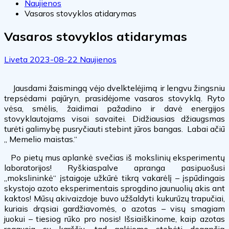
Naujienos
Vasaros stovyklos atidarymas
Vasaros stovyklos atidarymas
Liveta
2023-08-22
Naujienos
Jausdami žaismingą vėjo dvelktelėjimą ir lengvu žingsniu
trepsėdami pajūryn, prasidėjome vasaros stovyklą. Ryto
vėsa, smėlis, žaidimai pažadino ir davė energijos
stovyklautojams visai savaitei. Didžiausias džiaugsmas
turėti galimybę pusryčiauti stebint jūros bangas. Labai ačiū
„ Memelio maistas.“
Po pietų mus aplankė svečias iš mokslinių eksperimentų
laboratorijos! Ryškiaspalve apranga pasipuošusi
„mokslininkė“ įstaigoje užkūrė tikrą vakarėlį – įspūdingais
skystojo azoto eksperimentais sprogdino jaunuolių akis ant
kaktos! Mūsų akivaizdoje buvo užšaldyti kukurūzų trapučiai,
kuriais drąsiai gardžiavomės, o azotas – visų smagiam
juokui – tiesiog rūko pro nosis! Išsiaiškinome, kaip azotas
reaguoja su karščiu, tad galėjome stebėti degančią