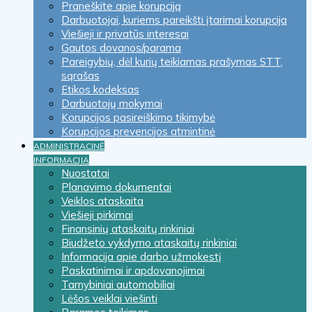
Praneškite apie korupciją
Darbuotojai, kuriems pareikšti įtarimai korupcija
Viešieji ir privatūs interesai
Gautos dovanos/parama
Pareigybių, dėl kurių teikiamas prašymas STT,
sąrašas
Etikos kodeksas
Darbuotojų mokymai
Korupcijos pasireiškimo tikimybė
Korupcijos prevencijos atmintinė
ADMINISTRACINĖ
INFORMACIJA
Nuostatai
Planavimo dokumentai
Veiklos ataskaita
Viešieji pirkimai
Finansinių ataskaitų rinkiniai
Biudžeto vykdymo ataskaitų rinkiniai
Informacija apie darbo užmokestį
Paskatinimai ir apdovanojimai
Tarnybiniai automobiliai
Lėšos veiklai viešinti