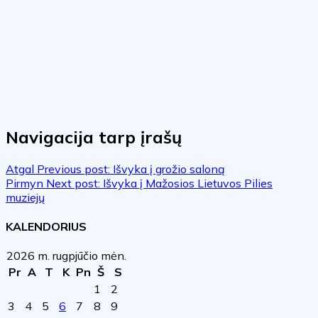
Navigacija tarp įrašų
Atgal
Previous post:
Išvyka į grožio saloną
Pirmyn
Next post:
Išvyka į Mažosios Lietuvos Pilies
muziejų
KALENDORIUS
2026 m. rugpjūčio mėn.
Pr
A
T
K
Pn
Š
S
1
2
3
4
5
6
7
8
9