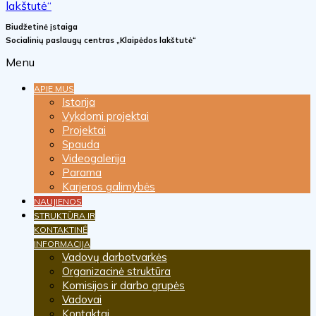
Biudžetinė įstaiga
Socialinių paslaugų centras „Klaipėdos lakštutė“
Menu
APIE MUS
Istorija
Vykdomi projektai
Projektai
Spauda
Videogalerija
Parama
Karjeros galimybės
NAUJIENOS
STRUKTŪRA IR
KONTAKTINĖ
INFORMACIJA
Vadovų darbotvarkės
Organizacinė struktūra
Komisijos ir darbo grupės
Vadovai
Kontaktai