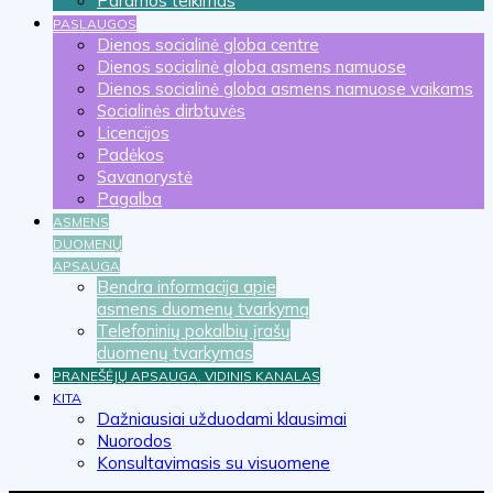
Paramos teikimas
PASLAUGOS
Dienos socialinė globa centre
Dienos socialinė globa asmens namuose
Dienos socialinė globa asmens namuose vaikams
Socialinės dirbtuvės
Licencijos
Padėkos
Savanorystė
Pagalba
ASMENS
DUOMENŲ
APSAUGA
Bendra informacija apie
asmens duomenų tvarkymą
Telefoninių pokalbių įrašų
duomenų tvarkymas
PRANEŠĖJŲ APSAUGA. VIDINIS KANALAS
KITA
Dažniausiai užduodami klausimai
Nuorodos
Konsultavimasis su visuomene