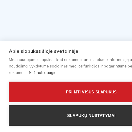
Apie slapukus šioje svetainėje
Mes naudojame slapukus, kad rinktume ir analizuotume informaciją a
naudojimą, vykdytume socialinės medijos funkcijas ir pagerintume bei 
reklamas.
Sužinoti daugiau
PRIIMTI VISUS SLAPUKUS
SLAPUKŲ NUSTATYMAI