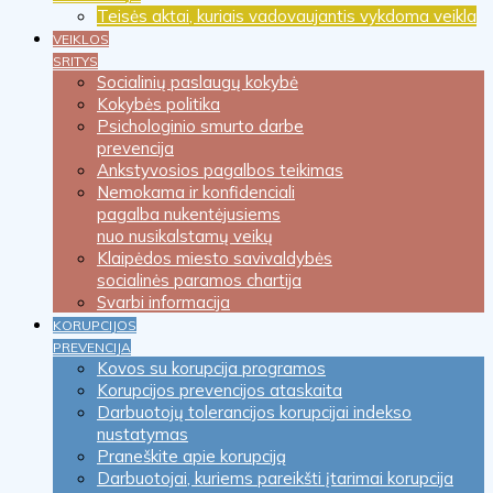
Teisės aktai, kuriais vadovaujantis vykdoma veikla
VEIKLOS
SRITYS
Socialinių paslaugų kokybė
Kokybės politika
Psichologinio smurto darbe
prevencija
Ankstyvosios pagalbos teikimas
Nemokama ir konfidenciali
pagalba nukentėjusiems
nuo nusikalstamų veikų
Klaipėdos miesto savivaldybės
socialinės paramos chartija
Svarbi informacija
KORUPCIJOS
PREVENCIJA
Kovos su korupcija programos
Korupcijos prevencijos ataskaita
Darbuotojų tolerancijos korupcijai indekso
nustatymas
Praneškite apie korupciją
Darbuotojai, kuriems pareikšti įtarimai korupcija