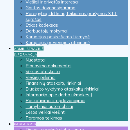
Viešieji ir privatūs interesai
Gautos dovanos/parama
Pareigybių, dėl kurių teikiamas prašymas STT,
sąrašas
Etikos kodeksas
Darbuotojų mokymai
Korupcijos pasireiškimo tikimybė
Korupcijos prevencijos atmintinė
ADMINISTRACINĖ
INFORMACIJA
Nuostatai
Planavimo dokumentai
Veiklos ataskaita
Viešieji pirkimai
Finansinių ataskaitų rinkiniai
Biudžeto vykdymo ataskaitų rinkiniai
Informacija apie darbo užmokestį
Paskatinimai ir apdovanojimai
Tarnybiniai automobiliai
Lėšos veiklai viešinti
Paramos teikimas
PASLAUGOS
Dienos socialinė globa centre