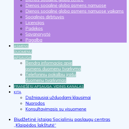
Dienos socialinė globa asmens namuose
Dienos socialinė globa asmens namuose vaikams
Socialinės dirbtuvės
Licencijos
Padėkos
Savanorystė
Pagalba
ASMENS
DUOMENŲ
APSAUGA
Bendra informacija apie
asmens duomenų tvarkymą
Telefoninių pokalbių įrašų
duomenų tvarkymas
PRANEŠĖJŲ APSAUGA. VIDINIS KANALAS
KITA
Dažniausiai užduodami klausimai
Nuorodos
Konsultavimasis su visuomene
Biudžetinė įstaiga Socialinių paslaugų centras
„Klaipėdos lakštutė“