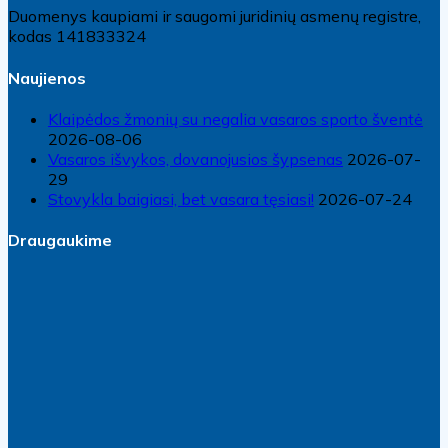
Duomenys kaupiami ir saugomi juridinių asmenų registre,
kodas 141833324
Naujienos
Klaipėdos žmonių su negalia vasaros sporto šventė
2026-08-06
Vasaros išvykos, dovanojusios šypsenas
2026-07-
29
Stovykla baigiasi, bet vasara tęsiasi!
2026-07-24
Draugaukime