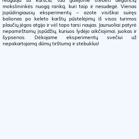
mokslininkės nuogą ranką, kuri taip ir nesudegė. Vienas
įspūdingiausių eksperimentų – azote visiškai suiręs
balionas po keleto karštų pūstelėjimų iš visos turimos
plaučių jėgos atgijo ir vėl tapo tarsi naujas. Jaunuoliai patyrė
nepamirštamų įspūdžių, kuriuos lydėjo aikčiojimai, juokas ir
šypsenos. Dėkojame eksperimentų svečiui už
nepakartojamą dūmų tirštumą ir stebuklus!