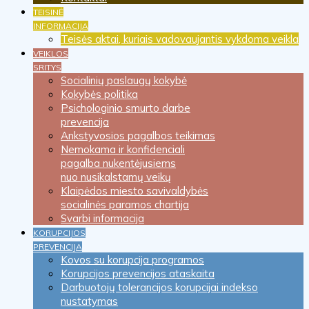
TEISINĖ
INFORMACIJA
Teisės aktai, kuriais vadovaujantis vykdoma veikla
VEIKLOS
SRITYS
Socialinių paslaugų kokybė
Kokybės politika
Psichologinio smurto darbe
prevencija
Ankstyvosios pagalbos teikimas
Nemokama ir konfidenciali
pagalba nukentėjusiems
nuo nusikalstamų veikų
Klaipėdos miesto savivaldybės
socialinės paramos chartija
Svarbi informacija
KORUPCIJOS
PREVENCIJA
Kovos su korupcija programos
Korupcijos prevencijos ataskaita
Darbuotojų tolerancijos korupcijai indekso
nustatymas