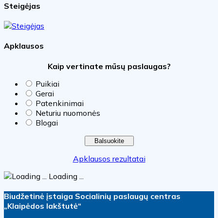
Steigėjas
Apklausos
Kaip vertinate mūsų paslaugas?
Puikiai
Gerai
Patenkinimai
Neturiu nuomonės
Blogai
Apklausos rezultatai
Loading ...
Biudžetinė įstaiga Socialinių paslaugų centras
„Klaipėdos lakštutė“