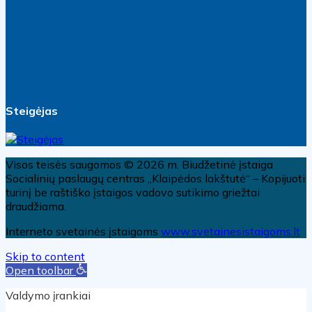
Steigėjas
Visos teisės saugomos © 2026 m. Biudžetinė įstaiga
Socialinių paslaugų centras „Klaipėdos lakštutė“ – Kopijuoti
turinį be raštiško įstaigos vadovo sutikimo griežtai
draudžiama.
Interneto svetainės įstaigoms
www.svetainesistaigoms.lt
Skip to content
Open toolbar
Valdymo įrankiai