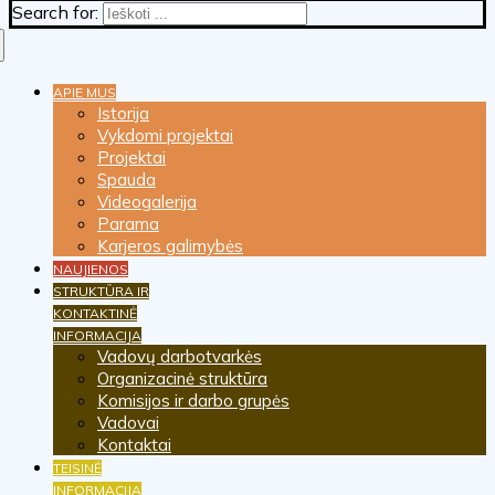
Search for:
APIE MUS
Istorija
Vykdomi projektai
Projektai
Spauda
Videogalerija
Parama
Karjeros galimybės
NAUJIENOS
STRUKTŪRA IR
KONTAKTINĖ
INFORMACIJA
Vadovų darbotvarkės
Organizacinė struktūra
Komisijos ir darbo grupės
Vadovai
Kontaktai
TEISINĖ
INFORMACIJA