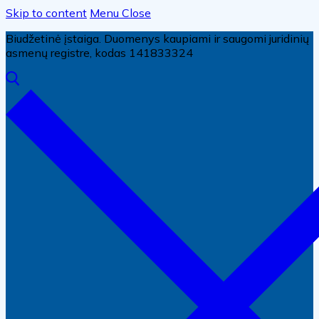
Skip to content
Menu
Close
Biudžetinė įstaiga. Duomenys kaupiami ir saugomi juridinių
asmenų registre, kodas 141833324