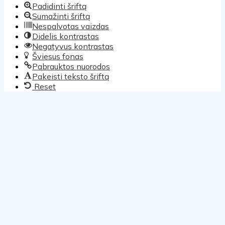
Padidinti šriftą
Sumažinti šriftą
Nespalvotas vaizdas
Didelis kontrastas
Negatyvus kontrastas
Šviesus fonas
Pabrauktos nuorodos
Pakeisti teksto šriftą
Reset