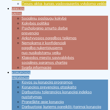
Teisės aktai, kuriais vadovaujantis vykdoma veikla
VEIKLOS
SRITYS
Socialinių paslaugų kokybė
Kokybės politika
Psichologinio smurto darbe
prevencija
Ankstyvosios pagalbos teikimas
Nemokama ir konfidenciali
pagalba nukentėjusiems
nuo nusikalstamų veikų
Klaipėdos miesto savivaldybės
socialinės paramos chartija
Svarbi informacija
KORUPCIJOS
PREVENCIJA
Kovos su korupcija programos
Korupcijos prevencijos ataskaita
Darbuotojų tolerancijos korupcijai indekso
nustatymas
Praneškite apie korupciją
Darbuotojai, kuriems pareikšti įtarimai korupcija