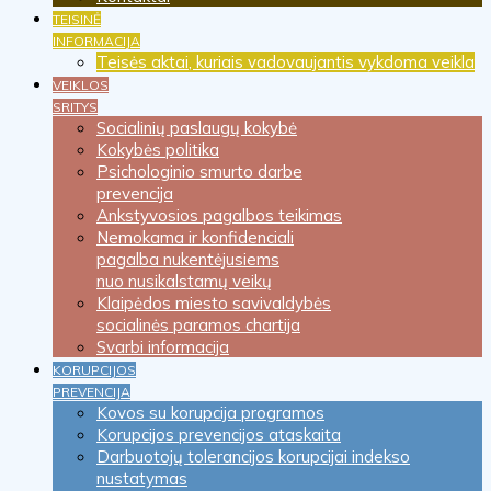
TEISINĖ
INFORMACIJA
Teisės aktai, kuriais vadovaujantis vykdoma veikla
VEIKLOS
SRITYS
Socialinių paslaugų kokybė
Kokybės politika
Psichologinio smurto darbe
prevencija
Ankstyvosios pagalbos teikimas
Nemokama ir konfidenciali
pagalba nukentėjusiems
nuo nusikalstamų veikų
Klaipėdos miesto savivaldybės
socialinės paramos chartija
Svarbi informacija
KORUPCIJOS
PREVENCIJA
Kovos su korupcija programos
Korupcijos prevencijos ataskaita
Darbuotojų tolerancijos korupcijai indekso
nustatymas