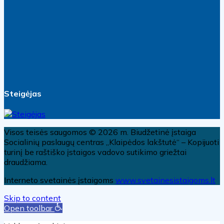
Steigėjas
Visos teisės saugomos © 2026 m. Biudžetinė įstaiga
Socialinių paslaugų centras „Klaipėdos lakštutė“ – Kopijuoti
turinį be raštiško įstaigos vadovo sutikimo griežtai
draudžiama.
Interneto svetainės įstaigoms
www.svetainesistaigoms.lt
Skip to content
Open toolbar