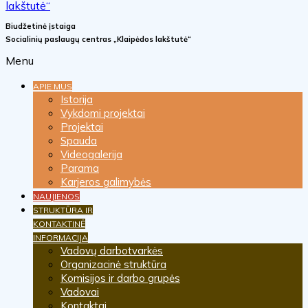
Biudžetinė įstaiga
Socialinių paslaugų centras „Klaipėdos lakštutė“
Menu
APIE MUS
Istorija
Vykdomi projektai
Projektai
Spauda
Videogalerija
Parama
Karjeros galimybės
NAUJIENOS
STRUKTŪRA IR
KONTAKTINĖ
INFORMACIJA
Vadovų darbotvarkės
Organizacinė struktūra
Komisijos ir darbo grupės
Vadovai
Kontaktai