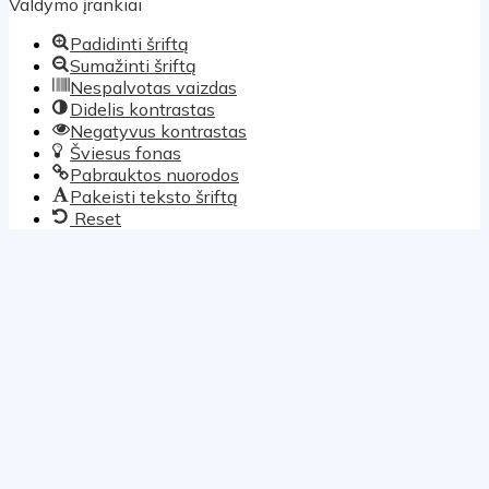
Valdymo įrankiai
Padidinti šriftą
Sumažinti šriftą
Nespalvotas vaizdas
Didelis kontrastas
Negatyvus kontrastas
Šviesus fonas
Pabrauktos nuorodos
Pakeisti teksto šriftą
Reset