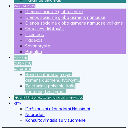
Paramos teikimas
PASLAUGOS
Dienos socialinė globa centre
Dienos socialinė globa asmens namuose
Dienos socialinė globa asmens namuose vaikams
Socialinės dirbtuvės
Licencijos
Padėkos
Savanorystė
Pagalba
ASMENS
DUOMENŲ
APSAUGA
Bendra informacija apie
asmens duomenų tvarkymą
Telefoninių pokalbių įrašų
duomenų tvarkymas
PRANEŠĖJŲ APSAUGA. VIDINIS KANALAS
KITA
Dažniausiai užduodami klausimai
Nuorodos
Konsultavimasis su visuomene