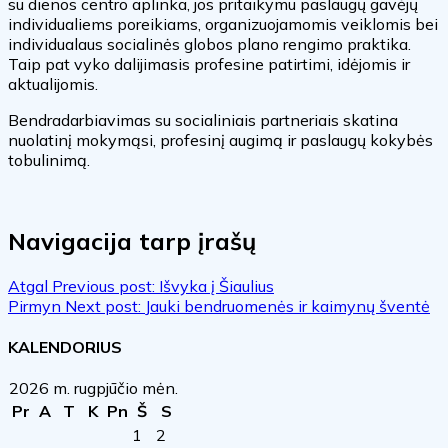
su dienos centro aplinka, jos pritaikymu paslaugų gavėjų
individualiems poreikiams, organizuojamomis veiklomis bei
individualaus socialinės globos plano rengimo praktika.
Taip pat vyko dalijimasis profesine patirtimi, idėjomis ir
aktualijomis.
Bendradarbiavimas su socialiniais partneriais skatina
nuolatinį mokymąsi, profesinį augimą ir paslaugų kokybės
tobulinimą.
Navigacija tarp įrašų
Atgal
Previous post:
Išvyka į Šiaulius
Pirmyn
Next post:
Jauki bendruomenės ir kaimynų šventė
KALENDORIUS
2026 m. rugpjūčio mėn.
Pr
A
T
K
Pn
Š
S
1
2