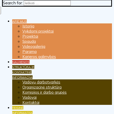
Search for:
APIE MUS
Istorija
Vykdomi projektai
Projektai
Spauda
Videogalerija
Parama
Karjeros galimybės
NAUJIENOS
STRUKTŪRA IR
KONTAKTINĖ
INFORMACIJA
Vadovų darbotvarkės
Organizacinė struktūra
Komisijos ir darbo grupės
Vadovai
Kontaktai
TEISINĖ
INFORMACIJA