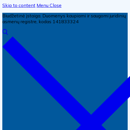
Skip to content
Menu
Close
Biudžetinė įstaiga. Duomenys kaupiami ir saugomi juridinių
asmenų registre, kodas 141833324