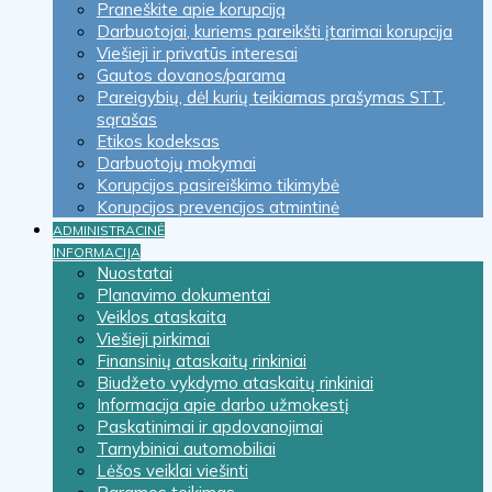
Praneškite apie korupciją
Darbuotojai, kuriems pareikšti įtarimai korupcija
Viešieji ir privatūs interesai
Gautos dovanos/parama
Pareigybių, dėl kurių teikiamas prašymas STT,
sąrašas
Etikos kodeksas
Darbuotojų mokymai
Korupcijos pasireiškimo tikimybė
Korupcijos prevencijos atmintinė
ADMINISTRACINĖ
INFORMACIJA
Nuostatai
Planavimo dokumentai
Veiklos ataskaita
Viešieji pirkimai
Finansinių ataskaitų rinkiniai
Biudžeto vykdymo ataskaitų rinkiniai
Informacija apie darbo užmokestį
Paskatinimai ir apdovanojimai
Tarnybiniai automobiliai
Lėšos veiklai viešinti