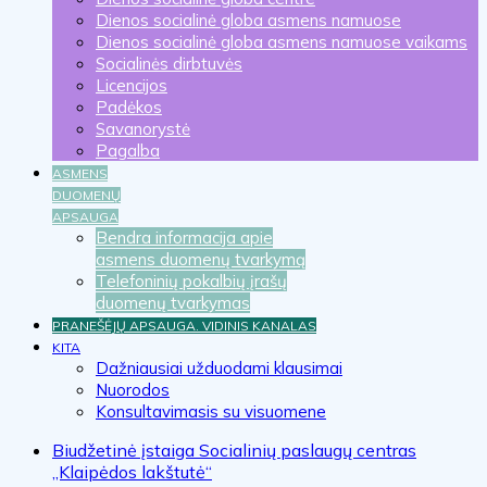
Dienos socialinė globa asmens namuose
Dienos socialinė globa asmens namuose vaikams
Socialinės dirbtuvės
Licencijos
Padėkos
Savanorystė
Pagalba
ASMENS
DUOMENŲ
APSAUGA
Bendra informacija apie
asmens duomenų tvarkymą
Telefoninių pokalbių įrašų
duomenų tvarkymas
PRANEŠĖJŲ APSAUGA. VIDINIS KANALAS
KITA
Dažniausiai užduodami klausimai
Nuorodos
Konsultavimasis su visuomene
Biudžetinė įstaiga Socialinių paslaugų centras
„Klaipėdos lakštutė“