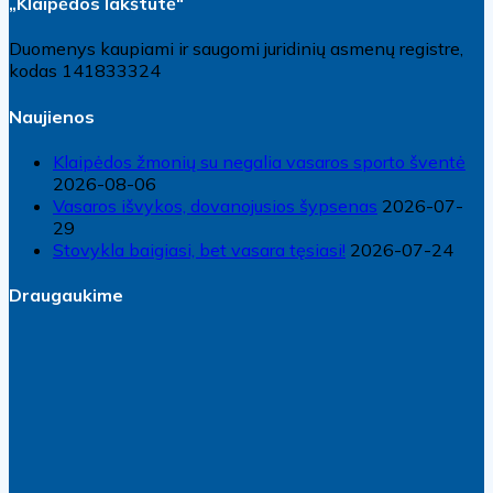
„Klaipėdos lakštutė“
Duomenys kaupiami ir saugomi juridinių asmenų registre,
kodas 141833324
Naujienos
Klaipėdos žmonių su negalia vasaros sporto šventė
2026-08-06
Vasaros išvykos, dovanojusios šypsenas
2026-07-
29
Stovykla baigiasi, bet vasara tęsiasi!
2026-07-24
Draugaukime