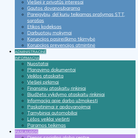
Viešieji ir privatūs interesai
Gautos dovanos/parama
Pareigybių, dėl kurių teikiamas prašymas STT,
sąrašas
Etikos kodeksas
Darbuotojų mokymai
Korupcijos pasireiškimo tikimybė
Korupcijos prevencijos atmintinė
ADMINISTRACINĖ
INFORMACIJA
Nuostatai
Planavimo dokumentai
Veiklos ataskaita
Viešieji pirkimai
Finansinių ataskaitų rinkiniai
Biudžeto vykdymo ataskaitų rinkiniai
Informacija apie darbo užmokestį
Paskatinimai ir apdovanojimai
Tarnybiniai automobiliai
Lėšos veiklai viešinti
Paramos teikimas
PASLAUGOS
Dienos socialinė globa centre