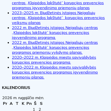
centras „Klaipėdos lakštutė” korupcijos prevencijos
programos įgyvendinimo priemonių planas
2023–2025 m. Biudžetinės įstaigos Neįgaliųjų
centras „Klaipėdos lakštutė” korupcijos prevencijos
veiksmų planas
2022 m. Biudžetinės įstaigos Neįgaliųjų centras
„Klaipėdos lakštutė” korupcijos prevencijos
įgyvendinimo programa.
2022 m. Biudžetinės įstaigos Neįgaliųjų centras
„Klaipėdos lakštutė” korupcijos prevencijos
programos priemonių vykdymo planas.
2020–2022 m. Klaipėdos miesto savivaldybės
korupcijos prevencijos programa.
2020–2022 m. Klaipėdos miesto savivaldybės
korupcijos prevencijos programos įgyvendinimo
priemonių planas.
KALENDORIUS
2026 m. rugpjūčio mėn.
Pr
A
T
K
Pn
Š
S
1
2