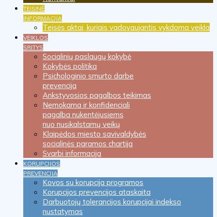
TEISINĖ
INFORMACIJA
Teisės aktai, kuriais vadovaujantis vykdoma veikla
VEIKLOS
SRITYS
Socialinių paslaugų kokybė
Kokybės politika
Psichologinio smurto darbe
prevencija
Ankstyvosios pagalbos teikimas
Nemokama ir konfidenciali
pagalba nukentėjusiems
nuo nusikalstamų veikų
Klaipėdos miesto savivaldybės
socialinės paramos chartija
Svarbi informacija
KORUPCIJOS
PREVENCIJA
Kovos su korupcija programos
Korupcijos prevencijos ataskaita
Darbuotojų tolerancijos korupcijai indekso
nustatymas