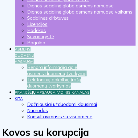
Dienos socialinė globa asmens namuose
Dienos socialinė globa asmens namuose vaikams
Socialinės dirbtuvės
Licencijos
Padėkos
Savanorystė
Pagalba
ASMENS
DUOMENŲ
APSAUGA
Bendra informacija apie
asmens duomenų tvarkymą
Telefoninių pokalbių įrašų
duomenų tvarkymas
PRANEŠĖJŲ APSAUGA. VIDINIS KANALAS
KITA
Dažniausiai užduodami klausimai
Nuorodos
Konsultavimasis su visuomene
Kovos su korupcija