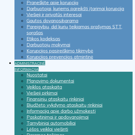
Praneškite apie korupciją
Darbuotojai, kuriems pareikšti įtarimai korupcija
Viešieji ir privatūs interesai
Gautos dovanos/parama
Pareigybių, dėl kurių teikiamas prašymas STT,
sąrašas
Etikos kodeksas
Darbuotojų mokymai
Korupcijos pasireiškimo tikimybė
Korupcijos prevencijos atmintinė
ADMINISTRACINĖ
INFORMACIJA
Nuostatai
Planavimo dokumentai
Veiklos ataskaita
Viešieji pirkimai
Finansinių ataskaitų rinkiniai
Biudžeto vykdymo ataskaitų rinkiniai
Informacija apie darbo užmokestį
Paskatinimai ir apdovanojimai
Tarnybiniai automobiliai
Lėšos veiklai viešinti