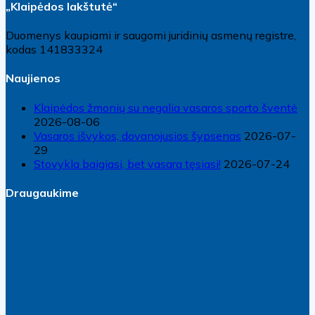
„Klaipėdos lakštutė“
Duomenys kaupiami ir saugomi juridinių asmenų registre,
kodas 141833324
Naujienos
Klaipėdos žmonių su negalia vasaros sporto šventė
2026-08-06
Vasaros išvykos, dovanojusios šypsenas
2026-07-
29
Stovykla baigiasi, bet vasara tęsiasi!
2026-07-24
Draugaukime