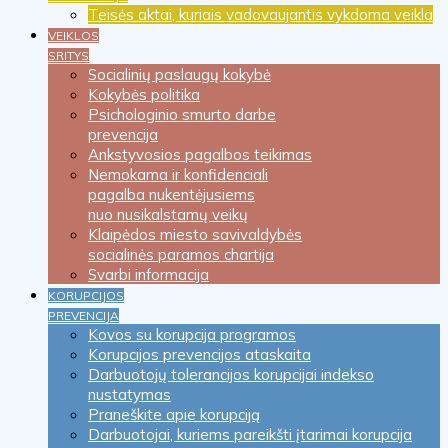
Teisės aktai, kuriais vadovaujantis vykdoma veikla
VEIKLOS
SRITYS
Socialinių paslaugų kokybė
Kokybės politika
Psichologinio smurto darbe
prevencija
Ankstyvosios pagalbos teikimas
Nemokama ir konfidenciali
pagalba nukentėjusiems
nuo nusikalstamų veikų
Klaipėdos miesto savivaldybės
socialinės paramos chartija
Svarbi informacija
KORUPCIJOS
PREVENCIJA
Kovos su korupcija programos
Korupcijos prevencijos ataskaita
Darbuotojų tolerancijos korupcijai indekso
nustatymas
Praneškite apie korupciją
Darbuotojai, kuriems pareikšti įtarimai korupcija