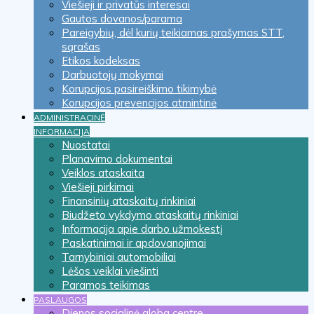
Viešieji ir privatūs interesai
Gautos dovanos/parama
Pareigybių, dėl kurių teikiamas prašymas STT,
sąrašas
Etikos kodeksas
Darbuotojų mokymai
Korupcijos pasireiškimo tikimybė
Korupcijos prevencijos atmintinė
ADMINISTRACINĖ
INFORMACIJA
Nuostatai
Planavimo dokumentai
Veiklos ataskaita
Viešieji pirkimai
Finansinių ataskaitų rinkiniai
Biudžeto vykdymo ataskaitų rinkiniai
Informacija apie darbo užmokestį
Paskatinimai ir apdovanojimai
Tarnybiniai automobiliai
Lėšos veiklai viešinti
Paramos teikimas
PASLAUGOS
Dienos socialinė globa centre