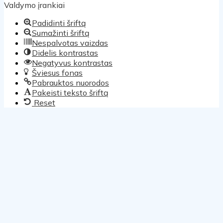
Valdymo įrankiai
Padidinti šriftą
Sumažinti šriftą
Nespalvotas vaizdas
Didelis kontrastas
Negatyvus kontrastas
Šviesus fonas
Pabrauktos nuorodos
Pakeisti teksto šriftą
Reset