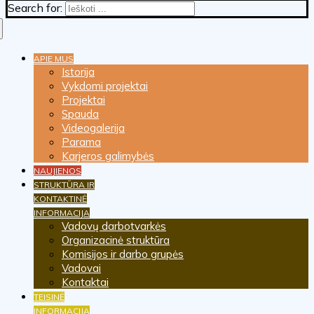
Search for:
APIE MUS
Istorija
Vykdomi projektai
Projektai
Spauda
Videogalerija
Parama
Karjeros galimybės
NAUJIENOS
STRUKTŪRA IR
KONTAKTINĖ
INFORMACIJA
Vadovų darbotvarkės
Organizacinė struktūra
Komisijos ir darbo grupės
Vadovai
Kontaktai
TEISINĖ
INFORMACIJA