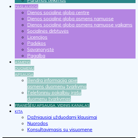
Paramos teikimas
PASLAUGOS
Dienos socialinė globa centre
Dienos socialinė globa asmens namuose
Dienos socialinė globa asmens namuose vaikams
Socialinės dirbtuvės
Licencijos
Padėkos
Savanorystė
Pagalba
ASMENS
DUOMENŲ
APSAUGA
Bendra informacija apie
asmens duomenų tvarkymą
Telefoninių pokalbių įrašų
duomenų tvarkymas
PRANEŠĖJŲ APSAUGA. VIDINIS KANALAS
KITA
Dažniausiai užduodami klausimai
Nuorodos
Konsultavimasis su visuomene