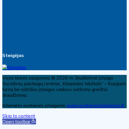
Steigėjas
Visos teisės saugomos © 2026 m. Biudžetinė įstaiga
Socialinių paslaugų centras „Klaipėdos lakštutė“ – Kopijuoti
turinį be raštiško įstaigos vadovo sutikimo griežtai
draudžiama.
Interneto svetainės įstaigoms
www.svetainesistaigoms.lt
Skip to content
Open toolbar