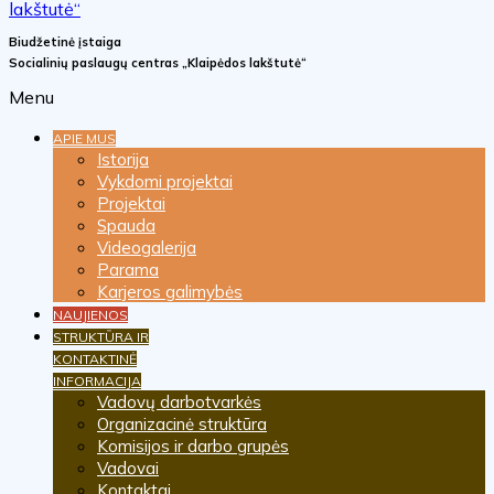
Biudžetinė įstaiga
Socialinių paslaugų centras „Klaipėdos lakštutė“
Menu
APIE MUS
Istorija
Vykdomi projektai
Projektai
Spauda
Videogalerija
Parama
Karjeros galimybės
NAUJIENOS
STRUKTŪRA IR
KONTAKTINĖ
INFORMACIJA
Vadovų darbotvarkės
Organizacinė struktūra
Komisijos ir darbo grupės
Vadovai
Kontaktai