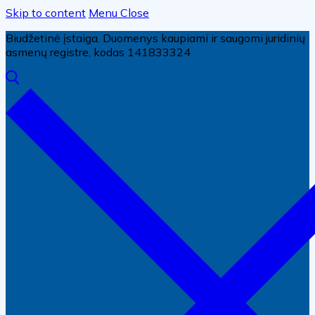
Skip to content
Menu
Close
Biudžetinė įstaiga. Duomenys kaupiami ir saugomi juridinių
asmenų registre, kodas 141833324