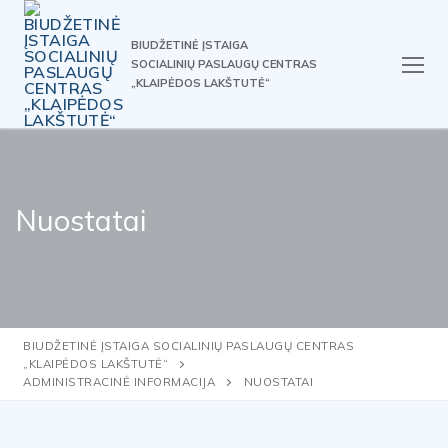
Skip
to
BIUDŽETINĖ ĮSTAIGA
content
SOCIALINIŲ PASLAUGŲ CENTRAS
„KLAIPĖDOS LAKŠTUTĖ“
Nuostatai
BIUDŽETINĖ ĮSTAIGA SOCIALINIŲ PASLAUGŲ CENTRAS
„KLAIPĖDOS LAKŠTUTĖ“
ADMINISTRACINĖ INFORMACIJA
NUOSTATAI