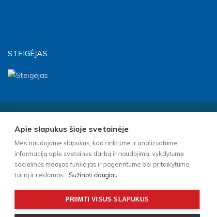
STEIGĖJAS
Visos teisės saugomos © 2026 m. Biudžetinė įstaiga Socialinių
Apie slapukus šioje svetainėje
paslaugų centras „Klaipėdos lakštutė“ – Kopijuoti turinį be
raštiško įstaigos vadovo sutikimo griežtai draudžiama.
Mes naudojame slapukus, kad rinktume ir analizuotume
informaciją apie svetainės darbą ir naudojimą, vykdytume
socialinės medijos funkcijas ir pagerintume bei pritaikytume
Interneto svetainės įstaigoms
turinį ir reklamas.
Sužinoti daugiau
www.svetainesistaigoms.lt
PRIIMTI VISUS SLAPUKUS