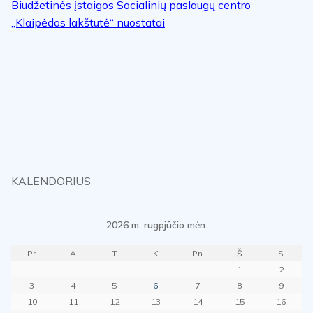
Biudžetinės įstaigos Socialinių paslaugų centro
„Klaipėdos lakštutė“ nuostatai
KALENDORIUS
2026 m. rugpjūčio mėn.
Pr
A
T
K
Pn
Š
S
1
2
3
4
5
6
7
8
9
10
11
12
13
14
15
16