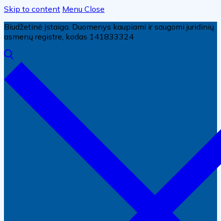
Skip to content
Menu
Close
Biudžetinė įstaiga. Duomenys kaupiami ir saugomi juridinių
asmenų registre, kodas 141833324