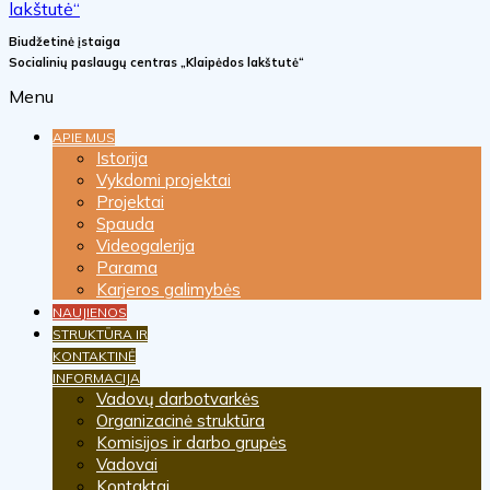
Biudžetinė įstaiga
Socialinių paslaugų centras „Klaipėdos lakštutė“
Menu
APIE MUS
Istorija
Vykdomi projektai
Projektai
Spauda
Videogalerija
Parama
Karjeros galimybės
NAUJIENOS
STRUKTŪRA IR
KONTAKTINĖ
INFORMACIJA
Vadovų darbotvarkės
Organizacinė struktūra
Komisijos ir darbo grupės
Vadovai
Kontaktai