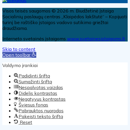
Visos teisės saugomos © 2026 m. Biudžetinė įstaiga
Socialinių paslaugų centras „Klaipėdos lakštutė“ – Kopijuoti
turinį be raštiško įstaigos vadovo sutikimo griežtai
draudžiama.
Interneto svetainės įstaigoms
www.svetainesistaigoms.lt
Skip to content
Open toolbar
Valdymo įrankiai
Padidinti šriftą
Sumažinti šriftą
Nespalvotas vaizdas
Didelis kontrastas
Negatyvus kontrastas
Šviesus fonas
Pabrauktos nuorodos
Pakeisti teksto šriftą
Reset