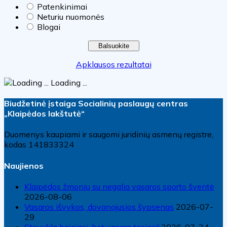
Patenkinimai
Neturiu nuomonės
Blogai
Apklausos rezultatai
Loading ...
Biudžetinė įstaiga Socialinių paslaugų centras
„Klaipėdos lakštutė“
Duomenys kaupiami ir saugomi juridinių asmenų registre,
kodas 141833324
Naujienos
Klaipėdos žmonių su negalia vasaros sporto šventė
2026-08-06
Vasaros išvykos, dovanojusios šypsenas
2026-07-
29
Stovykla baigiasi, bet vasara tęsiasi!
2026-07-24