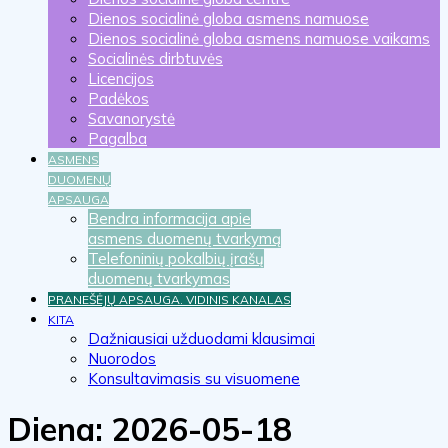
Dienos socialinė globa asmens namuose
Dienos socialinė globa asmens namuose vaikams
Socialinės dirbtuvės
Licencijos
Padėkos
Savanorystė
Pagalba
ASMENS
DUOMENŲ
APSAUGA
Bendra informacija apie
asmens duomenų tvarkymą
Telefoninių pokalbių įrašų
duomenų tvarkymas
PRANEŠĖJŲ APSAUGA. VIDINIS KANALAS
KITA
Dažniausiai užduodami klausimai
Nuorodos
Konsultavimasis su visuomene
Diena:
2026-05-18