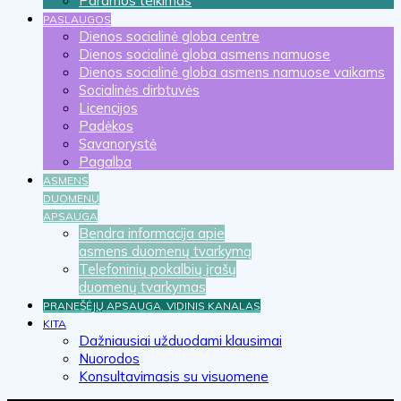
Paramos teikimas
PASLAUGOS
Dienos socialinė globa centre
Dienos socialinė globa asmens namuose
Dienos socialinė globa asmens namuose vaikams
Socialinės dirbtuvės
Licencijos
Padėkos
Savanorystė
Pagalba
ASMENS
DUOMENŲ
APSAUGA
Bendra informacija apie
asmens duomenų tvarkymą
Telefoninių pokalbių įrašų
duomenų tvarkymas
PRANEŠĖJŲ APSAUGA. VIDINIS KANALAS
KITA
Dažniausiai užduodami klausimai
Nuorodos
Konsultavimasis su visuomene