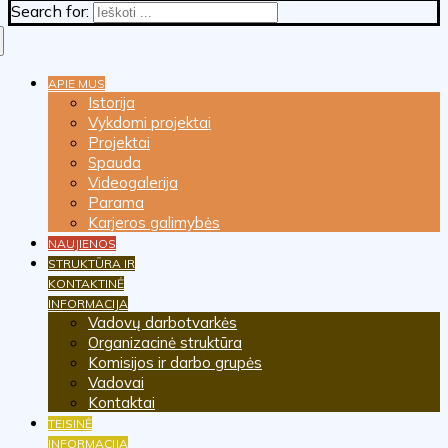
Search for:
APIE MUS
Istorija
Vykdomi projektai
Projektai
Spauda
Videogalerija
Parama
Karjeros galimybės
NAUJIENOS
STRUKTŪRA IR
KONTAKTINĖ
INFORMACIJA
Vadovų darbotvarkės
Organizacinė struktūra
Komisijos ir darbo grupės
Vadovai
Kontaktai
TEISINĖ
INFORMACIJA