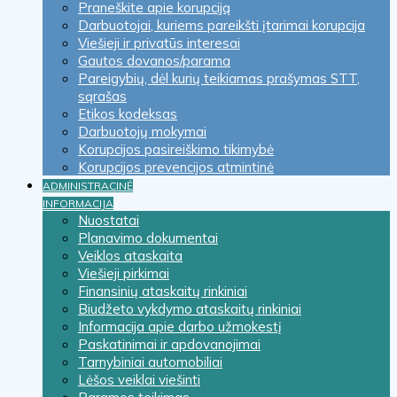
Praneškite apie korupciją
Darbuotojai, kuriems pareikšti įtarimai korupcija
Viešieji ir privatūs interesai
Gautos dovanos/parama
Pareigybių, dėl kurių teikiamas prašymas STT,
sąrašas
Etikos kodeksas
Darbuotojų mokymai
Korupcijos pasireiškimo tikimybė
Korupcijos prevencijos atmintinė
ADMINISTRACINĖ
INFORMACIJA
Nuostatai
Planavimo dokumentai
Veiklos ataskaita
Viešieji pirkimai
Finansinių ataskaitų rinkiniai
Biudžeto vykdymo ataskaitų rinkiniai
Informacija apie darbo užmokestį
Paskatinimai ir apdovanojimai
Tarnybiniai automobiliai
Lėšos veiklai viešinti