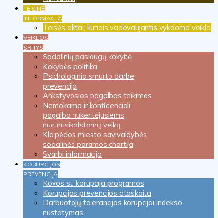
TEISINĖ
INFORMACIJA
Teisės aktai, kuriais vadovaujantis vykdoma veikla
VEIKLOS
SRITYS
Socialinių paslaugų kokybė
Kokybės politika
Psichologinio smurto darbe
prevencija
Ankstyvosios pagalbos teikimas
Nemokama ir konfidenciali
pagalba nukentėjusiems
nuo nusikalstamų veikų
Klaipėdos miesto savivaldybės
socialinės paramos chartija
Svarbi informacija
KORUPCIJOS
PREVENCIJA
Kovos su korupcija programos
Korupcijos prevencijos ataskaita
Darbuotojų tolerancijos korupcijai indekso
nustatymas