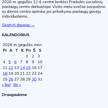
2026 m. gegužės 12 d. centre lankėsi Priekulės socialinių
paslaugų centro darbuotojai. Vizito metu svečiai susipažino
su dienos centro aplinka, jos pritaikymu paslaugų gavėjų
individualiems…
Skaityti daugiau →
KALENDORIUS
2026 m. gegužės mėn.
Pr
A
T
K
Pn
Š
S
1
2
3
4
5
6
7
8
9
10
11
12
13
14
15
16
17
18
19
20
21
22
23
24
25
26
27
28
29
30
31
« Bal
Bir »
Draugaukime