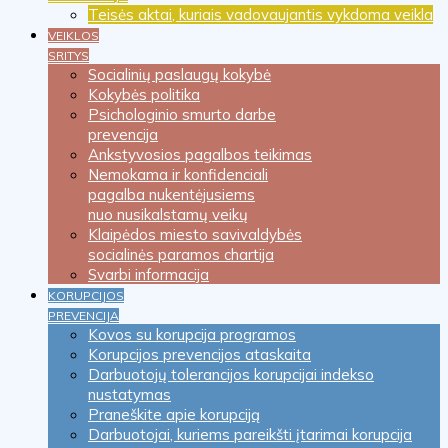
Teisės aktai, kuriais vadovaujantis vykdoma veikla
VEIKLOS
SRITYS
Socialinių paslaugų kokybė
Kokybės politika
Psichologinio smurto darbe
prevencija
Ankstyvosios pagalbos teikimas
Nemokama ir konfidenciali
pagalba nukentėjusiems
nuo nusikalstamų veikų
Klaipėdos miesto savivaldybės
socialinės paramos chartija
Svarbi informacija
KORUPCIJOS
PREVENCIJA
Kovos su korupcija programos
Korupcijos prevencijos ataskaita
Darbuotojų tolerancijos korupcijai indekso
nustatymas
Praneškite apie korupciją
Darbuotojai, kuriems pareikšti įtarimai korupcija