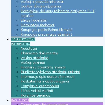
Viešieji ir privatūs interesai
Gautos dovanos/parama
Pareigybių, dėl kurių teikiamas prašymas STT,
sąrašas
Etikos kodeksas
Darbuotojų mokymai
Korupcijos pasireiškimo tikimybė
Korupcijos prevencijos atmintinė
ADMINISTRACINĖ
INFORMACIJA
Nuostatai
Planavimo dokumentai
Veiklos ataskaita
Viešieji pirkimai
Finansinių ataskaitų rinkiniai
Biudžeto vykdymo ataskaitų rinkiniai
Informacija apie darbo užmokestį
Paskatinimai ir apdovanojimai
Tarnybiniai automobiliai
Lėšos veiklai viešinti
Paramos teikimas
PASLAUGOS
Dienos socialinė globa centre