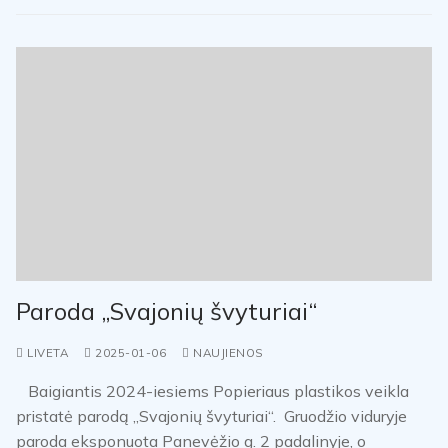
Paroda „Svajonių švyturiai“
LIVETA
2025-01-06
NAUJIENOS
Baigiantis 2024-iesiems Popieriaus plastikos veikla
pristatė parodą „Svajonių švyturiai“. Gruodžio viduryje
paroda eksponuota Panevėžio g. 2 padalinyje, o