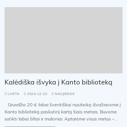
Kalėdiška išvyka į Kanto biblioteką
LIVETA
2024-12-20
NAUJIENOS
Gruodžio 20 d. labai šventiškai nusiteikę išvažiavome į
Kanto biblioteką paskutinį kartą šiais metais. Buvome
sutikti labai šiltai ir maloniai. Aptarėme visus metus –…