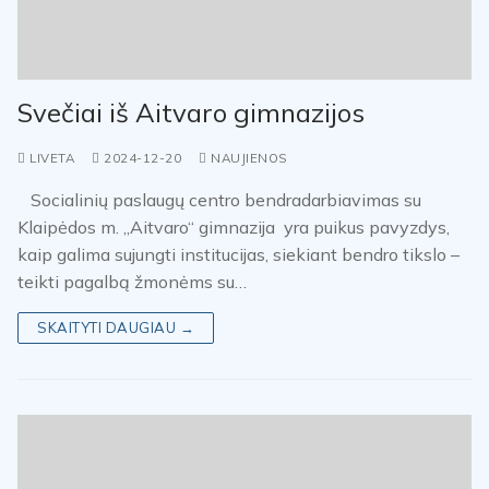
Svečiai iš Aitvaro gimnazijos
LIVETA
2024-12-20
NAUJIENOS
Socialinių paslaugų centro bendradarbiavimas su
Klaipėdos m. „Aitvaro“ gimnazija yra puikus pavyzdys,
kaip galima sujungti institucijas, siekiant bendro tikslo –
teikti pagalbą žmonėms su…
SKAITYTI DAUGIAU →