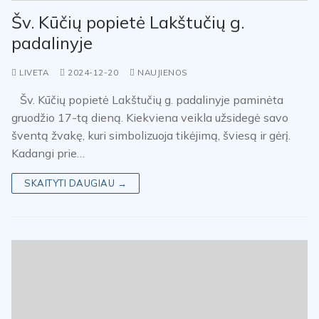
Šv. Kūčių popietė Lakštučių g.
padalinyje
LIVETA
2024-12-20
NAUJIENOS
Šv. Kūčių popietė Lakštučių g. padalinyje paminėta
gruodžio 17-tą dieną. Kiekviena veikla užsidegė savo
šventą žvakę, kuri simbolizuoja tikėjimą, šviesą ir gėrį.
Kadangi prie…
SKAITYTI DAUGIAU →