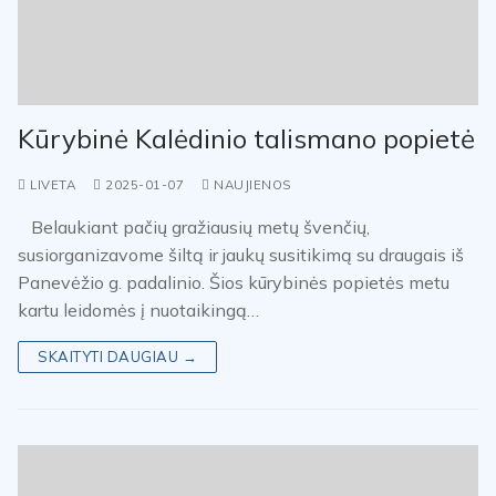
Kūrybinė Kalėdinio talismano popietė
LIVETA
2025-01-07
NAUJIENOS
Belaukiant pačių gražiausių metų švenčių,
susiorganizavome šiltą ir jaukų susitikimą su draugais iš
Panevėžio g. padalinio. Šios kūrybinės popietės metu
kartu leidomės į nuotaikingą…
SKAITYTI DAUGIAU →