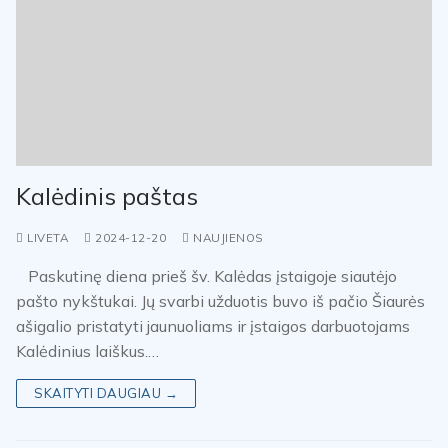
Kalėdinis paštas
LIVETA
2024-12-20
NAUJIENOS
Paskutinę diena prieš šv. Kalėdas įstaigoje siautėjo
pašto nykštukai. Jų svarbi užduotis buvo iš pačio Šiaurės
ašigalio pristatyti jaunuoliams ir įstaigos darbuotojams
Kalėdinius laiškus.…
SKAITYTI DAUGIAU →