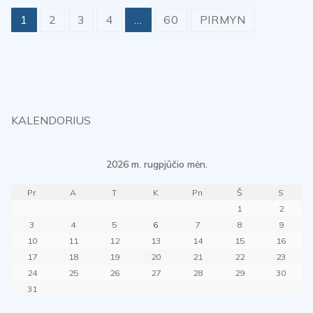
Posts
1
2
3
4
…
60
PIRMYN
pagination
KALENDORIUS
2026 m. rugpjūčio mėn.
Pr
A
T
K
Pn
Š
S
1
2
3
4
5
6
7
8
9
10
11
12
13
14
15
16
17
18
19
20
21
22
23
24
25
26
27
28
29
30
31