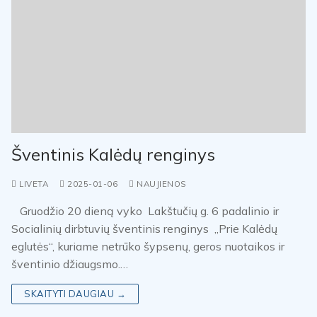
Šventinis Kalėdų renginys
LIVETA
2025-01-06
NAUJIENOS
Gruodžio 20 dieną vyko Lakštučių g. 6 padalinio ir
Socialinių dirbtuvių šventinis renginys „Prie Kalėdų
eglutės“, kuriame netrūko šypsenų, geros nuotaikos ir
šventinio džiaugsmo.…
SKAITYTI DAUGIAU →