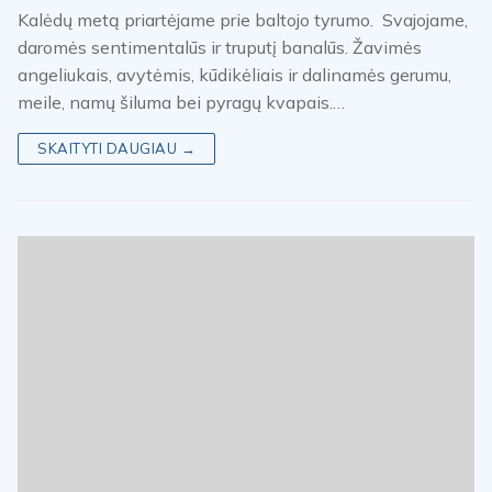
Kalėdų metą priartėjame prie baltojo tyrumo. Svajojame,
daromės sentimentalūs ir truputį banalūs. Žavimės
angeliukais, avytėmis, kūdikėliais ir dalinamės gerumu,
meile, namų šiluma bei pyragų kvapais.…
SKAITYTI DAUGIAU →