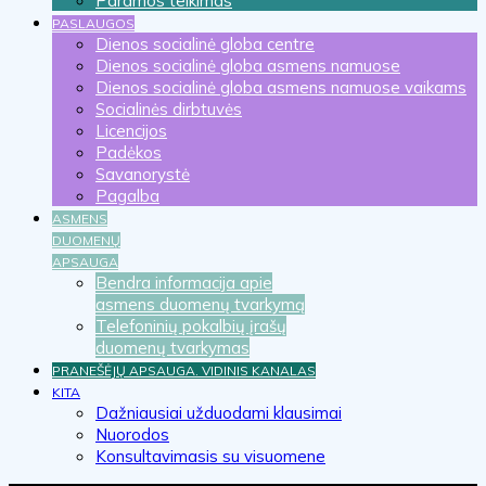
Paramos teikimas
PASLAUGOS
Dienos socialinė globa centre
Dienos socialinė globa asmens namuose
Dienos socialinė globa asmens namuose vaikams
Socialinės dirbtuvės
Licencijos
Padėkos
Savanorystė
Pagalba
ASMENS
DUOMENŲ
APSAUGA
Bendra informacija apie
asmens duomenų tvarkymą
Telefoninių pokalbių įrašų
duomenų tvarkymas
PRANEŠĖJŲ APSAUGA. VIDINIS KANALAS
KITA
Dažniausiai užduodami klausimai
Nuorodos
Konsultavimasis su visuomene