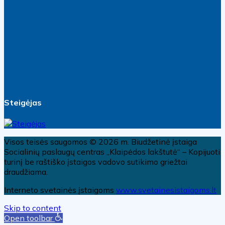
Steigėjas
Visos teisės saugomos © 2026 m. Biudžetinė įstaiga
Socialinių paslaugų centras „Klaipėdos lakštutė“ – Kopijuoti
turinį be raštiško įstaigos vadovo sutikimo griežtai
draudžiama.
Interneto svetainės įstaigoms
www.svetainesistaigoms.lt
Skip to content
Open toolbar