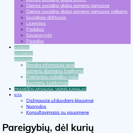
Dienos socialinė globa asmens namuose
Dienos socialinė globa asmens namuose vaikams
Socialinės dirbtuvės
Licencijos
Padėkos
Savanorystė
Pagalba
ASMENS
DUOMENŲ
APSAUGA
Bendra informacija apie
asmens duomenų tvarkymą
Telefoninių pokalbių įrašų
duomenų tvarkymas
PRANEŠĖJŲ APSAUGA. VIDINIS KANALAS
KITA
Dažniausiai užduodami klausimai
Nuorodos
Konsultavimasis su visuomene
Pareigybių, dėl kurių