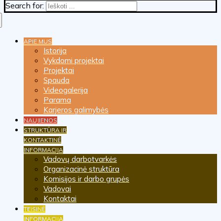
Search for:
APIE MUS
Istorija
Vykdomi projektai
Projektai
Spauda
Videogalerija
Parama
Karjeros galimybės
NAUJIENOS
STRUKTŪRA IR
KONTAKTINĖ
INFORMACIJA
Vadovų darbotvarkės
Organizacinė struktūra
Komisijos ir darbo grupės
Vadovai
Kontaktai
TEISINĖ
INFORMACIJA