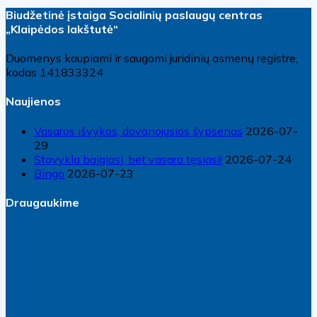
Biudžetinė įstaiga Socialinių paslaugų centras
„Klaipėdos lakštutė“
Duomenys kaupiami ir saugomi juridinių asmenų registre,
kodas 141833324
Naujienos
Vasaros išvykos, dovanojusios šypsenas
2026-07-
29
Stovykla baigiasi, bet vasara tęsiasi!
2026-07-24
Bingo
2026-07-23
Draugaukime