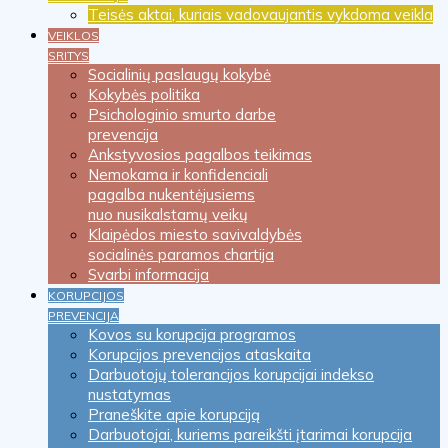
Teisės aktai, kuriais vadovaujantis vykdoma veikla
VEIKLOS
SRITYS
Socialinių paslaugų kokybė
Kokybės politika
Psichologinio smurto darbe
prevencija
Ankstyvosios pagalbos teikimas
Nemokama ir konfidenciali
pagalba nukentėjusiems
nuo nusikalstamų veikų
Klaipėdos miesto savivaldybės
socialinės paramos chartija
Svarbi informacija
KORUPCIJOS
PREVENCIJA
Kovos su korupcija programos
Korupcijos prevencijos ataskaita
Darbuotojų tolerancijos korupcijai indekso
nustatymas
Praneškite apie korupciją
Darbuotojai, kuriems pareikšti įtarimai korupcija