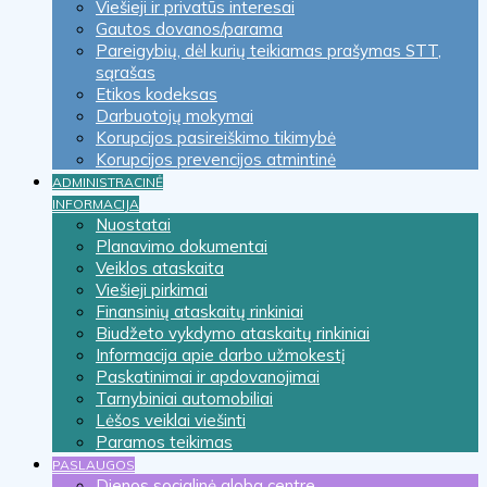
Viešieji ir privatūs interesai
Gautos dovanos/parama
Pareigybių, dėl kurių teikiamas prašymas STT,
sąrašas
Etikos kodeksas
Darbuotojų mokymai
Korupcijos pasireiškimo tikimybė
Korupcijos prevencijos atmintinė
ADMINISTRACINĖ
INFORMACIJA
Nuostatai
Planavimo dokumentai
Veiklos ataskaita
Viešieji pirkimai
Finansinių ataskaitų rinkiniai
Biudžeto vykdymo ataskaitų rinkiniai
Informacija apie darbo užmokestį
Paskatinimai ir apdovanojimai
Tarnybiniai automobiliai
Lėšos veiklai viešinti
Paramos teikimas
PASLAUGOS
Dienos socialinė globa centre