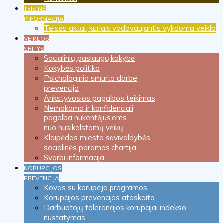
TEISINĖ
INFORMACIJA
Teisės aktai, kuriais vadovaujantis vykdoma veikla
VEIKLOS
SRITYS
Socialinių paslaugų kokybė
Kokybės politika
Psichologinio smurto darbe
prevencija
Ankstyvosios pagalbos teikimas
Nemokama ir konfidenciali
pagalba nukentėjusiems
nuo nusikalstamų veikų
Klaipėdos miesto savivaldybės
socialinės paramos chartija
Svarbi informacija
KORUPCIJOS
PREVENCIJA
Kovos su korupcija programos
Korupcijos prevencijos ataskaita
Darbuotojų tolerancijos korupcijai indekso
nustatymas