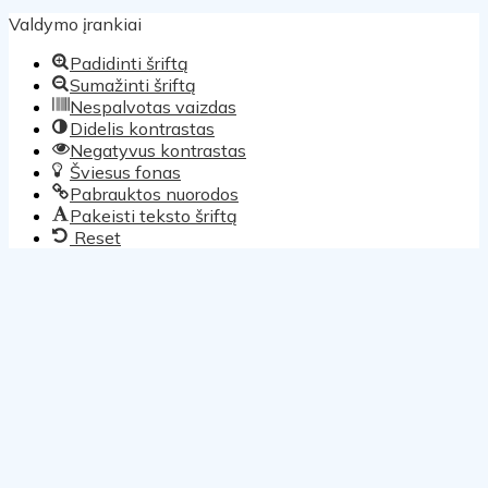
Valdymo įrankiai
Padidinti šriftą
Sumažinti šriftą
Nespalvotas vaizdas
Didelis kontrastas
Negatyvus kontrastas
Šviesus fonas
Pabrauktos nuorodos
Pakeisti teksto šriftą
Reset