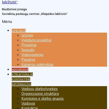
Biudžetinė įstaiga
Socialinių paslaugų centras „Klaipėdos lakštutė“
Menu
APIE MUS
Istorija
Vykdomi projektai
Projektai
Spauda
Videogalerija
Parama
Karjeros galimybės
NAUJIENOS
STRUKTŪRA IR
KONTAKTINĖ
INFORMACIJA
Vadovų darbotvarkės
Organizacinė struktūra
Komisijos ir darbo grupės
Vadovai
Kontaktai