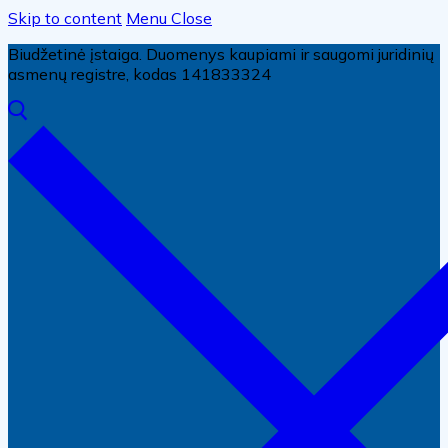
Skip to content
Menu
Close
Biudžetinė įstaiga. Duomenys kaupiami ir saugomi juridinių
asmenų registre, kodas 141833324