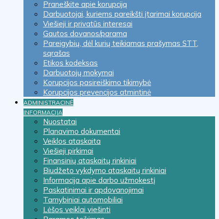
Praneškite apie korupciją
Darbuotojai, kuriems pareikšti įtarimai korupcija
Viešieji ir privatūs interesai
Gautos dovanos/parama
Pareigybių, dėl kurių teikiamas prašymas STT,
sąrašas
Etikos kodeksas
Darbuotojų mokymai
Korupcijos pasireiškimo tikimybė
Korupcijos prevencijos atmintinė
ADMINISTRACINĖ
INFORMACIJA
Nuostatai
Planavimo dokumentai
Veiklos ataskaita
Viešieji pirkimai
Finansinių ataskaitų rinkiniai
Biudžeto vykdymo ataskaitų rinkiniai
Informacija apie darbo užmokestį
Paskatinimai ir apdovanojimai
Tarnybiniai automobiliai
Lėšos veiklai viešinti