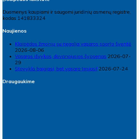
Duomenys kaupiami ir saugomi juridinių asmenų registre,
kodas 141833324
Naujienos
Klaipėdos žmonių su negalia vasaros sporto šventė
2026-08-06
Vasaros išvykos, dovanojusios šypsenas
2026-07-
29
Stovykla baigiasi, bet vasara tęsiasi!
2026-07-24
Draugaukime