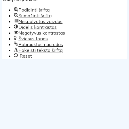
Padidinti šriftą
Sumažinti šriftą
Nespalvotas vaizdas
Didelis kontrastas
Negatyvus kontrastas
Šviesus fonas
Pabrauktos nuorodos
Pakeisti teksto šriftą
Reset