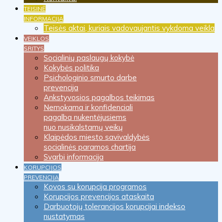
TEISINĖ
INFORMACIJA
Teisės aktai, kuriais vadovaujantis vykdoma veikla
VEIKLOS
SRITYS
Socialinių paslaugų kokybė
Kokybės politika
Psichologinio smurto darbe
prevencija
Ankstyvosios pagalbos teikimas
Nemokama ir konfidenciali
pagalba nukentėjusiems
nuo nusikalstamų veikų
Klaipėdos miesto savivaldybės
socialinės paramos chartija
Svarbi informacija
KORUPCIJOS
PREVENCIJA
Kovos su korupcija programos
Korupcijos prevencijos ataskaita
Darbuotojų tolerancijos korupcijai indekso
nustatymas