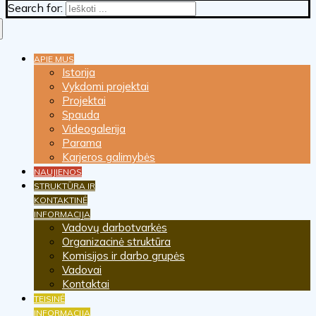
Search for:
APIE MUS
Istorija
Vykdomi projektai
Projektai
Spauda
Videogalerija
Parama
Karjeros galimybės
NAUJIENOS
STRUKTŪRA IR
KONTAKTINĖ
INFORMACIJA
Vadovų darbotvarkės
Organizacinė struktūra
Komisijos ir darbo grupės
Vadovai
Kontaktai
TEISINĖ
INFORMACIJA