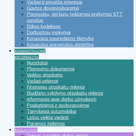
Viešieji ir privatūs interesai
Gautos dovanos/parama
Pareigybių, dėl kurių teikiamas prašymas STT,
sąrašas
Etikos kodeksas
Darbuotojų mokymai
Korupcijos pasireiškimo tikimybė
Korupcijos prevencijos atmintinė
ADMINISTRACINĖ
INFORMACIJA
Nuostatai
Planavimo dokumentai
Veiklos ataskaita
Viešieji pirkimai
Finansinių ataskaitų rinkiniai
Biudžeto vykdymo ataskaitų rinkiniai
Informacija apie darbo užmokestį
Paskatinimai ir apdovanojimai
Tarnybiniai automobiliai
Lėšos veiklai viešinti
Paramos teikimas
PASLAUGOS
Dienos socialinė globa centre