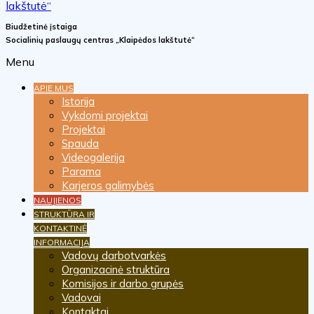
Biudžetinė įstaiga
Socialinių paslaugų centras „Klaipėdos lakštutė“
Menu
APIE MUS
Istorija
Vykdomi projektai
Projektai
Spauda
Videogalerija
Parama
Karjeros galimybės
NAUJIENOS
STRUKTŪRA IR
KONTAKTINĖ
INFORMACIJA
Vadovų darbotvarkės
Organizacinė struktūra
Komisijos ir darbo grupės
Vadovai
Kontaktai