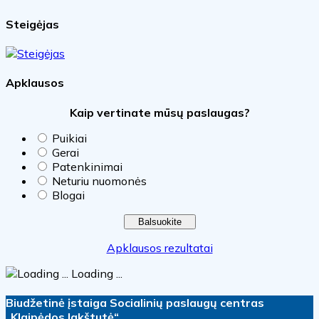
Steigėjas
Apklausos
Kaip vertinate mūsų paslaugas?
Puikiai
Gerai
Patenkinimai
Neturiu nuomonės
Blogai
Apklausos rezultatai
Loading ...
Biudžetinė įstaiga Socialinių paslaugų centras
„Klaipėdos lakštutė“