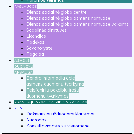
Paramos teikimas
PASLAUGOS
Dienos socialinė globa centre
Dienos socialinė globa asmens namuose
Dienos socialinė globa asmens namuose vaikams
Socialinės dirbtuvės
Licencijos
Padėkos
Savanorystė
Pagalba
ASMENS
DUOMENŲ
APSAUGA
Bendra informacija apie
asmens duomenų tvarkymą
Telefoninių pokalbių įrašų
duomenų tvarkymas
PRANEŠĖJŲ APSAUGA. VIDINIS KANALAS
KITA
Dažniausiai užduodami klausimai
Nuorodos
Konsultavimasis su visuomene