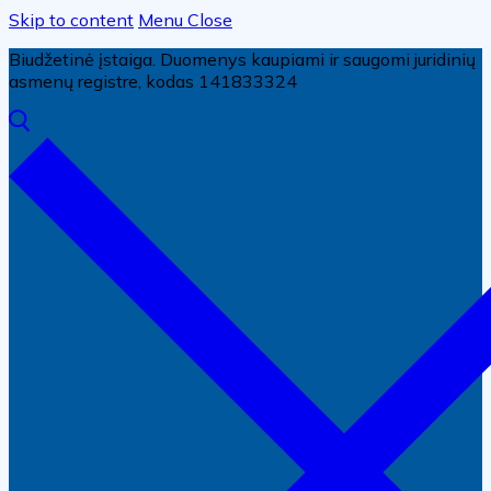
Skip to content
Menu
Close
Biudžetinė įstaiga. Duomenys kaupiami ir saugomi juridinių
asmenų registre, kodas 141833324