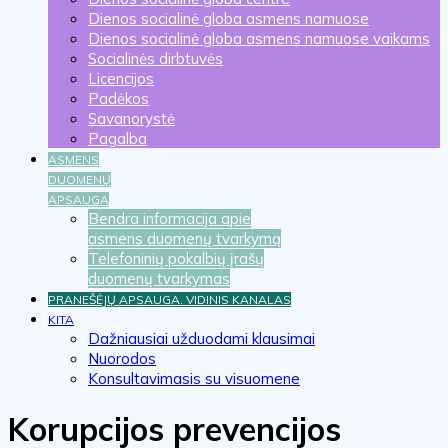
Dienos socialinė globa asmens namuose
Dienos socialinė globa asmens namuose vaikams
Socialinės dirbtuvės
Licencijos
Padėkos
Savanorystė
Pagalba
ASMENS
DUOMENŲ
APSAUGA
Bendra informacija apie
asmens duomenų tvarkymą
Telefoninių pokalbių įrašų
duomenų tvarkymas
PRANEŠĖJŲ APSAUGA. VIDINIS KANALAS
KITA
Dažniausiai užduodami klausimai
Nuorodos
Konsultavimasis su visuomene
Korupcijos prevencijos