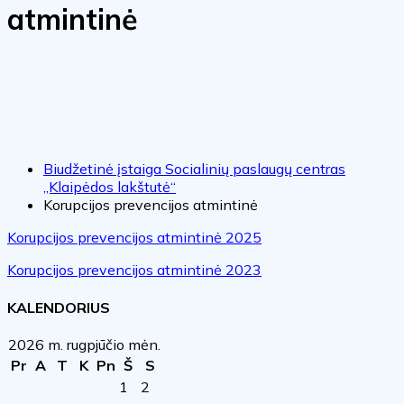
atmintinė
Biudžetinė įstaiga Socialinių paslaugų centras
„Klaipėdos lakštutė“
Korupcijos prevencijos atmintinė
Korupcijos prevencijos atmintinė 2025
Korupcijos prevencijos atmintinė 2023
KALENDORIUS
2026 m. rugpjūčio mėn.
Pr
A
T
K
Pn
Š
S
1
2