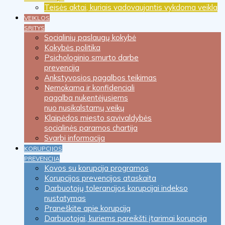
Teisės aktai, kuriais vadovaujantis vykdoma veikla
VEIKLOS
SRITYS
Socialinių paslaugų kokybė
Kokybės politika
Psichologinio smurto darbe
prevencija
Ankstyvosios pagalbos teikimas
Nemokama ir konfidenciali
pagalba nukentėjusiems
nuo nusikalstamų veikų
Klaipėdos miesto savivaldybės
socialinės paramos chartija
Svarbi informacija
KORUPCIJOS
PREVENCIJA
Kovos su korupcija programos
Korupcijos prevencijos ataskaita
Darbuotojų tolerancijos korupcijai indekso
nustatymas
Praneškite apie korupciją
Darbuotojai, kuriems pareikšti įtarimai korupcija