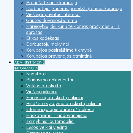
Praneškite apie korupciją
Darbuotojai, kuriems pareikšti įtarimai korupcija
Viešieji ir privatūs interesai
Gautos dovanos/parama
Pareigybių, dėl kurių teikiamas prašymas STT,
sąrašas
Etikos kodeksas
Darbuotojų mokymai
Korupcijos pasireiškimo tikimybė
Korupcijos prevencijos atmintinė
ADMINISTRACINĖ
INFORMACIJA
Nuostatai
Planavimo dokumentai
Veiklos ataskaita
Viešieji pirkimai
Finansinių ataskaitų rinkiniai
Biudžeto vykdymo ataskaitų rinkiniai
Informacija apie darbo užmokestį
Paskatinimai ir apdovanojimai
Tarnybiniai automobiliai
Lėšos veiklai viešinti