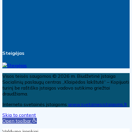
Steigėjas
Visos teisės saugomos © 2026 m. Biudžetinė įstaiga
Socialinių paslaugų centras „Klaipėdos lakštutė“ – Kopijuoti
turinį be raštiško įstaigos vadovo sutikimo griežtai
draudžiama.
Interneto svetainės įstaigoms
www.svetainesistaigoms.lt
Skip to content
Open toolbar
Valdymo įrankiai