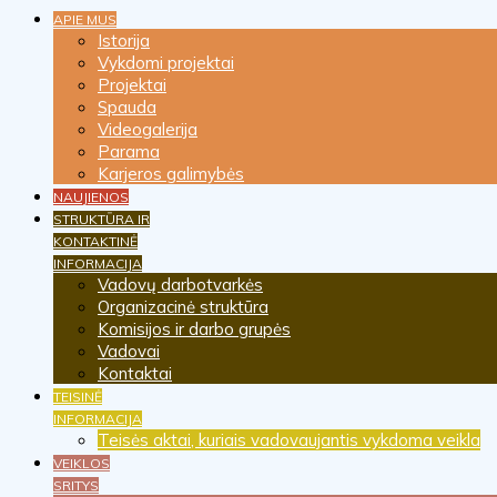
APIE MUS
Istorija
Vykdomi projektai
Projektai
Spauda
Videogalerija
Parama
Karjeros galimybės
NAUJIENOS
STRUKTŪRA IR
KONTAKTINĖ
INFORMACIJA
Vadovų darbotvarkės
Organizacinė struktūra
Komisijos ir darbo grupės
Vadovai
Kontaktai
TEISINĖ
INFORMACIJA
Teisės aktai, kuriais vadovaujantis vykdoma veikla
VEIKLOS
SRITYS