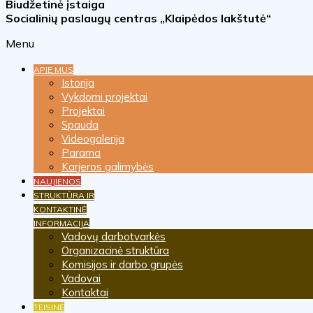
Biudžetinė įstaiga
Socialinių paslaugų centras „Klaipėdos lakštutė“
Menu
APIE MUS
Istorija
Vykdomi projektai
Projektai
Spauda
Videogalerija
Parama
Karjeros galimybės
NAUJIENOS
STRUKTŪRA IR
KONTAKTINĖ
INFORMACIJA
Vadovų darbotvarkės
Organizacinė struktūra
Komisijos ir darbo grupės
Vadovai
Kontaktai
TEISINĖ