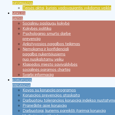
INFORMACIJA
Teisės aktai, kuriais vadovaujantis vykdoma veikla
VEIKLOS
SRITYS
Socialinių paslaugų kokybė
Kokybės politika
Psichologinio smurto darbe
prevencija
Ankstyvosios pagalbos teikimas
Nemokama ir konfidenciali
pagalba nukentėjusiems
nuo nusikalstamų veikų
Klaipėdos miesto savivaldybės
socialinės paramos chartija
Svarbi informacija
KORUPCIJOS
PREVENCIJA
Kovos su korupcija programos
Korupcijos prevencijos ataskaita
Darbuotojų tolerancijos korupcijai indekso nustatym
Praneškite apie korupciją
Darbuotojai, kuriems pareikšti įtarimai korupcija