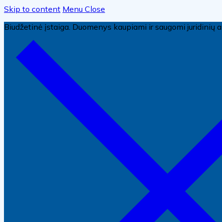
Skip to content
Menu
Close
Biudžetinė įstaiga. Duomenys kaupiami ir saugomi juridini