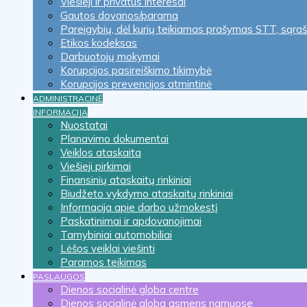
Viešieji ir privatūs interesai
Gautos dovanos/parama
Pareigybių, dėl kurių teikiamas prašymas STT, sąra
Etikos kodeksas
Darbuotojų mokymai
Korupcijos pasireiškimo tikimybė
Korupcijos prevencijos atmintinė
ADMINISTRACINĖ
INFORMACIJA
Nuostatai
Planavimo dokumentai
Veiklos ataskaita
Viešieji pirkimai
Finansinių ataskaitų rinkiniai
Biudžeto vykdymo ataskaitų rinkiniai
Informacija apie darbo užmokestį
Paskatinimai ir apdovanojimai
Tarnybiniai automobiliai
Lėšos veiklai viešinti
Paramos teikimas
PASLAUGOS
Dienos socialinė globa centre
Dienos socialinė globa asmens namuose