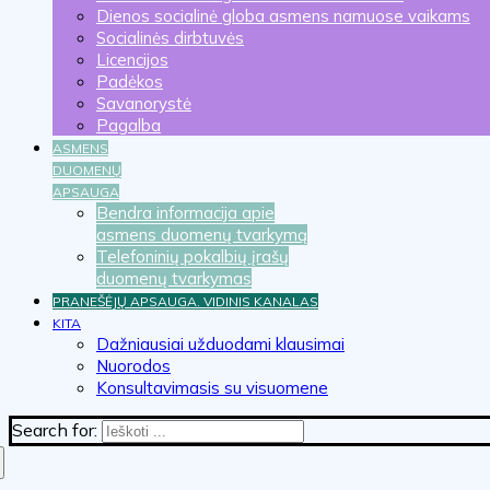
Dienos socialinė globa asmens namuose vaikams
Socialinės dirbtuvės
Licencijos
Padėkos
Savanorystė
Pagalba
ASMENS
DUOMENŲ
APSAUGA
Bendra informacija apie
asmens duomenų tvarkymą
Telefoninių pokalbių įrašų
duomenų tvarkymas
PRANEŠĖJŲ APSAUGA. VIDINIS KANALAS
KITA
Dažniausiai užduodami klausimai
Nuorodos
Konsultavimasis su visuomene
Search for: