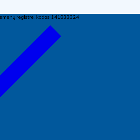
ų asmenų registre, kodas 141833324