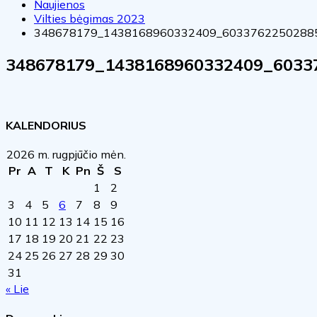
Naujienos
Vilties bėgimas 2023
348678179_1438168960332409_6033762250288
348678179_1438168960332409_6033
KALENDORIUS
2026 m. rugpjūčio mėn.
Pr
A
T
K
Pn
Š
S
1
2
3
4
5
6
7
8
9
10
11
12
13
14
15
16
17
18
19
20
21
22
23
24
25
26
27
28
29
30
31
« Lie