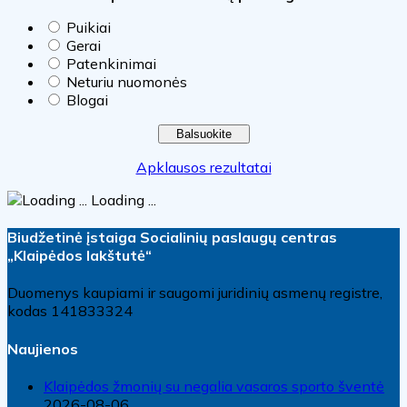
Puikiai
Gerai
Patenkinimai
Neturiu nuomonės
Blogai
Apklausos rezultatai
Loading ...
Biudžetinė įstaiga Socialinių paslaugų centras
„Klaipėdos lakštutė“
Duomenys kaupiami ir saugomi juridinių asmenų registre,
kodas 141833324
Naujienos
Klaipėdos žmonių su negalia vasaros sporto šventė
2026-08-06