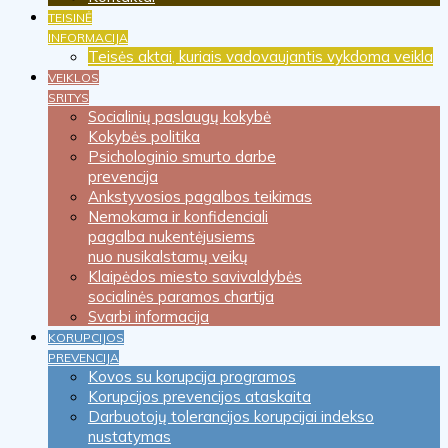
TEISINĖ
INFORMACIJA
Teisės aktai, kuriais vadovaujantis vykdoma veikla
VEIKLOS
SRITYS
Socialinių paslaugų kokybė
Kokybės politika
Psichologinio smurto darbe
prevencija
Ankstyvosios pagalbos teikimas
Nemokama ir konfidenciali
pagalba nukentėjusiems
nuo nusikalstamų veikų
Klaipėdos miesto savivaldybės
socialinės paramos chartija
Svarbi informacija
KORUPCIJOS
PREVENCIJA
Kovos su korupcija programos
Korupcijos prevencijos ataskaita
Darbuotojų tolerancijos korupcijai indekso
nustatymas