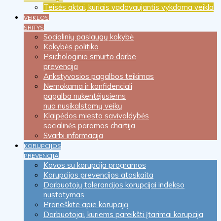
Teisės aktai, kuriais vadovaujantis vykdoma veikla
VEIKLOS
SRITYS
Socialinių paslaugų kokybė
Kokybės politika
Psichologinio smurto darbe
prevencija
Ankstyvosios pagalbos teikimas
Nemokama ir konfidenciali
pagalba nukentėjusiems
nuo nusikalstamų veikų
Klaipėdos miesto savivaldybės
socialinės paramos chartija
Svarbi informacija
KORUPCIJOS
PREVENCIJA
Kovos su korupcija programos
Korupcijos prevencijos ataskaita
Darbuotojų tolerancijos korupcijai indekso
nustatymas
Praneškite apie korupciją
Darbuotojai, kuriems pareikšti įtarimai korupcija