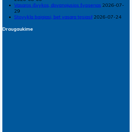
Vasaros išvykos, dovanojusios šypsenas
2026-07-
29
Stovykla baigiasi, bet vasara tęsiasi!
2026-07-24
Draugaukime