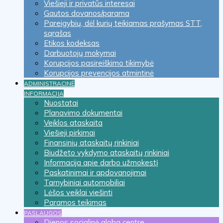
Viešieji ir privatūs interesai
Gautos dovanos/parama
Pareigybių, dėl kurių teikiamas prašymas STT,
sąrašas
Etikos kodeksas
Darbuotojų mokymai
Korupcijos pasireiškimo tikimybė
Korupcijos prevencijos atmintinė
ADMINISTRACINĖ
INFORMACIJA
Nuostatai
Planavimo dokumentai
Veiklos ataskaita
Viešieji pirkimai
Finansinių ataskaitų rinkiniai
Biudžeto vykdymo ataskaitų rinkiniai
Informacija apie darbo užmokestį
Paskatinimai ir apdovanojimai
Tarnybiniai automobiliai
Lėšos veiklai viešinti
Paramos teikimas
PASLAUGOS
Dienos socialinė globa centre