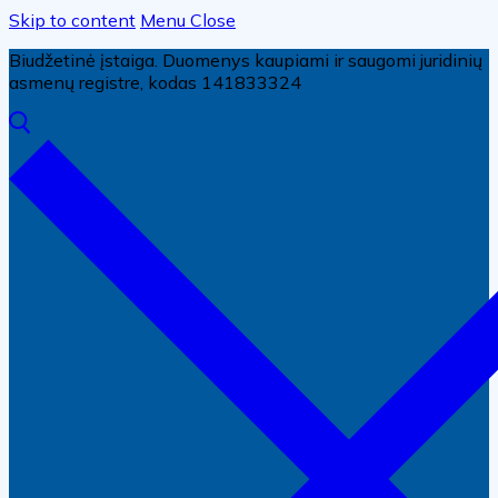
Skip to content
Menu
Close
Biudžetinė įstaiga. Duomenys kaupiami ir saugomi juridinių
asmenų registre, kodas 141833324