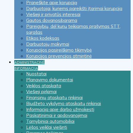
Praneškite apie korupciją
Darbuotojai, kuriems pareikšti įtarimai korupcija
Viešieji ir privatūs interesai
Gautos dovanos/parama
Pareigybių, dėl kurių teikiamas prašymas STT,
sąrašas
Etikos kodeksas
Darbuotojų mokymai
Korupcijos pasireiškimo tikimybė
Korupcijos prevencijos atmintinė
ADMINISTRACINĖ
INFORMACIJA
Nuostatai
Planavimo dokumentai
Veiklos ataskaita
Viešieji pirkimai
Finansinių ataskaitų rinkiniai
Biudžeto vykdymo ataskaitų rinkiniai
Informacija apie darbo užmokestį
Paskatinimai ir apdovanojimai
Tarnybiniai automobiliai
Lėšos veiklai viešinti