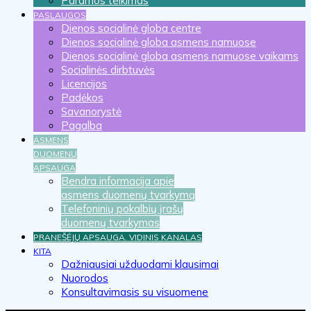
Paramos teikimas
PASLAUGOS
Dienos socialinė globa centre
Dienos socialinė globa asmens namuose
Dienos socialinė globa asmens namuose vaikams
Socialinės dirbtuvės
Licencijos
Padėkos
Savanorystė
Pagalba
ASMENS
DUOMENŲ
APSAUGA
Bendra informacija apie
asmens duomenų tvarkymą
Telefoninių pokalbių įrašų
duomenų tvarkymas
PRANEŠĖJŲ APSAUGA. VIDINIS KANALAS
KITA
Dažniausiai užduodami klausimai
Nuorodos
Konsultavimasis su visuomene