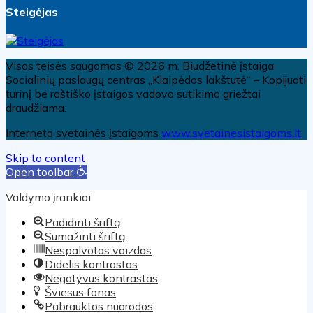
Steigėjas
Visos teisės saugomos © 2026 m. Biudžetinė įstaiga
Socialinių paslaugų centras „Klaipėdos lakštutė“ – Kopijuoti
turinį be raštiško įstaigos vadovo sutikimo griežtai
draudžiama.
Interneto svetainės įstaigoms
www.svetainesistaigoms.lt
Skip to content
Open toolbar
Valdymo įrankiai
Padidinti šriftą
Sumažinti šriftą
Nespalvotas vaizdas
Didelis kontrastas
Negatyvus kontrastas
Šviesus fonas
Pabrauktos nuorodos