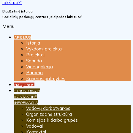
Biudžetinė įstaiga
Socialinių paslaugų centras „Klaipėdos lakštutė“
Menu
APIE MUS
Istorija
Vykdomi projektai
Projektai
Spauda
Videogalerija
Parama
Karjeros galimybės
NAUJIENOS
STRUKTŪRA IR
KONTAKTINĖ
INFORMACIJA
Vadovų darbotvarkės
Organizacinė struktūra
Komisijos ir darbo grupės
Vadovai
Kontaktai