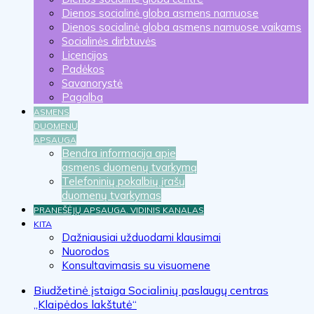
Dienos socialinė globa asmens namuose
Dienos socialinė globa asmens namuose vaikams
Socialinės dirbtuvės
Licencijos
Padėkos
Savanorystė
Pagalba
ASMENS
DUOMENŲ
APSAUGA
Bendra informacija apie
asmens duomenų tvarkymą
Telefoninių pokalbių įrašų
duomenų tvarkymas
PRANEŠĖJŲ APSAUGA. VIDINIS KANALAS
KITA
Dažniausiai užduodami klausimai
Nuorodos
Konsultavimasis su visuomene
Biudžetinė įstaiga Socialinių paslaugų centras
„Klaipėdos lakštutė“