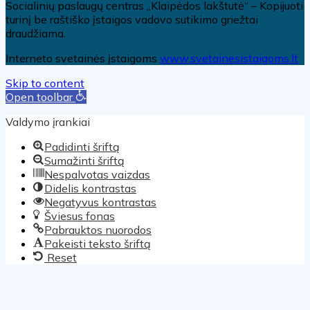
Socialinių paslaugų centras „Klaipėdos lakštutė“ – Kopijuoti
turinį be raštiško įstaigos vadovo sutikimo griežtai
draudžiama.
Interneto svetainės įstaigoms
www.svetainesistaigoms.lt
Skip to content
Open toolbar
Valdymo įrankiai
Padidinti šriftą
Sumažinti šriftą
Nespalvotas vaizdas
Didelis kontrastas
Negatyvus kontrastas
Šviesus fonas
Pabrauktos nuorodos
Pakeisti teksto šriftą
Reset