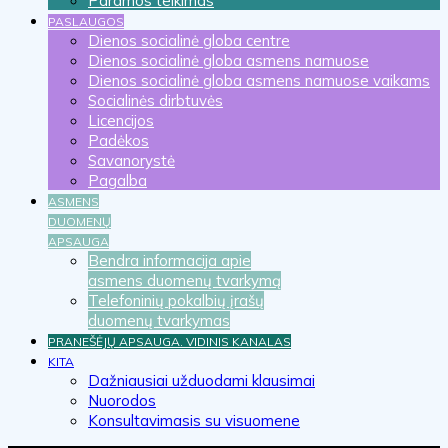
Paramos teikimas
PASLAUGOS
Dienos socialinė globa centre
Dienos socialinė globa asmens namuose
Dienos socialinė globa asmens namuose vaikams
Socialinės dirbtuvės
Licencijos
Padėkos
Savanorystė
Pagalba
ASMENS
DUOMENŲ
APSAUGA
Bendra informacija apie
asmens duomenų tvarkymą
Telefoninių pokalbių įrašų
duomenų tvarkymas
PRANEŠĖJŲ APSAUGA. VIDINIS KANALAS
KITA
Dažniausiai užduodami klausimai
Nuorodos
Konsultavimasis su visuomene