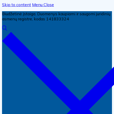
Skip to content
Menu
Close
Biudžetinė įstaiga. Duomenys kaupiami ir saugomi juridinių
asmenų registre, kodas 141833324