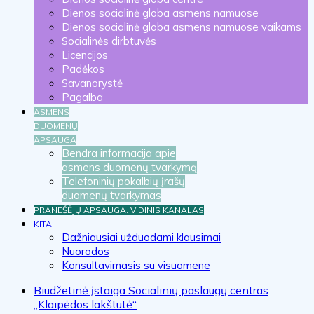
Dienos socialinė globa asmens namuose
Dienos socialinė globa asmens namuose vaikams
Socialinės dirbtuvės
Licencijos
Padėkos
Savanorystė
Pagalba
ASMENS
DUOMENŲ
APSAUGA
Bendra informacija apie
asmens duomenų tvarkymą
Telefoninių pokalbių įrašų
duomenų tvarkymas
PRANEŠĖJŲ APSAUGA. VIDINIS KANALAS
KITA
Dažniausiai užduodami klausimai
Nuorodos
Konsultavimasis su visuomene
Biudžetinė įstaiga Socialinių paslaugų centras
„Klaipėdos lakštutė“