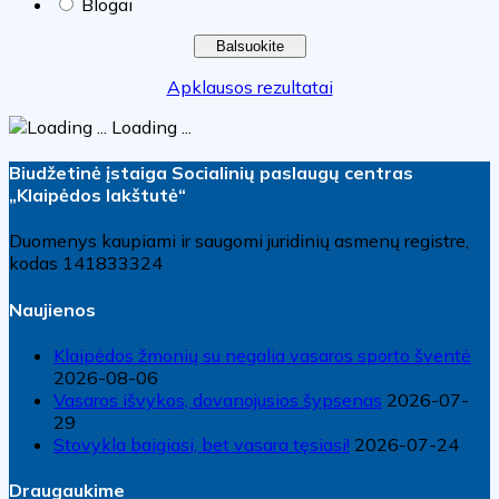
Blogai
Apklausos rezultatai
Loading ...
Biudžetinė įstaiga Socialinių paslaugų centras
„Klaipėdos lakštutė“
Duomenys kaupiami ir saugomi juridinių asmenų registre,
kodas 141833324
Naujienos
Klaipėdos žmonių su negalia vasaros sporto šventė
2026-08-06
Vasaros išvykos, dovanojusios šypsenas
2026-07-
29
Stovykla baigiasi, bet vasara tęsiasi!
2026-07-24
Draugaukime