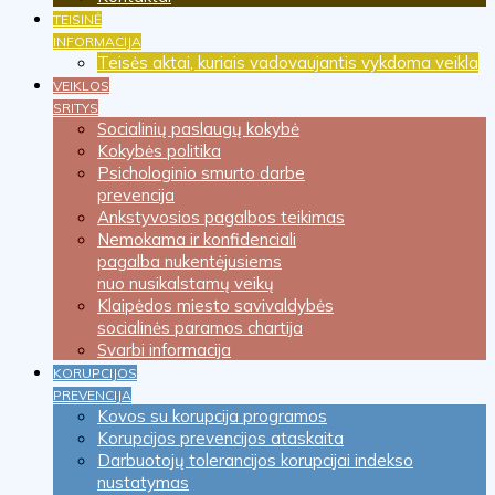
TEISINĖ
INFORMACIJA
Teisės aktai, kuriais vadovaujantis vykdoma veikla
VEIKLOS
SRITYS
Socialinių paslaugų kokybė
Kokybės politika
Psichologinio smurto darbe
prevencija
Ankstyvosios pagalbos teikimas
Nemokama ir konfidenciali
pagalba nukentėjusiems
nuo nusikalstamų veikų
Klaipėdos miesto savivaldybės
socialinės paramos chartija
Svarbi informacija
KORUPCIJOS
PREVENCIJA
Kovos su korupcija programos
Korupcijos prevencijos ataskaita
Darbuotojų tolerancijos korupcijai indekso
nustatymas