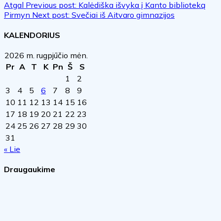
Atgal
Previous post:
Kalėdiška išvyka į Kanto biblioteką
Pirmyn
Next post:
Svečiai iš Aitvaro gimnazijos
KALENDORIUS
2026 m. rugpjūčio mėn.
Pr
A
T
K
Pn
Š
S
1
2
3
4
5
6
7
8
9
10
11
12
13
14
15
16
17
18
19
20
21
22
23
24
25
26
27
28
29
30
31
« Lie
Draugaukime