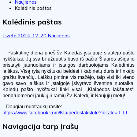
Naujienos
Kalėdinis paštas
Kalėdinis paštas
Liveta
2024-12-20
Naujienos
Paskutinę diena prieš šv. Kalėdas įstaigoje siautėjo pašto
nykštukai. Jų svarbi užduotis buvo iš pačio Šiaurės ašigalio
pristatyti jaunuoliams ir įstaigos darbuotojams Kalėdinius
laiškus. Visą rytą nykštukai beldėsi į kabinetų duris ir linkėjo
gražių švenčių. Laiškų pintinė vis mažėjo, taip visi iki vieno
gavo savo laiškus ir įstaigoje įsivyravo šventinė nuotaika.
Kalėdų pašto nykštukai linki visai ,,Klaipėdos lakštutės‘‘
bendruomenei jaukių ir ramių šv. Kalėdų ir Naujųjų metų
!
Daugiau nuotraukų rasite:
https://www.facebook.com/Klaipedoslakstute?locale=lt_LT
Navigacija tarp įrašų