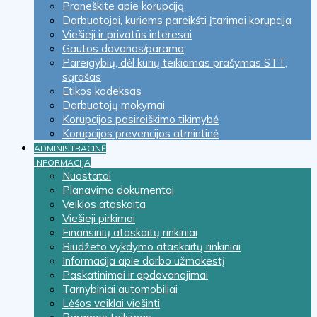
Praneškite apie korupciją
Darbuotojai, kuriems pareikšti įtarimai korupcija
Viešieji ir privatūs interesai
Gautos dovanos/parama
Pareigybių, dėl kurių teikiamas prašymas STT,
sąrašas
Etikos kodeksas
Darbuotojų mokymai
Korupcijos pasireiškimo tikimybė
Korupcijos prevencijos atmintinė
ADMINISTRACINĖ
INFORMACIJA
Nuostatai
Planavimo dokumentai
Veiklos ataskaita
Viešieji pirkimai
Finansinių ataskaitų rinkiniai
Biudžeto vykdymo ataskaitų rinkiniai
Informacija apie darbo užmokestį
Paskatinimai ir apdovanojimai
Tarnybiniai automobiliai
Lėšos veiklai viešinti