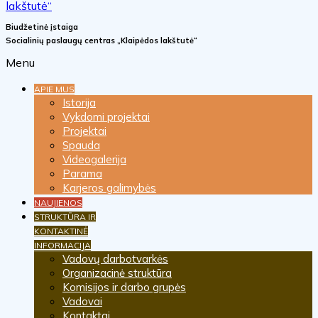
Biudžetinė įstaiga
Socialinių paslaugų centras „Klaipėdos lakštutė“
Menu
APIE MUS
Istorija
Vykdomi projektai
Projektai
Spauda
Videogalerija
Parama
Karjeros galimybės
NAUJIENOS
STRUKTŪRA IR
KONTAKTINĖ
INFORMACIJA
Vadovų darbotvarkės
Organizacinė struktūra
Komisijos ir darbo grupės
Vadovai
Kontaktai