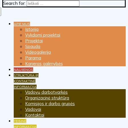
Search for:
APIE MUS
Istorija
Vykdomi projektai
Projektai
Spauda
Videogalerija
Parama
Karjeros galimybės
NAUJIENOS
STRUKTŪRA IR
KONTAKTINĖ
INFORMACIJA
Vadovų darbotvarkės
Organizacinė struktūra
Komisijos ir darbo grupės
Vadovai
Kontaktai
TEISINĖ
INFORMACIJA