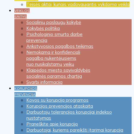
Teisės aktai, kuriais vadovaujantis vykdoma veikla
VEIKLOS
SRITYS
Socialinių paslaugų kokybė
Kokybės politika
Psichologinio smurto darbe
prevencija
Ankstyvosios pagalbos teikimas
Nemokama ir konfidenciali
pagalba nukentėjusiems
nuo nusikalstamų veikų
Klaipėdos miesto savivaldybės
socialinės paramos chartija
Svarbi informacija
KORUPCIJOS
PREVENCIJA
Kovos su korupcija programos
Korupcijos prevencijos ataskaita
Darbuotojų tolerancijos korupcijai indekso
nustatymas
Praneškite apie korupciją
Darbuotojai, kuriems pareikšti įtarimai korupcija