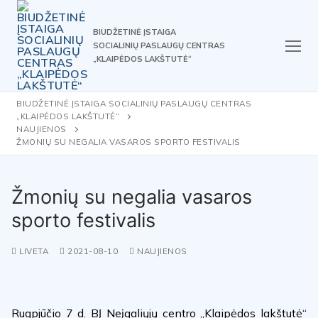
Skip
to
BIUDŽETINĖ ĮSTAIGA
content
SOCIALINIŲ PASLAUGŲ CENTRAS
„KLAIPĖDOS LAKŠTUTĖ“
BIUDŽETINĖ ĮSTAIGA SOCIALINIŲ PASLAUGŲ CENTRAS
„KLAIPĖDOS LAKŠTUTĖ“
NAUJIENOS
ŽMONIŲ SU NEGALIA VASAROS SPORTO FESTIVALIS
Žmonių su negalia vasaros
sporto festivalis
LIVETA
2021-08-10
NAUJIENOS
Rugpjūčio 7 d. BĮ Neįgaliųjų centro „Klaipėdos lakštutė“