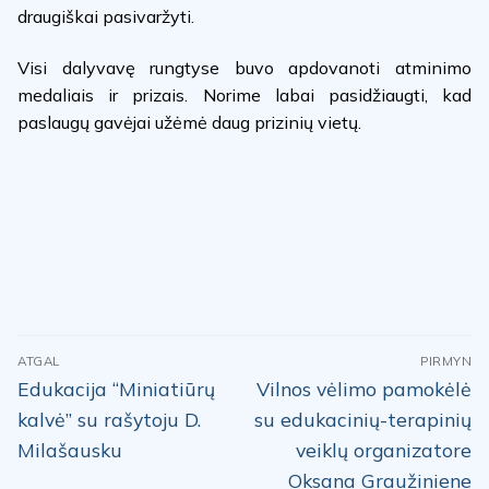
draugiškai pasivaržyti.
Visi dalyvavę rungtyse buvo apdovanoti atminimo
medaliais ir prizais. Norime labai pasidžiaugti, kad
paslaugų gavėjai užėmė daug prizinių vietų.
Navigacija
ATGAL
PIRMYN
tarp
Previous
Next
Edukacija “Miniatiūrų
Vilnos vėlimo pamokėlė
post:
post:
įrašų
kalvė” su rašytoju D.
su edukacinių-terapinių
Milašausku
veiklų organizatore
Oksana Graužiniene