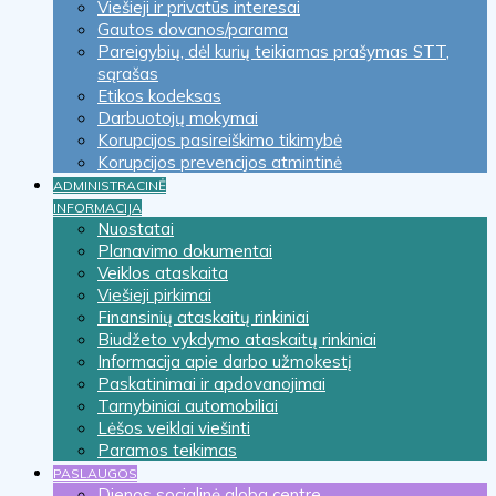
Viešieji ir privatūs interesai
Gautos dovanos/parama
Pareigybių, dėl kurių teikiamas prašymas STT,
sąrašas
Etikos kodeksas
Darbuotojų mokymai
Korupcijos pasireiškimo tikimybė
Korupcijos prevencijos atmintinė
ADMINISTRACINĖ
INFORMACIJA
Nuostatai
Planavimo dokumentai
Veiklos ataskaita
Viešieji pirkimai
Finansinių ataskaitų rinkiniai
Biudžeto vykdymo ataskaitų rinkiniai
Informacija apie darbo užmokestį
Paskatinimai ir apdovanojimai
Tarnybiniai automobiliai
Lėšos veiklai viešinti
Paramos teikimas
PASLAUGOS
Dienos socialinė globa centre