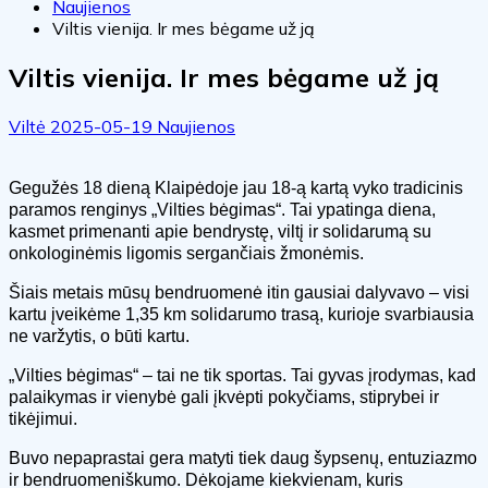
Naujienos
Viltis vienija. Ir mes bėgame už ją
Viltis vienija. Ir mes bėgame už ją
Viltė
2025-05-19
Naujienos
Gegužės 18 dieną Klaipėdoje jau 18-ą kartą vyko tradicinis
paramos renginys „Vilties bėgimas“. Tai ypatinga diena,
kasmet primenanti apie bendrystę, viltį ir solidarumą su
onkologinėmis ligomis sergančiais žmonėmis.
Šiais metais mūsų bendruomenė itin gausiai dalyvavo – visi
kartu įveikėme 1,35 km solidarumo trasą, kurioje svarbiausia
ne varžytis, o būti kartu.
„Vilties bėgimas“ – tai ne tik sportas. Tai gyvas įrodymas, kad
palaikymas ir vienybė gali įkvėpti pokyčiams, stiprybei ir
tikėjimui.
Buvo nepaprastai gera matyti tiek daug šypsenų, entuziazmo
ir bendruomeniškumo. Dėkojame kiekvienam, kuris