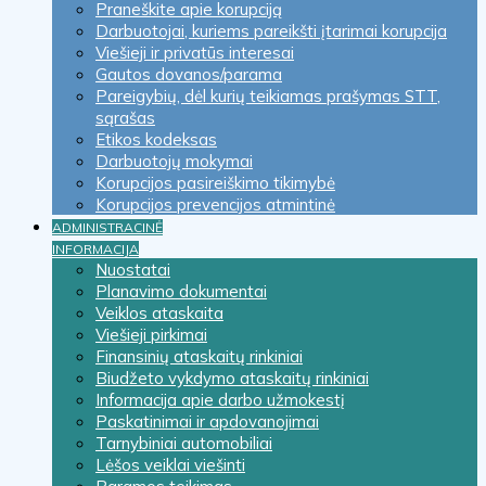
Praneškite apie korupciją
Darbuotojai, kuriems pareikšti įtarimai korupcija
Viešieji ir privatūs interesai
Gautos dovanos/parama
Pareigybių, dėl kurių teikiamas prašymas STT,
sąrašas
Etikos kodeksas
Darbuotojų mokymai
Korupcijos pasireiškimo tikimybė
Korupcijos prevencijos atmintinė
ADMINISTRACINĖ
INFORMACIJA
Nuostatai
Planavimo dokumentai
Veiklos ataskaita
Viešieji pirkimai
Finansinių ataskaitų rinkiniai
Biudžeto vykdymo ataskaitų rinkiniai
Informacija apie darbo užmokestį
Paskatinimai ir apdovanojimai
Tarnybiniai automobiliai
Lėšos veiklai viešinti