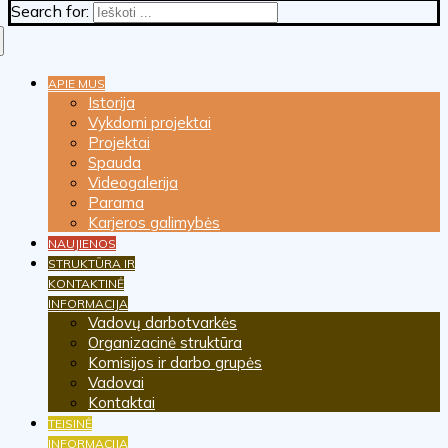
Search for:
APIE MUS
Istorija
Vykdomi projektai
Projektai
Spauda
Videogalerija
Parama
Karjeros galimybės
NAUJIENOS
STRUKTŪRA IR
KONTAKTINĖ
INFORMACIJA
Vadovų darbotvarkės
Organizacinė struktūra
Komisijos ir darbo grupės
Vadovai
Kontaktai
TEISINĖ
INFORMACIJA