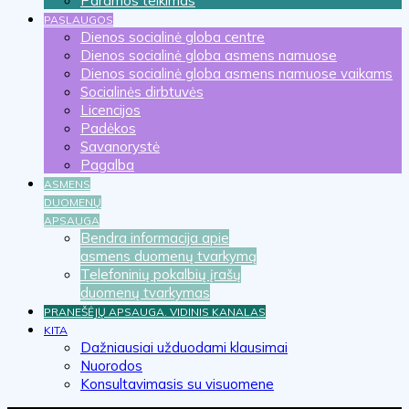
Paramos teikimas
PASLAUGOS
Dienos socialinė globa centre
Dienos socialinė globa asmens namuose
Dienos socialinė globa asmens namuose vaikams
Socialinės dirbtuvės
Licencijos
Padėkos
Savanorystė
Pagalba
ASMENS
DUOMENŲ
APSAUGA
Bendra informacija apie
asmens duomenų tvarkymą
Telefoninių pokalbių įrašų
duomenų tvarkymas
PRANEŠĖJŲ APSAUGA. VIDINIS KANALAS
KITA
Dažniausiai užduodami klausimai
Nuorodos
Konsultavimasis su visuomene