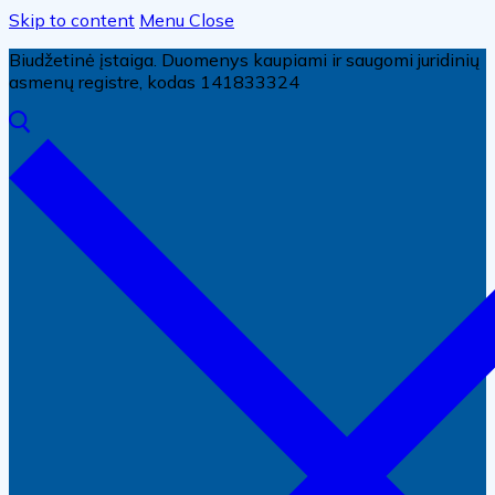
Skip to content
Menu
Close
Biudžetinė įstaiga. Duomenys kaupiami ir saugomi juridinių
asmenų registre, kodas 141833324