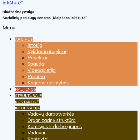
Biudžetinė įstaiga
Socialinių paslaugų centras „Klaipėdos lakštutė“
Menu
APIE MUS
Istorija
Vykdomi projektai
Projektai
Spauda
Videogalerija
Parama
Karjeros galimybės
NAUJIENOS
STRUKTŪRA IR
KONTAKTINĖ
INFORMACIJA
Vadovų darbotvarkės
Organizacinė struktūra
Komisijos ir darbo grupės
Vadovai
Kontaktai