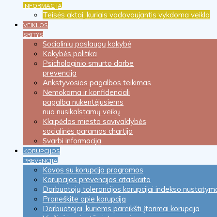
INFORMACIJA
Teisės aktai, kuriais vadovaujantis vykdoma veikla
VEIKLOS
SRITYS
Socialinių paslaugų kokybė
Kokybės politika
Psichologinio smurto darbe
prevencija
Ankstyvosios pagalbos teikimas
Nemokama ir konfidenciali
pagalba nukentėjusiems
nuo nusikalstamų veikų
Klaipėdos miesto savivaldybės
socialinės paramos chartija
Svarbi informacija
KORUPCIJOS
PREVENCIJA
Kovos su korupcija programos
Korupcijos prevencijos ataskaita
Darbuotojų tolerancijos korupcijai indekso nustatym
Praneškite apie korupciją
Darbuotojai, kuriems pareikšti įtarimai korupcija