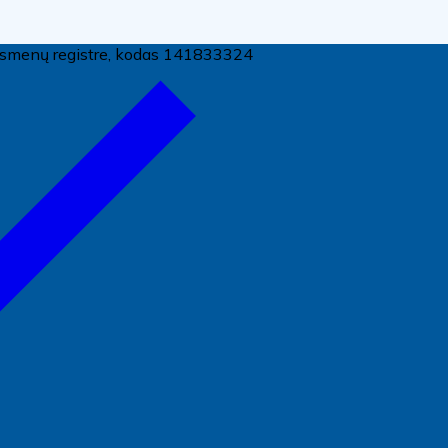
ų asmenų registre, kodas 141833324