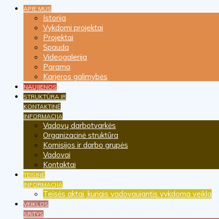
APIE MUS
Istorija
Vykdomi projektai
Projektai
Spauda
Videogalerija
Parama
Karjeros galimybės
NAUJIENOS
STRUKTŪRA IR
KONTAKTINĖ
INFORMACIJA
Vadovų darbotvarkės
Organizacinė struktūra
Komisijos ir darbo grupės
Vadovai
Kontaktai
TEISINĖ
INFORMACIJA
Teisės aktai, kuriais vadovaujantis vykdoma veikla
VEIKLOS
SRITYS