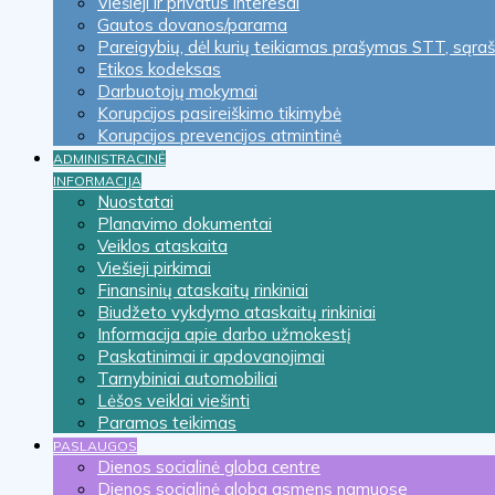
Viešieji ir privatūs interesai
Gautos dovanos/parama
Pareigybių, dėl kurių teikiamas prašymas STT, sąra
Etikos kodeksas
Darbuotojų mokymai
Korupcijos pasireiškimo tikimybė
Korupcijos prevencijos atmintinė
ADMINISTRACINĖ
INFORMACIJA
Nuostatai
Planavimo dokumentai
Veiklos ataskaita
Viešieji pirkimai
Finansinių ataskaitų rinkiniai
Biudžeto vykdymo ataskaitų rinkiniai
Informacija apie darbo užmokestį
Paskatinimai ir apdovanojimai
Tarnybiniai automobiliai
Lėšos veiklai viešinti
Paramos teikimas
PASLAUGOS
Dienos socialinė globa centre
Dienos socialinė globa asmens namuose