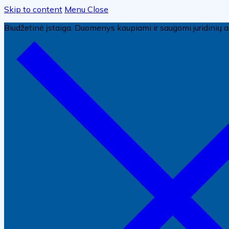
Skip to content
Menu
Close
Biudžetinė įstaiga. Duomenys kaupiami ir saugomi juridini