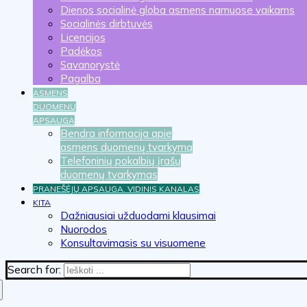
Dienos socialinė globa asmens namuose vaikams
Socialinės dirbtuvės
Licencijos
Padėkos
Savanorystė
Pagalba
ASMENS
DUOMENŲ
APSAUGA
Bendra informacija apie
asmens duomenų tvarkymą
Telefoninių pokalbių įrašų
duomenų tvarkymas
PRANEŠĖJŲ APSAUGA. VIDINIS KANALAS
KITA
Dažniausiai užduodami klausimai
Nuorodos
Konsultavimasis su visuomene
Search for: