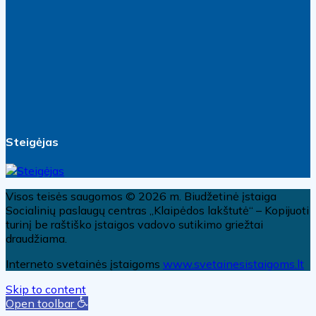
Steigėjas
Visos teisės saugomos © 2026 m. Biudžetinė įstaiga
Socialinių paslaugų centras „Klaipėdos lakštutė“ – Kopijuoti
turinį be raštiško įstaigos vadovo sutikimo griežtai
draudžiama.
Interneto svetainės įstaigoms
www.svetainesistaigoms.lt
Skip to content
Open toolbar