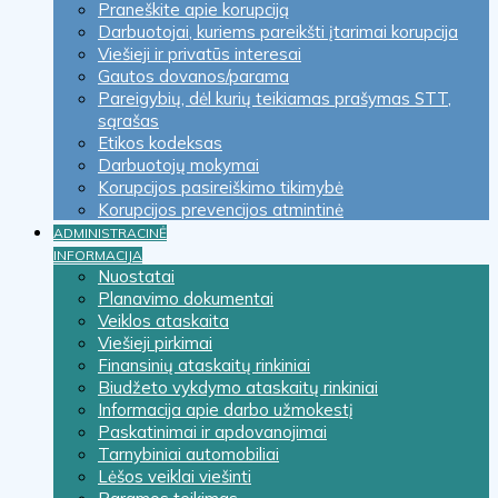
Praneškite apie korupciją
Darbuotojai, kuriems pareikšti įtarimai korupcija
Viešieji ir privatūs interesai
Gautos dovanos/parama
Pareigybių, dėl kurių teikiamas prašymas STT,
sąrašas
Etikos kodeksas
Darbuotojų mokymai
Korupcijos pasireiškimo tikimybė
Korupcijos prevencijos atmintinė
ADMINISTRACINĖ
INFORMACIJA
Nuostatai
Planavimo dokumentai
Veiklos ataskaita
Viešieji pirkimai
Finansinių ataskaitų rinkiniai
Biudžeto vykdymo ataskaitų rinkiniai
Informacija apie darbo užmokestį
Paskatinimai ir apdovanojimai
Tarnybiniai automobiliai
Lėšos veiklai viešinti