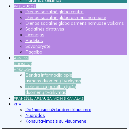
Paramos teikimas
PASLAUGOS
Dienos socialinė globa centre
Dienos socialinė globa asmens namuose
Dienos socialinė globa asmens namuose vaikams
Socialinės dirbtuvės
Licencijos
Padėkos
Savanorystė
Pagalba
ASMENS
DUOMENŲ
APSAUGA
Bendra informacija apie
asmens duomenų tvarkymą
Telefoninių pokalbių įrašų
duomenų tvarkymas
PRANEŠĖJŲ APSAUGA. VIDINIS KANALAS
KITA
Dažniausiai užduodami klausimai
Nuorodos
Konsultavimasis su visuomene