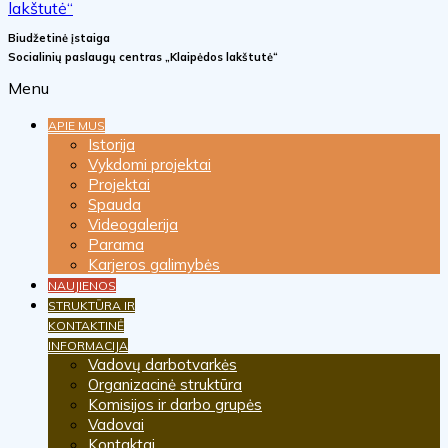
Biudžetinė įstaiga
Socialinių paslaugų centras „Klaipėdos lakštutė“
Menu
APIE MUS
Istorija
Vykdomi projektai
Projektai
Spauda
Videogalerija
Parama
Karjeros galimybės
NAUJIENOS
STRUKTŪRA IR
KONTAKTINĖ
INFORMACIJA
Vadovų darbotvarkės
Organizacinė struktūra
Komisijos ir darbo grupės
Vadovai
Kontaktai