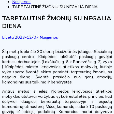
Naujienos
TARPTAUTINĖ ŽMONIŲ SU NEGALIA DIENA
TARPTAUTINĖ ŽMONIŲ SU NEGALIA
DIENA
Liveta
2023-12-07
Naujienos
Šių metų lapkričio 30 dieną biudžetinės įstaigos Socialinių
paslaugų centro „Klaipėdos lakštutė“ paslaugų gavėjai
kartu su darbuotojais (Lakštučių g. 6 ir Panevėžio g. 2) vyko
į Klaipėdos miesto lengvosios atletikos mokyklą, kurioje
vyko sporto šventė, skirta paminėti tarptautinę žmonių su
negalia dieną. Šventė prasidėjo nuo gerų emocijų,
komandinio susitelkimo ir bendrystės.
Antrus metus iš eilės Klaipėdos lengvosios atletikos
mokyklos atstovai varžybas vykdė estafetės principu, kad
dalyviai daugiau bendrautų tarpusavyje ir pajustų
komandinę atmosferą. Mūsų komandą sudarė 10 paslaugų
gavėjų iš abiejų padalinių. Komandos nariai dalyvavo