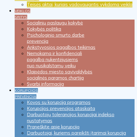
Teisės aktai, kuriais vadovaujantis vykdoma veikla
VEIKLOS
SRITYS
Socialinių paslaugų kokybė
Kokybės politika
Psichologinio smurto darbe
prevencija
Ankstyvosios pagalbos teikimas
Nemokama ir konfidenciali
pagalba nukentėjusiems
nuo nusikalstamų veikų
Klaipėdos miesto savivaldybės
socialinės paramos chartija
Svarbi informacija
KORUPCIJOS
PREVENCIJA
Kovos su korupcija programos
Korupcijos prevencijos ataskaita
Darbuotojų tolerancijos korupcijai indekso
nustatymas
Praneškite apie korupciją
Darbuotojai, kuriems pareikšti įtarimai korupcija