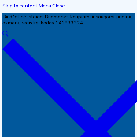
Skip to content
Menu
Close
Biudžetinė įstaiga. Duomenys kaupiami ir saugomi juridinių
asmenų registre, kodas 141833324