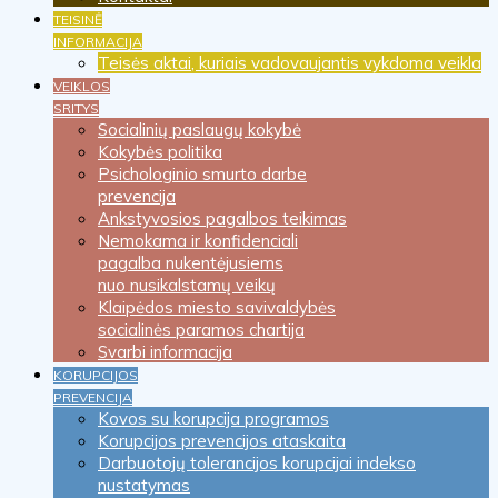
TEISINĖ
INFORMACIJA
Teisės aktai, kuriais vadovaujantis vykdoma veikla
VEIKLOS
SRITYS
Socialinių paslaugų kokybė
Kokybės politika
Psichologinio smurto darbe
prevencija
Ankstyvosios pagalbos teikimas
Nemokama ir konfidenciali
pagalba nukentėjusiems
nuo nusikalstamų veikų
Klaipėdos miesto savivaldybės
socialinės paramos chartija
Svarbi informacija
KORUPCIJOS
PREVENCIJA
Kovos su korupcija programos
Korupcijos prevencijos ataskaita
Darbuotojų tolerancijos korupcijai indekso
nustatymas