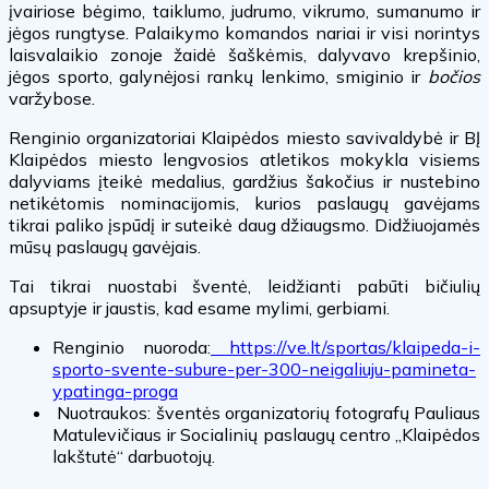
įvairiose bėgimo, taiklumo, judrumo, vikrumo, sumanumo ir
jėgos rungtyse. Palaikymo komandos nariai ir visi norintys
laisvalaikio zonoje žaidė šaškėmis, dalyvavo krepšinio,
jėgos sporto, galynėjosi rankų lenkimo, smiginio ir
bočios
varžybose.
Renginio organizatoriai Klaipėdos miesto savivaldybė ir BĮ
Klaipėdos miesto lengvosios atletikos mokykla visiems
dalyviams įteikė medalius, gardžius šakočius ir nustebino
netikėtomis nominacijomis, kurios paslaugų gavėjams
tikrai paliko įspūdį ir suteikė daug džiaugsmo.
Didžiuojamės
mūsų paslaugų gavėjais.
Tai tikrai nuostabi šventė, leidžianti pabūti
bičiulių
apsuptyje ir jaustis, kad esame mylimi, gerbiami.
Renginio nuoroda:
https://ve.lt/sportas/klaipeda-i-
sporto-svente-subure-per-300-neigaliuju-pamineta-
ypatinga-proga
Nuotraukos: šventės organizatorių fotografų Pauliaus
Matulevičiaus ir Socialinių paslaugų centro „Klaipėdos
lakštutė“ darbuotojų.