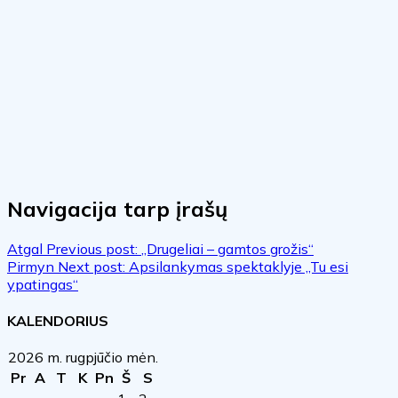
Navigacija tarp įrašų
Atgal
Previous post:
„Drugeliai – gamtos grožis“
Pirmyn
Next post:
Apsilankymas spektaklyje „Tu esi
ypatingas“
KALENDORIUS
2026 m. rugpjūčio mėn.
Pr
A
T
K
Pn
Š
S