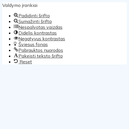
Valdymo įrankiai
Padidinti šriftą
Sumažinti šriftą
Nespalvotas vaizdas
Didelis kontrastas
Negatyvus kontrastas
Šviesus fonas
Pabrauktos nuorodos
Pakeisti teksto šriftą
Reset