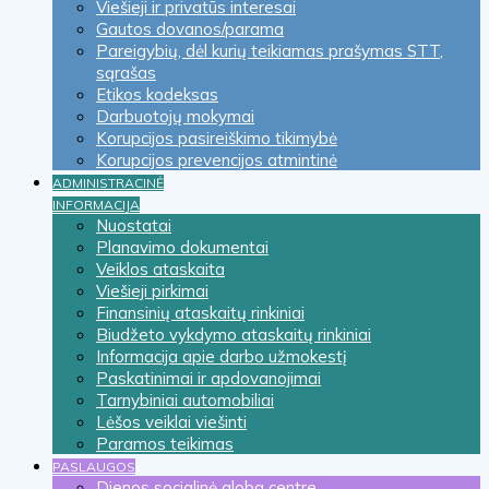
Viešieji ir privatūs interesai
Gautos dovanos/parama
Pareigybių, dėl kurių teikiamas prašymas STT,
sąrašas
Etikos kodeksas
Darbuotojų mokymai
Korupcijos pasireiškimo tikimybė
Korupcijos prevencijos atmintinė
ADMINISTRACINĖ
INFORMACIJA
Nuostatai
Planavimo dokumentai
Veiklos ataskaita
Viešieji pirkimai
Finansinių ataskaitų rinkiniai
Biudžeto vykdymo ataskaitų rinkiniai
Informacija apie darbo užmokestį
Paskatinimai ir apdovanojimai
Tarnybiniai automobiliai
Lėšos veiklai viešinti
Paramos teikimas
PASLAUGOS
Dienos socialinė globa centre