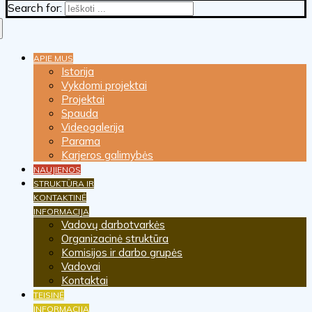
Search for:
APIE MUS
Istorija
Vykdomi projektai
Projektai
Spauda
Videogalerija
Parama
Karjeros galimybės
NAUJIENOS
STRUKTŪRA IR
KONTAKTINĖ
INFORMACIJA
Vadovų darbotvarkės
Organizacinė struktūra
Komisijos ir darbo grupės
Vadovai
Kontaktai
TEISINĖ
INFORMACIJA