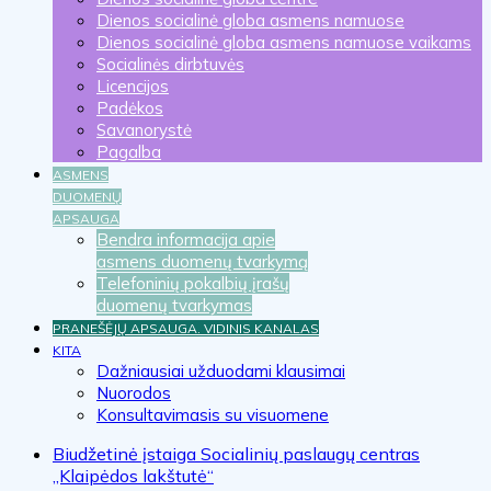
Dienos socialinė globa asmens namuose
Dienos socialinė globa asmens namuose vaikams
Socialinės dirbtuvės
Licencijos
Padėkos
Savanorystė
Pagalba
ASMENS
DUOMENŲ
APSAUGA
Bendra informacija apie
asmens duomenų tvarkymą
Telefoninių pokalbių įrašų
duomenų tvarkymas
PRANEŠĖJŲ APSAUGA. VIDINIS KANALAS
KITA
Dažniausiai užduodami klausimai
Nuorodos
Konsultavimasis su visuomene
Biudžetinė įstaiga Socialinių paslaugų centras
„Klaipėdos lakštutė“