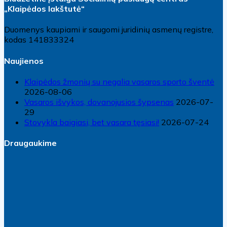
„Klaipėdos lakštutė“
Duomenys kaupiami ir saugomi juridinių asmenų registre,
kodas 141833324
Naujienos
Klaipėdos žmonių su negalia vasaros sporto šventė
2026-08-06
Vasaros išvykos, dovanojusios šypsenas
2026-07-
29
Stovykla baigiasi, bet vasara tęsiasi!
2026-07-24
Draugaukime