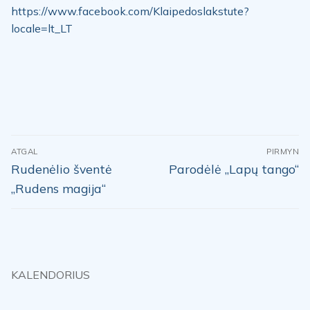
https://www.facebook.com/Klaipedoslakstute?
locale=lt_LT
Navigacija
ATGAL
PIRMYN
tarp
Previous
Next
Rudenėlio šventė
Parodėlė „Lapų tango“
post:
post:
įrašų
„Rudens magija“
KALENDORIUS