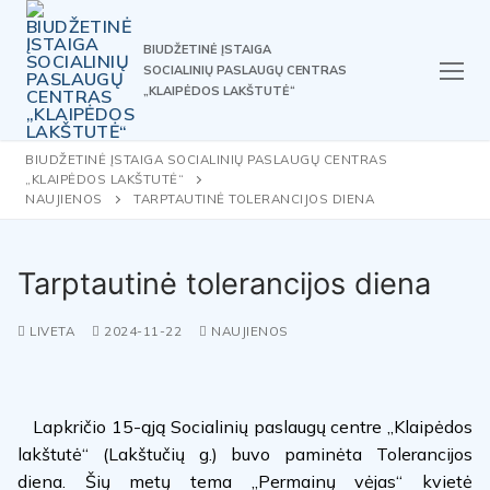
Skip
to
BIUDŽETINĖ ĮSTAIGA
content
SOCIALINIŲ PASLAUGŲ CENTRAS
„KLAIPĖDOS LAKŠTUTĖ“
BIUDŽETINĖ ĮSTAIGA SOCIALINIŲ PASLAUGŲ CENTRAS
„KLAIPĖDOS LAKŠTUTĖ“
NAUJIENOS
TARPTAUTINĖ TOLERANCIJOS DIENA
Tarptautinė tolerancijos diena
LIVETA
2024-11-22
NAUJIENOS
Lapkričio 15-ąją Socialinių paslaugų centre „Klaipėdos
lakštutė“ (Lakštučių g.) buvo paminėta Tolerancijos
diena. Šių metų tema „Permainų vėjas“ kvietė