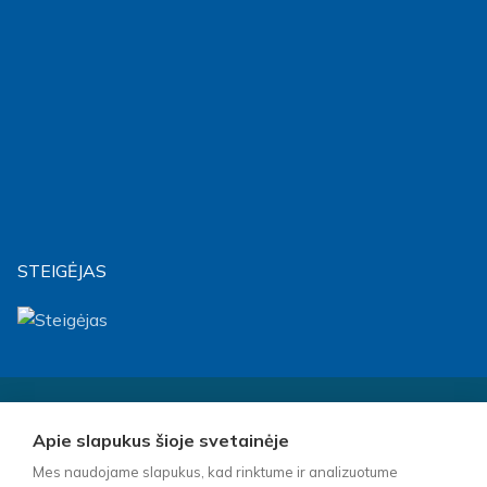
STEIGĖJAS
Visos teisės saugomos © 2026 m. Biudžetinė įstaiga Socialinių
paslaugų centras „Klaipėdos lakštutė“ – Kopijuoti turinį be
Apie slapukus šioje svetainėje
raštiško įstaigos vadovo sutikimo griežtai draudžiama.
Mes naudojame slapukus, kad rinktume ir analizuotume