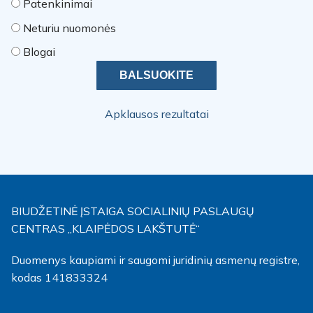
Patenkinimai
Neturiu nuomonės
Blogai
Apklausos rezultatai
BIUDŽETINĖ ĮSTAIGA SOCIALINIŲ PASLAUGŲ
CENTRAS „KLAIPĖDOS LAKŠTUTĖ“
Duomenys kaupiami ir saugomi juridinių asmenų registre,
kodas 141833324