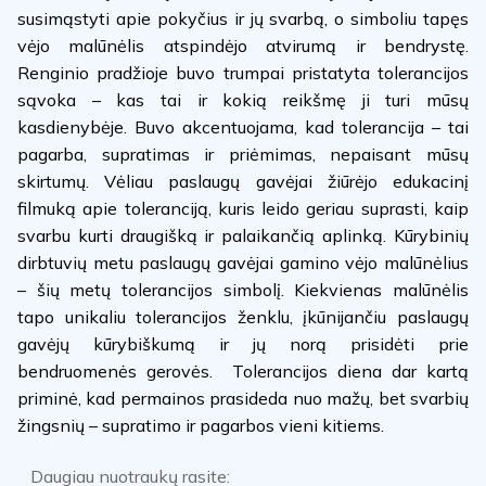
susimąstyti apie pokyčius ir jų svarbą, o simboliu tapęs
vėjo malūnėlis atspindėjo atvirumą ir bendrystę.
Renginio pradžioje buvo trumpai pristatyta tolerancijos
sąvoka – kas tai ir kokią reikšmę ji turi mūsų
kasdienybėje. Buvo akcentuojama, kad tolerancija – tai
pagarba, supratimas ir priėmimas, nepaisant mūsų
skirtumų. Vėliau paslaugų gavėjai žiūrėjo edukacinį
filmuką apie toleranciją, kuris leido geriau suprasti, kaip
svarbu kurti draugišką ir palaikančią aplinką. Kūrybinių
dirbtuvių metu paslaugų gavėjai gamino vėjo malūnėlius
– šių metų tolerancijos simbolį. Kiekvienas malūnėlis
tapo unikaliu tolerancijos ženklu, įkūnijančiu paslaugų
gavėjų kūrybiškumą ir jų norą prisidėti prie
bendruomenės gerovės. Tolerancijos diena dar kartą
priminė, kad permainos prasideda nuo mažų, bet svarbių
žingsnių – supratimo ir pagarbos vieni kitiems.
Daugiau nuotraukų rasite: