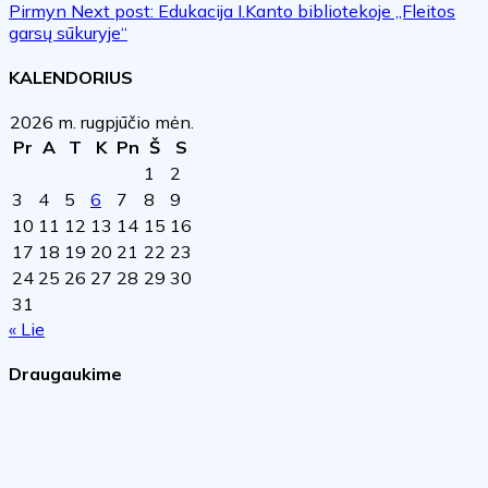
Pirmyn
Next post:
Edukacija I.Kanto bibliotekoje „Fleitos
garsų sūkuryje“
KALENDORIUS
2026 m. rugpjūčio mėn.
Pr
A
T
K
Pn
Š
S
1
2
3
4
5
6
7
8
9
10
11
12
13
14
15
16
17
18
19
20
21
22
23
24
25
26
27
28
29
30
31
« Lie
Draugaukime