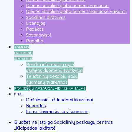
Dienos socialinė globa asmens namuose
Dienos socialinė globa asmens namuose vaikams
Socialinės dirbtuvės
Licencijos
Padėkos
Savanorystė
Pagalba
ASMENS
DUOMENŲ
APSAUGA
Bendra informacija apie
asmens duomenų tvarkymą
Telefoninių pokalbių įrašų
duomenų tvarkymas
PRANEŠĖJŲ APSAUGA. VIDINIS KANALAS
KITA
Dažniausiai užduodami klausimai
Nuorodos
Konsultavimasis su visuomene
Biudžetinė įstaiga Socialinių paslaugų centras
„Klaipėdos lakštutė“