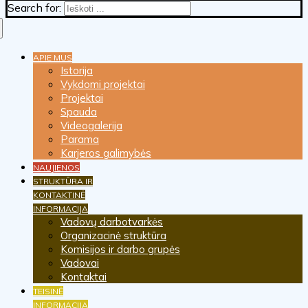
Search for:
APIE MUS
Istorija
Vykdomi projektai
Projektai
Spauda
Videogalerija
Parama
Karjeros galimybės
NAUJIENOS
STRUKTŪRA IR
KONTAKTINĖ
INFORMACIJA
Vadovų darbotvarkės
Organizacinė struktūra
Komisijos ir darbo grupės
Vadovai
Kontaktai
TEISINĖ
INFORMACIJA