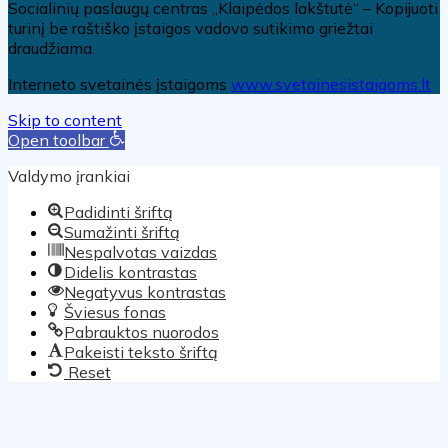
Socialinių paslaugų centras „Klaipėdos lakštutė“ – Kopijuoti
turinį be raštiško įstaigos vadovo sutikimo griežtai
draudžiama.
Interneto svetainės įstaigoms
www.svetainesistaigoms.lt
Skip to content
Open toolbar
Valdymo įrankiai
Padidinti šriftą
Sumažinti šriftą
Nespalvotas vaizdas
Didelis kontrastas
Negatyvus kontrastas
Šviesus fonas
Pabrauktos nuorodos
Pakeisti teksto šriftą
Reset