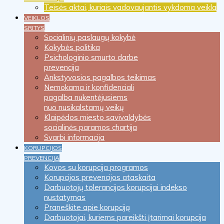
Teisės aktai, kuriais vadovaujantis vykdoma veikla
VEIKLOS
SRITYS
Socialinių paslaugų kokybė
Kokybės politika
Psichologinio smurto darbe
prevencija
Ankstyvosios pagalbos teikimas
Nemokama ir konfidenciali
pagalba nukentėjusiems
nuo nusikalstamų veikų
Klaipėdos miesto savivaldybės
socialinės paramos chartija
Svarbi informacija
KORUPCIJOS
PREVENCIJA
Kovos su korupcija programos
Korupcijos prevencijos ataskaita
Darbuotojų tolerancijos korupcijai indekso
nustatymas
Praneškite apie korupciją
Darbuotojai, kuriems pareikšti įtarimai korupcija