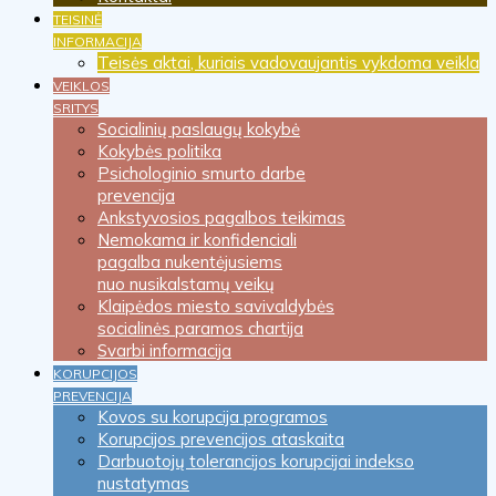
TEISINĖ
INFORMACIJA
Teisės aktai, kuriais vadovaujantis vykdoma veikla
VEIKLOS
SRITYS
Socialinių paslaugų kokybė
Kokybės politika
Psichologinio smurto darbe
prevencija
Ankstyvosios pagalbos teikimas
Nemokama ir konfidenciali
pagalba nukentėjusiems
nuo nusikalstamų veikų
Klaipėdos miesto savivaldybės
socialinės paramos chartija
Svarbi informacija
KORUPCIJOS
PREVENCIJA
Kovos su korupcija programos
Korupcijos prevencijos ataskaita
Darbuotojų tolerancijos korupcijai indekso
nustatymas