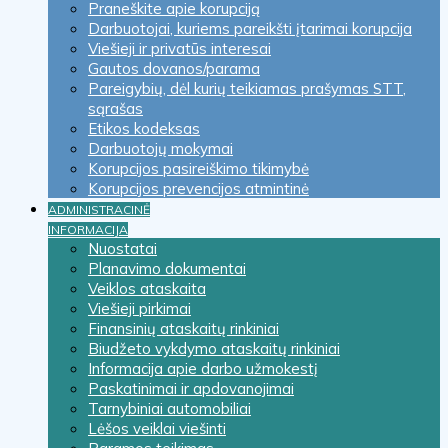
Praneškite apie korupciją
Darbuotojai, kuriems pareikšti įtarimai korupcija
Viešieji ir privatūs interesai
Gautos dovanos/parama
Pareigybių, dėl kurių teikiamas prašymas STT,
sąrašas
Etikos kodeksas
Darbuotojų mokymai
Korupcijos pasireiškimo tikimybė
Korupcijos prevencijos atmintinė
ADMINISTRACINĖ
INFORMACIJA
Nuostatai
Planavimo dokumentai
Veiklos ataskaita
Viešieji pirkimai
Finansinių ataskaitų rinkiniai
Biudžeto vykdymo ataskaitų rinkiniai
Informacija apie darbo užmokestį
Paskatinimai ir apdovanojimai
Tarnybiniai automobiliai
Lėšos veiklai viešinti