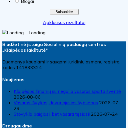
Blogai
Apklausos rezultatai
Loading ...
Biudžetinė įstaiga Socialinių paslaugų centras
„Klaipėdos lakštutė“
Duomenys kaupiami ir saugomi juridinių asmenų registre,
kodas 141833324
Naujienos
Klaipėdos žmonių su negalia vasaros sporto šventė
2026-08-06
Vasaros išvykos, dovanojusios šypsenas
2026-07-
29
Stovykla baigiasi, bet vasara tęsiasi!
2026-07-24
Draugaukime