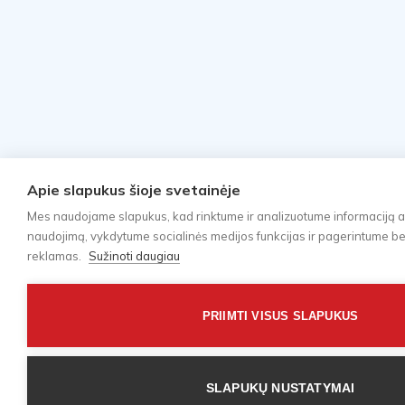
Apie slapukus šioje svetainėje
Mes naudojame slapukus, kad rinktume ir analizuotume informaciją a
naudojimą, vykdytume socialinės medijos funkcijas ir pagerintume bei 
reklamas.
Sužinoti daugiau
PRIIMTI VISUS SLAPUKUS
SLAPUKŲ NUSTATYMAI