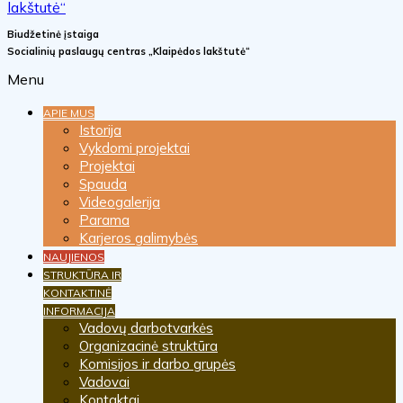
Biudžetinė įstaiga
Socialinių paslaugų centras „Klaipėdos lakštutė“
Menu
APIE MUS
Istorija
Vykdomi projektai
Projektai
Spauda
Videogalerija
Parama
Karjeros galimybės
NAUJIENOS
STRUKTŪRA IR
KONTAKTINĖ
INFORMACIJA
Vadovų darbotvarkės
Organizacinė struktūra
Komisijos ir darbo grupės
Vadovai
Kontaktai