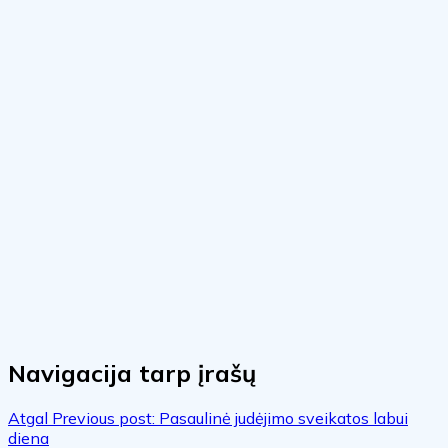
Navigacija tarp įrašų
Atgal
Previous post:
Pasaulinė judėjimo sveikatos labui
diena