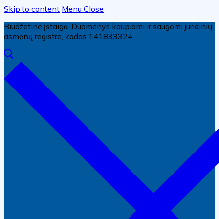
Skip to content
Menu
Close
Biudžetinė įstaiga. Duomenys kaupiami ir saugomi juridinių
asmenų registre, kodas 141833324