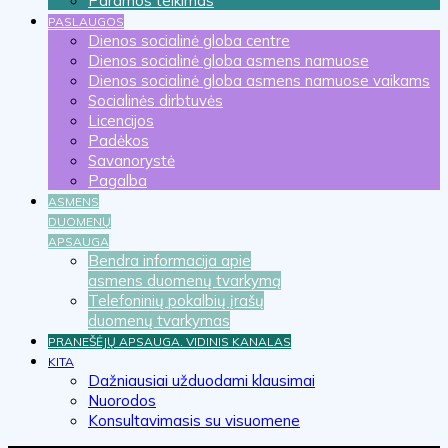
Paramos teikimas
PASLAUGOS
Dienos socialinė globa centre
Dienos socialinė globa asmens namuose
Dienos socialinė globa asmens namuose vaikams
Socialinės dirbtuvės
Licencijos
Padėkos
Savanorystė
Pagalba
ASMENS
DUOMENŲ
APSAUGA
Bendra informacija apie
asmens duomenų tvarkymą
Telefoninių pokalbių įrašų
duomenų tvarkymas
PRANEŠĖJŲ APSAUGA. VIDINIS KANALAS
KITA
Dažniausiai užduodami klausimai
Nuorodos
Konsultavimasis su visuomene