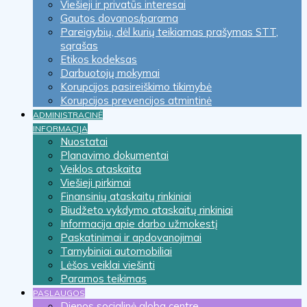
Viešieji ir privatūs interesai
Gautos dovanos/parama
Pareigybių, dėl kurių teikiamas prašymas STT,
sąrašas
Etikos kodeksas
Darbuotojų mokymai
Korupcijos pasireiškimo tikimybė
Korupcijos prevencijos atmintinė
ADMINISTRACINĖ
INFORMACIJA
Nuostatai
Planavimo dokumentai
Veiklos ataskaita
Viešieji pirkimai
Finansinių ataskaitų rinkiniai
Biudžeto vykdymo ataskaitų rinkiniai
Informacija apie darbo užmokestį
Paskatinimai ir apdovanojimai
Tarnybiniai automobiliai
Lėšos veiklai viešinti
Paramos teikimas
PASLAUGOS
Dienos socialinė globa centre