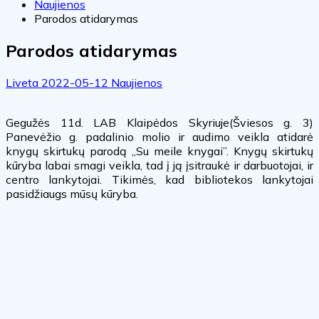
Naujienos
Parodos atidarymas
Parodos atidarymas
Liveta
2022-05-12
Naujienos
Gegužės 11d. LAB Klaipėdos Skyriuje(Šviesos g. 3)
Panevėžio g. padalinio molio ir audimo veikla atidarė
knygų skirtukų parodą „Su meile knygai”. Knygų skirtukų
kūryba labai smagi veikla, tad į ją įsitraukė ir darbuotojai, ir
centro lankytojai. Tikimės, kad bibliotekos lankytojai
pasidžiaugs mūsų kūryba.