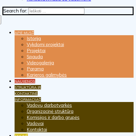
Search for:
APIE MUS
Istorija
Vykdomi projektai
Projektai
Spauda
Videogalerija
Parama
Karjeros galimybės
NAUJIENOS
STRUKTŪRA IR
KONTAKTINĖ
INFORMACIJA
Vadovų darbotvarkės
Organizacinė struktūra
Komisijos ir darbo grupės
Vadovai
Kontaktai
TEISINĖ