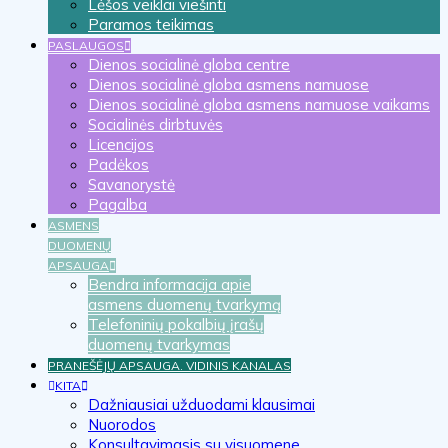
Lėšos veiklai viešinti
Paramos teikimas
PASLAUGOS
Dienos socialinė globa centre
Dienos socialinė globa asmens namuose
Dienos socialinė globa asmens namuose vaikams
Socialinės dirbtuvės
Licencijos
Padėkos
Savanorystė
Pagalba
ASMENS
DUOMENŲ
APSAUGA
Bendra informacija apie
asmens duomenų tvarkymą
Telefoninių pokalbių įrašų
duomenų tvarkymas
PRANEŠĖJŲ APSAUGA. VIDINIS KANALAS
KITA
Dažniausiai užduodami klausimai
Nuorodos
Konsultavimasis su visuomene