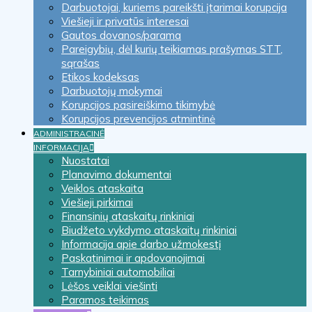
Darbuotojai, kuriems pareikšti įtarimai korupcija
Viešieji ir privatūs interesai
Gautos dovanos/parama
Pareigybių, dėl kurių teikiamas prašymas STT,
sąrašas
Etikos kodeksas
Darbuotojų mokymai
Korupcijos pasireiškimo tikimybė
Korupcijos prevencijos atmintinė
ADMINISTRACINĖ
INFORMACIJA
Nuostatai
Planavimo dokumentai
Veiklos ataskaita
Viešieji pirkimai
Finansinių ataskaitų rinkiniai
Biudžeto vykdymo ataskaitų rinkiniai
Informacija apie darbo užmokestį
Paskatinimai ir apdovanojimai
Tarnybiniai automobiliai
Lėšos veiklai viešinti
Paramos teikimas