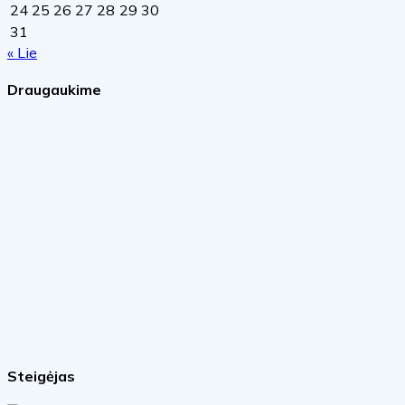
24
25
26
27
28
29
30
31
« Lie
Draugaukime
Steigėjas