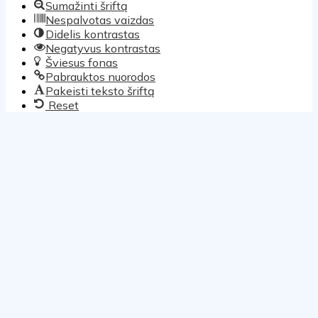
Sumažinti šriftą
Nespalvotas vaizdas
Didelis kontrastas
Negatyvus kontrastas
Šviesus fonas
Pabrauktos nuorodos
Pakeisti teksto šriftą
Reset