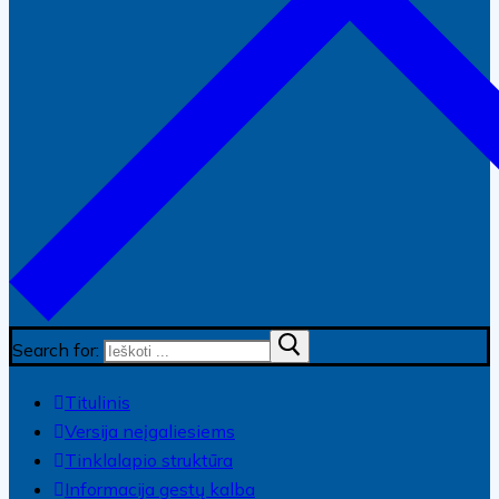
Search for:
Titulinis
Versija neįgaliesiems
Tinklalapio struktūra
Informacija gestų kalba