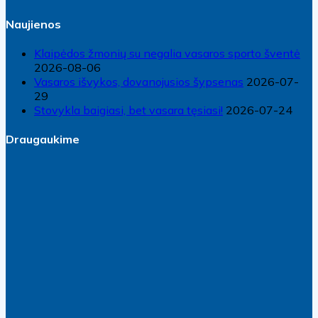
Naujienos
Klaipėdos žmonių su negalia vasaros sporto šventė
2026-08-06
Vasaros išvykos, dovanojusios šypsenas
2026-07-
29
Stovykla baigiasi, bet vasara tęsiasi!
2026-07-24
Draugaukime