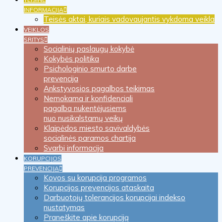
INFORMACIJA
Teisės aktai, kuriais vadovaujantis vykdoma veikla
VEIKLOS
SRITYS
Socialinių paslaugų kokybė
Kokybės politika
Psichologinio smurto darbe
prevencija
Ankstyvosios pagalbos teikimas
Nemokama ir konfidenciali
pagalba nukentėjusiems
nuo nusikalstamų veikų
Klaipėdos miesto savivaldybės
socialinės paramos chartija
Svarbi informacija
KORUPCIJOS
PREVENCIJA
Kovos su korupcija programos
Korupcijos prevencijos ataskaita
Darbuotojų tolerancijos korupcijai indekso
nustatymas
Praneškite apie korupciją