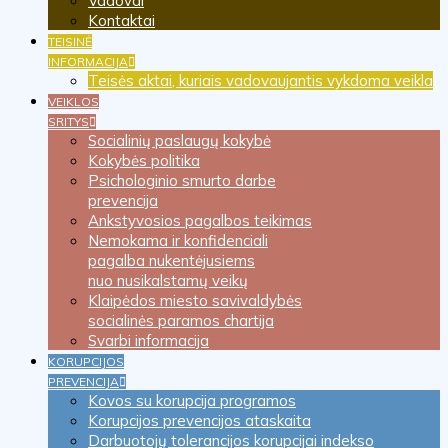
Vadovai
Kontaktai
TEISINĖ
INFORMACIJA
Teisės aktai, kuriais vadovaujantis vykdoma veikla
VEIKLOS
SRITYS
Socialinių paslaugų kokybė
Kokybės politika
Psichologinio smurto darbe
prevencija
Ankstyvosios pagalbos teikimas
Nemokama ir konfidenciali
pagalba nukentėjusiems
nuo nusikalstamų veikų
Klaipėdos miesto savivaldybės
socialinės paramos chartija
Svarbi informacija
KORUPCIJOS
PREVENCIJA
Kovos su korupcija programos
Korupcijos prevencijos ataskaita
Darbuotojų tolerancijos korupcijai indekso