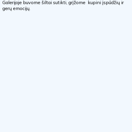
Galerijoje buvome šiltai sutikti, grįžome kupini įspūdžių ir
gerų emocijų.