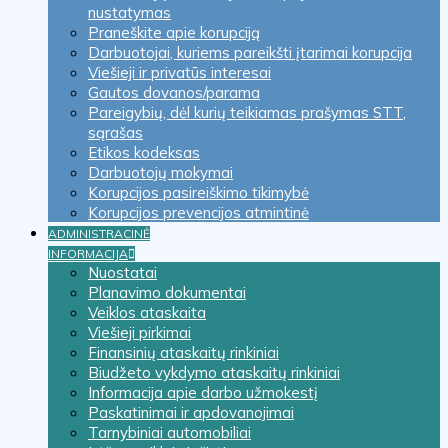
nustatymas
Praneškite apie korupciją
Darbuotojai, kuriems pareikšti įtarimai korupcija
Viešieji ir privatūs interesai
Gautos dovanos/parama
Pareigybių, dėl kurių teikiamas prašymas STT,
sąrašas
Etikos kodeksas
Darbuotojų mokymai
Korupcijos pasireiškimo tikimybė
Korupcijos prevencijos atmintinė
ADMINISTRACINĖ
INFORMACIJA
Nuostatai
Planavimo dokumentai
Veiklos ataskaita
Viešieji pirkimai
Finansinių ataskaitų rinkiniai
Biudžeto vykdymo ataskaitų rinkiniai
Informacija apie darbo užmokestį
Paskatinimai ir apdovanojimai
Tarnybiniai automobiliai