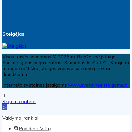
Steigėjas
Visos teisės saugomos © 2026 m. Biudžetinė įstaiga
Socialinių paslaugų centras „Klaipėdos lakštutė“ – Kopijuoti
turinį be raštiško įstaigos vadovo sutikimo griežtai
draudžiama.
Interneto svetainės įstaigoms
www.svetainesistaigoms.lt
Skip to content
Open toolbar
Valdymo įrankiai
Padidinti šriftą