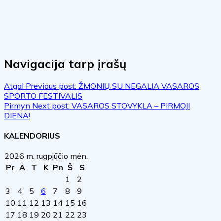
Navigacija tarp įrašų
Atgal
Previous post:
ŽMONIŲ SU NEGALIA VASAROS
SPORTO FESTIVALIS
Pirmyn
Next post:
VASAROS STOVYKLA – PIRMOJI
DIENA!
KALENDORIUS
2026 m. rugpjūčio mėn.
Pr
A
T
K
Pn
Š
S
1
2
3
4
5
6
7
8
9
10
11
12
13
14
15
16
17
18
19
20
21
22
23