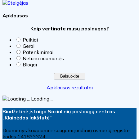
Apklausos
Kaip vertinate mūsų paslaugas?
Puikiai
Gerai
Patenkinimai
Neturiu nuomonės
Blogai
Apklausos rezultatai
Loading ...
Biudžetinė įstaiga Socialinių paslaugų centras
„Klaipėdos lakštutė“
Duomenys kaupiami ir saugomi juridinių asmenų registre,
kodas 141833324