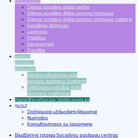
PASLAUGOS
Dienos socialinė globa centre
Dienos socialinė globa asmens namuose
Dienos socialinė globa asmens namuose vaikams
Socialinės dirbtuvės
Licencijos
Padėkos
Savanorystė
Pagalba
ASMENS
DUOMENŲ
APSAUGA
Bendra informacija apie
asmens duomenų tvarkymą
Telefoninių pokalbių įrašų
duomenų tvarkymas
PRANEŠĖJŲ APSAUGA. VIDINIS KANALAS
KITA
Dažniausiai užduodami klausimai
Nuorodos
Konsultavimasis su visuomene
Biudžetinė įstaiga Socialinių paslaugų centras