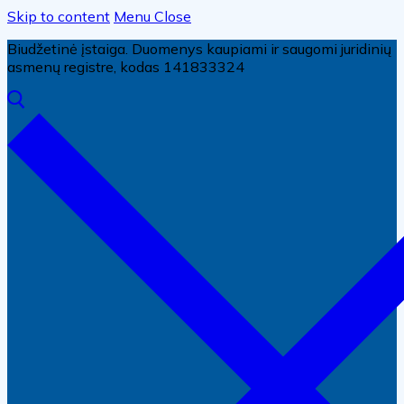
Skip to content
Menu
Close
Biudžetinė įstaiga. Duomenys kaupiami ir saugomi juridinių
asmenų registre, kodas 141833324