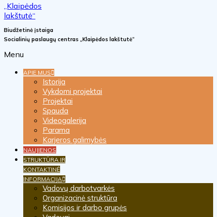
Biudžetinė įstaiga
Socialinių paslaugų centras „Klaipėdos lakštutė“
Menu
APIE MUS
Istorija
Vykdomi projektai
Projektai
Spauda
Videogalerija
Parama
Karjeros galimybės
NAUJIENOS
STRUKTŪRA IR
KONTAKTINĖ
INFORMACIJA
Vadovų darbotvarkės
Organizacinė struktūra
Komisijos ir darbo grupės