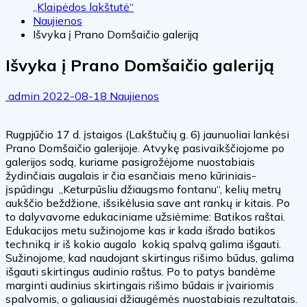
„Klaipėdos lakštutė“
Naujienos
Išvyka į Prano Domšaičio galeriją
Išvyka į Prano Domšaičio galeriją
admin
2022-08-18
Naujienos
Rugpjūčio 17 d. įstaigos (Lakštučių g. 6) jaunuoliai lankėsi
Prano Domšaičio galerijoje. Atvykę pasivaikščiojome po
galerijos sodą, kuriame pasigrožėjome nuostabiais
žydinčiais augalais ir čia esančiais meno kūriniais-
įspūdingu „Keturpūsliu džiaugsmo fontanu“, kelių metrų
aukščio beždžione, išsikėlusia save ant rankų ir kitais. Po
to dalyvavome edukaciniame užsiėmime: Batikos raštai.
Edukacijos metu sužinojome kas ir kada išrado batikos
techniką ir iš kokio augalo kokią spalvą galima išgauti.
Sužinojome, kad naudojant skirtingus rišimo būdus, galima
išgauti skirtingus audinio raštus. Po to patys bandėme
marginti audinius skirtingais rišimo būdais ir įvairiomis
spalvomis, o galiausiai džiaugėmės nuostabiais rezultatais.