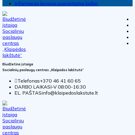
Informacija lengvai suprantama kalba
Biudžetinė įstaiga
Socialinių paslaugų centras „Klaipėdos lakštutė“
Telefonas
+370 46 41 60 65
DARBO LAIKAS
I-V 08:00-16:30
EL. PAŠTAS
info@klaipedoslakstute.lt