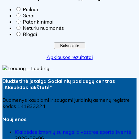
Puikiai
Gerai
Patenkinimai
Neturiu nuomonės
Blogai
Apklausos rezultatai
Loading ...
Biudžetinė įstaiga Socialinių paslaugų centras
„Klaipėdos lakštutė“
Duomenys kaupiami ir saugomi juridinių asmenų registre,
kodas 141833324
Naujienos
Klaipėdos žmonių su negalia vasaros sporto šventė
2026-08-06