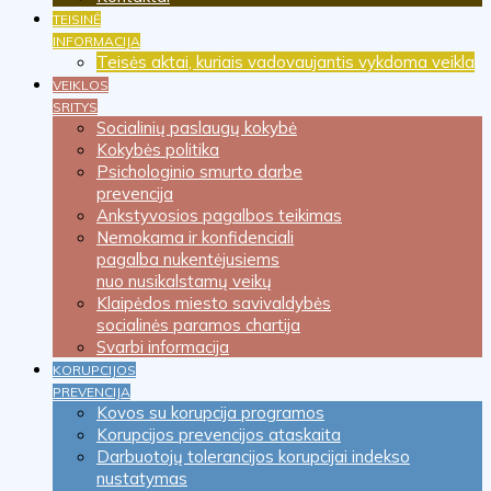
TEISINĖ
INFORMACIJA
Teisės aktai, kuriais vadovaujantis vykdoma veikla
VEIKLOS
SRITYS
Socialinių paslaugų kokybė
Kokybės politika
Psichologinio smurto darbe
prevencija
Ankstyvosios pagalbos teikimas
Nemokama ir konfidenciali
pagalba nukentėjusiems
nuo nusikalstamų veikų
Klaipėdos miesto savivaldybės
socialinės paramos chartija
Svarbi informacija
KORUPCIJOS
PREVENCIJA
Kovos su korupcija programos
Korupcijos prevencijos ataskaita
Darbuotojų tolerancijos korupcijai indekso
nustatymas