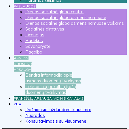
Paramos teikimas
PASLAUGOS
Dienos socialinė globa centre
Dienos socialinė globa asmens namuose
Dienos socialinė globa asmens namuose vaikams
Socialinės dirbtuvės
Licencijos
Padėkos
Savanorystė
Pagalba
ASMENS
DUOMENŲ
APSAUGA
Bendra informacija apie
asmens duomenų tvarkymą
Telefoninių pokalbių įrašų
duomenų tvarkymas
PRANEŠĖJŲ APSAUGA. VIDINIS KANALAS
KITA
Dažniausiai užduodami klausimai
Nuorodos
Konsultavimasis su visuomene