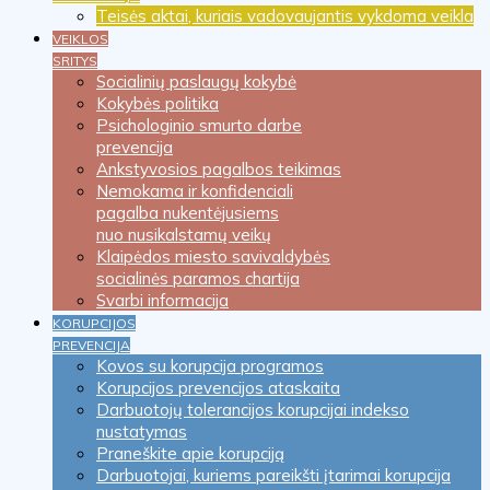
Teisės aktai, kuriais vadovaujantis vykdoma veikla
VEIKLOS
SRITYS
Socialinių paslaugų kokybė
Kokybės politika
Psichologinio smurto darbe
prevencija
Ankstyvosios pagalbos teikimas
Nemokama ir konfidenciali
pagalba nukentėjusiems
nuo nusikalstamų veikų
Klaipėdos miesto savivaldybės
socialinės paramos chartija
Svarbi informacija
KORUPCIJOS
PREVENCIJA
Kovos su korupcija programos
Korupcijos prevencijos ataskaita
Darbuotojų tolerancijos korupcijai indekso
nustatymas
Praneškite apie korupciją
Darbuotojai, kuriems pareikšti įtarimai korupcija