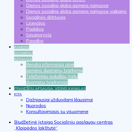
Dienos socialinė globa asmens namuose
Dienos socialinė globa asmens namuose vaikams
Socialinės dirbtuvės
Licencijos
Padėkos
Savanorystė
Pagalba
ASMENS
DUOMENŲ
APSAUGA
Bendra informacija apie
asmens duomenų tvarkymą
Telefoninių pokalbių įrašų
duomenų tvarkymas
PRANEŠĖJŲ APSAUGA. VIDINIS KANALAS
KITA
Dažniausiai užduodami klausimai
Nuorodos
Konsultavimasis su visuomene
Biudžetinė įstaiga Socialinių paslaugų centras
„Klaipėdos lakštutė“