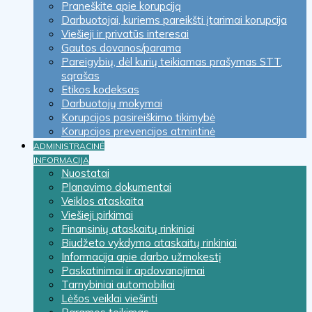
Praneškite apie korupciją
Darbuotojai, kuriems pareikšti įtarimai korupcija
Viešieji ir privatūs interesai
Gautos dovanos/parama
Pareigybių, dėl kurių teikiamas prašymas STT,
sąrašas
Etikos kodeksas
Darbuotojų mokymai
Korupcijos pasireiškimo tikimybė
Korupcijos prevencijos atmintinė
ADMINISTRACINĖ
INFORMACIJA
Nuostatai
Planavimo dokumentai
Veiklos ataskaita
Viešieji pirkimai
Finansinių ataskaitų rinkiniai
Biudžeto vykdymo ataskaitų rinkiniai
Informacija apie darbo užmokestį
Paskatinimai ir apdovanojimai
Tarnybiniai automobiliai
Lėšos veiklai viešinti