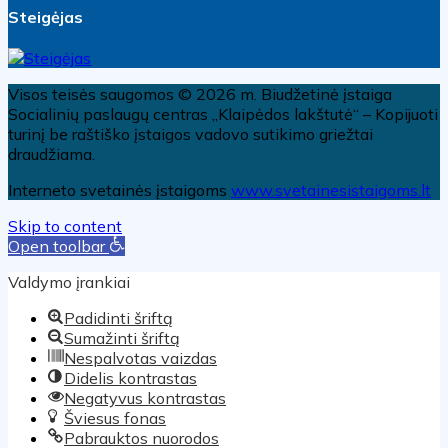
Steigėjas
Visos teisės saugomos © 2026 m. Biudžetinė įstaiga
Socialinių paslaugų centras „Klaipėdos lakštutė“ – Kopijuoti
turinį be raštiško įstaigos vadovo sutikimo griežtai
draudžiama.
Interneto svetainės įstaigoms
www.svetainesistaigoms.lt
Skip to content
Open toolbar
Valdymo įrankiai
Padidinti šriftą
Sumažinti šriftą
Nespalvotas vaizdas
Didelis kontrastas
Negatyvus kontrastas
Šviesus fonas
Pabrauktos nuorodos