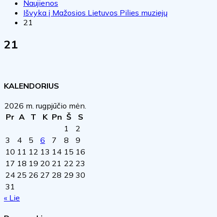
Naujienos
Išvyka į Mažosios Lietuvos Pilies muziejų
21
21
KALENDORIUS
2026 m. rugpjūčio mėn.
Pr
A
T
K
Pn
Š
S
1
2
3
4
5
6
7
8
9
10
11
12
13
14
15
16
17
18
19
20
21
22
23
24
25
26
27
28
29
30
31
« Lie