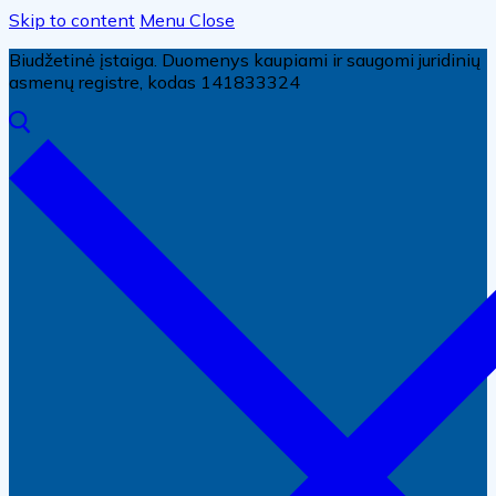
Skip to content
Menu
Close
Biudžetinė įstaiga. Duomenys kaupiami ir saugomi juridinių
asmenų registre, kodas 141833324