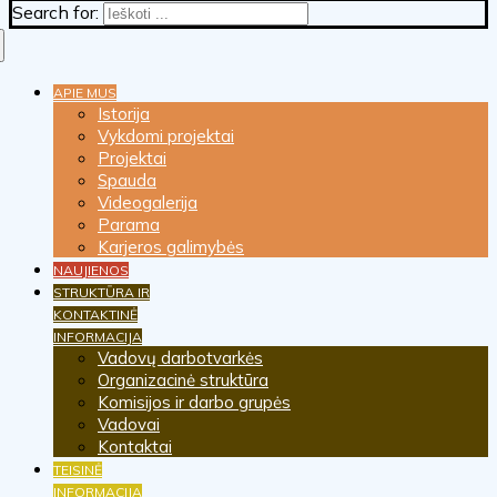
Search for:
APIE MUS
Istorija
Vykdomi projektai
Projektai
Spauda
Videogalerija
Parama
Karjeros galimybės
NAUJIENOS
STRUKTŪRA IR
KONTAKTINĖ
INFORMACIJA
Vadovų darbotvarkės
Organizacinė struktūra
Komisijos ir darbo grupės
Vadovai
Kontaktai
TEISINĖ
INFORMACIJA