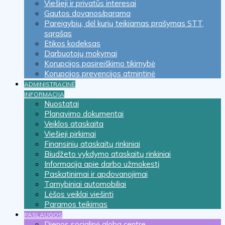
Viešieji ir privatūs interesai
Gautos dovanos/parama
Pareigybių, dėl kurių teikiamas prašymas STT,
sąrašas
Etikos kodeksas
Darbuotojų mokymai
Korupcijos pasireiškimo tikimybė
Korupcijos prevencijos atmintinė
ADMINISTRACINĖ
INFORMACIJA
Nuostatai
Planavimo dokumentai
Veiklos ataskaita
Viešieji pirkimai
Finansinių ataskaitų rinkiniai
Biudžeto vykdymo ataskaitų rinkiniai
Informacija apie darbo užmokestį
Paskatinimai ir apdovanojimai
Tarnybiniai automobiliai
Lėšos veiklai viešinti
Paramos teikimas
PASLAUGOS
Dienos socialinė globa centre