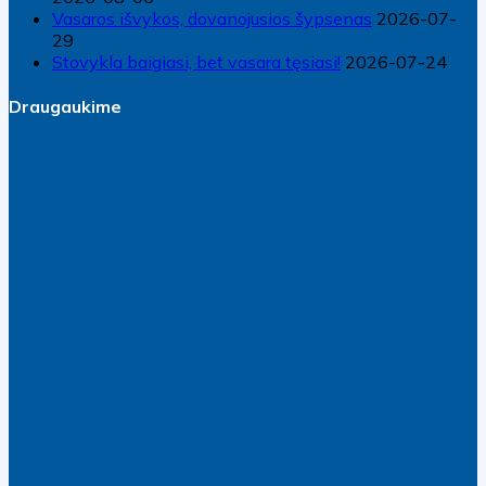
Vasaros išvykos, dovanojusios šypsenas
2026-07-
29
Stovykla baigiasi, bet vasara tęsiasi!
2026-07-24
Draugaukime