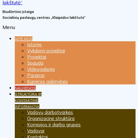
Biudžetinė įstaiga
Socialinių paslaugų centras „Klaipėdos lakštutė“
Menu
APIE MUS
Istorija
Vykdomi projektai
Projektai
Spauda
Videogalerija
Parama
Karjeros galimybės
NAUJIENOS
STRUKTŪRA IR
KONTAKTINĖ
INFORMACIJA
Vadovų darbotvarkės
Organizacinė struktūra
Komisijos ir darbo grupės
Vadovai
Kontaktai