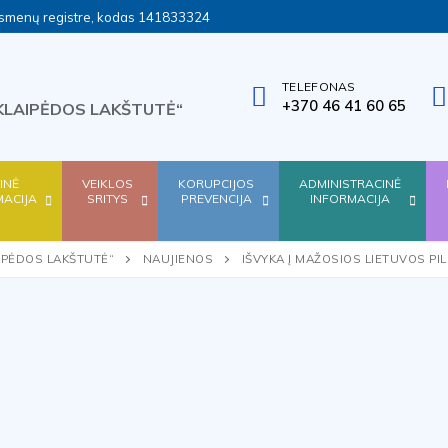
ų asmenų registre, kodas 141833324
TELEFONAS
+370 46 41 60 65
KLAIPĖDOS LAKŠTUTĖ“
SINĖ
VEIKLOS
KORUPCIJOS
ADMINISTRACINĖ
MACIJA
SRITYS
PREVENCIJA
INFORMACIJA
IPĖDOS LAKŠTUTĖ“
NAUJIENOS
IŠVYKA Į MAŽOSIOS LIETUVOS PIL