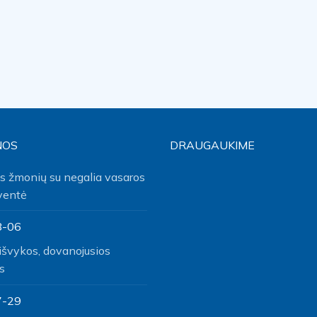
NOS
DRAUGAUKIME
s žmonių su negalia vasaros
ventė
8-06
išvykos, dovanojusios
s
7-29