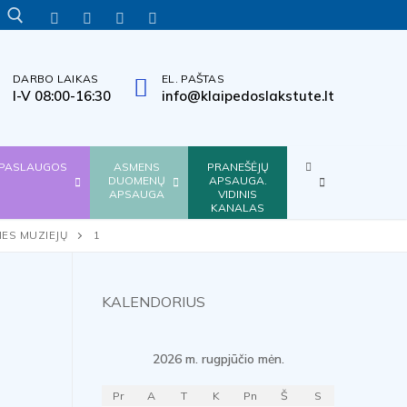
INFORMACIJA
TITULINIS
VERSIJA
TINKLALAPIO
INFORMACIJA
LENGVAI
NEĮGALIESIEMS
STRUKTŪRA
GESTŲ
SUPRANTAMA
KALBA
KALBA
DARBO LAIKAS
EL. PAŠTAS
Search for:
I-V 08:00-16:30
info@klaipedoslakstute.lt
KITA
PASLAUGOS
ASMENS
PRANEŠĖJŲ
DUOMENŲ
APSAUGA.
APSAUGA
VIDINIS
KANALAS
IES MUZIEJŲ
1
KALENDORIUS
2026 m. rugpjūčio mėn.
Pr
A
T
K
Pn
Š
S