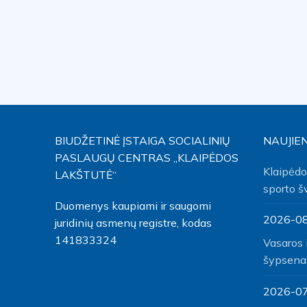
BIUDŽETINĖ ĮSTAIGA SOCIALINIŲ
NAUJIE
PASLAUGŲ CENTRAS „KLAIPĖDOS
Klaipėdo
LAKŠTUTĖ“
sporto š
Duomenys kaupiami ir saugomi
2026-0
juridinių asmenų registre, kodas
141833324
Vasaros 
šypsena
2026-0