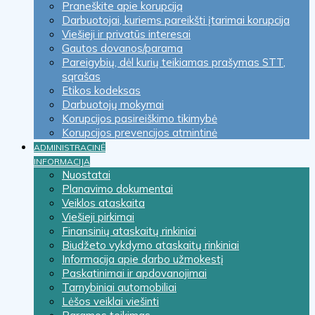
Praneškite apie korupciją
Darbuotojai, kuriems pareikšti įtarimai korupcija
Viešieji ir privatūs interesai
Gautos dovanos/parama
Pareigybių, dėl kurių teikiamas prašymas STT,
sąrašas
Etikos kodeksas
Darbuotojų mokymai
Korupcijos pasireiškimo tikimybė
Korupcijos prevencijos atmintinė
ADMINISTRACINĖ
INFORMACIJA
Nuostatai
Planavimo dokumentai
Veiklos ataskaita
Viešieji pirkimai
Finansinių ataskaitų rinkiniai
Biudžeto vykdymo ataskaitų rinkiniai
Informacija apie darbo užmokestį
Paskatinimai ir apdovanojimai
Tarnybiniai automobiliai
Lėšos veiklai viešinti