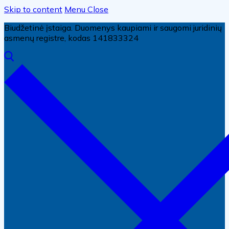
Skip to content
Menu
Close
Biudžetinė įstaiga. Duomenys kaupiami ir saugomi juridinių
asmenų registre, kodas 141833324