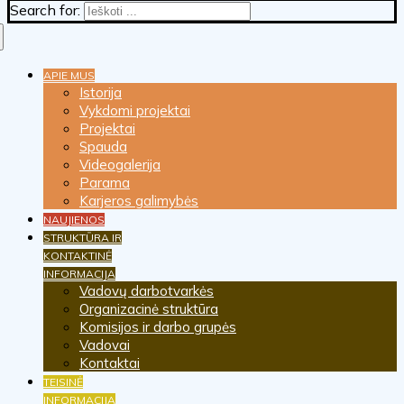
Search for:
APIE MUS
Istorija
Vykdomi projektai
Projektai
Spauda
Videogalerija
Parama
Karjeros galimybės
NAUJIENOS
STRUKTŪRA IR
KONTAKTINĖ
INFORMACIJA
Vadovų darbotvarkės
Organizacinė struktūra
Komisijos ir darbo grupės
Vadovai
Kontaktai
TEISINĖ
INFORMACIJA