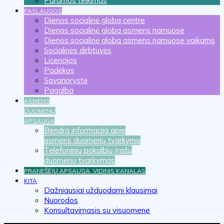
Paramos teikimas
PASLAUGOS
Dienos socialinė globa centre
Dienos socialinė globa asmens namuose
Dienos socialinė globa asmens namuose vaikams
Socialinės dirbtuvės
Licencijos
Padėkos
Savanorystė
Pagalba
ASMENS
DUOMENŲ
APSAUGA
Bendra informacija apie
asmens duomenų tvarkymą
Telefoninių pokalbių įrašų
duomenų tvarkymas
PRANEŠĖJŲ APSAUGA. VIDINIS KANALAS
KITA
Dažniausiai užduodami klausimai
Nuorodos
Konsultavimasis su visuomene