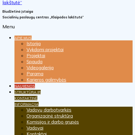
Biudžetinė įstaiga
Socialinių paslaugų centras „Klaipėdos lakštutė“
Menu
APIE MUS
Istorija
Vykdomi projektai
Projektai
Spauda
Videogalerija
Parama
Karjeros galimybės
NAUJIENOS
STRUKTŪRA IR
KONTAKTINĖ
INFORMACIJA
Vadovų darbotvarkės
Organizacinė struktūra
Komisijos ir darbo grupės
Vadovai
Kontaktai