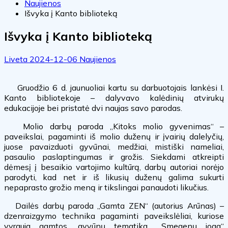
Naujienos
Išvyka į Kanto biblioteką
Išvyka į Kanto biblioteką
Liveta
2024-12-06
Naujienos
Gruodžio 6 d. jaunuoliai kartu su darbuotojais lankėsi I.
Kanto bibliotekoje – dalyvavo kalėdinių atvirukų
edukacijoje bei pristatė dvi naujas savo parodas.
Molio darbų paroda „Kitoks molio gyvenimas“ –
paveikslai, pagaminti iš molio duženų ir įvairių dalelyčių,
juose pavaizduoti gyvūnai, medžiai, mistiški nameliai,
pasaulio paslaptingumas ir grožis. Siekdami atkreipti
dėmesį į besaikio vartojimo kultūrą, darbų autoriai norėjo
parodyti, kad net ir iš likusių duženų galima sukurti
nepaprasto grožio meną ir tikslingai panaudoti likučius.
Dailės darbų paroda „Gamta ZEN“ (autorius Arūnas) –
dzenraizgymo technika pagaminti paveikslėliai, kuriose
vyrauja gamtos, gyvūnų tematika. „Smegenų joga“