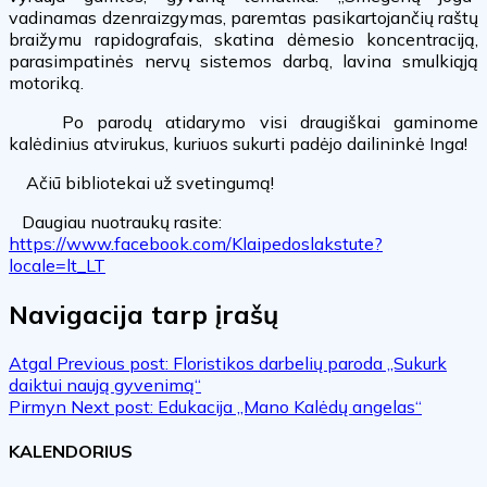
vadinamas dzenraizgymas, paremtas pasikartojančių raštų
braižymu rapidografais, skatina dėmesio koncentraciją,
parasimpatinės nervų sistemos darbą, lavina smulkiąją
motoriką.
Po parodų atidarymo visi draugiškai gaminome
kalėdinius atvirukus, kuriuos sukurti padėjo dailininkė Inga!
Ačiū bibliotekai už svetingumą!
Daugiau nuotraukų rasite:
https://www.facebook.com/Klaipedoslakstute?
locale=lt_LT
Navigacija tarp įrašų
Atgal
Previous post:
Floristikos darbelių paroda „Sukurk
daiktui naują gyvenimą“
Pirmyn
Next post:
Edukacija „Mano Kalėdų angelas“
KALENDORIUS