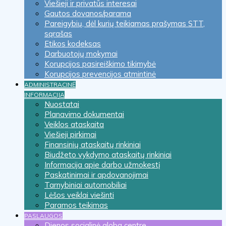
Viešieji ir privatūs interesai
Gautos dovanos/parama
Pareigybių, dėl kurių teikiamas prašymas STT,
sąrašas
Etikos kodeksas
Darbuotojų mokymai
Korupcijos pasireiškimo tikimybė
Korupcijos prevencijos atmintinė
ADMINISTRACINĖ
INFORMACIJA
Nuostatai
Planavimo dokumentai
Veiklos ataskaita
Viešieji pirkimai
Finansinių ataskaitų rinkiniai
Biudžeto vykdymo ataskaitų rinkiniai
Informacija apie darbo užmokestį
Paskatinimai ir apdovanojimai
Tarnybiniai automobiliai
Lėšos veiklai viešinti
Paramos teikimas
PASLAUGOS
Dienos socialinė globa centre