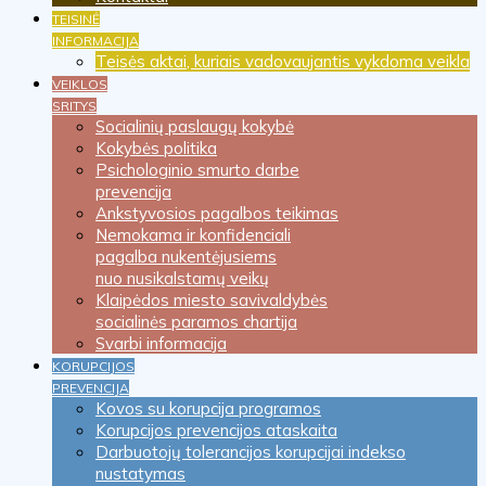
TEISINĖ
INFORMACIJA
Teisės aktai, kuriais vadovaujantis vykdoma veikla
VEIKLOS
SRITYS
Socialinių paslaugų kokybė
Kokybės politika
Psichologinio smurto darbe
prevencija
Ankstyvosios pagalbos teikimas
Nemokama ir konfidenciali
pagalba nukentėjusiems
nuo nusikalstamų veikų
Klaipėdos miesto savivaldybės
socialinės paramos chartija
Svarbi informacija
KORUPCIJOS
PREVENCIJA
Kovos su korupcija programos
Korupcijos prevencijos ataskaita
Darbuotojų tolerancijos korupcijai indekso
nustatymas