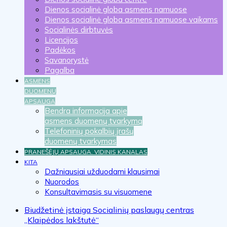
Dienos socialinė globa asmens namuose
Dienos socialinė globa asmens namuose vaikams
Socialinės dirbtuvės
Licencijos
Padėkos
Savanorystė
Pagalba
ASMENS
DUOMENŲ
APSAUGA
Bendra informacija apie
asmens duomenų tvarkymą
Telefoninių pokalbių įrašų
duomenų tvarkymas
PRANEŠĖJŲ APSAUGA. VIDINIS KANALAS
KITA
Dažniausiai užduodami klausimai
Nuorodos
Konsultavimasis su visuomene
Biudžetinė įstaiga Socialinių paslaugų centras
„Klaipėdos lakštutė“