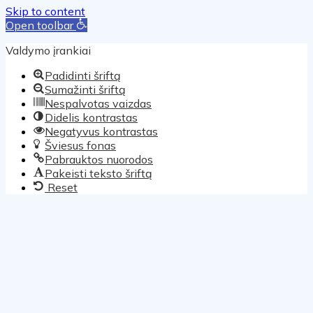
Skip to content
Open toolbar
Valdymo įrankiai
Padidinti šriftą
Sumažinti šriftą
Nespalvotas vaizdas
Didelis kontrastas
Negatyvus kontrastas
Šviesus fonas
Pabrauktos nuorodos
Pakeisti teksto šriftą
Reset