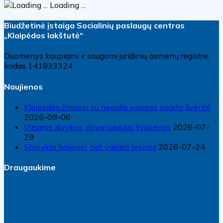
Loading ...
Biudžetinė įstaiga Socialinių paslaugų centras
„Klaipėdos lakštutė“
Duomenys kaupiami ir saugomi juridinių asmenų registre,
kodas 141833324
Naujienos
Klaipėdos žmonių su negalia vasaros sporto šventė
2026-08-06
Vasaros išvykos, dovanojusios šypsenas
2026-07-
29
Stovykla baigiasi, bet vasara tęsiasi!
2026-07-24
Draugaukime