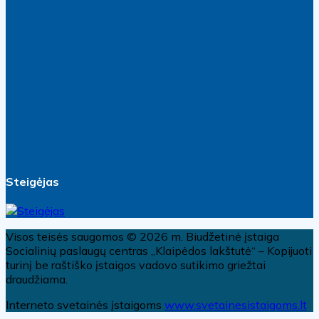
Steigėjas
Visos teisės saugomos © 2026 m. Biudžetinė įstaiga
Socialinių paslaugų centras „Klaipėdos lakštutė“ – Kopijuoti
turinį be raštiško įstaigos vadovo sutikimo griežtai
draudžiama.
Interneto svetainės įstaigoms
www.svetainesistaigoms.lt