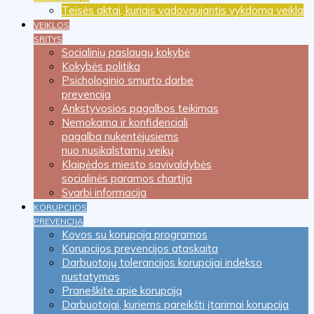
Teisės aktai, kuriais vadovaujantis vykdoma veikla
VEIKLOS
SRITYS
Socialinių paslaugų kokybė
Kokybės politika
Psichologinio smurto darbe
prevencija
Ankstyvosios pagalbos teikimas
Nemokama ir konfidenciali
pagalba nukentėjusiems
nuo nusikalstamų veikų
Klaipėdos miesto savivaldybės
socialinės paramos chartija
Svarbi informacija
KORUPCIJOS
PREVENCIJA
Kovos su korupcija programos
Korupcijos prevencijos ataskaita
Darbuotojų tolerancijos korupcijai indekso
nustatymas
Praneškite apie korupciją
Darbuotojai, kuriems pareikšti įtarimai korupcija