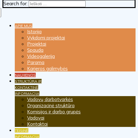
Search for:
APIE MUS
Istorija
Vykdomi projektai
Projektai
Spauda
Videogalerija
Parama
Karjeros galimybės
NAUJIENOS
STRUKTŪRA IR
KONTAKTINĖ
INFORMACIJA
Vadovų darbotvarkės
Organizacinė struktūra
Komisijos ir darbo grupės
Vadovai
Kontaktai
TEISINĖ
INFORMACIJA