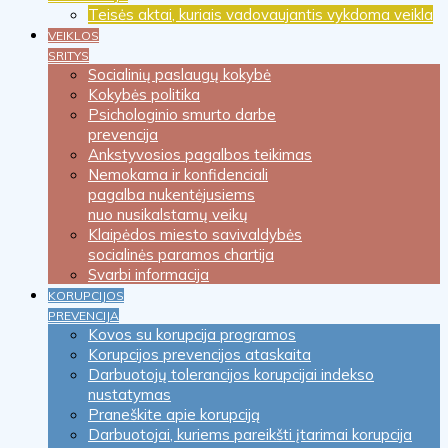
Teisės aktai, kuriais vadovaujantis vykdoma veikla
VEIKLOS
SRITYS
Socialinių paslaugų kokybė
Kokybės politika
Psichologinio smurto darbe
prevencija
Ankstyvosios pagalbos teikimas
Nemokama ir konfidenciali
pagalba nukentėjusiems
nuo nusikalstamų veikų
Klaipėdos miesto savivaldybės
socialinės paramos chartija
Svarbi informacija
KORUPCIJOS
PREVENCIJA
Kovos su korupcija programos
Korupcijos prevencijos ataskaita
Darbuotojų tolerancijos korupcijai indekso
nustatymas
Praneškite apie korupciją
Darbuotojai, kuriems pareikšti įtarimai korupcija