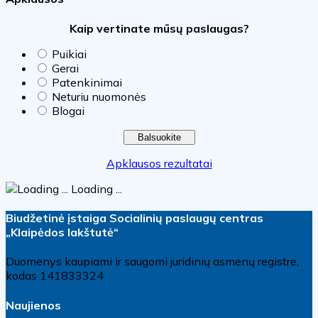
Kaip vertinate mūsų paslaugas?
Puikiai
Gerai
Patenkinimai
Neturiu nuomonės
Blogai
Apklausos rezultatai
Loading ...
Biudžetinė įstaiga Socialinių paslaugų centras
„Klaipėdos lakštutė“
Duomenys kaupiami ir saugomi juridinių asmenų registre,
kodas 141833324
Naujienos