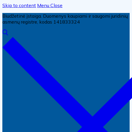
Skip to content
Menu
Close
Biudžetinė įstaiga. Duomenys kaupiami ir saugomi juridinių
asmenų registre, kodas 141833324