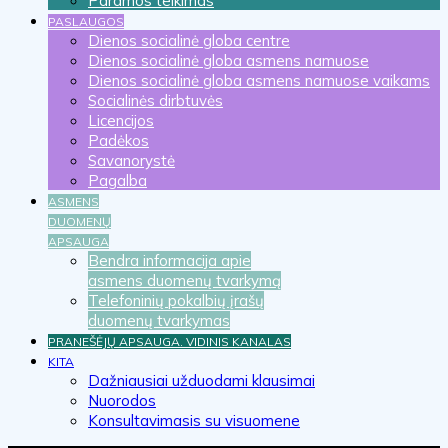
Paramos teikimas
PASLAUGOS
Dienos socialinė globa centre
Dienos socialinė globa asmens namuose
Dienos socialinė globa asmens namuose vaikams
Socialinės dirbtuvės
Licencijos
Padėkos
Savanorystė
Pagalba
ASMENS
DUOMENŲ
APSAUGA
Bendra informacija apie
asmens duomenų tvarkymą
Telefoninių pokalbių įrašų
duomenų tvarkymas
PRANEŠĖJŲ APSAUGA. VIDINIS KANALAS
KITA
Dažniausiai užduodami klausimai
Nuorodos
Konsultavimasis su visuomene