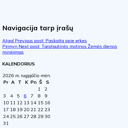
Navigacija tarp įrašų
Atgal
Previous post:
Paskaita apie erkes
Pirmyn
Next post:
Tarptautinės motinos Žemės dienos
minėjimas
KALENDORIUS
2026 m. rugpjūčio mėn.
Pr
A
T
K
Pn
Š
S
1
2
3
4
5
6
7
8
9
10
11
12
13
14
15
16
17
18
19
20
21
22
23
24
25
26
27
28
29
30
31