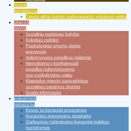
TEISINĖ
INFORMACIJA
Teisės aktai, kuriais vadovaujantis vykdoma veikla
VEIKLOS
SRITYS
Socialinių paslaugų kokybė
Kokybės politika
Psichologinio smurto darbe
prevencija
Ankstyvosios pagalbos teikimas
Nemokama ir konfidenciali
pagalba nukentėjusiems
nuo nusikalstamų veikų
Klaipėdos miesto savivaldybės
socialinės paramos chartija
Svarbi informacija
KORUPCIJOS
PREVENCIJA
Kovos su korupcija programos
Korupcijos prevencijos ataskaita
Darbuotojų tolerancijos korupcijai indekso
nustatymas