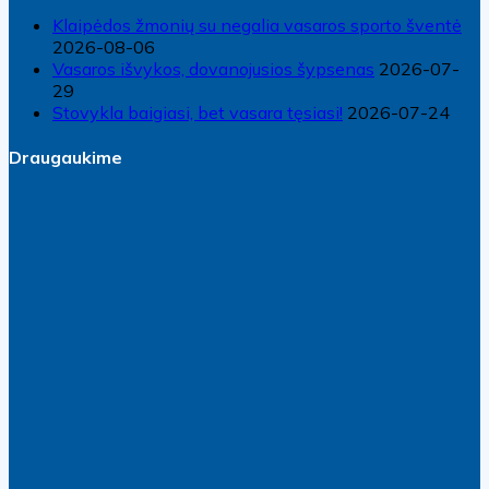
Klaipėdos žmonių su negalia vasaros sporto šventė
2026-08-06
Vasaros išvykos, dovanojusios šypsenas
2026-07-
29
Stovykla baigiasi, bet vasara tęsiasi!
2026-07-24
Draugaukime