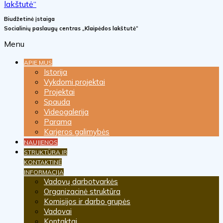
Biudžetinė įstaiga
Socialinių paslaugų centras „Klaipėdos lakštutė“
Menu
APIE MUS
Istorija
Vykdomi projektai
Projektai
Spauda
Videogalerija
Parama
Karjeros galimybės
NAUJIENOS
STRUKTŪRA IR
KONTAKTINĖ
INFORMACIJA
Vadovų darbotvarkės
Organizacinė struktūra
Komisijos ir darbo grupės
Vadovai
Kontaktai