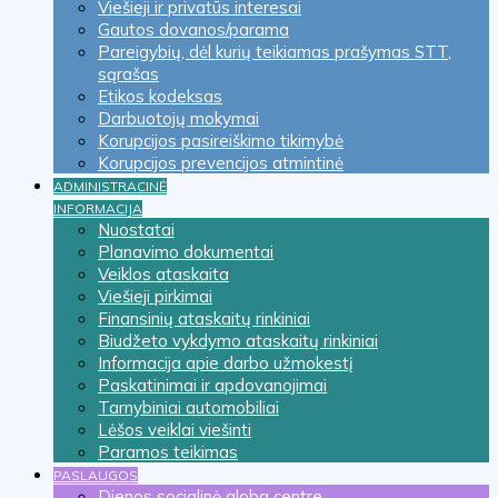
Viešieji ir privatūs interesai
Gautos dovanos/parama
Pareigybių, dėl kurių teikiamas prašymas STT,
sąrašas
Etikos kodeksas
Darbuotojų mokymai
Korupcijos pasireiškimo tikimybė
Korupcijos prevencijos atmintinė
ADMINISTRACINĖ
INFORMACIJA
Nuostatai
Planavimo dokumentai
Veiklos ataskaita
Viešieji pirkimai
Finansinių ataskaitų rinkiniai
Biudžeto vykdymo ataskaitų rinkiniai
Informacija apie darbo užmokestį
Paskatinimai ir apdovanojimai
Tarnybiniai automobiliai
Lėšos veiklai viešinti
Paramos teikimas
PASLAUGOS
Dienos socialinė globa centre