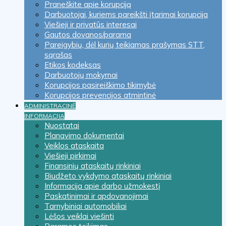
Praneškite apie korupciją
Darbuotojai, kuriems pareikšti įtarimai korupcija
Viešieji ir privatūs interesai
Gautos dovanos/parama
Pareigybių, dėl kurių teikiamas prašymas STT,
sąrašas
Etikos kodeksas
Darbuotojų mokymai
Korupcijos pasireiškimo tikimybė
Korupcijos prevencijos atmintinė
ADMINISTRACINĖ
INFORMACIJA
Nuostatai
Planavimo dokumentai
Veiklos ataskaita
Viešieji pirkimai
Finansinių ataskaitų rinkiniai
Biudžeto vykdymo ataskaitų rinkiniai
Informacija apie darbo užmokestį
Paskatinimai ir apdovanojimai
Tarnybiniai automobiliai
Lėšos veiklai viešinti