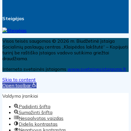
Steigėjas
Visos teisės saugomos © 2026 m. Biudžetinė įstaiga
Socialinių paslaugų centras „Klaipėdos lakštutė“ – Kopijuoti
turinį be raštiško įstaigos vadovo sutikimo griežtai
draudžiama.
Interneto svetainės įstaigoms
www.svetainesistaigoms.lt
Skip to content
Open toolbar
Valdymo įrankiai
Padidinti šriftą
Sumažinti šriftą
Nespalvotas vaizdas
Didelis kontrastas
Negatyvus kontrastas