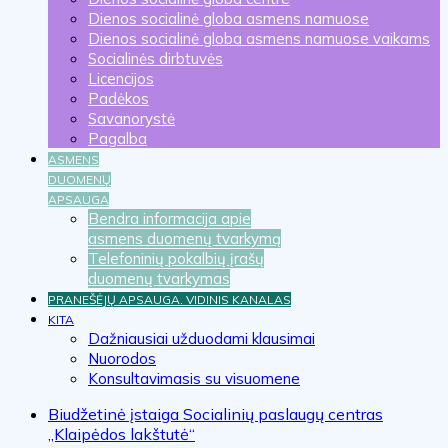
Dienos socialinė globa asmens namuose
Dienos socialinė globa asmens namuose vaikams
Socialinės dirbtuvės
Licencijos
Padėkos
Savanorystė
Pagalba
ASMENS
DUOMENŲ
APSAUGA
Bendra informacija apie
asmens duomenų tvarkymą
Telefoninių pokalbių įrašų
duomenų tvarkymas
PRANEŠĖJŲ APSAUGA. VIDINIS KANALAS
KITA
Dažniausiai užduodami klausimai
Nuorodos
Konsultavimasis su visuomene
Biudžetinė įstaiga Socialinių paslaugų centras
„Klaipėdos lakštutė“