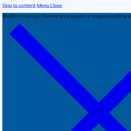
Skip to content
Menu
Close
Biudžetinė įstaiga. Duomenys kaupiami ir saugomi juridini