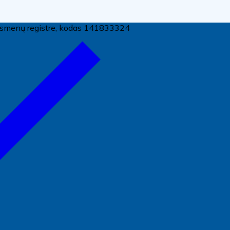
ų asmenų registre, kodas 141833324