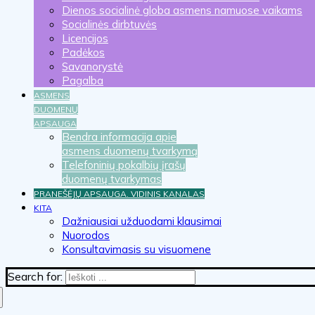
Dienos socialinė globa asmens namuose vaikams
Socialinės dirbtuvės
Licencijos
Padėkos
Savanorystė
Pagalba
ASMENS
DUOMENŲ
APSAUGA
Bendra informacija apie
asmens duomenų tvarkymą
Telefoninių pokalbių įrašų
duomenų tvarkymas
PRANEŠĖJŲ APSAUGA. VIDINIS KANALAS
KITA
Dažniausiai užduodami klausimai
Nuorodos
Konsultavimasis su visuomene
Search for: