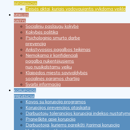
INFORMACIJA
Teisės aktai, kuriais vadovaujantis vykdoma veikla
VEIKLOS
SRITYS
Socialinių paslaugų kokybė
Kokybės politika
Psichologinio smurto darbe
prevencija
Ankstyvosios pagalbos teikimas
Nemokama ir konfidenciali
pagalba nukentėjusiems
nuo nusikalstamų veikų
Klaipėdos miesto savivaldybės
socialinės paramos chartija
Svarbi informacija
KORUPCIJOS
PREVENCIJA
Kovos su korupcija programos
Korupcijos prevencijos ataskaita
Darbuotojų tolerancijos korupcijai indekso nustatym
Praneškite apie korupciją
Darbuotojai, kuriems pareikšti įtarimai korupcija