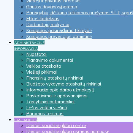
Viešieji ir privatūs interesai
Gautos dovanos/parama
Pareigybių, dėl kurių teikiamas prašymas STT, sąra
Etikos kodeksas
Darbuotojų mokymai
Korupcijos pasireiškimo tikimybė
Korupcijos prevencijos atmintinė
ADMINISTRACINĖ
INFORMACIJA
Nuostatai
Planavimo dokumentai
Veiklos ataskaita
Viešieji pirkimai
Finansinių ataskaitų rinkiniai
Biudžeto vykdymo ataskaitų rinkiniai
Informacija apie darbo užmokestį
Paskatinimai ir apdovanojimai
Tarnybiniai automobiliai
Lėšos veiklai viešinti
Paramos teikimas
PASLAUGOS
Dienos socialinė globa centre
Dienos socialinė globa asmens namuose