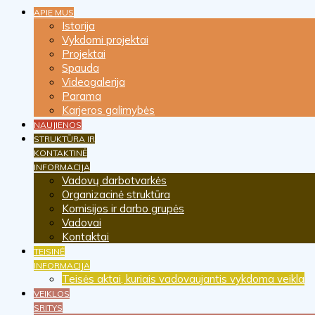
APIE MUS
Istorija
Vykdomi projektai
Projektai
Spauda
Videogalerija
Parama
Karjeros galimybės
NAUJIENOS
STRUKTŪRA IR
KONTAKTINĖ
INFORMACIJA
Vadovų darbotvarkės
Organizacinė struktūra
Komisijos ir darbo grupės
Vadovai
Kontaktai
TEISINĖ
INFORMACIJA
Teisės aktai, kuriais vadovaujantis vykdoma veikla
VEIKLOS
SRITYS