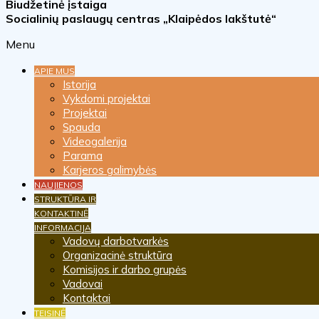
Biudžetinė įstaiga
Socialinių paslaugų centras „Klaipėdos lakštutė“
Menu
APIE MUS
Istorija
Vykdomi projektai
Projektai
Spauda
Videogalerija
Parama
Karjeros galimybės
NAUJIENOS
STRUKTŪRA IR
KONTAKTINĖ
INFORMACIJA
Vadovų darbotvarkės
Organizacinė struktūra
Komisijos ir darbo grupės
Vadovai
Kontaktai
TEISINĖ