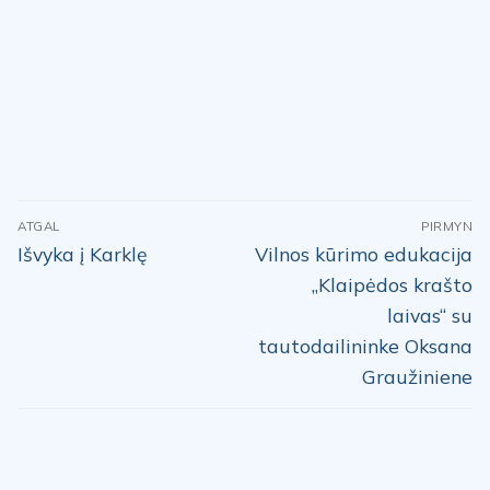
Navigacija
ATGAL
PIRMYN
tarp
Previous
Next
Išvyka į Karklę
Vilnos kūrimo edukacija
post:
post:
įrašų
„Klaipėdos krašto
laivas“ su
tautodailininke Oksana
Graužiniene