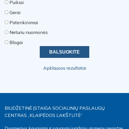
Puikiai
Gerai
Patenkinimai
Neturiu nuomonės
Blogai
Apklausos rezultatai
BIUDŽETINĖ ĮSTAIGA SOCIALINIŲ PASLAUGŲ
CENTRAS „KLAIPĖDOS LAKŠTUTĖ“
Duomenys kaupiami ir saugomi juridinių asmenų registre,