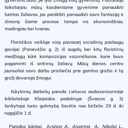
laikotarpiu mūsų kasdieniame gyvenime panaudoti
turėtas žaliavas, jas perdirbti, panaudoti savo fantaziją ir
išmonę šiame procese tampa vis ekonomiškiau,
madingiau bei tvariau.
Floristikos veikloje visą pavasarį socialinių paslaugų
gavėjai (Panevėžio g. 2) iš augalų bei kitų floristinių
medžiagų kūrė kompozicijas vazonėliuose, kurie buvo
pagaminti iš antrinių žaliavų. Mūsų dienos centro
jaunuoliai savo darbu prisiliečia prie gamtos grožio ir tą
grožį dovanoja žmogui.
Kūrybinių darbelių paroda Lietuvos audiosensorinėje
bibliotekoje Klaipėdos padalinyje (Šviesos g. 3)
lankytojai turės galimybę žavėtis nuo birželio 29 d. iki
rugpjūčio 1 d..
Parodos kūrėjai: A
rūnas A., Aivarina A., Nikolaj L.,