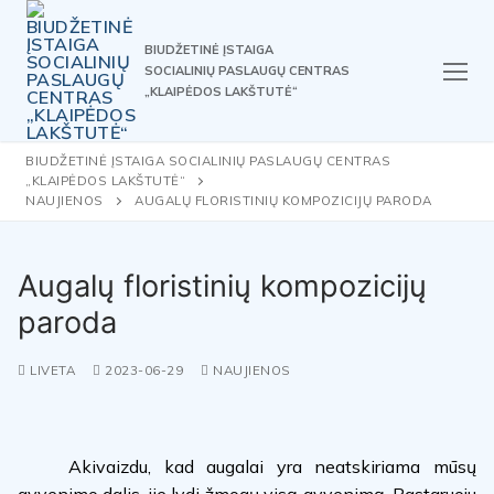
Skip
to
BIUDŽETINĖ ĮSTAIGA
content
SOCIALINIŲ PASLAUGŲ CENTRAS
„KLAIPĖDOS LAKŠTUTĖ“
BIUDŽETINĖ ĮSTAIGA SOCIALINIŲ PASLAUGŲ CENTRAS
„KLAIPĖDOS LAKŠTUTĖ“
NAUJIENOS
AUGALŲ FLORISTINIŲ KOMPOZICIJŲ PARODA
Augalų floristinių kompozicijų
paroda
LIVETA
2023-06-29
NAUJIENOS
Akivaizdu, kad augalai yra neatskiriama mūsų
gyvenimo dalis, jie lydi žmogų visą gyvenimą. Pastaruoju