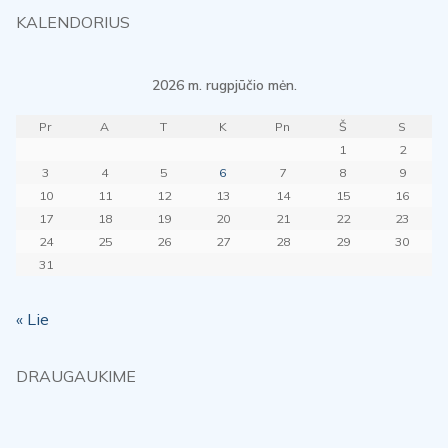
KALENDORIUS
2026 m. rugpjūčio mėn.
Pr
A
T
K
Pn
Š
S
1
2
3
4
5
6
7
8
9
10
11
12
13
14
15
16
17
18
19
20
21
22
23
24
25
26
27
28
29
30
31
« Lie
DRAUGAUKIME