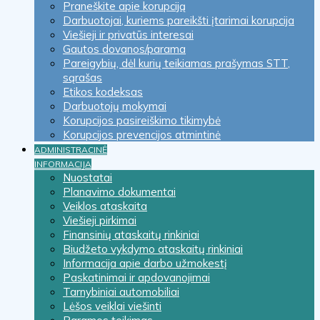
Praneškite apie korupciją
Darbuotojai, kuriems pareikšti įtarimai korupcija
Viešieji ir privatūs interesai
Gautos dovanos/parama
Pareigybių, dėl kurių teikiamas prašymas STT,
sąrašas
Etikos kodeksas
Darbuotojų mokymai
Korupcijos pasireiškimo tikimybė
Korupcijos prevencijos atmintinė
ADMINISTRACINĖ
INFORMACIJA
Nuostatai
Planavimo dokumentai
Veiklos ataskaita
Viešieji pirkimai
Finansinių ataskaitų rinkiniai
Biudžeto vykdymo ataskaitų rinkiniai
Informacija apie darbo užmokestį
Paskatinimai ir apdovanojimai
Tarnybiniai automobiliai
Lėšos veiklai viešinti