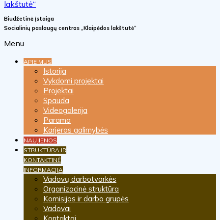
Biudžetinė įstaiga
Socialinių paslaugų centras „Klaipėdos lakštutė“
Menu
APIE MUS
Istorija
Vykdomi projektai
Projektai
Spauda
Videogalerija
Parama
Karjeros galimybės
NAUJIENOS
STRUKTŪRA IR
KONTAKTINĖ
INFORMACIJA
Vadovų darbotvarkės
Organizacinė struktūra
Komisijos ir darbo grupės
Vadovai
Kontaktai