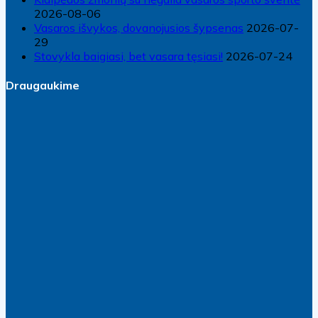
2026-08-06
Vasaros išvykos, dovanojusios šypsenas
2026-07-
29
Stovykla baigiasi, bet vasara tęsiasi!
2026-07-24
Draugaukime