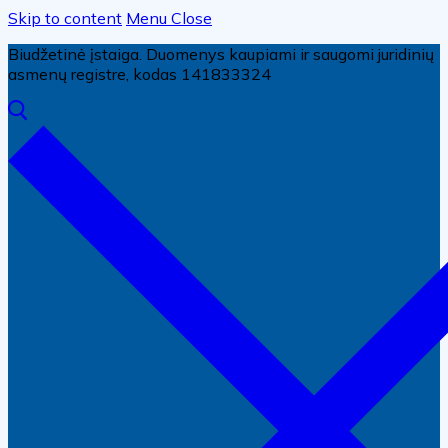
Skip to content
Menu
Close
Biudžetinė įstaiga. Duomenys kaupiami ir saugomi juridinių
asmenų registre, kodas 141833324