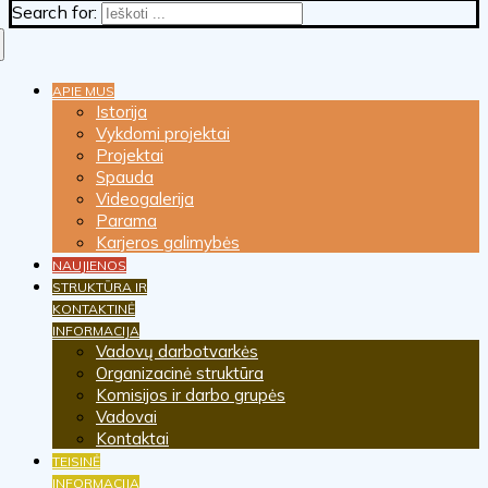
Search for:
APIE MUS
Istorija
Vykdomi projektai
Projektai
Spauda
Videogalerija
Parama
Karjeros galimybės
NAUJIENOS
STRUKTŪRA IR
KONTAKTINĖ
INFORMACIJA
Vadovų darbotvarkės
Organizacinė struktūra
Komisijos ir darbo grupės
Vadovai
Kontaktai
TEISINĖ
INFORMACIJA