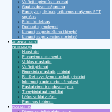
Viešieji ir privatūs interesai
Gautos dovanos/parama
Pareigybių, dėl kurių teikiamas prašymas STT,
sąrašas
Etikos kodeksas
Darbuotojų mokymai
Korupcijos pasireiškimo tikimybė
Korupcijos prevencijos atmintinė
ADMINISTRACINĖ
INFORMACIJA
Nuostatai
Planavimo dokumentai
Veiklos ataskaita
Viešieji pirkimai
Finansinių ataskaitų rinkiniai
Biudžeto vykdymo ataskaitų rinkiniai
Informacija apie darbo užmokestį
Paskatinimai ir apdovanojimai
Tarnybiniai automobiliai
Lėšos veiklai viešinti
Paramos teikimas
PASLAUGOS
Dienos socialinė globa centre