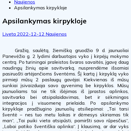
Naujienos
Apsilankymas kirpykloje
Apsilankymas kirpykloje
Liveta
2022-12-12
Naujienos
Gražią, saulėtą, žiemišką gruodžio 9 d. jaunuoliai
Panevėžio g. 2 lydimi darbuotojos vyko į kirpėjų mokymo
centrą. Po turiningai praleistos švaros savaitės, įgavę daug
naudingų žinių apie savitvarką, nusprendėme išsamiai
pasiruošti artėjančioms šventėms. Šį kartą į kirpyklą vyko
pirmieji mūsų 2 paslaugų gavėjai. Kiekvienas iš mūsų
sunkiai įsivaizduoja savo gyvenimą be kirpyklos. Mūsų
jaunuoliams tai ne tik išėjimas iš įprastos aplinkos,
savitvarka bei atsipalaidavimas, bet ir sėkmingos
integracijos į visuomenę prielaida. Po apsilankymo
kirpykloje pradžiugino jaunuolių atsiliepimai: „Tai tarsi
šventė – nes tuo metu laikas ir dėmesys skiriamas tik
man“, „Tai puiki vieta atsipūsti, pamiršti savo rūpesčius“,
„Labai patiko šventiška aplinka“. Į klausimą, ar dar vyks