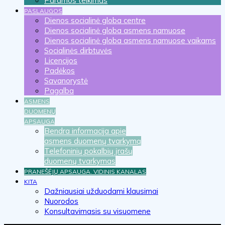
Paramos teikimas
PASLAUGOS
Dienos socialinė globa centre
Dienos socialinė globa asmens namuose
Dienos socialinė globa asmens namuose vaikams
Socialinės dirbtuvės
Licencijos
Padėkos
Savanorystė
Pagalba
ASMENS
DUOMENŲ
APSAUGA
Bendra informacija apie
asmens duomenų tvarkymą
Telefoninių pokalbių įrašų
duomenų tvarkymas
PRANEŠĖJŲ APSAUGA. VIDINIS KANALAS
KITA
Dažniausiai užduodami klausimai
Nuorodos
Konsultavimasis su visuomene