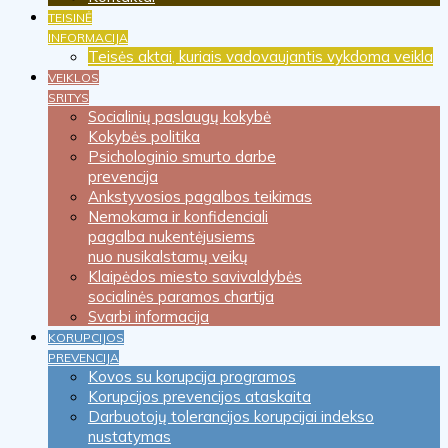
TEISINĖ
INFORMACIJA
Teisės aktai, kuriais vadovaujantis vykdoma veikla
VEIKLOS
SRITYS
Socialinių paslaugų kokybė
Kokybės politika
Psichologinio smurto darbe
prevencija
Ankstyvosios pagalbos teikimas
Nemokama ir konfidenciali
pagalba nukentėjusiems
nuo nusikalstamų veikų
Klaipėdos miesto savivaldybės
socialinės paramos chartija
Svarbi informacija
KORUPCIJOS
PREVENCIJA
Kovos su korupcija programos
Korupcijos prevencijos ataskaita
Darbuotojų tolerancijos korupcijai indekso
nustatymas