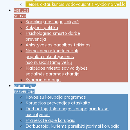
Teisės aktai, kuriais vadovaujantis vykdoma veikla
VEIKLOS
SRITYS
Socialinių paslaugų kokybė
Kokybės politika
Psichologinio smurto darbe
prevencija
Ankstyvosios pagalbos teikimas
Nemokama ir konfidenciali
pagalba nukentėjusiems
nuo nusikalstamų veikų
Klaipėdos miesto savivaldybės
socialinės paramos chartija
Svarbi informacija
KORUPCIJOS
PREVENCIJA
Kovos su korupcija programos
Korupcijos prevencijos ataskaita
Darbuotojų tolerancijos korupcijai indekso
nustatymas
Praneškite apie korupciją
Darbuotojai, kuriems pareikšti įtarimai korupcija