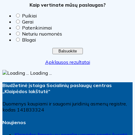
Kaip vertinate mūsų paslaugas?
Puikiai
Gerai
Patenkinimai
Neturiu nuomonės
Blogai
Apklausos rezultatai
Loading ...
Biudžetinė įstaiga Socialinių paslaugų centras
„Klaipėdos lakštutė“
Duomenys kaupiami ir saugomi juridinių asmenų registre,
kodas 141833324
Naujienos
Klaipėdos žmonių su negalia vasaros sporto šventė