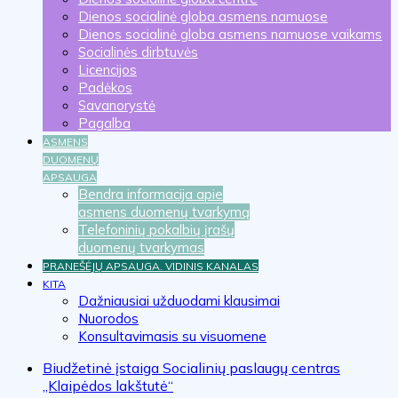
Dienos socialinė globa asmens namuose
Dienos socialinė globa asmens namuose vaikams
Socialinės dirbtuvės
Licencijos
Padėkos
Savanorystė
Pagalba
ASMENS
DUOMENŲ
APSAUGA
Bendra informacija apie
asmens duomenų tvarkymą
Telefoninių pokalbių įrašų
duomenų tvarkymas
PRANEŠĖJŲ APSAUGA. VIDINIS KANALAS
KITA
Dažniausiai užduodami klausimai
Nuorodos
Konsultavimasis su visuomene
Biudžetinė įstaiga Socialinių paslaugų centras
„Klaipėdos lakštutė“