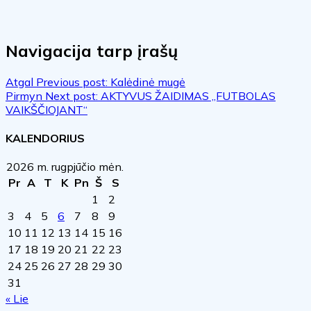
Navigacija tarp įrašų
Atgal
Previous post:
Kalėdinė mugė
Pirmyn
Next post:
AKTYVUS ŽAIDIMAS „FUTBOLAS
VAIKŠČIOJANT“
KALENDORIUS
2026 m. rugpjūčio mėn.
Pr
A
T
K
Pn
Š
S
1
2
3
4
5
6
7
8
9
10
11
12
13
14
15
16
17
18
19
20
21
22
23
24
25
26
27
28
29
30
31
« Lie