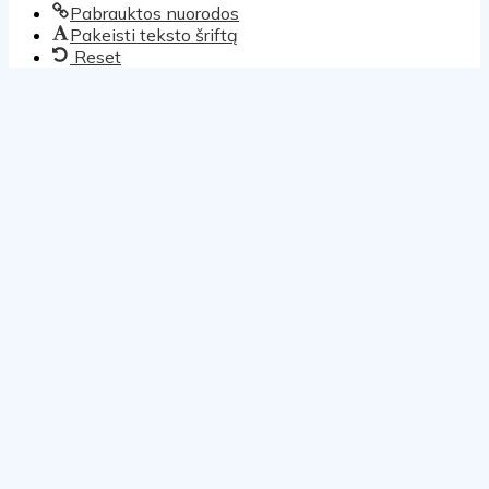
Pabrauktos nuorodos
Pakeisti teksto šriftą
Reset