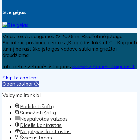
Steigėjas
Visos teisės saugomos © 2026 m. Biudžetinė įstaiga
Socialinių paslaugų centras „Klaipėdos lakštutė“ – Kopijuoti
turinį be raštiško įstaigos vadovo sutikimo griežtai
draudžiama.
Interneto svetainės įstaigoms
www.svetainesistaigoms.lt
Skip to content
Open toolbar
Valdymo įrankiai
Padidinti šriftą
Sumažinti šriftą
Nespalvotas vaizdas
Didelis kontrastas
Negatyvus kontrastas
Šviesus fonas