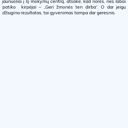
jaunuoliai į šį mokymų centrą, atsakė, kad norės, nes labai
patiko kirpėjai – „Geri žmonės ten dirba“. O dar jeigu
džiugina rezultatas, tai gyvenimas tampa dar geresnis.