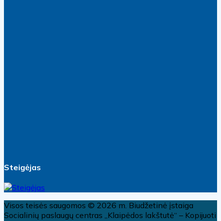
Steigėjas
Visos teisės saugomos © 2026 m. Biudžetinė įstaiga
Socialinių paslaugų centras „Klaipėdos lakštutė“ – Kopijuoti