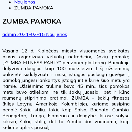
Naujienos
ZUMBA PAMOKA
ZUMBA PAMOKA
admin
2021-02-15
Naujienos
Vasario 12 d. Klaipėdos miesto visuomenės sveikatos
biuras organizavo virtualią netradicinę šokių pamoką
„ZUMBA FITNESS PARTY“ per Zoom platformą. Pamokoje
dalyvavo daugiau kaip 100 moksleivių. Į šį užsiėmimą
pakvietė sudalyvauti ir mūsų įstaigos paslaugų gavėjus. Į
pamoką jungėsi lankantys įstaigą ir tie kurie šiuo metu yra
namie. Užsiėmimo trukmė buvo 45 min., šios pamokos
metu buvo atliekami ne tik šokių judesiai, bet ir kūno
raumenų stiprinimo pratimai. ZUMBA – šokių fitnesas
(kilęs Lotynų Amerikoje, Kolumbijoje), kuriame susipina
begalė šokių stilių, tokių kaip Salsa, Bachata, Cumbia,
Reaggeton, Tango, Flamenco ir daugybe, kitose šalyse
kilusių, šokių stilių, dėl to Zumba dar vadinama, kaip
kelionė aplink pasaulį.