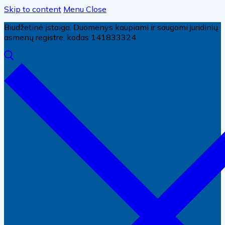
Skip to content
Menu
Close
Biudžetinė įstaiga. Duomenys kaupiami ir saugomi juridinių
asmenų registre, kodas 141833324