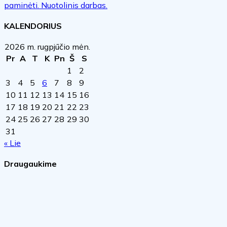
paminėti. Nuotolinis darbas.
KALENDORIUS
2026 m. rugpjūčio mėn.
Pr
A
T
K
Pn
Š
S
1
2
3
4
5
6
7
8
9
10
11
12
13
14
15
16
17
18
19
20
21
22
23
24
25
26
27
28
29
30
31
« Lie
Draugaukime