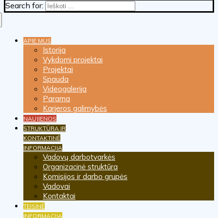
Search for:
APIE MUS
Istorija
Vykdomi projektai
Projektai
Spauda
Videogalerija
Parama
Karjeros galimybės
NAUJIENOS
STRUKTŪRA IR
KONTAKTINĖ
INFORMACIJA
Vadovų darbotvarkės
Organizacinė struktūra
Komisijos ir darbo grupės
Vadovai
Kontaktai
TEISINĖ
INFORMACIJA