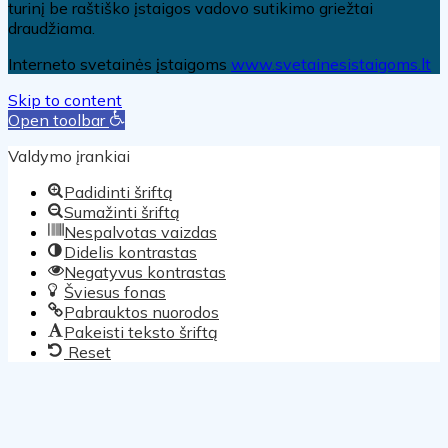
turinį be raštiško įstaigos vadovo sutikimo griežtai
draudžiama.
Interneto svetainės įstaigoms
www.svetainesistaigoms.lt
Skip to content
Open toolbar
Valdymo įrankiai
Padidinti šriftą
Sumažinti šriftą
Nespalvotas vaizdas
Didelis kontrastas
Negatyvus kontrastas
Šviesus fonas
Pabrauktos nuorodos
Pakeisti teksto šriftą
Reset