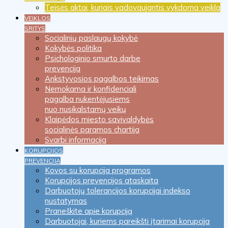
Teisės aktai, kuriais vadovaujantis vykdoma veikla
VEIKLOS
SRITYS
Socialinių paslaugų kokybė
Kokybės politika
Psichologinio smurto darbe
prevencija
Ankstyvosios pagalbos teikimas
Nemokama ir konfidenciali
pagalba nukentėjusiems
nuo nusikalstamų veikų
Klaipėdos miesto savivaldybės
socialinės paramos chartija
Svarbi informacija
KORUPCIJOS
PREVENCIJA
Kovos su korupcija programos
Korupcijos prevencijos ataskaita
Darbuotojų tolerancijos korupcijai indekso
nustatymas
Praneškite apie korupciją
Darbuotojai, kuriems pareikšti įtarimai korupcija