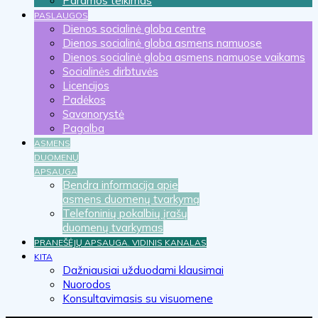
Paramos teikimas
PASLAUGOS
Dienos socialinė globa centre
Dienos socialinė globa asmens namuose
Dienos socialinė globa asmens namuose vaikams
Socialinės dirbtuvės
Licencijos
Padėkos
Savanorystė
Pagalba
ASMENS
DUOMENŲ
APSAUGA
Bendra informacija apie
asmens duomenų tvarkymą
Telefoninių pokalbių įrašų
duomenų tvarkymas
PRANEŠĖJŲ APSAUGA. VIDINIS KANALAS
KITA
Dažniausiai užduodami klausimai
Nuorodos
Konsultavimasis su visuomene