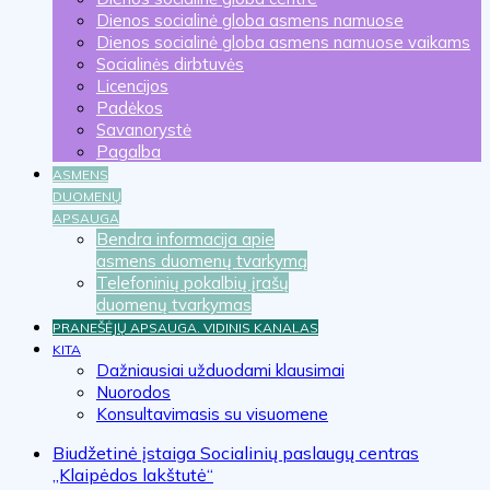
Dienos socialinė globa asmens namuose
Dienos socialinė globa asmens namuose vaikams
Socialinės dirbtuvės
Licencijos
Padėkos
Savanorystė
Pagalba
ASMENS
DUOMENŲ
APSAUGA
Bendra informacija apie
asmens duomenų tvarkymą
Telefoninių pokalbių įrašų
duomenų tvarkymas
PRANEŠĖJŲ APSAUGA. VIDINIS KANALAS
KITA
Dažniausiai užduodami klausimai
Nuorodos
Konsultavimasis su visuomene
Biudžetinė įstaiga Socialinių paslaugų centras
„Klaipėdos lakštutė“