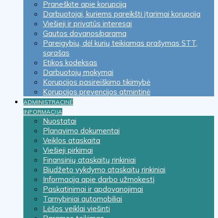
Praneškite apie korupciją
Darbuotojai, kuriems pareikšti įtarimai korupcija
Viešieji ir privatūs interesai
Gautos dovanos/parama
Pareigybių, dėl kurių teikiamas prašymas STT,
sąrašas
Etikos kodeksas
Darbuotojų mokymai
Korupcijos pasireiškimo tikimybė
Korupcijos prevencijos atmintinė
ADMINISTRACINĖ
INFORMACIJA
Nuostatai
Planavimo dokumentai
Veiklos ataskaita
Viešieji pirkimai
Finansinių ataskaitų rinkiniai
Biudžeto vykdymo ataskaitų rinkiniai
Informacija apie darbo užmokestį
Paskatinimai ir apdovanojimai
Tarnybiniai automobiliai
Lėšos veiklai viešinti