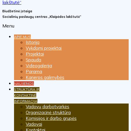
Biudžetinė įstaiga
Socialinių paslaugų centras „Klaipėdos lakštutė“
Menu
APIE MUS
Istorija
Vykdomi projektai
Projektai
Spauda
Videogalerija
Parama
Karjeros galimybės
NAUJIENOS
STRUKTŪRA IR
KONTAKTINĖ
INFORMACIJA
Vadovų darbotvarkės
Organizacinė struktūra
Komisijos ir darbo grupės
Vadovai
Kontaktai