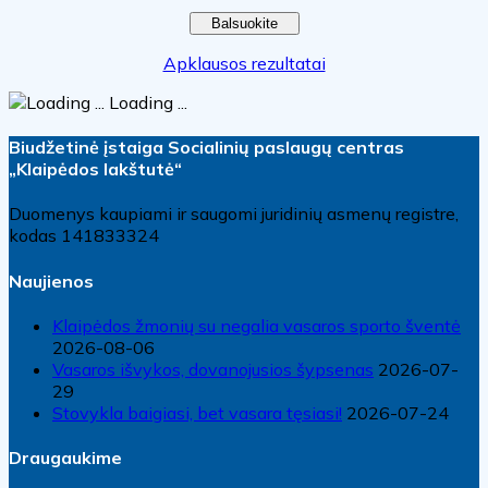
Apklausos rezultatai
Loading ...
Biudžetinė įstaiga Socialinių paslaugų centras
„Klaipėdos lakštutė“
Duomenys kaupiami ir saugomi juridinių asmenų registre,
kodas 141833324
Naujienos
Klaipėdos žmonių su negalia vasaros sporto šventė
2026-08-06
Vasaros išvykos, dovanojusios šypsenas
2026-07-
29
Stovykla baigiasi, bet vasara tęsiasi!
2026-07-24
Draugaukime