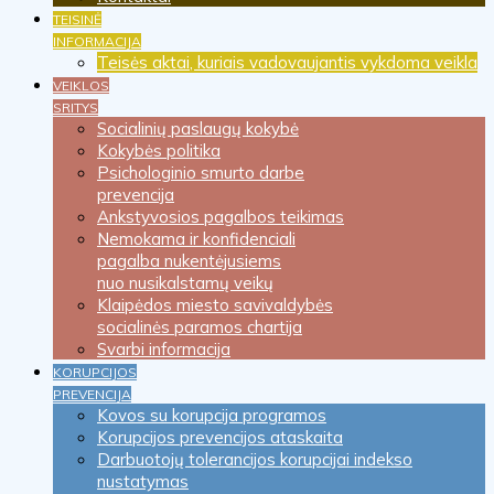
TEISINĖ
INFORMACIJA
Teisės aktai, kuriais vadovaujantis vykdoma veikla
VEIKLOS
SRITYS
Socialinių paslaugų kokybė
Kokybės politika
Psichologinio smurto darbe
prevencija
Ankstyvosios pagalbos teikimas
Nemokama ir konfidenciali
pagalba nukentėjusiems
nuo nusikalstamų veikų
Klaipėdos miesto savivaldybės
socialinės paramos chartija
Svarbi informacija
KORUPCIJOS
PREVENCIJA
Kovos su korupcija programos
Korupcijos prevencijos ataskaita
Darbuotojų tolerancijos korupcijai indekso
nustatymas