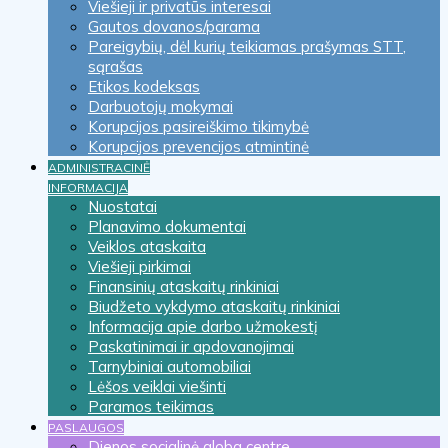
Viešieji ir privatūs interesai
Gautos dovanos/parama
Pareigybių, dėl kurių teikiamas prašymas STT,
sąrašas
Etikos kodeksas
Darbuotojų mokymai
Korupcijos pasireiškimo tikimybė
Korupcijos prevencijos atmintinė
ADMINISTRACINĖ
INFORMACIJA
Nuostatai
Planavimo dokumentai
Veiklos ataskaita
Viešieji pirkimai
Finansinių ataskaitų rinkiniai
Biudžeto vykdymo ataskaitų rinkiniai
Informacija apie darbo užmokestį
Paskatinimai ir apdovanojimai
Tarnybiniai automobiliai
Lėšos veiklai viešinti
Paramos teikimas
PASLAUGOS
Dienos socialinė globa centre