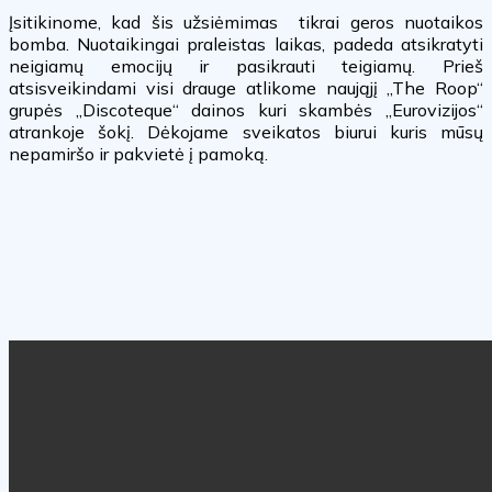
Įsitikinome, kad šis užsiėmimas tikrai geros nuotaikos
bomba. Nuotaikingai praleistas laikas, padeda atsikratyti
neigiamų emocijų ir pasikrauti teigiamų. Prieš
atsisveikindami visi drauge atlikome naująjį „The Roop“
grupės „Discoteque“ dainos kuri skambės „Eurovizijos“
atrankoje šokį. Dėkojame sveikatos biurui kuris mūsų
nepamiršo ir pakvietė į pamoką.