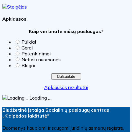
Apklausos
Kaip vertinate mūsų paslaugas?
Puikiai
Gerai
Patenkinimai
Neturiu nuomonės
Blogai
Apklausos rezultatai
Loading ...
Biudžetinė įstaiga Socialinių paslaugų centras
„Klaipėdos lakštutė“
Duomenys kaupiami ir saugomi juridinių asmenų registre,