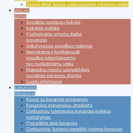
Teisės aktai, kuriais vadovaujantis vykdoma veikla
VEIKLOS
SRITYS
Socialinių paslaugų kokybė
Kokybės politika
Psichologinio smurto darbe
prevencija
Ankstyvosios pagalbos teikimas
Nemokama ir konfidenciali
pagalba nukentėjusiems
nuo nusikalstamų veikų
Klaipėdos miesto savivaldybės
socialinės paramos chartija
Svarbi informacija
KORUPCIJOS
PREVENCIJA
Kovos su korupcija programos
Korupcijos prevencijos ataskaita
Darbuotojų tolerancijos korupcijai indekso
nustatymas
Praneškite apie korupciją
Darbuotojai, kuriems pareikšti įtarimai korupcija