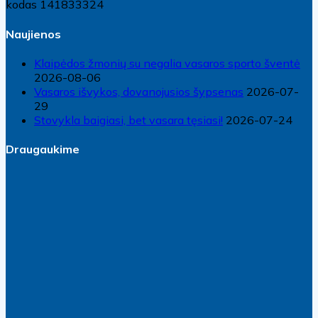
kodas 141833324
Naujienos
Klaipėdos žmonių su negalia vasaros sporto šventė
2026-08-06
Vasaros išvykos, dovanojusios šypsenas
2026-07-
29
Stovykla baigiasi, bet vasara tęsiasi!
2026-07-24
Draugaukime