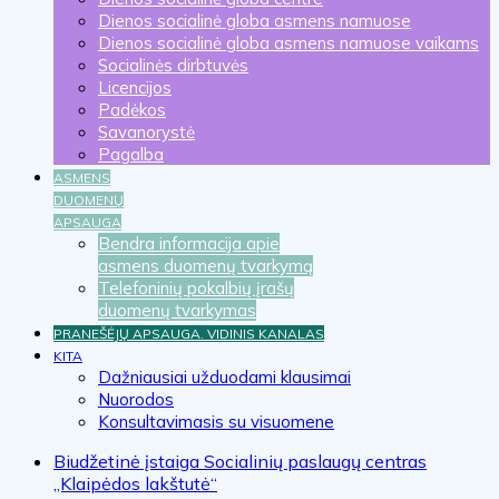
Dienos socialinė globa asmens namuose
Dienos socialinė globa asmens namuose vaikams
Socialinės dirbtuvės
Licencijos
Padėkos
Savanorystė
Pagalba
ASMENS
DUOMENŲ
APSAUGA
Bendra informacija apie
asmens duomenų tvarkymą
Telefoninių pokalbių įrašų
duomenų tvarkymas
PRANEŠĖJŲ APSAUGA. VIDINIS KANALAS
KITA
Dažniausiai užduodami klausimai
Nuorodos
Konsultavimasis su visuomene
Biudžetinė įstaiga Socialinių paslaugų centras
„Klaipėdos lakštutė“