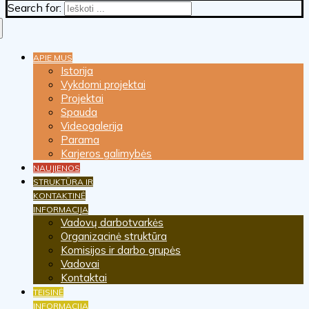
Search for:
APIE MUS
Istorija
Vykdomi projektai
Projektai
Spauda
Videogalerija
Parama
Karjeros galimybės
NAUJIENOS
STRUKTŪRA IR
KONTAKTINĖ
INFORMACIJA
Vadovų darbotvarkės
Organizacinė struktūra
Komisijos ir darbo grupės
Vadovai
Kontaktai
TEISINĖ
INFORMACIJA