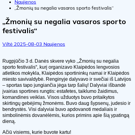
Naujienos
„Žmonių su negalia vasaros sporto festivalis“
„Žmonių su negalia vasaros sporto
festivalis“
Viltė
2025-08-03
Naujienos
Rugpjūčio 3 d. Danės skvere vyko ,,Žmonių su negalia
sporto festivalis“, kurį organizavo Klaipėdos lengvosios
atletikos mokykla, Klaipėdos sportininkų namai ir Klaipėdos
miesto savivaldybė. Renginyje dalyvavo ir svečiai iš Latvijos
– sportas tapo jungiančia jėga tarp šalių! Dalyviai išbandė
įvairias sportines rungtis: estafetes, taiklumo žaidimus,
komandines veiklas. Visos užduotys buvo pritaikytos
skirtingų gebėjimų žmonėms. Buvo daug šypsenų, judesio ir
bendrystės. Visi dalyviai buvo apdovanoti medaliais ir
simbolinėmis dovanėlėmis, kurios primins apie šią ypatingą
dieną.
Ačiū visiems, kurie buvote kartu!