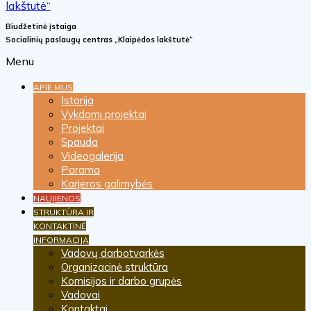
Biudžetinė įstaiga
Socialinių paslaugų centras „Klaipėdos lakštutė“
Menu
APIE MUS
Istorija
Vykdomi projektai
Projektai
Spauda
Videogalerija
Parama
Karjeros galimybės
NAUJIENOS
STRUKTŪRA IR
KONTAKTINĖ
INFORMACIJA
Vadovų darbotvarkės
Organizacinė struktūra
Komisijos ir darbo grupės
Vadovai
Kontaktai