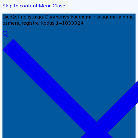
Skip to content
Menu
Close
Biudžetinė įstaiga. Duomenys kaupiami ir saugomi juridinių
asmenų registre, kodas 141833324