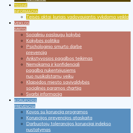
TEISINĖ
INFORMACIJA
Teisės aktai, kuriais vadovaujantis vykdoma veikla
VEIKLOS
SRITYS
Socialinių paslaugų kokybė
Kokybės politika
Psichologinio smurto darbe
prevencija
Ankstyvosios pagalbos teikimas
Nemokama ir konfidenciali
pagalba nukentėjusiems
nuo nusikalstamų veikų
Klaipėdos miesto savivaldybės
socialinės paramos chartija
Svarbi informacija
KORUPCIJOS
PREVENCIJA
Kovos su korupcija programos
Korupcijos prevencijos ataskaita
Darbuotojų tolerancijos korupcijai indekso
nustatymas