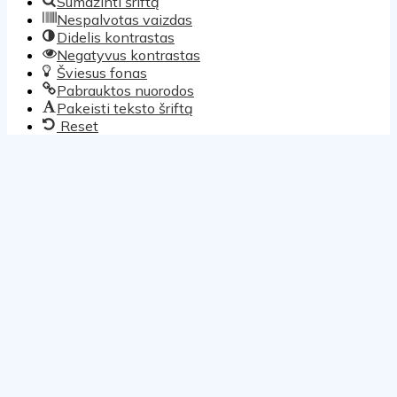
Sumažinti šriftą
Nespalvotas vaizdas
Didelis kontrastas
Negatyvus kontrastas
Šviesus fonas
Pabrauktos nuorodos
Pakeisti teksto šriftą
Reset