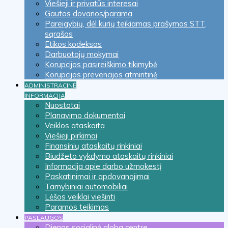
Viešieji ir privatūs interesai
Gautos dovanos/parama
Pareigybių, dėl kurių teikiamas prašymas STT,
sąrašas
Etikos kodeksas
Darbuotojų mokymai
Korupcijos pasireiškimo tikimybė
Korupcijos prevencijos atmintinė
ADMINISTRACINĖ
INFORMACIJA
Nuostatai
Planavimo dokumentai
Veiklos ataskaita
Viešieji pirkimai
Finansinių ataskaitų rinkiniai
Biudžeto vykdymo ataskaitų rinkiniai
Informacija apie darbo užmokestį
Paskatinimai ir apdovanojimai
Tarnybiniai automobiliai
Lėšos veiklai viešinti
Paramos teikimas
PASLAUGOS
Dienos socialinė globa centre