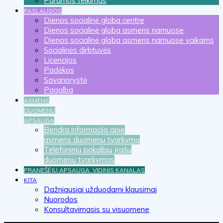
Paramos teikimas
PASLAUGOS
Dienos socialinė globa centre
Dienos socialinė globa asmens namuose
Dienos socialinė globa asmens namuose vaikams
Socialinės dirbtuvės
Licencijos
Padėkos
Savanorystė
Pagalba
ASMENS
DUOMENŲ
APSAUGA
Bendra informacija apie
asmens duomenų tvarkymą
Telefoninių pokalbių įrašų
duomenų tvarkymas
PRANEŠĖJŲ APSAUGA. VIDINIS KANALAS
KITA
Dažniausiai užduodami klausimai
Nuorodos
Konsultavimasis su visuomene