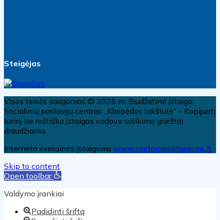
Steigėjas
Visos teisės saugomos © 2026 m. Biudžetinė įstaiga
Socialinių paslaugų centras „Klaipėdos lakštutė“ – Kopijuoti
turinį be raštiško įstaigos vadovo sutikimo griežtai
draudžiama.
Interneto svetainės įstaigoms
www.svetainesistaigoms.lt
Skip to content
Open toolbar
Valdymo įrankiai
Padidinti šriftą