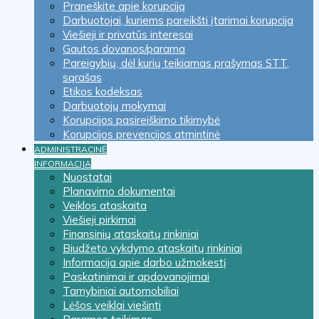
Praneškite apie korupciją
Darbuotojai, kuriems pareikšti įtarimai korupcija
Viešieji ir privatūs interesai
Gautos dovanos/parama
Pareigybių, dėl kurių teikiamas prašymas STT,
sąrašas
Etikos kodeksas
Darbuotojų mokymai
Korupcijos pasireiškimo tikimybė
Korupcijos prevencijos atmintinė
ADMINISTRACINĖ
INFORMACIJA
Nuostatai
Planavimo dokumentai
Veiklos ataskaita
Viešieji pirkimai
Finansinių ataskaitų rinkiniai
Biudžeto vykdymo ataskaitų rinkiniai
Informacija apie darbo užmokestį
Paskatinimai ir apdovanojimai
Tarnybiniai automobiliai
Lėšos veiklai viešinti