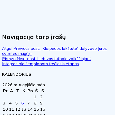
Navigacija tarp įrašų
Atgal
Previous post:
„Klaipėdos lakštutė“ dalyvavo Jūros
šventės mugėje
Pirmyn
Next post:
Lietuvos futbolo vaikščiojant
integracinio čempionato trečiasis etapas
KALENDORIUS
2026 m. rugpjūčio mėn.
Pr
A
T
K
Pn
Š
S
1
2
3
4
5
6
7
8
9
10
11
12
13
14
15
16