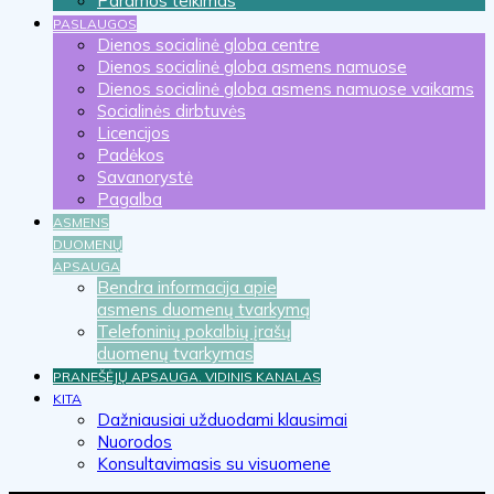
Paramos teikimas
PASLAUGOS
Dienos socialinė globa centre
Dienos socialinė globa asmens namuose
Dienos socialinė globa asmens namuose vaikams
Socialinės dirbtuvės
Licencijos
Padėkos
Savanorystė
Pagalba
ASMENS
DUOMENŲ
APSAUGA
Bendra informacija apie
asmens duomenų tvarkymą
Telefoninių pokalbių įrašų
duomenų tvarkymas
PRANEŠĖJŲ APSAUGA. VIDINIS KANALAS
KITA
Dažniausiai užduodami klausimai
Nuorodos
Konsultavimasis su visuomene