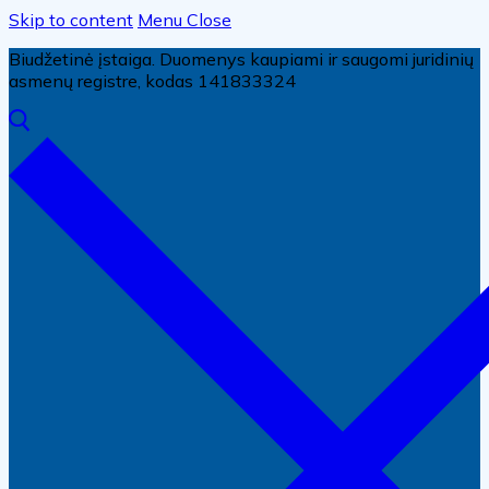
Skip to content
Menu
Close
Biudžetinė įstaiga. Duomenys kaupiami ir saugomi juridinių
asmenų registre, kodas 141833324