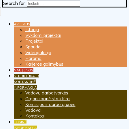
Search for:
APIE MUS
Istorija
Vykdomi projektai
Projektai
Spauda
Videogalerija
Parama
Karjeros galimybės
NAUJIENOS
STRUKTŪRA IR
KONTAKTINĖ
INFORMACIJA
Vadovų darbotvarkės
Organizacinė struktūra
Komisijos ir darbo grupės
Vadovai
Kontaktai
TEISINĖ
INFORMACIJA