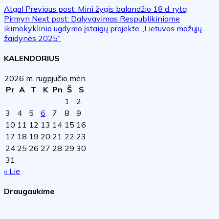
Atgal
Previous post:
Mini žygis balandžio 18 d. rytą
Pirmyn
Next post:
Dalyvavimas Respublikiniame
ikimokyklinio ugdymo įstaigų projekte „Lietuvos mažųjų
žaidynės 2025“
KALENDORIUS
2026 m. rugpjūčio mėn.
Pr
A
T
K
Pn
Š
S
1
2
3
4
5
6
7
8
9
10
11
12
13
14
15
16
17
18
19
20
21
22
23
24
25
26
27
28
29
30
31
« Lie
Draugaukime