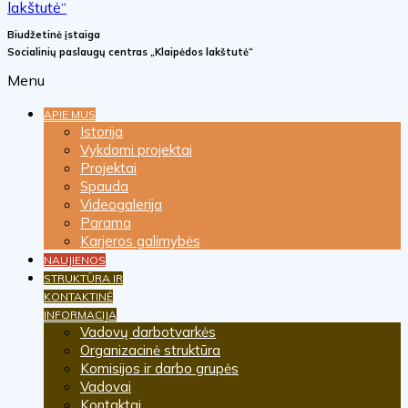
Biudžetinė įstaiga
Socialinių paslaugų centras „Klaipėdos lakštutė“
Menu
APIE MUS
Istorija
Vykdomi projektai
Projektai
Spauda
Videogalerija
Parama
Karjeros galimybės
NAUJIENOS
STRUKTŪRA IR
KONTAKTINĖ
INFORMACIJA
Vadovų darbotvarkės
Organizacinė struktūra
Komisijos ir darbo grupės
Vadovai
Kontaktai