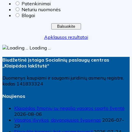
Patenkinimai
Neturiu nuomonės
Blogai
Apklausos rezultatai
Loading ...
Biudžetinė įstaiga Socialinių paslaugų centras
„Klaipėdos lakštutė“
Duomenys kaupiami ir saugomi juridinių asmenų registre,
kodas 141833324
Naujienos
Klaipėdos žmonių su negalia vasaros sporto šventė
2026-08-06
Vasaros išvykos, dovanojusios šypsenas
2026-07-
29
Stovykla baigiasi, bet vasara tęsiasi!
2026-07-24