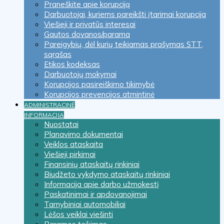
Praneškite apie korupciją
Darbuotojai, kuriems pareikšti įtarimai korupcija
Viešieji ir privatūs interesai
Gautos dovanos/parama
Pareigybių, dėl kurių teikiamas prašymas STT,
sąrašas
Etikos kodeksas
Darbuotojų mokymai
Korupcijos pasireiškimo tikimybė
Korupcijos prevencijos atmintinė
ADMINISTRACINĖ
INFORMACIJA
Nuostatai
Planavimo dokumentai
Veiklos ataskaita
Viešieji pirkimai
Finansinių ataskaitų rinkiniai
Biudžeto vykdymo ataskaitų rinkiniai
Informacija apie darbo užmokestį
Paskatinimai ir apdovanojimai
Tarnybiniai automobiliai
Lėšos veiklai viešinti