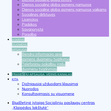
Dienos socialinė globa asmens namuose
Dienos socialinė globa asmens namuose vaikams
Socialinės dirbtuvės
Licencijos
Padėkos
Savanorystė
Pagalba
ASMENS
DUOMENŲ
APSAUGA
Bendra informacija apie
asmens duomenų tvarkymą
Telefoninių pokalbių įrašų
duomenų tvarkymas
PRANEŠĖJŲ APSAUGA. VIDINIS KANALAS
KITA
Dažniausiai užduodami klausimai
Nuorodos
Konsultavimasis su visuomene
Biudžetinė įstaiga Socialinių paslaugų centras
„Klaipėdos lakštutė“