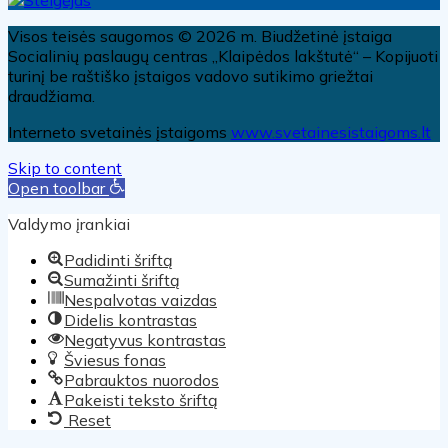
Visos teisės saugomos © 2026 m. Biudžetinė įstaiga
Socialinių paslaugų centras „Klaipėdos lakštutė“ – Kopijuoti
turinį be raštiško įstaigos vadovo sutikimo griežtai
draudžiama.
Interneto svetainės įstaigoms
www.svetainesistaigoms.lt
Skip to content
Open toolbar
Valdymo įrankiai
Padidinti šriftą
Sumažinti šriftą
Nespalvotas vaizdas
Didelis kontrastas
Negatyvus kontrastas
Šviesus fonas
Pabrauktos nuorodos
Pakeisti teksto šriftą
Reset