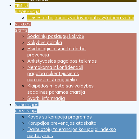
TEISINĖ
INFORMACIJA
Teisės aktai, kuriais vadovaujantis vykdoma veikla
VEIKLOS
SRITYS
Socialinių paslaugų kokybė
Kokybės politika
Psichologinio smurto darbe
prevencija
Ankstyvosios pagalbos teikimas
Nemokama ir konfidenciali
pagalba nukentėjusiems
nuo nusikalstamų veikų
Klaipėdos miesto savivaldybės
socialinės paramos chartija
Svarbi informacija
KORUPCIJOS
PREVENCIJA
Kovos su korupcija programos
Korupcijos prevencijos ataskaita
Darbuotojų tolerancijos korupcijai indekso
nustatymas