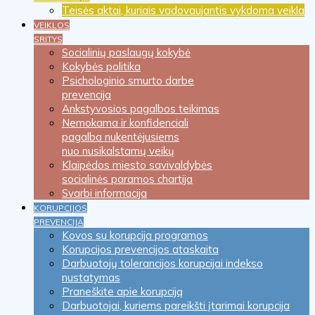
Teisės aktai, kuriais vadovaujantis vykdoma veikla
VEIKLOS
SRITYS
Socialinių paslaugų kokybė
Kokybės politika
Psichologinio smurto darbe
prevencija
Ankstyvosios pagalbos teikimas
Nemokama ir konfidenciali
pagalba nukentėjusiems
nuo nusikalstamų veikų
Klaipėdos miesto savivaldybės
socialinės paramos chartija
Svarbi informacija
KORUPCIJOS
PREVENCIJA
Kovos su korupcija programos
Korupcijos prevencijos ataskaita
Darbuotojų tolerancijos korupcijai indekso
nustatymas
Praneškite apie korupciją
Darbuotojai, kuriems pareikšti įtarimai korupcija