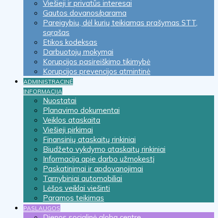
Viešieji ir privatūs interesai
Gautos dovanos/parama
Pareigybių, dėl kurių teikiamas prašymas STT,
sąrašas
Etikos kodeksas
Darbuotojų mokymai
Korupcijos pasireiškimo tikimybė
Korupcijos prevencijos atmintinė
ADMINISTRACINĖ
INFORMACIJA
Nuostatai
Planavimo dokumentai
Veiklos ataskaita
Viešieji pirkimai
Finansinių ataskaitų rinkiniai
Biudžeto vykdymo ataskaitų rinkiniai
Informacija apie darbo užmokestį
Paskatinimai ir apdovanojimai
Tarnybiniai automobiliai
Lėšos veiklai viešinti
Paramos teikimas
PASLAUGOS
Dienos socialinė globa centre