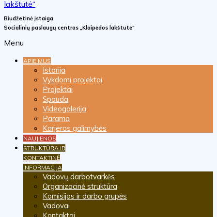
Biudžetinė įstaiga
Socialinių paslaugų centras „Klaipėdos lakštutė“
Menu
APIE MUS
Istorija
Vykdomi projektai
Projektai
Spauda
Videogalerija
Parama
Karjeros galimybės
NAUJIENOS
STRUKTŪRA IR
KONTAKTINĖ
INFORMACIJA
Vadovų darbotvarkės
Organizacinė struktūra
Komisijos ir darbo grupės
Vadovai
Kontaktai