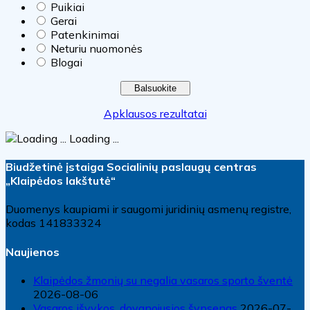
Puikiai
Gerai
Patenkinimai
Neturiu nuomonės
Blogai
Apklausos rezultatai
Loading ...
Biudžetinė įstaiga Socialinių paslaugų centras
„Klaipėdos lakštutė“
Duomenys kaupiami ir saugomi juridinių asmenų registre,
kodas 141833324
Naujienos
Klaipėdos žmonių su negalia vasaros sporto šventė
2026-08-06
Vasaros išvykos, dovanojusios šypsenas
2026-07-