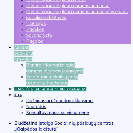
Dienos socialinė globa asmens namuose
Dienos socialinė globa asmens namuose vaikams
Socialinės dirbtuvės
Licencijos
Padėkos
Savanorystė
Pagalba
ASMENS
DUOMENŲ
APSAUGA
Bendra informacija apie
asmens duomenų tvarkymą
Telefoninių pokalbių įrašų
duomenų tvarkymas
PRANEŠĖJŲ APSAUGA. VIDINIS KANALAS
KITA
Dažniausiai užduodami klausimai
Nuorodos
Konsultavimasis su visuomene
Biudžetinė įstaiga Socialinių paslaugų centras
„Klaipėdos lakštutė“