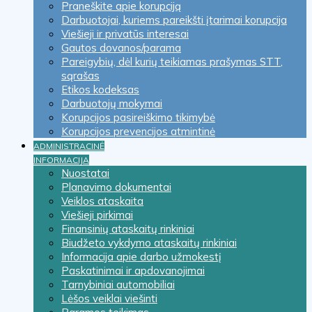
Praneškite apie korupciją
Darbuotojai, kuriems pareikšti įtarimai korupcija
Viešieji ir privatūs interesai
Gautos dovanos/parama
Pareigybių, dėl kurių teikiamas prašymas STT,
sąrašas
Etikos kodeksas
Darbuotojų mokymai
Korupcijos pasireiškimo tikimybė
Korupcijos prevencijos atmintinė
ADMINISTRACINĖ
INFORMACIJA
Nuostatai
Planavimo dokumentai
Veiklos ataskaita
Viešieji pirkimai
Finansinių ataskaitų rinkiniai
Biudžeto vykdymo ataskaitų rinkiniai
Informacija apie darbo užmokestį
Paskatinimai ir apdovanojimai
Tarnybiniai automobiliai
Lėšos veiklai viešinti