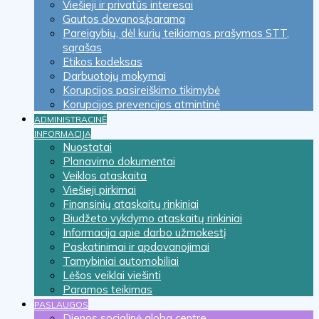
Viešieji ir privatūs interesai
Gautos dovanos/parama
Pareigybių, dėl kurių teikiamas prašymas STT,
sąrašas
Etikos kodeksas
Darbuotojų mokymai
Korupcijos pasireiškimo tikimybė
Korupcijos prevencijos atmintinė
ADMINISTRACINĖ
INFORMACIJA
Nuostatai
Planavimo dokumentai
Veiklos ataskaita
Viešieji pirkimai
Finansinių ataskaitų rinkiniai
Biudžeto vykdymo ataskaitų rinkiniai
Informacija apie darbo užmokestį
Paskatinimai ir apdovanojimai
Tarnybiniai automobiliai
Lėšos veiklai viešinti
Paramos teikimas
PASLAUGOS
Dienos socialinė globa centre