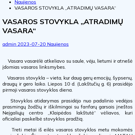
Naujienos
VASAROS STOVYKLA „ATRADIMŲ VASARA“
VASAROS STOVYKLA „ATRADIMŲ
VASARA“
admin
2023-07-20
Naujienos
Vasara vasarėlė atkeliavo su saule, vėju, lietumi ir atnešė
įdomias vasaros linksmybes.
Vasaros stovykla ­– vieta, kur daug gerų emocijų, šypsenų,
draugų ir gero laiko. Liepos 10 d. (Lakštučių g. 6) prasidėjo
pirmoji vasaros stovyklos diena.
Stovyklos atidarymas prasidėjo nuo padalinio vedėjos
prasmingų žodžių ir iškilmingai su fanfarų garsais įneštos
Neįgaliųjų centro „Klaipėdos lakštutė“ vėliavos, kuri
oficialiai paskelbė stovyklos pradžią.
Treti metai iš eilės vasaros stovyklos metu mokomės