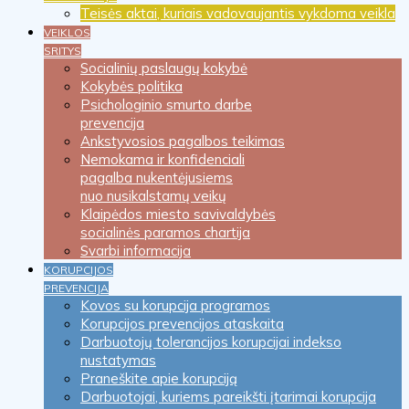
Teisės aktai, kuriais vadovaujantis vykdoma veikla
VEIKLOS
SRITYS
Socialinių paslaugų kokybė
Kokybės politika
Psichologinio smurto darbe
prevencija
Ankstyvosios pagalbos teikimas
Nemokama ir konfidenciali
pagalba nukentėjusiems
nuo nusikalstamų veikų
Klaipėdos miesto savivaldybės
socialinės paramos chartija
Svarbi informacija
KORUPCIJOS
PREVENCIJA
Kovos su korupcija programos
Korupcijos prevencijos ataskaita
Darbuotojų tolerancijos korupcijai indekso
nustatymas
Praneškite apie korupciją
Darbuotojai, kuriems pareikšti įtarimai korupcija