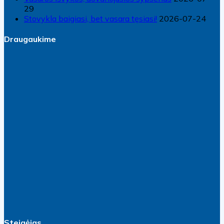
29
Stovykla baigiasi, bet vasara tęsiasi!
2026-07-24
Draugaukime
Steigėjas