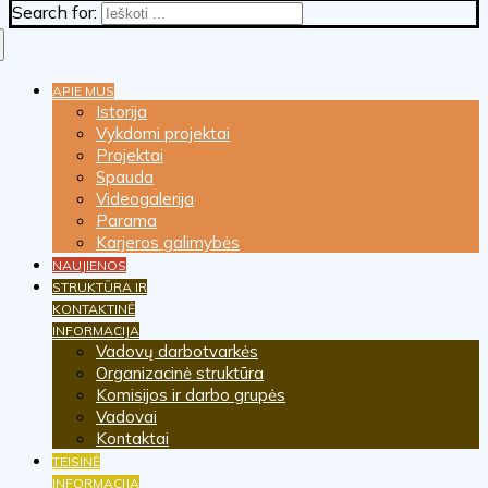
Search for:
APIE MUS
Istorija
Vykdomi projektai
Projektai
Spauda
Videogalerija
Parama
Karjeros galimybės
NAUJIENOS
STRUKTŪRA IR
KONTAKTINĖ
INFORMACIJA
Vadovų darbotvarkės
Organizacinė struktūra
Komisijos ir darbo grupės
Vadovai
Kontaktai
TEISINĖ
INFORMACIJA