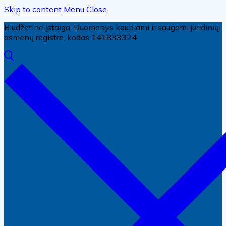
Skip to content
Menu
Close
Biudžetinė įstaiga. Duomenys kaupiami ir saugomi juridinių
asmenų registre, kodas 141833324