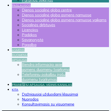
Paramos teikimas
PASLAUGOS
Dienos socialinė globa centre
Dienos socialinė globa asmens namuose
Dienos socialinė globa asmens namuose vaikams
Socialinės dirbtuvės
Licencijos
Padėkos
Savanorystė
Pagalba
ASMENS
DUOMENŲ
APSAUGA
Bendra informacija apie
asmens duomenų tvarkymą
Telefoninių pokalbių įrašų
duomenų tvarkymas
PRANEŠĖJŲ APSAUGA. VIDINIS KANALAS
KITA
Dažniausiai užduodami klausimai
Nuorodos
Konsultavimasis su visuomene