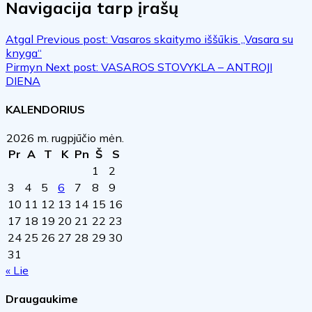
Navigacija tarp įrašų
Atgal
Previous post:
Vasaros skaitymo iššūkis „Vasara su
knyga“
Pirmyn
Next post:
VASAROS STOVYKLA – ANTROJI
DIENA
KALENDORIUS
2026 m. rugpjūčio mėn.
Pr
A
T
K
Pn
Š
S
1
2
3
4
5
6
7
8
9
10
11
12
13
14
15
16
17
18
19
20
21
22
23
24
25
26
27
28
29
30
31
« Lie
Draugaukime