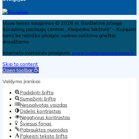
Visos teisės saugomos © 2026 m. Biudžetinė įstaiga
Socialinių paslaugų centras „Klaipėdos lakštutė“ – Kopijuoti
turinį be raštiško įstaigos vadovo sutikimo griežtai
draudžiama.
Interneto svetainės įstaigoms
www.svetainesistaigoms.lt
Skip to content
Open toolbar
Valdymo įrankiai
Padidinti šriftą
Sumažinti šriftą
Nespalvotas vaizdas
Didelis kontrastas
Negatyvus kontrastas
Šviesus fonas
Pabrauktos nuorodos
Pakeisti teksto šriftą