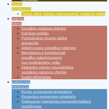
TEISINĖ
INFORMACIJA
Teisės aktai, kuriais vadovaujantis vykdoma veikla
VEIKLOS
SRITYS
Socialinių paslaugų kokybė
Kokybės politika
Psichologinio smurto darbe
prevencija
Ankstyvosios pagalbos teikimas
Nemokama ir konfidenciali
pagalba nukentėjusiems
nuo nusikalstamų veikų
Klaipėdos miesto savivaldybės
socialinės paramos chartija
Svarbi informacija
KORUPCIJOS
PREVENCIJA
Kovos su korupcija programos
Korupcijos prevencijos ataskaita
Darbuotojų tolerancijos korupcijai indekso
nustatymas