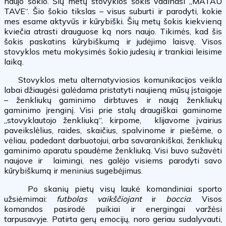
naujo šokio. Šių metų stovyklos šokis vadinasi „MATAU
TAVE“. Šio šokio tikslas – visus suburti ir parodyti, kokie
mes esame aktyvūs ir kūrybiški. Šių metų šokis kiekvieną
kviečia atrasti drauguose ką nors naujo. Tikimės, kad šis
šokis paskatins kūrybiškumą ir judėjimo laisvę. Visos
stovyklos metu mokysimės šokio judesių ir trankiai leisime
laiką.
Stovyklos metu alternatyviosios komunikacijos veikla
labai džiaugėsi galėdama pristatyti naujieną mūsų įstaigoje
– ženkliukų gaminimo dirbtuves ir naują ženkliukų
gaminimo įrenginį. Visi prie stalų draugiškai gaminome
„stovyklautojo ženkliuką“, kirpome, klijavome įvairius
paveikslėlius, raides, skaičius, spalvinome ir piešėme, o
vėliau, padedant darbuotojui, arba savarankiškai, ženkliukų
gaminimo aparatu spaudėme ženkliuką. Visi buvo sužavėti
naujove ir laimingi, nes galėjo visiems parodyti savo
kūrybiškumą ir meninius sugebėjimus.
Po skanių pietų visų laukė komandiniai sporto
užsiėmimai:
futbolas vaikščiojant
ir
boccia
. Visos
komandos pasirodė puikiai ir energingai varžėsi
tarpusavyje. Patirta gerų emocijų, noro geriau sudalyvauti,