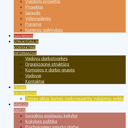
Vykdomi projektai
Projektai
Spauda
Videogalerija
Parama
Karjeros galimybės
NAUJIENOS
STRUKTŪRA IR
KONTAKTINĖ
INFORMACIJA
Vadovų darbotvarkės
Organizacinė struktūra
Komisijos ir darbo grupės
Vadovai
Kontaktai
TEISINĖ
INFORMACIJA
Teisės aktai, kuriais vadovaujantis vykdoma veikla
VEIKLOS
SRITYS
Socialinių paslaugų kokybė
Kokybės politika
Psichologinio smurto darbe