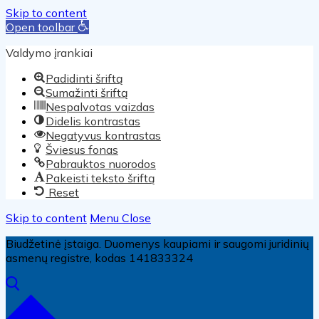
Skip to content
Open toolbar
Valdymo įrankiai
Padidinti šriftą
Sumažinti šriftą
Nespalvotas vaizdas
Didelis kontrastas
Negatyvus kontrastas
Šviesus fonas
Pabrauktos nuorodos
Pakeisti teksto šriftą
Reset
Skip to content
Menu
Close
Biudžetinė įstaiga. Duomenys kaupiami ir saugomi juridinių
asmenų registre, kodas 141833324