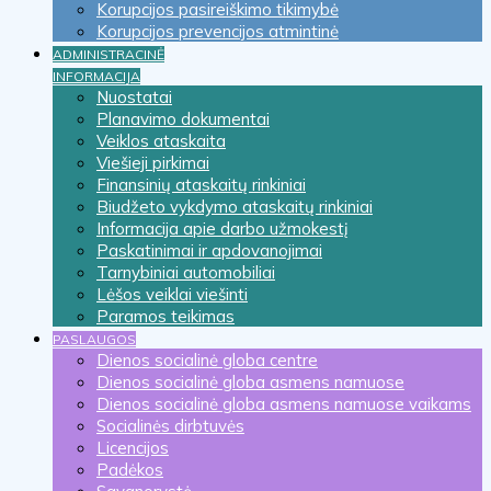
Korupcijos pasireiškimo tikimybė
Korupcijos prevencijos atmintinė
ADMINISTRACINĖ
INFORMACIJA
Nuostatai
Planavimo dokumentai
Veiklos ataskaita
Viešieji pirkimai
Finansinių ataskaitų rinkiniai
Biudžeto vykdymo ataskaitų rinkiniai
Informacija apie darbo užmokestį
Paskatinimai ir apdovanojimai
Tarnybiniai automobiliai
Lėšos veiklai viešinti
Paramos teikimas
PASLAUGOS
Dienos socialinė globa centre
Dienos socialinė globa asmens namuose
Dienos socialinė globa asmens namuose vaikams
Socialinės dirbtuvės
Licencijos
Padėkos