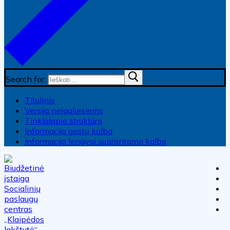
Search for:
Titulinis
Versija neįgaliesiems
Tinklalapio struktūra
Informacija gestų kalba
Informacija lengvai suprantama kalba