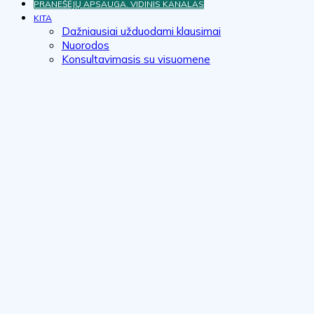
PRANEŠĖJŲ APSAUGA. VIDINIS KANALAS
KITA
Dažniausiai užduodami klausimai
Nuorodos
Konsultavimasis su visuomene