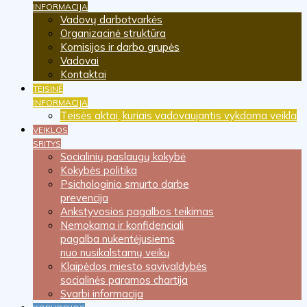
INFORMACIJA
Vadovų darbotvarkės
Organizacinė struktūra
Komisijos ir darbo grupės
Vadovai
Kontaktai
TEISINĖ
INFORMACIJA
Teisės aktai, kuriais vadovaujantis vykdoma veikla
VEIKLOS
SRITYS
Socialinių paslaugų kokybė
Kokybės politika
Psichologinio smurto darbe
prevencija
Ankstyvosios pagalbos teikimas
Nemokama ir konfidenciali
pagalba nukentėjusiems
nuo nusikalstamų veikų
Klaipėdos miesto savivaldybės
socialinės paramos chartija
Svarbi informacija