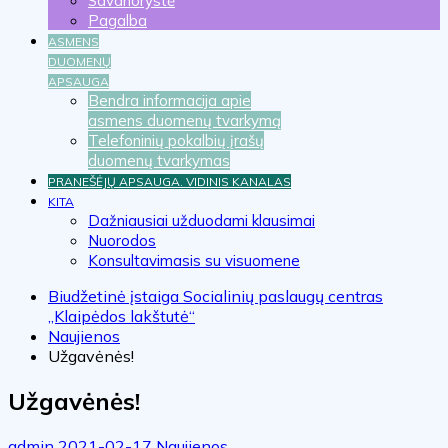
Savanorystė
Pagalba
ASMENS
DUOMENŲ
APSAUGA
Bendra informacija apie
asmens duomenų tvarkymą
Telefoninių pokalbių įrašų
duomenų tvarkymas
PRANEŠĖJŲ APSAUGA. VIDINIS KANALAS
KITA
Dažniausiai užduodami klausimai
Nuorodos
Konsultavimasis su visuomene
Biudžetinė įstaiga Socialinių paslaugų centras
„Klaipėdos lakštutė“
Naujienos
Užgavėnės!
Užgavėnės!
admin
2021-02-17
Naujienos