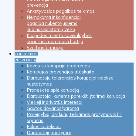
prevencija
Ankstyvosios pagalbos teikimas
Nemokama ir konfidenciali
pagalba nukentėjusiems
nuo nusikalstamų veikų
Klaipėdos miesto savivaldybės
socialinės paramos chartija
Svarbi informacija
KORUPCIJOS
PREVENCIJA
Kovos su korupcija programos
Korupcijos prevencijos ataskaita
Darbuotojų tolerancijos korupcijai indekso
nustatymas
Praneškite apie korupciją
Darbuotojai, kuriems pareikšti įtarimai korupcija
Viešieji ir privatūs interesai
Gautos dovanos/parama
Pareigybių, dėl kurių teikiamas prašymas STT,
sąrašas
Etikos kodeksas
Darbuotojų mokymai