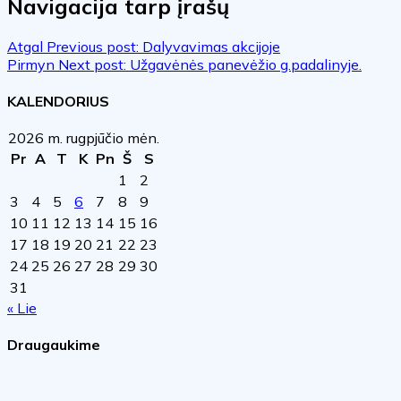
Navigacija tarp įrašų
Atgal
Previous post:
Dalyvavimas akcijoje
Pirmyn
Next post:
Užgavėnės panevėžio g.padalinyje.
KALENDORIUS
2026 m. rugpjūčio mėn.
Pr
A
T
K
Pn
Š
S
1
2
3
4
5
6
7
8
9
10
11
12
13
14
15
16
17
18
19
20
21
22
23
24
25
26
27
28
29
30
31
« Lie
Draugaukime