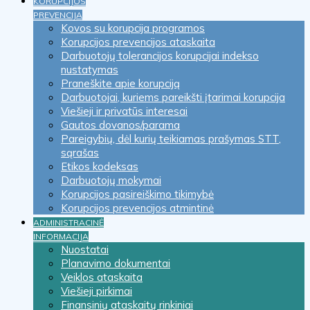
KORUPCIJOS
PREVENCIJA
Kovos su korupcija programos
Korupcijos prevencijos ataskaita
Darbuotojų tolerancijos korupcijai indekso
nustatymas
Praneškite apie korupciją
Darbuotojai, kuriems pareikšti įtarimai korupcija
Viešieji ir privatūs interesai
Gautos dovanos/parama
Pareigybių, dėl kurių teikiamas prašymas STT,
sąrašas
Etikos kodeksas
Darbuotojų mokymai
Korupcijos pasireiškimo tikimybė
Korupcijos prevencijos atmintinė
ADMINISTRACINĖ
INFORMACIJA
Nuostatai
Planavimo dokumentai
Veiklos ataskaita
Viešieji pirkimai
Finansinių ataskaitų rinkiniai