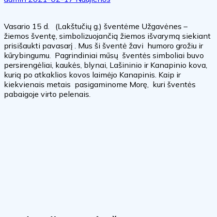
Vasario 15 d. (Lakštučių g.) šventėme Užgavėnes –
žiemos šventę, simbolizuojančią žiemos išvarymą siekiant
prisišaukti pavasarį . Mus ši šventė žavi humoro grožiu ir
kūrybingumu. Pagrindiniai mūsų šventės simboliai buvo
persirengėliai, kaukės, blynai, Lašininio ir Kanapinio kova,
kurią po atkaklios kovos laimėjo Kanapinis. Kaip ir
kiekvienais metais pasigaminome Morę, kuri šventės
pabaigoje virto pelenais.