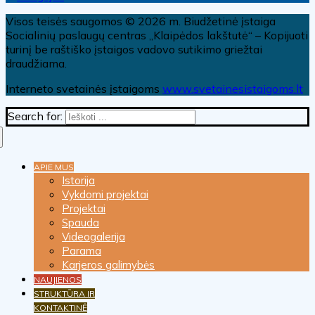
Visos teisės saugomos © 2026 m. Biudžetinė įstaiga
Socialinių paslaugų centras „Klaipėdos lakštutė“ – Kopijuoti
turinį be raštiško įstaigos vadovo sutikimo griežtai
draudžiama.
Interneto svetainės įstaigoms
www.svetainesistaigoms.lt
Search for:
APIE MUS
Istorija
Vykdomi projektai
Projektai
Spauda
Videogalerija
Parama
Karjeros galimybės
NAUJIENOS
STRUKTŪRA IR
KONTAKTINĖ