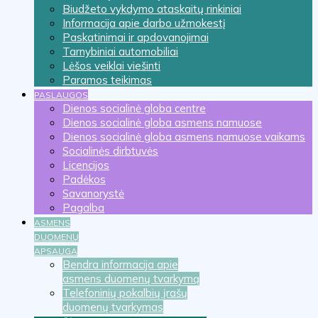
Biudžeto vykdymo ataskaitų rinkiniai
Informacija apie darbo užmokestį
Paskatinimai ir apdovanojimai
Tarnybiniai automobiliai
Lėšos veiklai viešinti
Paramos teikimas
PASLAUGOS
Dienos socialinė globa centre
Dienos socialinė globa asmens namuose
Dienos socialinė globa asmens namuose vaikams
Socialinės dirbtuvės
Licencijos
Padėkos
Savanorystė
Pagalba
ASMENS
DUOMENŲ
APSAUGA
Bendra informacija apie
asmens duomenų tvarkymą
Telefoninių pokalbių įrašų
duomenų tvarkymas