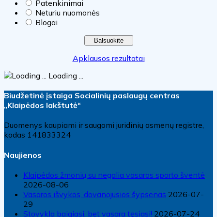
Patenkinimai
Neturiu nuomonės
Blogai
Apklausos rezultatai
Loading ...
Biudžetinė įstaiga Socialinių paslaugų centras
„Klaipėdos lakštutė“
Duomenys kaupiami ir saugomi juridinių asmenų registre,
kodas 141833324
Naujienos
Klaipėdos žmonių su negalia vasaros sporto šventė
2026-08-06
Vasaros išvykos, dovanojusios šypsenas
2026-07-
29
Stovykla baigiasi, bet vasara tęsiasi!
2026-07-24