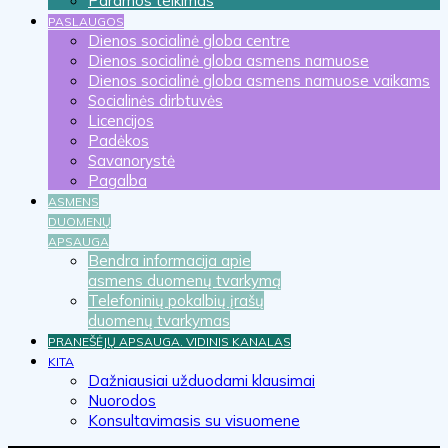
Paramos teikimas
PASLAUGOS
Dienos socialinė globa centre
Dienos socialinė globa asmens namuose
Dienos socialinė globa asmens namuose vaikams
Socialinės dirbtuvės
Licencijos
Padėkos
Savanorystė
Pagalba
ASMENS
DUOMENŲ
APSAUGA
Bendra informacija apie
asmens duomenų tvarkymą
Telefoninių pokalbių įrašų
duomenų tvarkymas
PRANEŠĖJŲ APSAUGA. VIDINIS KANALAS
KITA
Dažniausiai užduodami klausimai
Nuorodos
Konsultavimasis su visuomene