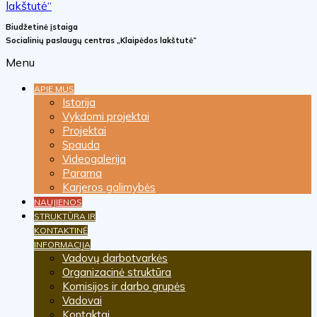
Biudžetinė įstaiga
Socialinių paslaugų centras „Klaipėdos lakštutė“
Menu
APIE MUS
Istorija
Vykdomi projektai
Projektai
Spauda
Videogalerija
Parama
Karjeros galimybės
NAUJIENOS
STRUKTŪRA IR
KONTAKTINĖ
INFORMACIJA
Vadovų darbotvarkės
Organizacinė struktūra
Komisijos ir darbo grupės
Vadovai
Kontaktai