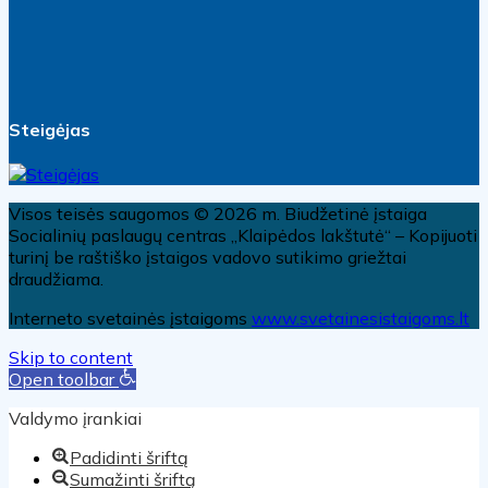
Steigėjas
Visos teisės saugomos © 2026 m. Biudžetinė įstaiga
Socialinių paslaugų centras „Klaipėdos lakštutė“ – Kopijuoti
turinį be raštiško įstaigos vadovo sutikimo griežtai
draudžiama.
Interneto svetainės įstaigoms
www.svetainesistaigoms.lt
Skip to content
Open toolbar
Valdymo įrankiai
Padidinti šriftą
Sumažinti šriftą