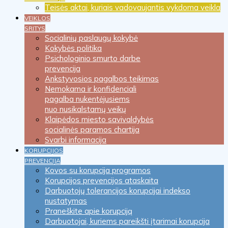
Teisės aktai, kuriais vadovaujantis vykdoma veikla
VEIKLOS
SRITYS
Socialinių paslaugų kokybė
Kokybės politika
Psichologinio smurto darbe
prevencija
Ankstyvosios pagalbos teikimas
Nemokama ir konfidenciali
pagalba nukentėjusiems
nuo nusikalstamų veikų
Klaipėdos miesto savivaldybės
socialinės paramos chartija
Svarbi informacija
KORUPCIJOS
PREVENCIJA
Kovos su korupcija programos
Korupcijos prevencijos ataskaita
Darbuotojų tolerancijos korupcijai indekso
nustatymas
Praneškite apie korupciją
Darbuotojai, kuriems pareikšti įtarimai korupcija