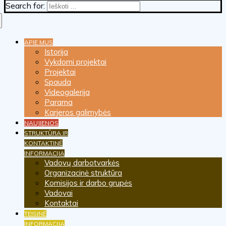
Search for:
APIE MUS
Istorija
Vykdomi projektai
Projektai
Spauda
Videogalerija
Parama
Karjeros galimybės
NAUJIENOS
STRUKTŪRA IR
KONTAKTINĖ
INFORMACIJA
Vadovų darbotvarkės
Organizacinė struktūra
Komisijos ir darbo grupės
Vadovai
Kontaktai
TEISINĖ
INFORMACIJA