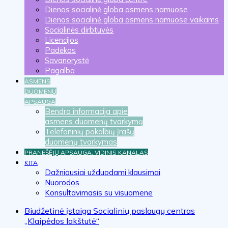
Dienos socialinė globa asmens namuose
Dienos socialinė globa asmens namuose vaikams
Socialinės dirbtuvės
Licencijos
Padėkos
Savanorystė
Pagalba
ASMENS
DUOMENŲ
APSAUGA
Bendra informacija apie
asmens duomenų tvarkymą
Telefoninių pokalbių įrašų
duomenų tvarkymas
PRANEŠĖJŲ APSAUGA. VIDINIS KANALAS
KITA
Dažniausiai užduodami klausimai
Nuorodos
Konsultavimasis su visuomene
Biudžetinė įstaiga Socialinių paslaugų centras
„Klaipėdos lakštutė“