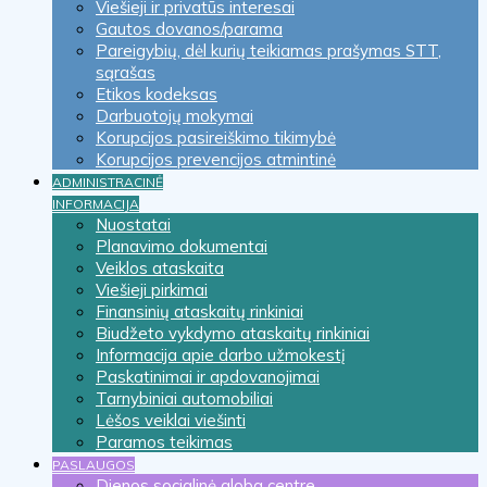
Viešieji ir privatūs interesai
Gautos dovanos/parama
Pareigybių, dėl kurių teikiamas prašymas STT,
sąrašas
Etikos kodeksas
Darbuotojų mokymai
Korupcijos pasireiškimo tikimybė
Korupcijos prevencijos atmintinė
ADMINISTRACINĖ
INFORMACIJA
Nuostatai
Planavimo dokumentai
Veiklos ataskaita
Viešieji pirkimai
Finansinių ataskaitų rinkiniai
Biudžeto vykdymo ataskaitų rinkiniai
Informacija apie darbo užmokestį
Paskatinimai ir apdovanojimai
Tarnybiniai automobiliai
Lėšos veiklai viešinti
Paramos teikimas
PASLAUGOS
Dienos socialinė globa centre