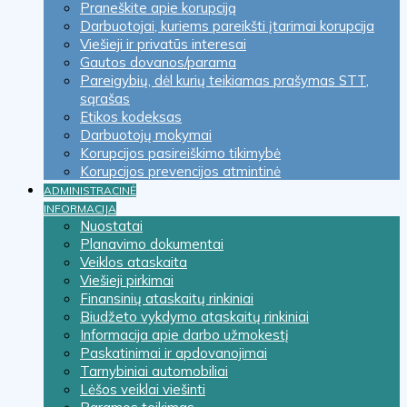
Praneškite apie korupciją
Darbuotojai, kuriems pareikšti įtarimai korupcija
Viešieji ir privatūs interesai
Gautos dovanos/parama
Pareigybių, dėl kurių teikiamas prašymas STT,
sąrašas
Etikos kodeksas
Darbuotojų mokymai
Korupcijos pasireiškimo tikimybė
Korupcijos prevencijos atmintinė
ADMINISTRACINĖ
INFORMACIJA
Nuostatai
Planavimo dokumentai
Veiklos ataskaita
Viešieji pirkimai
Finansinių ataskaitų rinkiniai
Biudžeto vykdymo ataskaitų rinkiniai
Informacija apie darbo užmokestį
Paskatinimai ir apdovanojimai
Tarnybiniai automobiliai
Lėšos veiklai viešinti