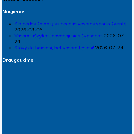
Naujienos
Klaipėdos žmonių su negalia vasaros sporto šventė
2026-08-06
Vasaros išvykos, dovanojusios šypsenas
2026-07-
29
Stovykla baigiasi, bet vasara tęsiasi!
2026-07-24
Draugaukime