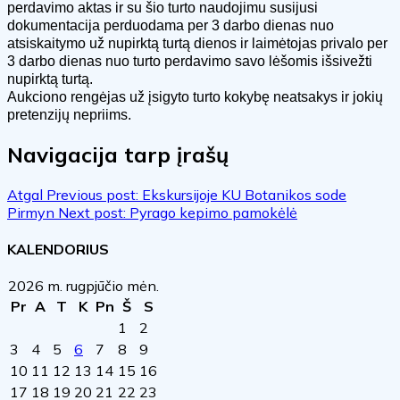
perdavimo aktas ir su šio turto naudojimu susijusi
dokumentacija perduodama per 3 darbo dienas nuo
atsiskaitymo už nupirktą turtą dienos ir laimėtojas privalo per
3 darbo dienas nuo turto perdavimo savo lėšomis išsivežti
nupirktą turtą.
Aukciono rengėjas už įsigyto turto kokybę neatsakys ir jokių
pretenzijų nepriims.
Navigacija tarp įrašų
Atgal
Previous post:
Ekskursijoje KU Botanikos sode
Pirmyn
Next post:
Pyrago kepimo pamokėlė
KALENDORIUS
2026 m. rugpjūčio mėn.
Pr
A
T
K
Pn
Š
S
1
2
3
4
5
6
7
8
9
10
11
12
13
14
15
16
17
18
19
20
21
22
23