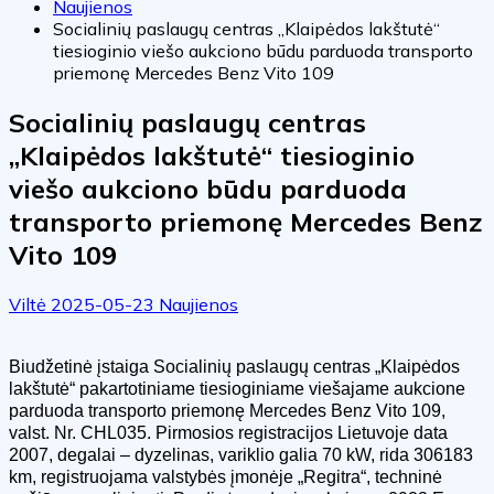
Naujienos
Socialinių paslaugų centras „Klaipėdos lakštutė“
tiesioginio viešo aukciono būdu parduoda transporto
priemonę Mercedes Benz Vito 109
Socialinių paslaugų centras
„Klaipėdos lakštutė“ tiesioginio
viešo aukciono būdu parduoda
transporto priemonę Mercedes Benz
Vito 109
Viltė
2025-05-23
Naujienos
Biudžetinė įstaiga Socialinių paslaugų centras „Klaipėdos
lakštutė“ pakartotiniame tiesioginiame viešajame aukcione
parduoda transporto priemonę Mercedes Benz Vito 109,
valst. Nr. CHL035. Pirmosios registracijos Lietuvoje data
2007, degalai – dyzelinas, variklio galia 70 kW, rida 306183
km, registruojama valstybės įmonėje „Regitra“, techninė