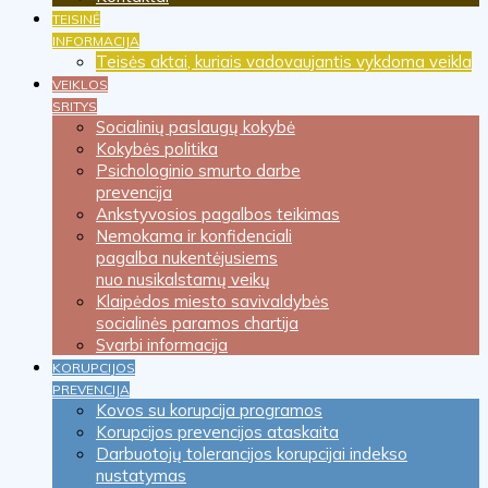
TEISINĖ
INFORMACIJA
Teisės aktai, kuriais vadovaujantis vykdoma veikla
VEIKLOS
SRITYS
Socialinių paslaugų kokybė
Kokybės politika
Psichologinio smurto darbe
prevencija
Ankstyvosios pagalbos teikimas
Nemokama ir konfidenciali
pagalba nukentėjusiems
nuo nusikalstamų veikų
Klaipėdos miesto savivaldybės
socialinės paramos chartija
Svarbi informacija
KORUPCIJOS
PREVENCIJA
Kovos su korupcija programos
Korupcijos prevencijos ataskaita
Darbuotojų tolerancijos korupcijai indekso
nustatymas