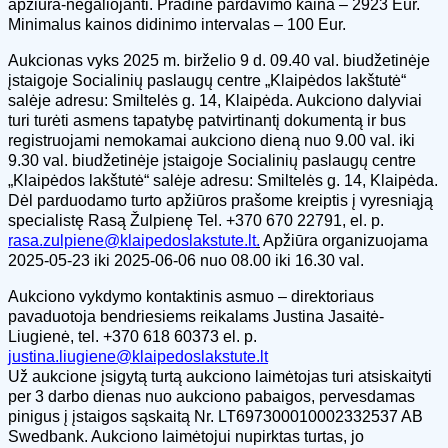
apžiūra-negaliojanti. Pradinė pardavimo kaina – 2923 Eur.
Minimalus kainos didinimo intervalas – 100 Eur.
Aukcionas vyks 2025 m. birželio 9 d. 09.40 val. biudžetinėje
įstaigoje Socialinių paslaugų centre „Klaipėdos lakštutė“
salėje adresu: Smiltelės g. 14, Klaipėda. Aukciono dalyviai
turi turėti asmens tapatybę patvirtinantį dokumentą ir bus
registruojami nemokamai aukciono dieną nuo 9.00 val. iki
9.30 val. biudžetinėje įstaigoje Socialinių paslaugų centre
„Klaipėdos lakštutė“ salėje adresu: Smiltelės g. 14, Klaipėda.
Dėl parduodamo turto apžiūros prašome kreiptis į vyresniąją
specialistę Rasą Žulpienę Tel. +370 670 22791, el. p.
rasa.zulpiene@klaipedoslakstute.lt
.
Apžiūra organizuojama
2025-05-23 iki 2025-06-06 nuo 08.00 iki 16.30 val.
Aukciono vykdymo kontaktinis asmuo – direktoriaus
pavaduotoja bendriesiems reikalams Justina Jasaitė-
Liugienė, tel. +370 618 60373 el. p.
justina.liugiene@klaipedoslakstute.lt
Už aukcione įsigytą turtą aukciono laimėtojas turi atsiskaityti
per 3 darbo dienas nuo aukciono pabaigos, pervesdamas
pinigus į įstaigos sąskaitą Nr. LT697300010002332537 AB
Swedbank. Aukciono laimėtojui nupirktas turtas, jo