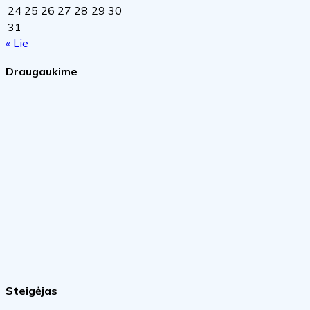
24
25
26
27
28
29
30
31
« Lie
Draugaukime
Steigėjas