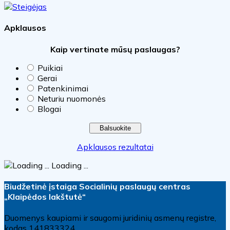
Apklausos
Kaip vertinate mūsų paslaugas?
Puikiai
Gerai
Patenkinimai
Neturiu nuomonės
Blogai
Apklausos rezultatai
Loading ...
Biudžetinė įstaiga Socialinių paslaugų centras
„Klaipėdos lakštutė“
Duomenys kaupiami ir saugomi juridinių asmenų registre,
kodas 141833324