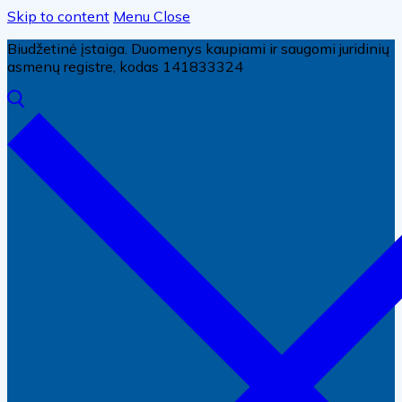
Skip to content
Menu
Close
Biudžetinė įstaiga. Duomenys kaupiami ir saugomi juridinių
asmenų registre, kodas 141833324