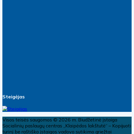
Steigėjas
Visos teisės saugomos © 2026 m. Biudžetinė įstaiga
Socialinių paslaugų centras „Klaipėdos lakštutė“ – Kopijuoti
turinį be raštiško įstaigos vadovo sutikimo griežtai