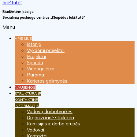
Biudžetinė įstaiga
Socialinių paslaugų centras „Klaipėdos lakštutė“
Menu
APIE MUS
Istorija
Vykdomi projektai
Projektai
Spauda
Videogalerija
Parama
Karjeros galimybės
NAUJIENOS
STRUKTŪRA IR
KONTAKTINĖ
INFORMACIJA
Vadovų darbotvarkės
Organizacinė struktūra
Komisijos ir darbo grupės
Vadovai
Kontaktai