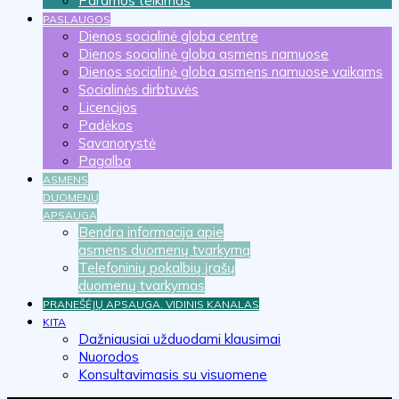
Paramos teikimas
PASLAUGOS
Dienos socialinė globa centre
Dienos socialinė globa asmens namuose
Dienos socialinė globa asmens namuose vaikams
Socialinės dirbtuvės
Licencijos
Padėkos
Savanorystė
Pagalba
ASMENS
DUOMENŲ
APSAUGA
Bendra informacija apie
asmens duomenų tvarkymą
Telefoninių pokalbių įrašų
duomenų tvarkymas
PRANEŠĖJŲ APSAUGA. VIDINIS KANALAS
KITA
Dažniausiai užduodami klausimai
Nuorodos
Konsultavimasis su visuomene