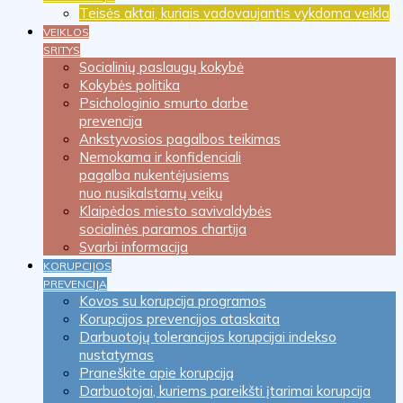
Teisės aktai, kuriais vadovaujantis vykdoma veikla
VEIKLOS
SRITYS
Socialinių paslaugų kokybė
Kokybės politika
Psichologinio smurto darbe
prevencija
Ankstyvosios pagalbos teikimas
Nemokama ir konfidenciali
pagalba nukentėjusiems
nuo nusikalstamų veikų
Klaipėdos miesto savivaldybės
socialinės paramos chartija
Svarbi informacija
KORUPCIJOS
PREVENCIJA
Kovos su korupcija programos
Korupcijos prevencijos ataskaita
Darbuotojų tolerancijos korupcijai indekso
nustatymas
Praneškite apie korupciją
Darbuotojai, kuriems pareikšti įtarimai korupcija