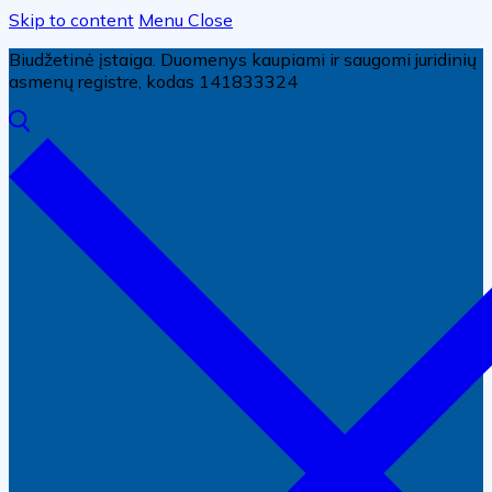
Skip to content
Menu
Close
Biudžetinė įstaiga. Duomenys kaupiami ir saugomi juridinių
asmenų registre, kodas 141833324