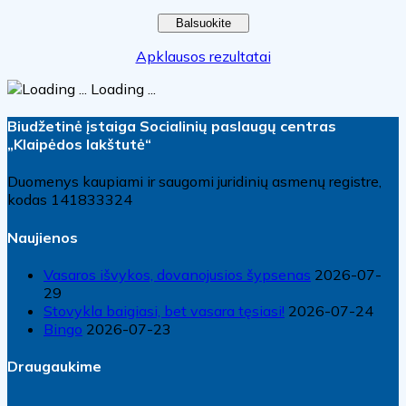
Apklausos rezultatai
Loading ...
Biudžetinė įstaiga Socialinių paslaugų centras
„Klaipėdos lakštutė“
Duomenys kaupiami ir saugomi juridinių asmenų registre,
kodas 141833324
Naujienos
Vasaros išvykos, dovanojusios šypsenas
2026-07-
29
Stovykla baigiasi, bet vasara tęsiasi!
2026-07-24
Bingo
2026-07-23
Draugaukime