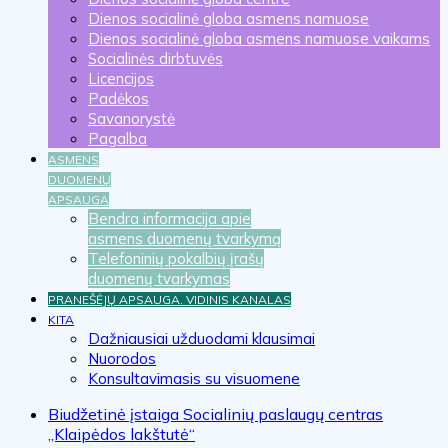
Dienos socialinė globa asmens namuose
Dienos socialinė globa asmens namuose vaikams
Socialinės dirbtuvės
Licencijos
Padėkos
Savanorystė
Pagalba
ASMENS
DUOMENŲ
APSAUGA
Bendra informacija apie
asmens duomenų tvarkymą
Telefoninių pokalbių įrašų
duomenų tvarkymas
PRANEŠĖJŲ APSAUGA. VIDINIS KANALAS
KITA
Dažniausiai užduodami klausimai
Nuorodos
Konsultavimasis su visuomene
Biudžetinė įstaiga Socialinių paslaugų centras
„Klaipėdos lakštutė“