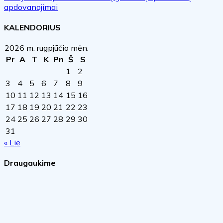
apdovanojimai
KALENDORIUS
2026 m. rugpjūčio mėn.
Pr
A
T
K
Pn
Š
S
1
2
3
4
5
6
7
8
9
10
11
12
13
14
15
16
17
18
19
20
21
22
23
24
25
26
27
28
29
30
31
« Lie
Draugaukime