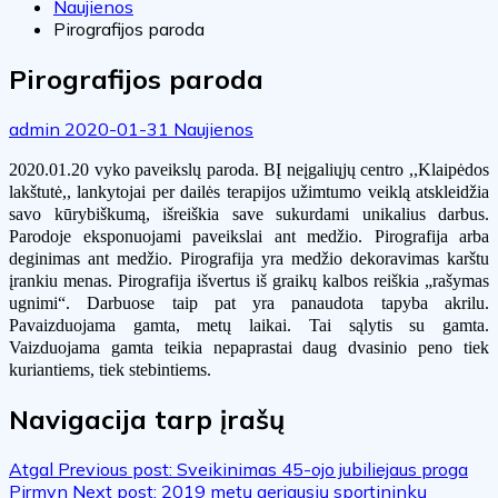
Naujienos
Pirografijos paroda
Pirografijos paroda
admin
2020-01-31
Naujienos
2020.01.20 vyko paveikslų paroda. BĮ neįgaliųjų centro ,,Klaipėdos
lakštutė,, lankytojai per dailės terapijos užimtumo veiklą atskleidžia
savo kūrybiškumą,
išreiškia save sukurdami unikalius darbus.
Parodoje eksponuojami paveikslai ant medžio. Pirografija arba
deginimas ant medžio. Pirografija
yra medžio dekoravimas karštu
įrankiu menas. Pirografija išvertus iš graikų kalbos reiškia
„rašymas
ugnimi“. Darbuose taip pat yra panaudota tapyba akrilu.
Pavaizduojama gamta, metų laikai. Tai sąlytis su
gamta.
Vaizduojama gamta teikia nepaprastai daug dvasinio peno tiek
kuriantiems, tiek
stebintiems.
Navigacija tarp įrašų
Atgal
Previous post:
Sveikinimas 45-ojo jubiliejaus proga
Pirmyn
Next post:
2019 metų geriausių sportininkų