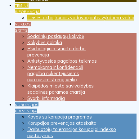
TEISINĖ
INFORMACIJA
Teisės aktai, kuriais vadovaujantis vykdoma veikla
VEIKLOS
SRITYS
Socialinių paslaugų kokybė
Kokybės politika
Psichologinio smurto darbe
prevencija
Ankstyvosios pagalbos teikimas
Nemokama ir konfidenciali
pagalba nukentėjusiems
nuo nusikalstamų veikų
Klaipėdos miesto savivaldybės
socialinės paramos chartija
Svarbi informacija
KORUPCIJOS
PREVENCIJA
Kovos su korupcija programos
Korupcijos prevencijos ataskaita
Darbuotojų tolerancijos korupcijai indekso
nustatymas