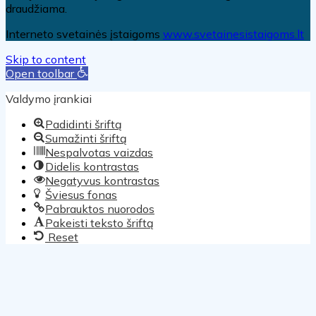
draudžiama.
Interneto svetainės įstaigoms
www.svetainesistaigoms.lt
Skip to content
Open toolbar
Valdymo įrankiai
Padidinti šriftą
Sumažinti šriftą
Nespalvotas vaizdas
Didelis kontrastas
Negatyvus kontrastas
Šviesus fonas
Pabrauktos nuorodos
Pakeisti teksto šriftą
Reset