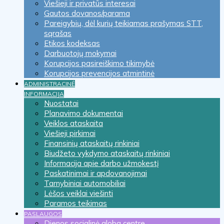
Viešieji ir privatūs interesai
Gautos dovanos/parama
Pareigybių, dėl kurių teikiamas prašymas STT,
sąrašas
Etikos kodeksas
Darbuotojų mokymai
Korupcijos pasireiškimo tikimybė
Korupcijos prevencijos atmintinė
ADMINISTRACINĖ
INFORMACIJA
Nuostatai
Planavimo dokumentai
Veiklos ataskaita
Viešieji pirkimai
Finansinių ataskaitų rinkiniai
Biudžeto vykdymo ataskaitų rinkiniai
Informacija apie darbo užmokestį
Paskatinimai ir apdovanojimai
Tarnybiniai automobiliai
Lėšos veiklai viešinti
Paramos teikimas
PASLAUGOS
Dienos socialinė globa centre