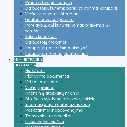
Praneškite apie korupciją
Darbuotojai, kuriems pareikšti įtarimai korupcija
Viešieji ir privatūs interesai
Gautos dovanos/parama
Pareigybių, dėl kurių teikiamas prašymas STT,
sąrašas
Etikos kodeksas
Darbuotojų mokymai
Korupcijos pasireiškimo tikimybė
Korupcijos prevencijos atmintinė
ADMINISTRACINĖ
INFORMACIJA
Nuostatai
Planavimo dokumentai
Veiklos ataskaita
Viešieji pirkimai
Finansinių ataskaitų rinkiniai
Biudžeto vykdymo ataskaitų rinkiniai
Informacija apie darbo užmokestį
Paskatinimai ir apdovanojimai
Tarnybiniai automobiliai
Lėšos veiklai viešinti