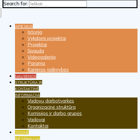
Search for:
APIE MUS
Istorija
Vykdomi projektai
Projektai
Spauda
Videogalerija
Parama
Karjeros galimybės
NAUJIENOS
STRUKTŪRA IR
KONTAKTINĖ
INFORMACIJA
Vadovų darbotvarkės
Organizacinė struktūra
Komisijos ir darbo grupės
Vadovai
Kontaktai
TEISINĖ
INFORMACIJA