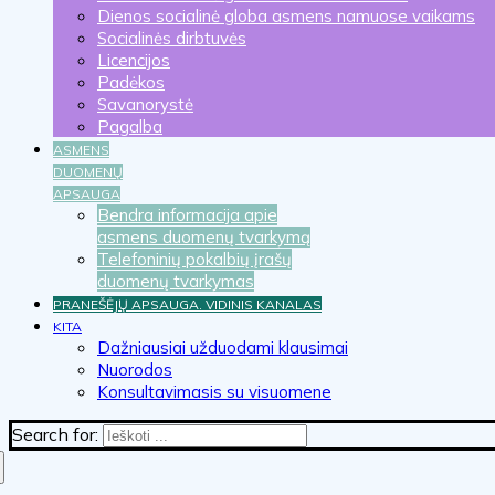
Dienos socialinė globa asmens namuose vaikams
Socialinės dirbtuvės
Licencijos
Padėkos
Savanorystė
Pagalba
ASMENS
DUOMENŲ
APSAUGA
Bendra informacija apie
asmens duomenų tvarkymą
Telefoninių pokalbių įrašų
duomenų tvarkymas
PRANEŠĖJŲ APSAUGA. VIDINIS KANALAS
KITA
Dažniausiai užduodami klausimai
Nuorodos
Konsultavimasis su visuomene
Search for: