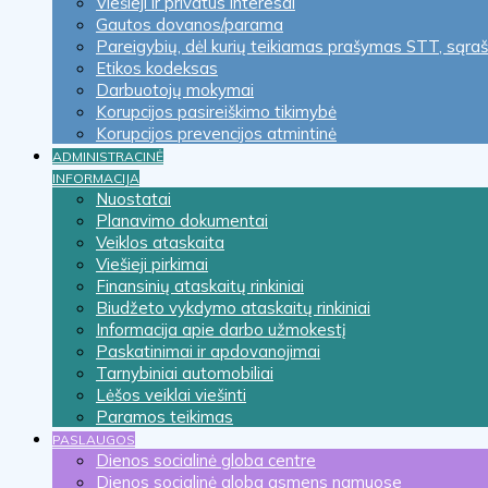
Viešieji ir privatūs interesai
Gautos dovanos/parama
Pareigybių, dėl kurių teikiamas prašymas STT, sąra
Etikos kodeksas
Darbuotojų mokymai
Korupcijos pasireiškimo tikimybė
Korupcijos prevencijos atmintinė
ADMINISTRACINĖ
INFORMACIJA
Nuostatai
Planavimo dokumentai
Veiklos ataskaita
Viešieji pirkimai
Finansinių ataskaitų rinkiniai
Biudžeto vykdymo ataskaitų rinkiniai
Informacija apie darbo užmokestį
Paskatinimai ir apdovanojimai
Tarnybiniai automobiliai
Lėšos veiklai viešinti
Paramos teikimas
PASLAUGOS
Dienos socialinė globa centre
Dienos socialinė globa asmens namuose