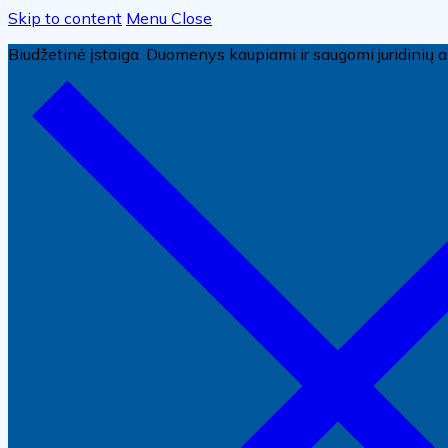
Skip to content
Menu
Close
Biudžetinė įstaiga. Duomenys kaupiami ir saugomi juridini