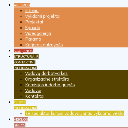
APIE MUS
Istorija
Vykdomi projektai
Projektai
Spauda
Videogalerija
Parama
Karjeros galimybės
NAUJIENOS
STRUKTŪRA IR
KONTAKTINĖ
INFORMACIJA
Vadovų darbotvarkės
Organizacinė struktūra
Komisijos ir darbo grupės
Vadovai
Kontaktai
TEISINĖ
INFORMACIJA
Teisės aktai, kuriais vadovaujantis vykdoma veikla
VEIKLOS
SRITYS