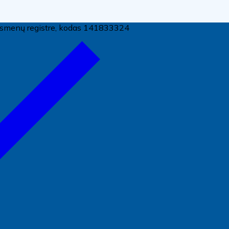
ų asmenų registre, kodas 141833324