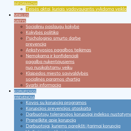
INFORMACIJA
Teisės aktai, kuriais vadovaujantis vykdoma veikla
VEIKLOS
SRITYS
Socialinių paslaugų kokybė
Kokybės politika
Psichologinio smurto darbe
prevencija
Ankstyvosios pagalbos teikimas
Nemokama ir konfidenciali
pagalba nukentėjusiems
nuo nusikalstamų veikų
Klaipėdos miesto savivaldybės
socialinės paramos chartija
Svarbi informacija
KORUPCIJOS
PREVENCIJA
Kovos su korupcija programos
Korupcijos prevencijos ataskaita
Darbuotojų tolerancijos korupcijai indekso nustatym
Praneškite apie korupciją
Darbuotojai, kuriems pareikšti įtarimai korupcija