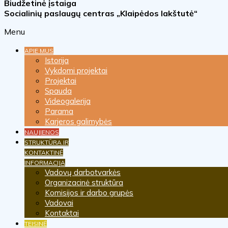
Biudžetinė įstaiga
Socialinių paslaugų centras „Klaipėdos lakštutė“
Menu
APIE MUS
Istorija
Vykdomi projektai
Projektai
Spauda
Videogalerija
Parama
Karjeros galimybės
NAUJIENOS
STRUKTŪRA IR
KONTAKTINĖ
INFORMACIJA
Vadovų darbotvarkės
Organizacinė struktūra
Komisijos ir darbo grupės
Vadovai
Kontaktai
TEISINĖ