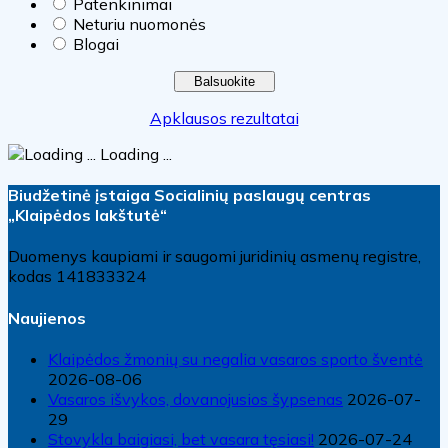
Patenkinimai
Neturiu nuomonės
Blogai
Apklausos rezultatai
Loading ...
Biudžetinė įstaiga Socialinių paslaugų centras
„Klaipėdos lakštutė“
Duomenys kaupiami ir saugomi juridinių asmenų registre,
kodas 141833324
Naujienos
Klaipėdos žmonių su negalia vasaros sporto šventė
2026-08-06
Vasaros išvykos, dovanojusios šypsenas
2026-07-
29
Stovykla baigiasi, bet vasara tęsiasi!
2026-07-24