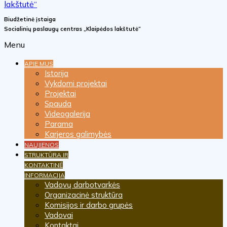
Biudžetinė įstaiga
Socialinių paslaugų centras „Klaipėdos lakštutė“
Menu
APIE MUS
Istorija
Vykdomi projektai
Projektai
Spauda
Videogalerija
Parama
Karjeros galimybės
NAUJIENOS
STRUKTŪRA IR
KONTAKTINĖ
INFORMACIJA
Vadovų darbotvarkės
Organizacinė struktūra
Komisijos ir darbo grupės
Vadovai
Kontaktai