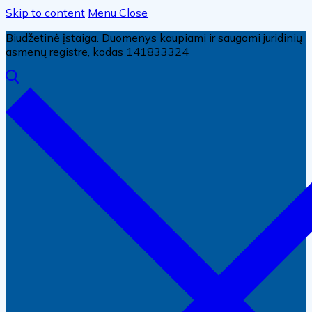
Skip to content
Menu
Close
Biudžetinė įstaiga. Duomenys kaupiami ir saugomi juridinių
asmenų registre, kodas 141833324