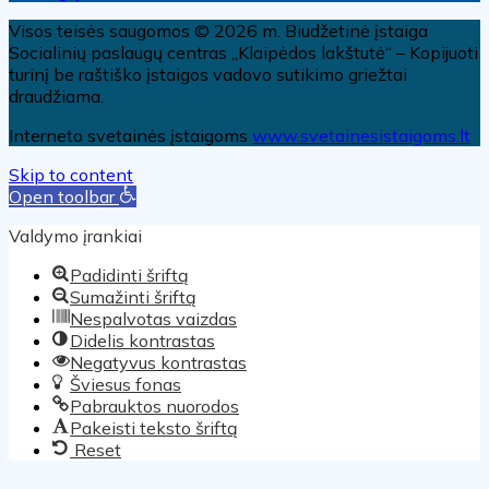
Visos teisės saugomos © 2026 m. Biudžetinė įstaiga
Socialinių paslaugų centras „Klaipėdos lakštutė“ – Kopijuoti
turinį be raštiško įstaigos vadovo sutikimo griežtai
draudžiama.
Interneto svetainės įstaigoms
www.svetainesistaigoms.lt
Skip to content
Open toolbar
Valdymo įrankiai
Padidinti šriftą
Sumažinti šriftą
Nespalvotas vaizdas
Didelis kontrastas
Negatyvus kontrastas
Šviesus fonas
Pabrauktos nuorodos
Pakeisti teksto šriftą
Reset