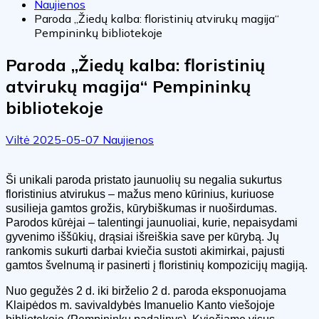
Naujienos
Paroda „Žiedų kalba: floristinių atvirukų magija“
Pempininkų bibliotekoje
Paroda „Žiedų kalba: floristinių
atvirukų magija“ Pempininkų
bibliotekoje
Viltė
2025-05-07
Naujienos
Ši unikali paroda pristato jaunuolių su negalia sukurtus
floristinius atvirukus – mažus meno kūrinius, kuriuose
susilieja gamtos grožis, kūrybiškumas ir nuoširdumas.
Parodos kūrėjai – talentingi jaunuoliai, kurie, nepaisydami
gyvenimo iššūkių, drąsiai išreiškia save per kūrybą. Jų
rankomis sukurti darbai kviečia sustoti akimirkai, pajusti
gamtos švelnumą ir pasinerti į floristinių kompozicijų magiją.
Nuo gegužės 2 d. iki birželio 2 d. paroda eksponuojama
Klaipėdos m. savivaldybės Imanuelio Kanto viešojoje