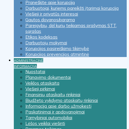
Praneškite apie korupciją
Darbuotojai, kuriems pareikšti įtarimai korupcija
Viešieji ir privatūs interesai
Gautos dovanos/parama
Pareigybių, dėl kurių teikiamas prašymas STT,
sąrašas
Etikos kodeksas
Darbuotojų mokymai
Korupcijos pasireiškimo tikimybė
Korupcijos prevencijos atmintinė
ADMINISTRACINĖ
INFORMACIJA
Nuostatai
Planavimo dokumentai
Veiklos ataskaita
Viešieji pirkimai
Finansinių ataskaitų rinkiniai
Biudžeto vykdymo ataskaitų rinkiniai
Informacija apie darbo užmokestį
Paskatinimai ir apdovanojimai
Tarnybiniai automobiliai
Lėšos veiklai viešinti