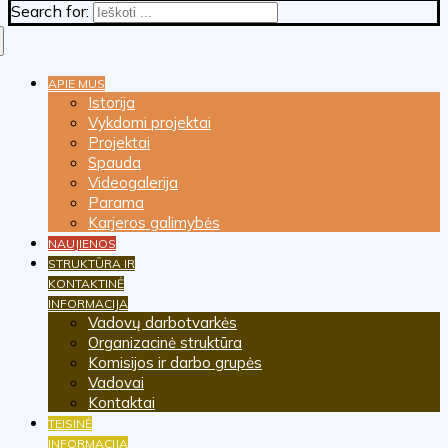
Search for:
APIE MUS
Istorija
Vykdomi projektai
Projektai
Spauda
Videogalerija
Parama
Karjeros galimybės
NAUJIENOS
STRUKTŪRA IR
KONTAKTINĖ
INFORMACIJA
Vadovų darbotvarkės
Organizacinė struktūra
Komisijos ir darbo grupės
Vadovai
Kontaktai
TEISINĖ
INFORMACIJA