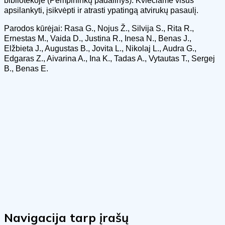
bibliotekoje (Pempininkų padalinys). Kviečiame visus
apsilankyti, įsikvėpti ir atrasti ypatingą atvirukų pasaulį.
Parodos kūrėjai:
Rasa G., Nojus Ž., Silvija S., Rita R.,
Ernestas M., Vaida D., Justina R., Inesa N., Benas J.,
Elžbieta J., Augustas B., Jovita L., Nikolaj L., Audra G.,
Edgaras Z., Aivarina A., Ina K., Tadas A., Vytautas T., Sergej
B., Benas E.
Navigacija tarp įrašų