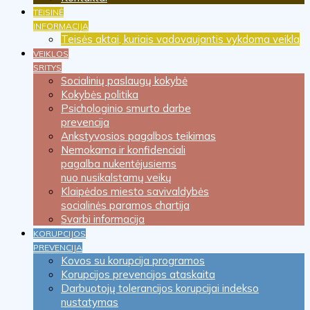
TEISINĖ
INFORMACIJA
Teisės aktai, kuriais vadovaujantis vykdoma veikla
VEIKLOS
SRITYS
Socialinių paslaugų kokybė
Kokybės politika
Psichologinio smurto darbe
prevencija
Ankstyvosios pagalbos teikimas
Nemokama ir konfidenciali
pagalba nukentėjusiems
nuo nusikalstamų veikų
Klaipėdos miesto savivaldybės
socialinės paramos chartija
Svarbi informacija
KORUPCIJOS
PREVENCIJA
Kovos su korupcija programos
Korupcijos prevencijos ataskaita
Darbuotojų tolerancijos korupcijai indekso
nustatymas