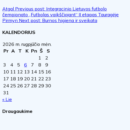
Atgal
Previous post:
Integracinio Lietuvos futbolo
čempionato „Futbolas vaikščiojant“ II etapas Tauragėje
Pirmyn
Next post:
Burnos higiena ir sveikata
KALENDORIUS
2026 m. rugpjūčio mėn.
Pr
A
T
K
Pn
Š
S
1
2
3
4
5
6
7
8
9
10
11
12
13
14
15
16
17
18
19
20
21
22
23
24
25
26
27
28
29
30
31
« Lie
Draugaukime