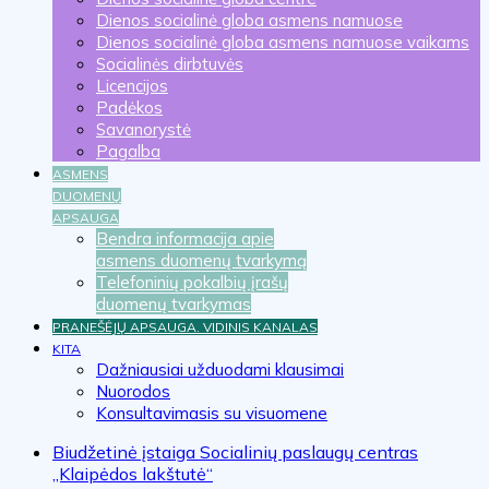
Dienos socialinė globa asmens namuose
Dienos socialinė globa asmens namuose vaikams
Socialinės dirbtuvės
Licencijos
Padėkos
Savanorystė
Pagalba
ASMENS
DUOMENŲ
APSAUGA
Bendra informacija apie
asmens duomenų tvarkymą
Telefoninių pokalbių įrašų
duomenų tvarkymas
PRANEŠĖJŲ APSAUGA. VIDINIS KANALAS
KITA
Dažniausiai užduodami klausimai
Nuorodos
Konsultavimasis su visuomene
Biudžetinė įstaiga Socialinių paslaugų centras
„Klaipėdos lakštutė“