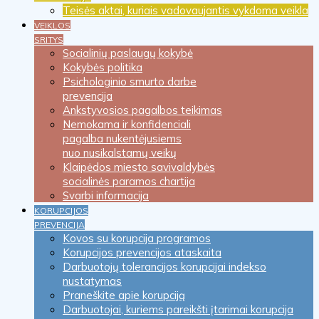
Teisės aktai, kuriais vadovaujantis vykdoma veikla
VEIKLOS
SRITYS
Socialinių paslaugų kokybė
Kokybės politika
Psichologinio smurto darbe
prevencija
Ankstyvosios pagalbos teikimas
Nemokama ir konfidenciali
pagalba nukentėjusiems
nuo nusikalstamų veikų
Klaipėdos miesto savivaldybės
socialinės paramos chartija
Svarbi informacija
KORUPCIJOS
PREVENCIJA
Kovos su korupcija programos
Korupcijos prevencijos ataskaita
Darbuotojų tolerancijos korupcijai indekso
nustatymas
Praneškite apie korupciją
Darbuotojai, kuriems pareikšti įtarimai korupcija