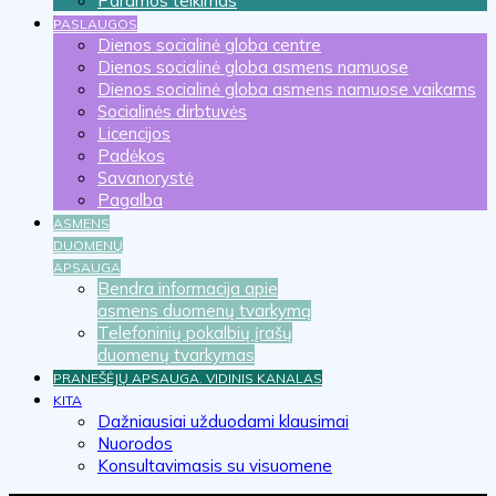
Paramos teikimas
PASLAUGOS
Dienos socialinė globa centre
Dienos socialinė globa asmens namuose
Dienos socialinė globa asmens namuose vaikams
Socialinės dirbtuvės
Licencijos
Padėkos
Savanorystė
Pagalba
ASMENS
DUOMENŲ
APSAUGA
Bendra informacija apie
asmens duomenų tvarkymą
Telefoninių pokalbių įrašų
duomenų tvarkymas
PRANEŠĖJŲ APSAUGA. VIDINIS KANALAS
KITA
Dažniausiai užduodami klausimai
Nuorodos
Konsultavimasis su visuomene