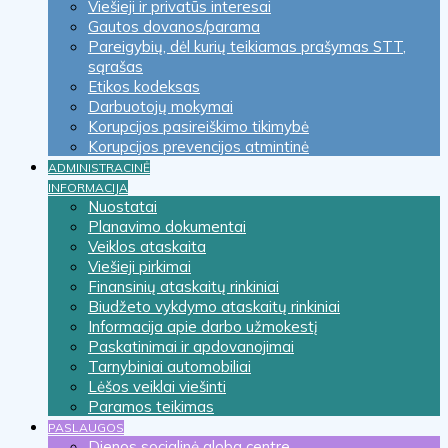
Viešieji ir privatūs interesai
Gautos dovanos/parama
Pareigybių, dėl kurių teikiamas prašymas STT,
sąrašas
Etikos kodeksas
Darbuotojų mokymai
Korupcijos pasireiškimo tikimybė
Korupcijos prevencijos atmintinė
ADMINISTRACINĖ
INFORMACIJA
Nuostatai
Planavimo dokumentai
Veiklos ataskaita
Viešieji pirkimai
Finansinių ataskaitų rinkiniai
Biudžeto vykdymo ataskaitų rinkiniai
Informacija apie darbo užmokestį
Paskatinimai ir apdovanojimai
Tarnybiniai automobiliai
Lėšos veiklai viešinti
Paramos teikimas
PASLAUGOS
Dienos socialinė globa centre