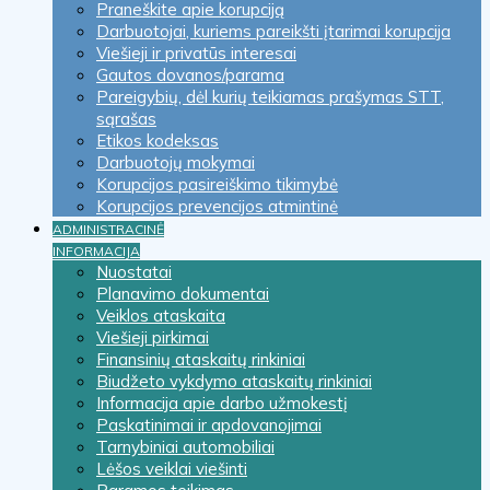
Praneškite apie korupciją
Darbuotojai, kuriems pareikšti įtarimai korupcija
Viešieji ir privatūs interesai
Gautos dovanos/parama
Pareigybių, dėl kurių teikiamas prašymas STT,
sąrašas
Etikos kodeksas
Darbuotojų mokymai
Korupcijos pasireiškimo tikimybė
Korupcijos prevencijos atmintinė
ADMINISTRACINĖ
INFORMACIJA
Nuostatai
Planavimo dokumentai
Veiklos ataskaita
Viešieji pirkimai
Finansinių ataskaitų rinkiniai
Biudžeto vykdymo ataskaitų rinkiniai
Informacija apie darbo užmokestį
Paskatinimai ir apdovanojimai
Tarnybiniai automobiliai
Lėšos veiklai viešinti