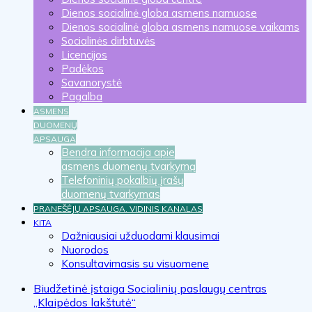
Dienos socialinė globa asmens namuose
Dienos socialinė globa asmens namuose vaikams
Socialinės dirbtuvės
Licencijos
Padėkos
Savanorystė
Pagalba
ASMENS
DUOMENŲ
APSAUGA
Bendra informacija apie
asmens duomenų tvarkymą
Telefoninių pokalbių įrašų
duomenų tvarkymas
PRANEŠĖJŲ APSAUGA. VIDINIS KANALAS
KITA
Dažniausiai užduodami klausimai
Nuorodos
Konsultavimasis su visuomene
Biudžetinė įstaiga Socialinių paslaugų centras
„Klaipėdos lakštutė“