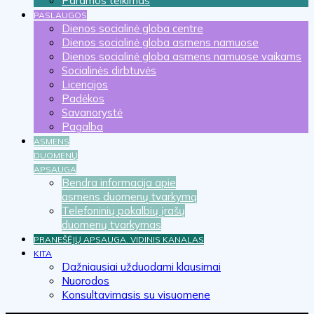
Paramos teikimas
PASLAUGOS
Dienos socialinė globa centre
Dienos socialinė globa asmens namuose
Dienos socialinė globa asmens namuose vaikams
Socialinės dirbtuvės
Licencijos
Padėkos
Savanorystė
Pagalba
ASMENS
DUOMENŲ
APSAUGA
Bendra informacija apie
asmens duomenų tvarkymą
Telefoninių pokalbių įrašų
duomenų tvarkymas
PRANEŠĖJŲ APSAUGA. VIDINIS KANALAS
KITA
Dažniausiai užduodami klausimai
Nuorodos
Konsultavimasis su visuomene