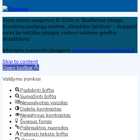
Visos teisės saugomos © 2026 m. Biudžetinė įstaiga
Socialinių paslaugų centras „Klaipėdos lakštutė“ – Kopijuoti
turinį be raštiško įstaigos vadovo sutikimo griežtai
draudžiama.
Interneto svetainės įstaigoms
www.svetainesistaigoms.lt
Skip to content
Open toolbar
Valdymo įrankiai
Padidinti šriftą
Sumažinti šriftą
Nespalvotas vaizdas
Didelis kontrastas
Negatyvus kontrastas
Šviesus fonas
Pabrauktos nuorodos
Pakeisti teksto šriftą
Reset