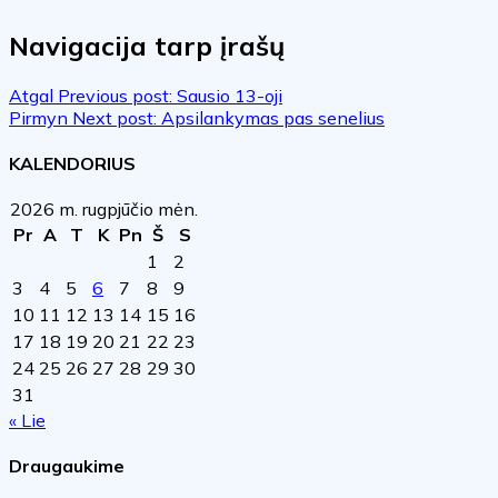
Navigacija tarp įrašų
Atgal
Previous post:
Sausio 13-oji
Pirmyn
Next post:
Apsilankymas pas senelius
KALENDORIUS
2026 m. rugpjūčio mėn.
Pr
A
T
K
Pn
Š
S
1
2
3
4
5
6
7
8
9
10
11
12
13
14
15
16
17
18
19
20
21
22
23
24
25
26
27
28
29
30
31
« Lie
Draugaukime