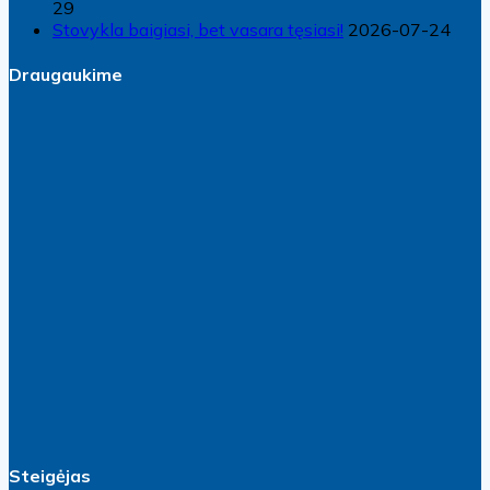
29
Stovykla baigiasi, bet vasara tęsiasi!
2026-07-24
Draugaukime
Steigėjas