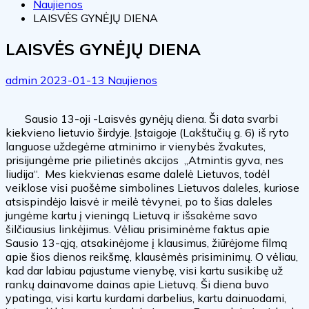
Naujienos
LAISVĖS GYNĖJŲ DIENA
LAISVĖS GYNĖJŲ DIENA
admin
2023-01-13
Naujienos
Sausio 13-oji -Laisvės gynėjų diena. Ši data svarbi
kiekvieno lietuvio širdyje. Įstaigoje (Lakštučių g. 6) iš ryto
languose uždegėme atminimo ir vienybės žvakutes,
prisijungėme prie pilietinės akcijos „Atmintis gyva, nes
liudija“. Mes kiekvienas esame dalelė Lietuvos, todėl
veiklose visi puošėme simbolines Lietuvos daleles, kuriose
atsispindėjo laisvė ir meilė tėvynei, po to šias daleles
jungėme kartu į vieningą Lietuvą ir išsakėme savo
šilčiausius linkėjimus. Vėliau prisiminėme faktus apie
Sausio 13-ąją, atsakinėjome į klausimus, žiūrėjome filmą
apie šios dienos reikšmę, klausėmės prisiminimų. O vėliau,
kad dar labiau pajustume vienybę, visi kartu susikibę už
rankų dainavome dainas apie Lietuvą. Ši diena buvo
ypatinga, visi kartu kurdami darbelius, kartu dainuodami,