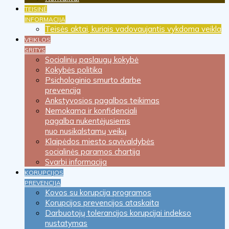
TEISINĖ
INFORMACIJA
Teisės aktai, kuriais vadovaujantis vykdoma veikla
VEIKLOS
SRITYS
Socialinių paslaugų kokybė
Kokybės politika
Psichologinio smurto darbe
prevencija
Ankstyvosios pagalbos teikimas
Nemokama ir konfidenciali
pagalba nukentėjusiems
nuo nusikalstamų veikų
Klaipėdos miesto savivaldybės
socialinės paramos chartija
Svarbi informacija
KORUPCIJOS
PREVENCIJA
Kovos su korupcija programos
Korupcijos prevencijos ataskaita
Darbuotojų tolerancijos korupcijai indekso
nustatymas