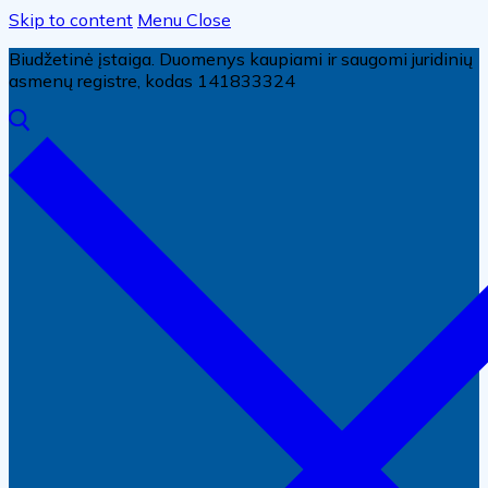
Skip to content
Menu
Close
Biudžetinė įstaiga. Duomenys kaupiami ir saugomi juridinių
asmenų registre, kodas 141833324