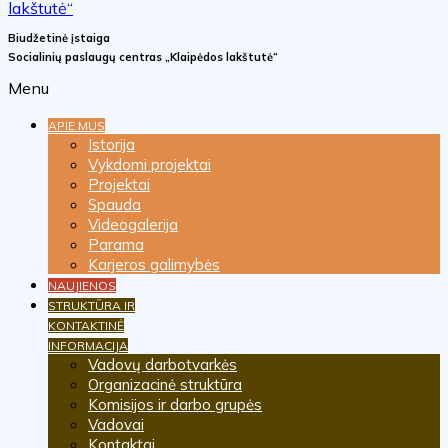
Biudžetinė įstaiga
Socialinių paslaugų centras „Klaipėdos lakštutė“
Menu
APIE MUS
Istorija
Vykdomi projektai
Projektai
Spauda
Videogalerija
Parama
Karjeros galimybės
NAUJIENOS
STRUKTŪRA IR
KONTAKTINĖ
INFORMACIJA
Vadovų darbotvarkės
Organizacinė struktūra
Komisijos ir darbo grupės
Vadovai
Kontaktai