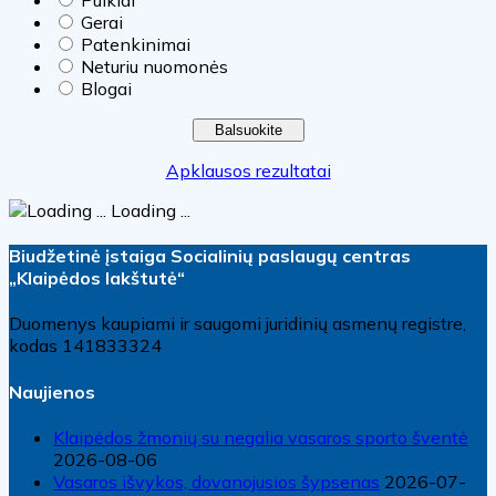
Gerai
Patenkinimai
Neturiu nuomonės
Blogai
Apklausos rezultatai
Loading ...
Biudžetinė įstaiga Socialinių paslaugų centras
„Klaipėdos lakštutė“
Duomenys kaupiami ir saugomi juridinių asmenų registre,
kodas 141833324
Naujienos
Klaipėdos žmonių su negalia vasaros sporto šventė
2026-08-06
Vasaros išvykos, dovanojusios šypsenas
2026-07-