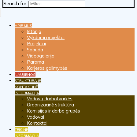
Search for:
APIE MUS
Istorija
Vykdomi projektai
Projektai
Spauda
Videogalerija
Parama
Karjeros galimybės
NAUJIENOS
STRUKTŪRA IR
KONTAKTINĖ
INFORMACIJA
Vadovų darbotvarkės
Organizacinė struktūra
Komisijos ir darbo grupės
Vadovai
Kontaktai
TEISINĖ
INFORMACIJA