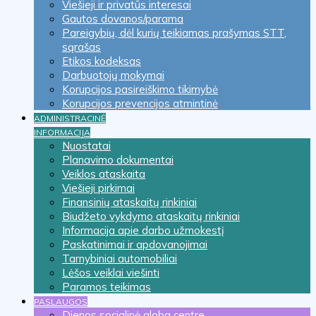
Viešieji ir privatūs interesai
Gautos dovanos/parama
Pareigybių, dėl kurių teikiamas prašymas STT,
sąrašas
Etikos kodeksas
Darbuotojų mokymai
Korupcijos pasireiškimo tikimybė
Korupcijos prevencijos atmintinė
ADMINISTRACINĖ
INFORMACIJA
Nuostatai
Planavimo dokumentai
Veiklos ataskaita
Viešieji pirkimai
Finansinių ataskaitų rinkiniai
Biudžeto vykdymo ataskaitų rinkiniai
Informacija apie darbo užmokestį
Paskatinimai ir apdovanojimai
Tarnybiniai automobiliai
Lėšos veiklai viešinti
Paramos teikimas
PASLAUGOS
Dienos socialinė globa centre