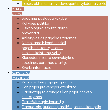
Teisės aktai, kuriais vadovaujantis vykdoma veikla
VEIKLOS
SRITYS
Socialinių paslaugų kokybė
Kokybės politika
Psichologinio smurto darbe
prevencija
Ankstyvosios pagalbos teikimas
Nemokama ir konfidenciali
pagalba nukentėjusiems
nuo nusikalstamų veikų
Klaipėdos miesto savivaldybės
socialinės paramos chartija
Svarbi informacija
KORUPCIJOS
PREVENCIJA
Kovos su korupcija programos
Korupcijos prevencijos ataskaita
Darbuotojų tolerancijos korupcijai indekso
nustatymas
Praneškite apie korupciją
Darbuotojai, kuriems pareikšti įtarimai korupcija