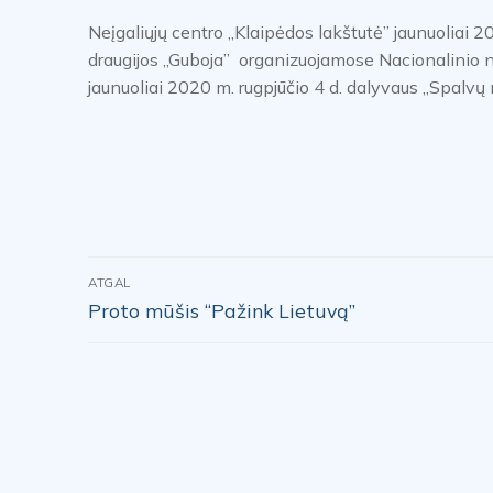
Neįgaliųjų centro „Klaipėdos lakštutė” jaunuoliai 
draugijos „Guboja” organizuojamose Nacionalinio n
jaunuoliai 2020 m. rugpjūčio 4 d. dalyvaus „Spalv
Navigacija
ATGAL
Previous
Proto mūšis “Pažink Lietuvą”
tarp
post:
įrašų