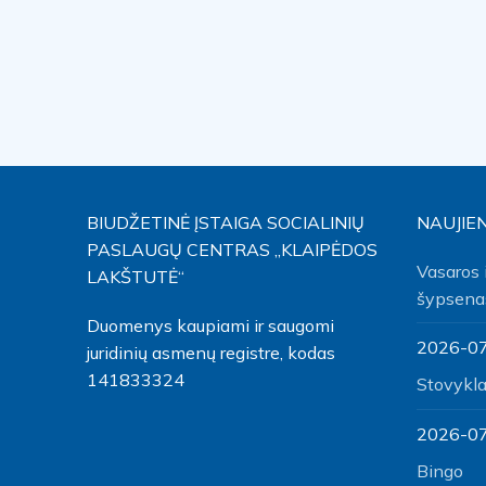
BIUDŽETINĖ ĮSTAIGA SOCIALINIŲ
NAUJIE
PASLAUGŲ CENTRAS „KLAIPĖDOS
Vasaros 
LAKŠTUTĖ“
šypsena
Duomenys kaupiami ir saugomi
2026-0
juridinių asmenų registre, kodas
141833324
Stovykla 
2026-0
Bingo