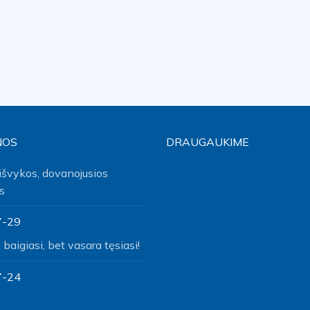
NOS
DRAUGAUKIME
išvykos, dovanojusios
s
7-29
baigiasi, bet vasara tęsiasi!
7-24