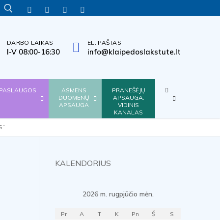
INFORMACIJA
TITULINIS
VERSIJA
TINKLALAPIO
INFORMACIJA
LENGVAI
NEĮGALIESIEMS
STRUKTŪRA
GESTŲ
SUPRANTAMA
KALBA
KALBA
DARBO LAIKAS
EL. PAŠTAS
Search for:
I-V 08:00-16:30
info@klaipedoslakstute.lt
KITA
PASLAUGOS
ASMENS
PRANEŠĖJŲ
DUOMENŲ
APSAUGA.
APSAUGA
VIDINIS
KANALAS
S”
KALENDORIUS
2026 m. rugpjūčio mėn.
Pr
A
T
K
Pn
Š
S