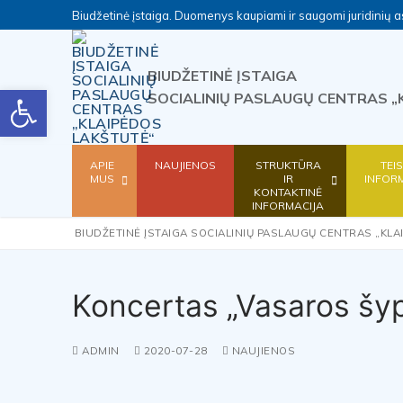
Skip
Biudžetinė įstaiga. Duomenys kaupiami ir saugomi juridini
to
content
BIUDŽETINĖ ĮSTAIGA
Open toolbar
SOCIALINIŲ PASLAUGŲ CENTRAS „
APIE
NAUJIENOS
STRUKTŪRA
TEI
MUS
IR
INFOR
KONTAKTINĖ
INFORMACIJA
BIUDŽETINĖ ĮSTAIGA SOCIALINIŲ PASLAUGŲ CENTRAS „KLA
Koncertas „Vasaros šy
ADMIN
2020-07-28
NAUJIENOS