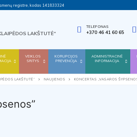
ų asmenų registre, kodas 141833324
TELEFONAS
+370 46 41 60 65
KLAIPĖDOS LAKŠTUTĖ“
SINĖ
VEIKLOS
KORUPCIJOS
ADMINISTRACINĖ
MACIJA
SRITYS
PREVENCIJA
INFORMACIJA
IPĖDOS LAKŠTUTĖ“
NAUJIENOS
KONCERTAS „VASAROS ŠYPSENO
psenos”