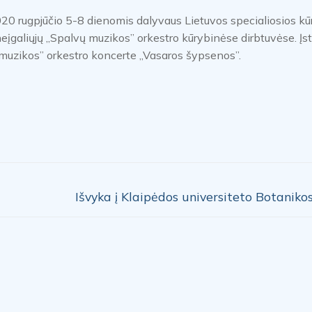
2020 rugpjūčio 5-8 dienomis dalyvaus Lietuvos specialiosios k
eįgaliųjų „Spalvų muzikos” orkestro kūrybinėse dirbtuvėse. Įs
ų muzikos” orkestro koncerte „Vasaros šypsenos”.
Next
Išvyka į Klaipėdos universiteto Botaniko
post: