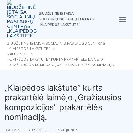
Skip
to
BIUDŽETINĖ ĮSTAIGA
content
SOCIALINIŲ PASLAUGŲ CENTRAS
„KLAIPĖDOS LAKŠTUTĖ“
BIUDŽETINĖ ĮSTAIGA SOCIALINIŲ PASLAUGŲ CENTRAS
„KLAIPĖDOS LAKŠTUTĖ“
NAUJIENOS
„KLAIPĖDOS LAKŠTUTĖ” KURTA PRAKARTĖLĖ LAIMĖJO
„GRAŽIAUSIOS KOMPOZICIJOS” PRAKARTĖLĖS NOMINACIJĄ.
„Klaipėdos lakštutė” kurta
prakartėlė laimėjo „Gražiausios
kompozicijos” prakartėlės
nominaciją.
ADMIN
2022-01-19
NAUJIENOS