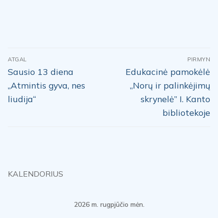
Navigacija
ATGAL
PIRMYN
tarp
Previous
Next
Sausio 13 diena
Edukacinė pamokėlė
post:
post:
įrašų
„Atmintis gyva, nes
„Norų ir palinkėjimų
liudija“
skrynelė” I. Kanto
bibliotekoje
KALENDORIUS
2026 m. rugpjūčio mėn.