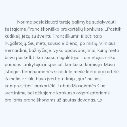
Norime pasidžiaugti turėję galimybę sudalyvauti
šeštąjame Pranciškoniško prakartėlių konkurse „Pasitik
kūdikėlį Jėzų su šventu Pranciškumi“ ir būti tarp
nugalėtojų. Šių metų sausio 9 dieną, po mišių, Vilniaus
Bernardinų bažnyčioje vyko apdovanojimai, kurių metu
buvo paskelbti konkurso nugalėtojai. Laimėtojus rinko
parodos lankytojai ir speciali konkurso komisija. Mūsų
įstaigos bendruomenės su didele meile kurta prakartėlė
iš molio ir siūlų buvo įvertinta kaip „gražiausios
kompozicijos“ prakartėlė. Labai džiaugiamės šiuo
įvertinimu, bei dėkojame konkurso organizatoriams
broliams pranciškonams už gautas dovanas. 🙂