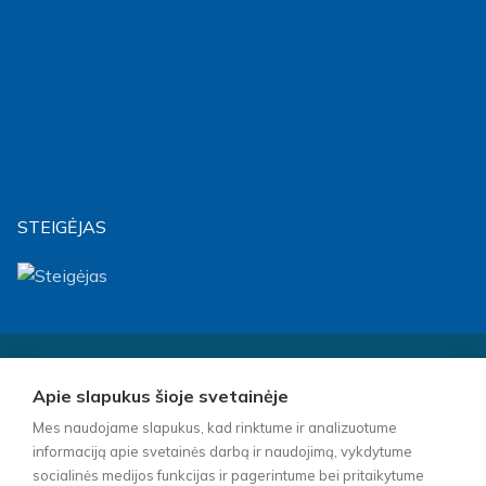
STEIGĖJAS
Visos teisės saugomos © 2026 m. Biudžetinė įstaiga Socialinių
paslaugų centras „Klaipėdos lakštutė“ – Kopijuoti turinį be
Apie slapukus šioje svetainėje
raštiško įstaigos vadovo sutikimo griežtai draudžiama.
Mes naudojame slapukus, kad rinktume ir analizuotume
informaciją apie svetainės darbą ir naudojimą, vykdytume
socialinės medijos funkcijas ir pagerintume bei pritaikytume
Interneto svetainės įstaigoms