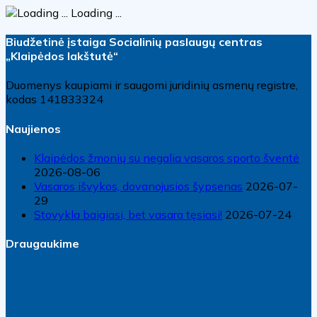
Loading ...
Biudžetinė įstaiga Socialinių paslaugų centras
„Klaipėdos lakštutė“
Duomenys kaupiami ir saugomi juridinių asmenų registre,
kodas 141833324
Naujienos
Klaipėdos žmonių su negalia vasaros sporto šventė
2026-08-06
Vasaros išvykos, dovanojusios šypsenas
2026-07-
29
Stovykla baigiasi, bet vasara tęsiasi!
2026-07-24
Draugaukime