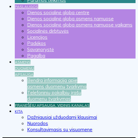
Paramos teikimas
PASLAUGOS
Dienos socialinė globa centre
Dienos socialinė globa asmens namuose
Dienos socialinė globa asmens namuose vaikams
Socialinės dirbtuvės
Licencijos
Padėkos
Savanorystė
Pagalba
ASMENS
DUOMENŲ
APSAUGA
Bendra informacija apie
asmens duomenų tvarkymą
Telefoninių pokalbių įrašų
duomenų tvarkymas
PRANEŠĖJŲ APSAUGA. VIDINIS KANALAS
KITA
Dažniausiai užduodami klausimai
Nuorodos
Konsultavimasis su visuomene