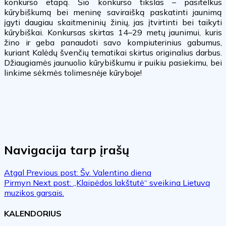
konkurso etapą. Šio konkurso tikslas – pasitelkus
kūrybiškumą bei meninę saviraišką paskatinti jaunimą
įgyti daugiau skaitmeninių žinių, jas įtvirtinti bei taikyti
kūrybiškai. Konkursas skirtas 14–29 metų jaunimui, kuris
žino ir geba panaudoti savo kompiuterinius gabumus,
kuriant Kalėdų švenčių tematikai skirtus originalius darbus.
Džiaugiamės jaunuolio kūrybiškumu ir puikiu pasiekimu, bei
linkime sėkmės tolimesnėje kūryboje!
Navigacija tarp įrašų
Atgal
Previous post:
Šv. Valentino diena
Pirmyn
Next post:
„Klaipėdos lakštutė“ sveikina Lietuvą
muzikos garsais.
KALENDORIUS