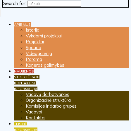
Search for:
APIE MUS
Istorija
Vykdomi projektai
Projektai
Spauda
Videogalerija
Parama
Karjeros galimybės
NAUJIENOS
STRUKTŪRA IR
KONTAKTINĖ
INFORMACIJA
Vadovų darbotvarkės
Organizacinė struktūra
Komisijos ir darbo grupės
Vadovai
Kontaktai
TEISINĖ
INFORMACIJA