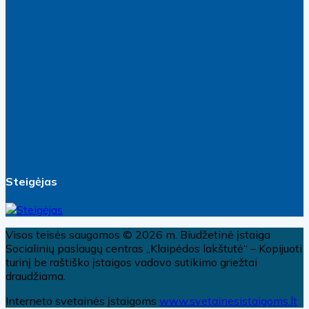
Steigėjas
Visos teisės saugomos © 2026 m. Biudžetinė įstaiga
Socialinių paslaugų centras „Klaipėdos lakštutė“ – Kopijuoti
turinį be raštiško įstaigos vadovo sutikimo griežtai
draudžiama.
Interneto svetainės įstaigoms
www.svetainesistaigoms.lt