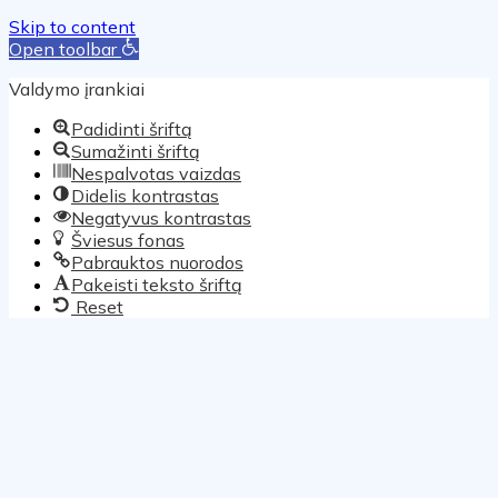
Skip to content
Open toolbar
Valdymo įrankiai
Padidinti šriftą
Sumažinti šriftą
Nespalvotas vaizdas
Didelis kontrastas
Negatyvus kontrastas
Šviesus fonas
Pabrauktos nuorodos
Pakeisti teksto šriftą
Reset