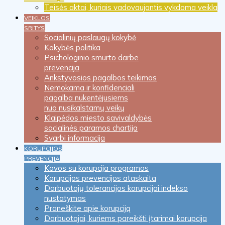
Teisės aktai, kuriais vadovaujantis vykdoma veikla
VEIKLOS
SRITYS
Socialinių paslaugų kokybė
Kokybės politika
Psichologinio smurto darbe
prevencija
Ankstyvosios pagalbos teikimas
Nemokama ir konfidenciali
pagalba nukentėjusiems
nuo nusikalstamų veikų
Klaipėdos miesto savivaldybės
socialinės paramos chartija
Svarbi informacija
KORUPCIJOS
PREVENCIJA
Kovos su korupcija programos
Korupcijos prevencijos ataskaita
Darbuotojų tolerancijos korupcijai indekso
nustatymas
Praneškite apie korupciją
Darbuotojai, kuriems pareikšti įtarimai korupcija