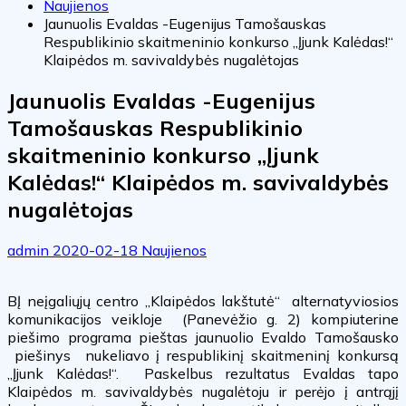
Naujienos
Jaunuolis Evaldas -Eugenijus Tamošauskas
Respublikinio skaitmeninio konkurso „Įjunk Kalėdas!“
Klaipėdos m. savivaldybės nugalėtojas
Jaunuolis Evaldas -Eugenijus
Tamošauskas Respublikinio
skaitmeninio konkurso „Įjunk
Kalėdas!“ Klaipėdos m. savivaldybės
nugalėtojas
admin
2020-02-18
Naujienos
BĮ neįgaliųjų centro „Klaipėdos lakštutė“ alternatyviosios
komunikacijos veikloje (Panevėžio g. 2) kompiuterine
piešimo programa pieštas jaunuolio Evaldo Tamošausko
piešinys nukeliavo į respublikinį skaitmeninį konkursą
„Įjunk Kalėdas!“. Paskelbus rezultatus Evaldas tapo
Klaipėdos m. savivaldybės nugalėtoju ir perėjo į antrąjį