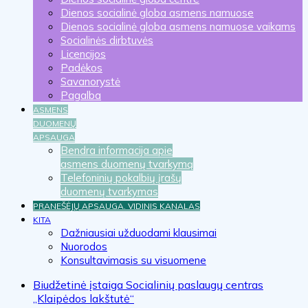
Dienos socialinė globa asmens namuose
Dienos socialinė globa asmens namuose vaikams
Socialinės dirbtuvės
Licencijos
Padėkos
Savanorystė
Pagalba
ASMENS
DUOMENŲ
APSAUGA
Bendra informacija apie
asmens duomenų tvarkymą
Telefoninių pokalbių įrašų
duomenų tvarkymas
PRANEŠĖJŲ APSAUGA. VIDINIS KANALAS
KITA
Dažniausiai užduodami klausimai
Nuorodos
Konsultavimasis su visuomene
Biudžetinė įstaiga Socialinių paslaugų centras
„Klaipėdos lakštutė“