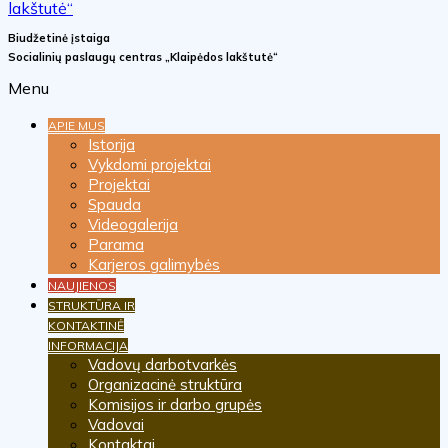
Biudžetinė įstaiga
Socialinių paslaugų centras „Klaipėdos lakštutė“
Menu
APIE MUS
Istorija
Vykdomi projektai
Projektai
Spauda
Videogalerija
Parama
Karjeros galimybės
NAUJIENOS
STRUKTŪRA IR
KONTAKTINĖ
INFORMACIJA
Vadovų darbotvarkės
Organizacinė struktūra
Komisijos ir darbo grupės
Vadovai
Kontaktai