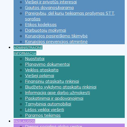
Viešieji ir privatūs interesai
Gautos dovanos/parama
Pareigybių, dėl kurių teikiamas prašymas STT,
sąrašas
Etikos kodeksas
Darbuotojų mokymai
Korupcijos pasireiškimo tikimybė
Korupcijos prevencijos atmintinė
ADMINISTRACINĖ
INFORMACIJA
Nuostatai
Planavimo dokumentai
Veiklos ataskaita
Viešieji pirkimai
Finansinių ataskaitų rinkiniai
Biudžeto vykdymo ataskaitų rinkiniai
Informacija apie darbo užmokestį
Paskatinimai ir apdovanojimai
Tarnybiniai automobiliai
Lėšos veiklai viešinti
Paramos teikimas
PASLAUGOS
Dienos socialinė globa centre