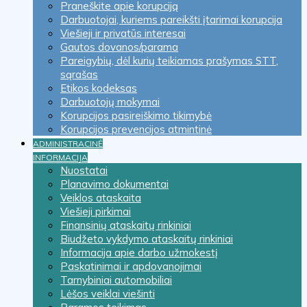
Praneškite apie korupciją
Darbuotojai, kuriems pareikšti įtarimai korupcija
Viešieji ir privatūs interesai
Gautos dovanos/parama
Pareigybių, dėl kurių teikiamas prašymas STT,
sąrašas
Etikos kodeksas
Darbuotojų mokymai
Korupcijos pasireiškimo tikimybė
Korupcijos prevencijos atmintinė
ADMINISTRACINĖ
INFORMACIJA
Nuostatai
Planavimo dokumentai
Veiklos ataskaita
Viešieji pirkimai
Finansinių ataskaitų rinkiniai
Biudžeto vykdymo ataskaitų rinkiniai
Informacija apie darbo užmokestį
Paskatinimai ir apdovanojimai
Tarnybiniai automobiliai
Lėšos veiklai viešinti