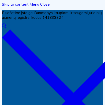
Skip to content
Menu
Close
Biudžetinė įstaiga. Duomenys kaupiami ir saugomi juridinių
asmenų registre, kodas 141833324