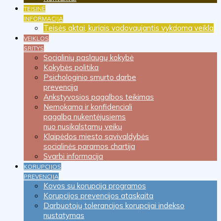
TEISINĖ
INFORMACIJA
Teisės aktai, kuriais vadovaujantis vykdoma veikla
VEIKLOS
SRITYS
Socialinių paslaugų kokybė
Kokybės politika
Psichologinio smurto darbe
prevencija
Ankstyvosios pagalbos teikimas
Nemokama ir konfidenciali
pagalba nukentėjusiems
nuo nusikalstamų veikų
Klaipėdos miesto savivaldybės
socialinės paramos chartija
Svarbi informacija
KORUPCIJOS
PREVENCIJA
Kovos su korupcija programos
Korupcijos prevencijos ataskaita
Darbuotojų tolerancijos korupcijai indekso
nustatymas