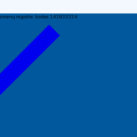
ų asmenų registre, kodas 141833324