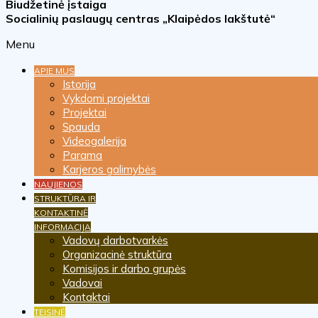
Biudžetinė įstaiga
Socialinių paslaugų centras „Klaipėdos lakštutė“
Menu
APIE MUS
Istorija
Vykdomi projektai
Projektai
Spauda
Videogalerija
Parama
Karjeros galimybės
NAUJIENOS
STRUKTŪRA IR
KONTAKTINĖ
INFORMACIJA
Vadovų darbotvarkės
Organizacinė struktūra
Komisijos ir darbo grupės
Vadovai
Kontaktai
TEISINĖ