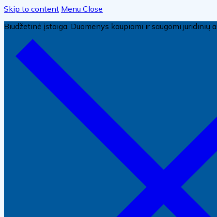
Skip to content
Menu
Close
Biudžetinė įstaiga. Duomenys kaupiami ir saugomi juridini