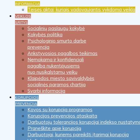
INFORMACIJA
Teisės aktai, kuriais vadovaujantis vykdoma veikla
VEIKLOS
SRITYS
Socialinių paslaugų kokybė
Kokybės politika
Psichologinio smurto darbe
prevencija
Ankstyvosios pagalbos teikimas
Nemokama ir konfidenciali
pagalba nukentėjusiems
nuo nusikalstamų veikų
Klaipėdos miesto savivaldybės
socialinės paramos chartija
Svarbi informacija
KORUPCIJOS
PREVENCIJA
Kovos su korupcija programos
Korupcijos prevencijos ataskaita
Darbuotojų tolerancijos korupcijai indekso nustatym
Praneškite apie korupciją
Darbuotojai, kuriems pareikšti įtarimai korupcija