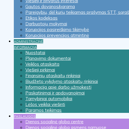
Viešieji ir privatūs interesai
Gautos dovanos/parama
Pareigybių, dėl kurių teikiamas prašymas STT, sąra
Etikos kodeksas
Darbuotojų mokymai
Korupcijos pasireiškimo tikimybė
Korupcijos prevencijos atmintinė
ADMINISTRACINĖ
INFORMACIJA
Nuostatai
Planavimo dokumentai
Veiklos ataskaita
Viešieji pirkimai
Finansinių ataskaitų rinkiniai
Biudžeto vykdymo ataskaitų rinkiniai
Informacija apie darbo užmokestį
Paskatinimai ir apdovanojimai
Tarnybiniai automobiliai
Lėšos veiklai viešinti
Paramos teikimas
PASLAUGOS
Dienos socialinė globa centre
Dienos socialinė globa asmens namuose