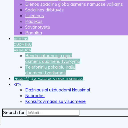
Dienos socialinė globa asmens namuose vaikams
Socialinės dirbtuvės
Licencijos
Padėkos
Savanorystė
Pagalba
ASMENS
DUOMENŲ
APSAUGA
Bendra informacija apie
asmens duomenų tvarkymą
Telefoninių pokalbių įrašų
duomenų tvarkymas
PRANEŠĖJŲ APSAUGA. VIDINIS KANALAS
KITA
Dažniausiai užduodami klausimai
Nuorodos
Konsultavimasis su visuomene
Search for: