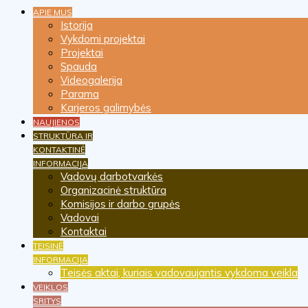
APIE MUS
Istorija
Vykdomi projektai
Projektai
Spauda
Videogalerija
Parama
Karjeros galimybės
NAUJIENOS
STRUKTŪRA IR
KONTAKTINĖ
INFORMACIJA
Vadovų darbotvarkės
Organizacinė struktūra
Komisijos ir darbo grupės
Vadovai
Kontaktai
TEISINĖ
INFORMACIJA
Teisės aktai, kuriais vadovaujantis vykdoma veikla
VEIKLOS
SRITYS