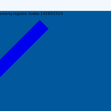
ų asmenų registre, kodas 141833324