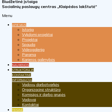
Biudžetinė įstaiga
Socialinių paslaugų centras „Klaipėdos lakštutė“
Menu
APIE MUS
Istorija
Vykdomi projektai
Projektai
Spauda
Videogalerija
Parama
Karjeros galimybės
NAUJIENOS
STRUKTŪRA IR
KONTAKTINĖ
INFORMACIJA
Vadovų darbotvarkės
Organizacinė struktūra
Komisijos ir darbo grupės
Vadovai
Kontaktai
TEISINĖ