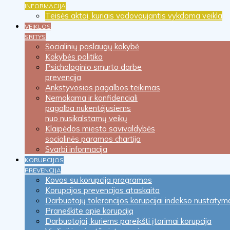
INFORMACIJA
Teisės aktai, kuriais vadovaujantis vykdoma veikla
VEIKLOS
SRITYS
Socialinių paslaugų kokybė
Kokybės politika
Psichologinio smurto darbe
prevencija
Ankstyvosios pagalbos teikimas
Nemokama ir konfidenciali
pagalba nukentėjusiems
nuo nusikalstamų veikų
Klaipėdos miesto savivaldybės
socialinės paramos chartija
Svarbi informacija
KORUPCIJOS
PREVENCIJA
Kovos su korupcija programos
Korupcijos prevencijos ataskaita
Darbuotojų tolerancijos korupcijai indekso nustatym
Praneškite apie korupciją
Darbuotojai, kuriems pareikšti įtarimai korupcija