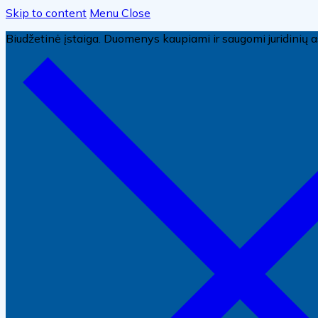
Skip to content
Menu
Close
Biudžetinė įstaiga. Duomenys kaupiami ir saugomi juridini