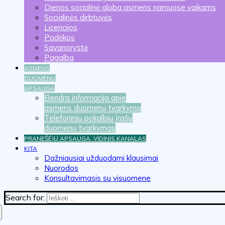
Dienos socialinė globa asmens namuose vaikams
Socialinės dirbtuvės
Licencijos
Padėkos
Savanorystė
Pagalba
ASMENS
DUOMENŲ
APSAUGA
Bendra informacija apie
asmens duomenų tvarkymą
Telefoninių pokalbių įrašų
duomenų tvarkymas
PRANEŠĖJŲ APSAUGA. VIDINIS KANALAS
KITA
Dažniausiai užduodami klausimai
Nuorodos
Konsultavimasis su visuomene
Search for: