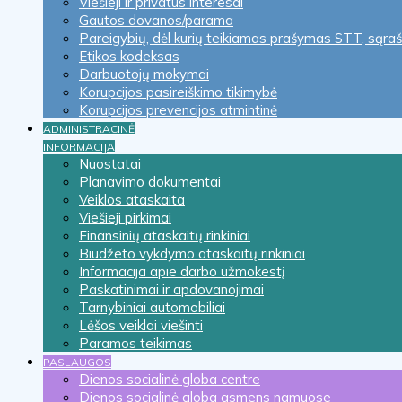
Viešieji ir privatūs interesai
Gautos dovanos/parama
Pareigybių, dėl kurių teikiamas prašymas STT, sąra
Etikos kodeksas
Darbuotojų mokymai
Korupcijos pasireiškimo tikimybė
Korupcijos prevencijos atmintinė
ADMINISTRACINĖ
INFORMACIJA
Nuostatai
Planavimo dokumentai
Veiklos ataskaita
Viešieji pirkimai
Finansinių ataskaitų rinkiniai
Biudžeto vykdymo ataskaitų rinkiniai
Informacija apie darbo užmokestį
Paskatinimai ir apdovanojimai
Tarnybiniai automobiliai
Lėšos veiklai viešinti
Paramos teikimas
PASLAUGOS
Dienos socialinė globa centre
Dienos socialinė globa asmens namuose