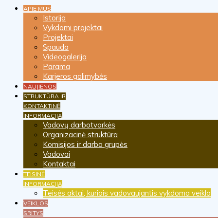
APIE MUS
Istorija
Vykdomi projektai
Projektai
Spauda
Videogalerija
Parama
Karjeros galimybės
NAUJIENOS
STRUKTŪRA IR
KONTAKTINĖ
INFORMACIJA
Vadovų darbotvarkės
Organizacinė struktūra
Komisijos ir darbo grupės
Vadovai
Kontaktai
TEISINĖ
INFORMACIJA
Teisės aktai, kuriais vadovaujantis vykdoma veikla
VEIKLOS
SRITYS