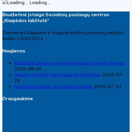
Loading ...
Biudžetinė įstaiga Socialinių paslaugų centras
„Klaipėdos lakštutė“
Duomenys kaupiami ir saugomi juridinių asmenų registre,
kodas 141833324
Naujienos
Klaipėdos žmonių su negalia vasaros sporto šventė
2026-08-06
Vasaros išvykos, dovanojusios šypsenas
2026-07-
29
Stovykla baigiasi, bet vasara tęsiasi!
2026-07-24
Draugaukime