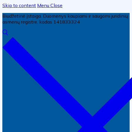
Skip to content
Menu
Close
Biudžetinė įstaiga. Duomenys kaupiami ir saugomi juridinių
asmenų registre, kodas 141833324