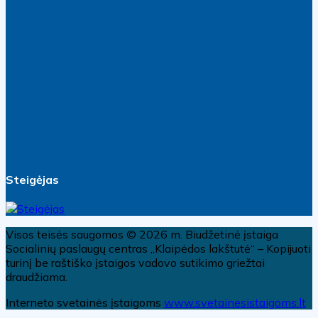
Steigėjas
Visos teisės saugomos © 2026 m. Biudžetinė įstaiga
Socialinių paslaugų centras „Klaipėdos lakštutė“ – Kopijuoti
turinį be raštiško įstaigos vadovo sutikimo griežtai
draudžiama.
Interneto svetainės įstaigoms
www.svetainesistaigoms.lt