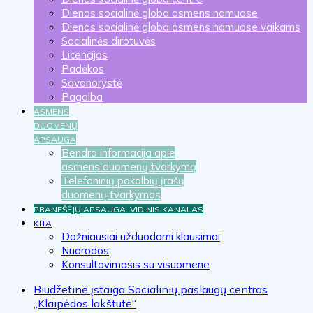
Dienos socialinė globa asmens namuose
Dienos socialinė globa asmens namuose vaikams
Socialinės dirbtuvės
Licencijos
Padėkos
Savanorystė
Pagalba
ASMENS
DUOMENŲ
APSAUGA
Bendra informacija apie
asmens duomenų tvarkymą
Telefoninių pokalbių įrašų
duomenų tvarkymas
PRANEŠĖJŲ APSAUGA. VIDINIS KANALAS
KITA
Dažniausiai užduodami klausimai
Nuorodos
Konsultavimasis su visuomene
Biudžetinė įstaiga Socialinių paslaugų centras
„Klaipėdos lakštutė“