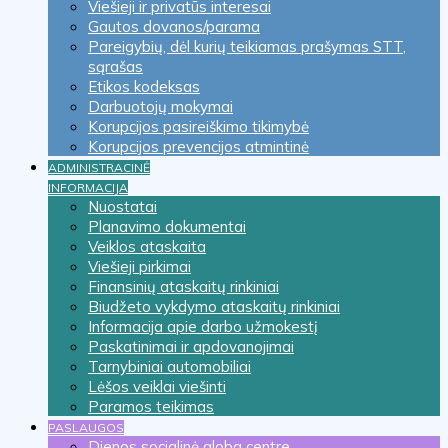
Viešieji ir privatūs interesai
Gautos dovanos/parama
Pareigybių, dėl kurių teikiamas prašymas STT,
sąrašas
Etikos kodeksas
Darbuotojų mokymai
Korupcijos pasireiškimo tikimybė
Korupcijos prevencijos atmintinė
ADMINISTRACINĖ
INFORMACIJA
Nuostatai
Planavimo dokumentai
Veiklos ataskaita
Viešieji pirkimai
Finansinių ataskaitų rinkiniai
Biudžeto vykdymo ataskaitų rinkiniai
Informacija apie darbo užmokestį
Paskatinimai ir apdovanojimai
Tarnybiniai automobiliai
Lėšos veiklai viešinti
Paramos teikimas
PASLAUGOS
Dienos socialinė globa centre