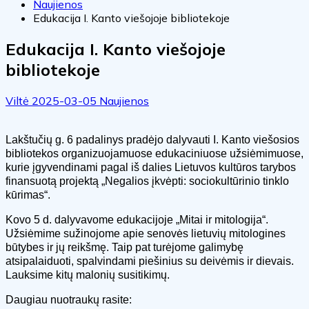
Naujienos
Edukacija I. Kanto viešojoje bibliotekoje
Edukacija I. Kanto viešojoje
bibliotekoje
Viltė
2025-03-05
Naujienos
Lakštučių g. 6 padalinys pradėjo dalyvauti I. Kanto viešosios
bibliotekos organizuojamuose edukaciniuose užsiėmimuose,
kurie įgyvendinami pagal iš dalies Lietuvos kultūros tarybos
finansuotą projektą „Negalios įkvėpti: sociokultūrinio tinklo
kūrimas“.
Kovo 5 d. dalyvavome edukacijoje „Mitai ir mitologija“.
Užsiėmime sužinojome apie senovės lietuvių mitologines
būtybes ir jų reikšmę. Taip pat turėjome galimybę
atsipalaiduoti, spalvindami piešinius su deivėmis ir dievais.
Lauksime kitų malonių susitikimų.
Daugiau nuotraukų rasite: