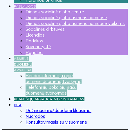
Paramos teikimas
PASLAUGOS
Dienos socialinė globa centre
Dienos socialinė globa asmens namuose
Dienos socialinė globa asmens namuose vaikams
Socialinės dirbtuvės
Licencijos
Padėkos
Savanorystė
Pagalba
ASMENS
DUOMENŲ
APSAUGA
Bendra informacija apie
asmens duomenų tvarkymą
Telefoninių pokalbių įrašų
duomenų tvarkymas
PRANEŠĖJŲ APSAUGA. VIDINIS KANALAS
KITA
Dažniausiai užduodami klausimai
Nuorodos
Konsultavimasis su visuomene