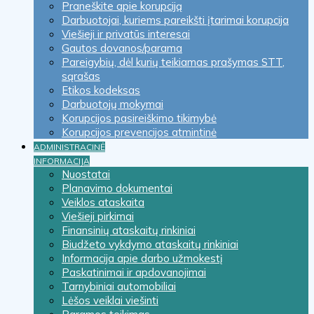
Praneškite apie korupciją
Darbuotojai, kuriems pareikšti įtarimai korupcija
Viešieji ir privatūs interesai
Gautos dovanos/parama
Pareigybių, dėl kurių teikiamas prašymas STT,
sąrašas
Etikos kodeksas
Darbuotojų mokymai
Korupcijos pasireiškimo tikimybė
Korupcijos prevencijos atmintinė
ADMINISTRACINĖ
INFORMACIJA
Nuostatai
Planavimo dokumentai
Veiklos ataskaita
Viešieji pirkimai
Finansinių ataskaitų rinkiniai
Biudžeto vykdymo ataskaitų rinkiniai
Informacija apie darbo užmokestį
Paskatinimai ir apdovanojimai
Tarnybiniai automobiliai
Lėšos veiklai viešinti