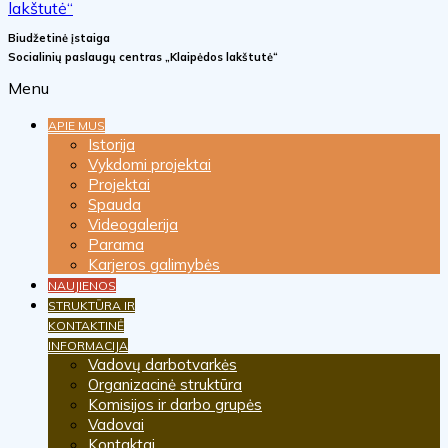
Biudžetinė įstaiga
Socialinių paslaugų centras „Klaipėdos lakštutė“
Menu
APIE MUS
Istorija
Vykdomi projektai
Projektai
Spauda
Videogalerija
Parama
Karjeros galimybės
NAUJIENOS
STRUKTŪRA IR
KONTAKTINĖ
INFORMACIJA
Vadovų darbotvarkės
Organizacinė struktūra
Komisijos ir darbo grupės
Vadovai
Kontaktai