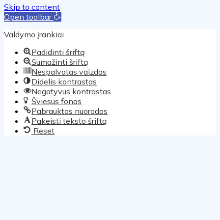
Skip to content
Open toolbar
Valdymo įrankiai
Padidinti šriftą
Sumažinti šriftą
Nespalvotas vaizdas
Didelis kontrastas
Negatyvus kontrastas
Šviesus fonas
Pabrauktos nuorodos
Pakeisti teksto šriftą
Reset