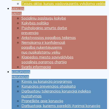
Teisės aktai, kuriais vadovaujantis vykdoma veikla
VEIKLOS
SRITYS
Socialinių paslaugų kokybė
Kokybės politika
Psichologinio smurto darbe
prevencija
Ankstyvosios pagalbos teikimas
Nemokama ir konfidenciali
pagalba nukentėjusiems
nuo nusikalstamų veikų
Klaipėdos miesto savivaldybės
socialinės paramos chartija
Svarbi informacija
KORUPCIJOS
PREVENCIJA
Kovos su korupcija programos
Korupcijos prevencijos ataskaita
Darbuotojų tolerancijos korupcijai indekso
nustatymas
Praneškite apie korupciją
Darbuotojai, kuriems pareikšti įtarimai korupcija