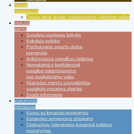
TEISINĖ
INFORMACIJA
Teisės aktai, kuriais vadovaujantis vykdoma veikla
VEIKLOS
SRITYS
Socialinių paslaugų kokybė
Kokybės politika
Psichologinio smurto darbe
prevencija
Ankstyvosios pagalbos teikimas
Nemokama ir konfidenciali
pagalba nukentėjusiems
nuo nusikalstamų veikų
Klaipėdos miesto savivaldybės
socialinės paramos chartija
Svarbi informacija
KORUPCIJOS
PREVENCIJA
Kovos su korupcija programos
Korupcijos prevencijos ataskaita
Darbuotojų tolerancijos korupcijai indekso
nustatymas