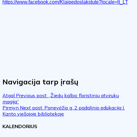
https://www.facebook.com/Klaipedoslakstute?locale=lt_LT
Navigacija tarp įrašų
Atgal
Previous post:
„Žiedų kalba: floristinių atvirukų
magija“
Pirmyn
Next post:
Panevėžio g. 2 padalinio edukacija I.
Kanto viešojoje bibliotekoje
KALENDORIUS