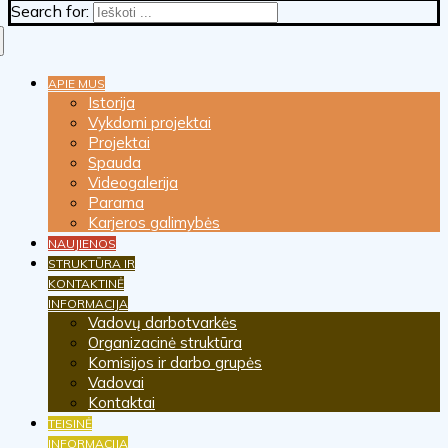
Search for:
APIE MUS
Istorija
Vykdomi projektai
Projektai
Spauda
Videogalerija
Parama
Karjeros galimybės
NAUJIENOS
STRUKTŪRA IR
KONTAKTINĖ
INFORMACIJA
Vadovų darbotvarkės
Organizacinė struktūra
Komisijos ir darbo grupės
Vadovai
Kontaktai
TEISINĖ
INFORMACIJA