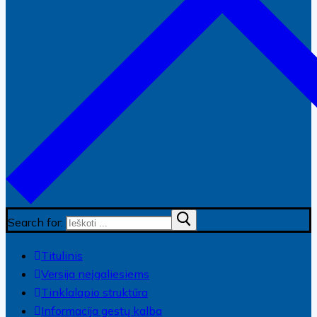
Search for:
Titulinis
Versija neįgaliesiems
Tinklalapio struktūra
Informacija gestų kalba