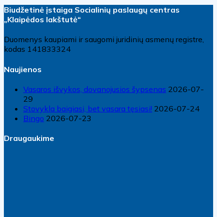
Biudžetinė įstaiga Socialinių paslaugų centras
„Klaipėdos lakštutė“
Duomenys kaupiami ir saugomi juridinių asmenų registre,
kodas 141833324
Naujienos
Vasaros išvykos, dovanojusios šypsenas
2026-07-
29
Stovykla baigiasi, bet vasara tęsiasi!
2026-07-24
Bingo
2026-07-23
Draugaukime