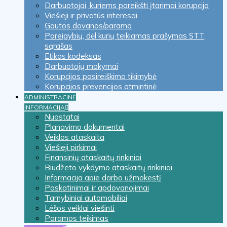
Darbuotojai, kuriems pareikšti įtarimai korupcija
Viešieji ir privatūs interesai
Gautos dovanos/parama
Pareigybių, dėl kurių teikiamas prašymas STT,
sąrašas
Etikos kodeksas
Darbuotojų mokymai
Korupcijos pasireiškimo tikimybė
Korupcijos prevencijos atmintinė
ADMINISTRACINĖ
INFORMACIJA
Nuostatai
Planavimo dokumentai
Veiklos ataskaita
Viešieji pirkimai
Finansinių ataskaitų rinkiniai
Biudžeto vykdymo ataskaitų rinkiniai
Informacija apie darbo užmokestį
Paskatinimai ir apdovanojimai
Tarnybiniai automobiliai
Lėšos veiklai viešinti
Paramos teikimas