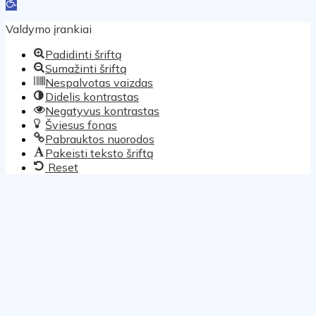
Open toolbar
Valdymo įrankiai
Padidinti šriftą
Sumažinti šriftą
Nespalvotas vaizdas
Didelis kontrastas
Negatyvus kontrastas
Šviesus fonas
Pabrauktos nuorodos
Pakeisti teksto šriftą
Reset