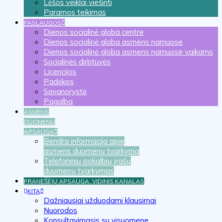
Lėšos veiklai viešinti
Paramos teikimas
PASLAUGOS
Dienos socialinė globa centre
Dienos socialinė globa asmens namuose
Dienos socialinė globa asmens namuose vaikams
Socialinės dirbtuvės
Licencijos
Padėkos
Savanorystė
Pagalba
ASMENS
DUOMENŲ
APSAUGA
Bendra informacija apie
asmens duomenų tvarkymą
Telefoninių pokalbių įrašų
duomenų tvarkymas
PRANEŠĖJŲ APSAUGA. VIDINIS KANALAS
KITA
Dažniausiai užduodami klausimai
Nuorodos
Konsultavimasis su visuomene