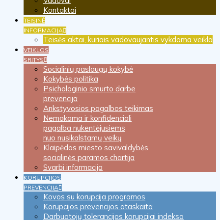
Vadovai
Kontaktai
TEISINĖ
INFORMACIJA
Teisės aktai, kuriais vadovaujantis vykdoma veikla
VEIKLOS
SRITYS
Socialinių paslaugų kokybė
Kokybės politika
Psichologinio smurto darbe
prevencija
Ankstyvosios pagalbos teikimas
Nemokama ir konfidenciali
pagalba nukentėjusiems
nuo nusikalstamų veikų
Klaipėdos miesto savivaldybės
socialinės paramos chartija
Svarbi informacija
KORUPCIJOS
PREVENCIJA
Kovos su korupcija programos
Korupcijos prevencijos ataskaita
Darbuotojų tolerancijos korupcijai indekso