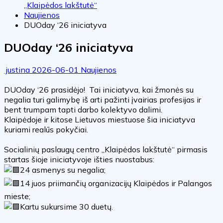
„Klaipėdos lakštutė“
Naujienos
DUOday ‘26 iniciatyva
DUOday ‘26 iniciatyva
justina
2026-06-01
Naujienos
DUOday ‘26 prasidėjo! Tai iniciatyva, kai žmonės su
negalia turi galimybę iš arti pažinti įvairias profesijas ir
bent trumpam tapti darbo kolektyvo dalimi.
Klaipėdoje ir kitose Lietuvos miestuose šia iniciatyva
kuriami realūs pokyčiai.
Socialinių paslaugų centro „Klaipėdos lakštutė“ pirmasis
startas šioje iniciatyvoje išties nuostabus:
24 asmenys su negalia;
14 juos priimančių organizacijų Klaipėdos ir Palangos
mieste;
Kartu sukursime 30 duetų.