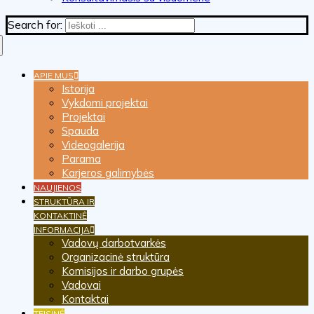
Search for:
APIE MUS
Istorija
Vykdomi projektai
Projektai
Spauda
Videogalerija
Parama
Karjeros galimybės
NAUJIENOS
STRUKTŪRA IR
KONTAKTINĖ
INFORMACIJA
Vadovų darbotvarkės
Organizacinė struktūra
Komisijos ir darbo grupės
Vadovai
Kontaktai
TEISINĖ