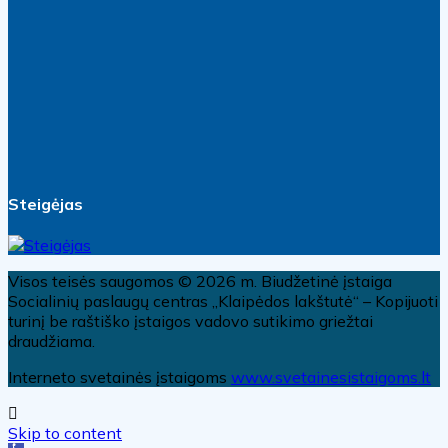
Steigėjas
Visos teisės saugomos © 2026 m. Biudžetinė įstaiga
Socialinių paslaugų centras „Klaipėdos lakštutė“ – Kopijuoti
turinį be raštiško įstaigos vadovo sutikimo griežtai
draudžiama.
Interneto svetainės įstaigoms
www.svetainesistaigoms.lt
Skip to content