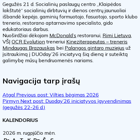
Gegužės 21 d. Socialinių paslaugų centro „Klaipėdos
lakštutė“ socialinių dirbtuvių ir dienos centrų jaunuoliai
išbandė kepėjo, gaminių formuotojo, fasuotojo, sporto klubo
trenerio, restorano aptarnavimo specialisto, gido
edukatoriaus darbus.
Nuoširdžiai dėkojam
McDonald’s
restoranui,
Rimi Lietuva
,
VŠĮ
OCR Evolution
treneriui
Kineziterapeutas – treneris
Mindaugas Brazauskas
bei
Palangos gintaro muziejus
už
įsitraukimą į DUOday’26 inciatyvą šią dieną ir suteiktą
galimybę mūsų bendruomenės nariams.
Navigacija tarp įrašų
Atgal
Previous post:
Vilties bėgimas 2026
Pirmyn
Next post:
Duoday’26 iniciatyvos įgyvendinimas
(gegužės 22-26 d.)
KALENDORIUS
2026 m. rugpjūčio mėn.