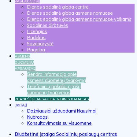
PASLAUGOS
Dienos socialinė globa centre
Dienos socialinė globa asmens namuose
Dienos socialinė globa asmens namuose vaikams
Socialinės dirbtuvės
Licencijos
Padėkos
Savanorystė
Pagalba
ASMENS
DUOMENŲ
APSAUGA
Bendra informacija apie
asmens duomenų tvarkymą
Telefoninių pokalbių įrašų
duomenų tvarkymas
PRANEŠĖJŲ APSAUGA. VIDINIS KANALAS
KITA
Dažniausiai užduodami klausimai
Nuorodos
Konsultavimasis su visuomene
Biudžetinė įstaiga Socialinių paslaugų centras