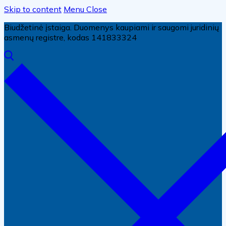
Skip to content
Menu
Close
Biudžetinė įstaiga. Duomenys kaupiami ir saugomi juridinių
asmenų registre, kodas 141833324