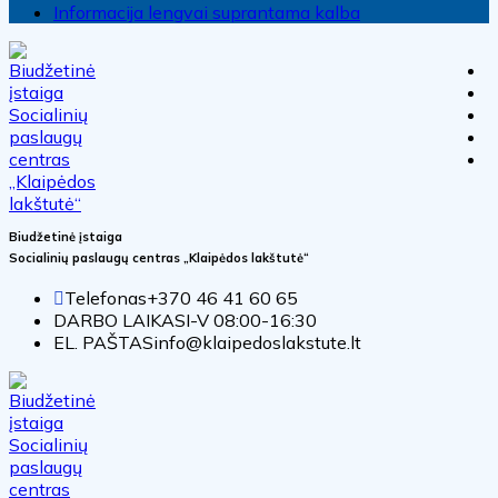
Informacija lengvai suprantama kalba
Biudžetinė įstaiga
Socialinių paslaugų centras „Klaipėdos lakštutė“
Telefonas
+370 46 41 60 65
DARBO LAIKAS
I-V 08:00-16:30
EL. PAŠTAS
info@klaipedoslakstute.lt