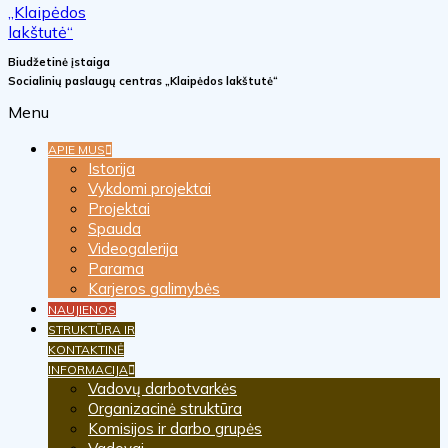
Biudžetinė įstaiga
Socialinių paslaugų centras „Klaipėdos lakštutė“
Menu
APIE MUS
Istorija
Vykdomi projektai
Projektai
Spauda
Videogalerija
Parama
Karjeros galimybės
NAUJIENOS
STRUKTŪRA IR
KONTAKTINĖ
INFORMACIJA
Vadovų darbotvarkės
Organizacinė struktūra
Komisijos ir darbo grupės