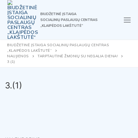
Skip
to
BIUDŽETINĖ ĮSTAIGA
content
SOCIALINIŲ PASLAUGŲ CENTRAS
„KLAIPĖDOS LAKŠTUTĖ“
BIUDŽETINĖ ĮSTAIGA SOCIALINIŲ PASLAUGŲ CENTRAS
„KLAIPĖDOS LAKŠTUTĖ“
NAUJIENOS
TARPTAUTINĖ ŽMONIŲ SU NEGALIA DIENA!
3.(1)
3.(1)