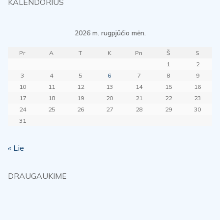
KALENDORIUS
2026 m. rugpjūčio mėn.
Pr
A
T
K
Pn
Š
S
1
2
3
4
5
6
7
8
9
10
11
12
13
14
15
16
17
18
19
20
21
22
23
24
25
26
27
28
29
30
31
« Lie
DRAUGAUKIME