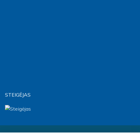
STEIGĖJAS
Visos teisės saugomos © 2026 m. Biudžetinė įstaiga Socialinių