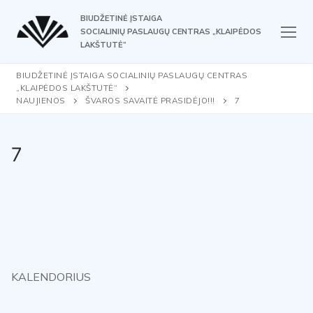
Skip
BIUDŽETINĖ ĮSTAIGA
to
SOCIALINIŲ PASLAUGŲ CENTRAS „KLAIPĖDOS
content
LAKŠTUTĖ“
BIUDŽETINĖ ĮSTAIGA SOCIALINIŲ PASLAUGŲ CENTRAS
„KLAIPĖDOS LAKŠTUTĖ“
NAUJIENOS
ŠVAROS SAVAITĖ PRASIDĖJO!!!
7
7
KALENDORIUS