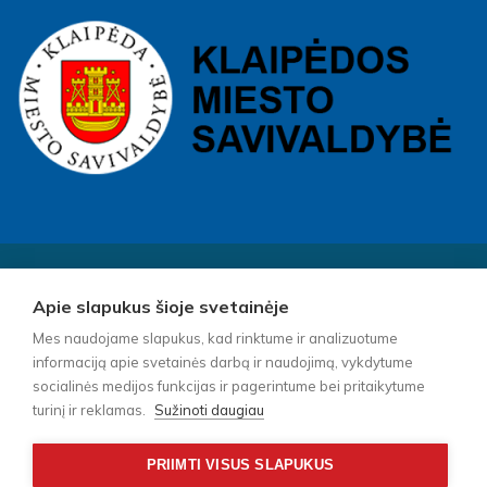
Visos teisės saugomos © 2026 m. Biudžetinė įstaiga Socialinių
Apie slapukus šioje svetainėje
paslaugų centras „Klaipėdos lakštutė“ – Kopijuoti turinį be
raštiško įstaigos vadovo sutikimo griežtai draudžiama.
Mes naudojame slapukus, kad rinktume ir analizuotume
informaciją apie svetainės darbą ir naudojimą, vykdytume
socialinės medijos funkcijas ir pagerintume bei pritaikytume
Interneto svetainės įstaigoms
turinį ir reklamas.
Sužinoti daugiau
www.svetainesistaigoms.lt
PRIIMTI VISUS SLAPUKUS