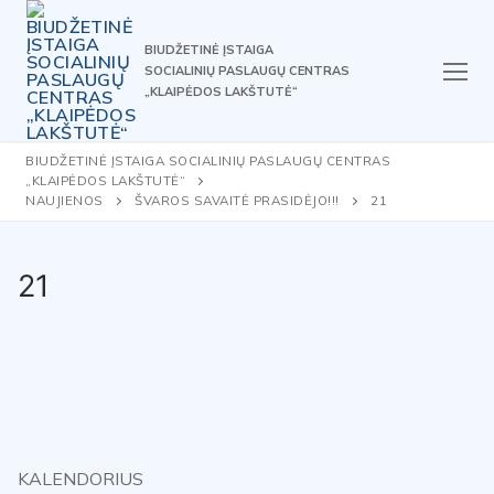
Skip
to
BIUDŽETINĖ ĮSTAIGA
content
SOCIALINIŲ PASLAUGŲ CENTRAS
„KLAIPĖDOS LAKŠTUTĖ“
BIUDŽETINĖ ĮSTAIGA SOCIALINIŲ PASLAUGŲ CENTRAS
„KLAIPĖDOS LAKŠTUTĖ“
NAUJIENOS
ŠVAROS SAVAITĖ PRASIDĖJO!!!
21
21
KALENDORIUS