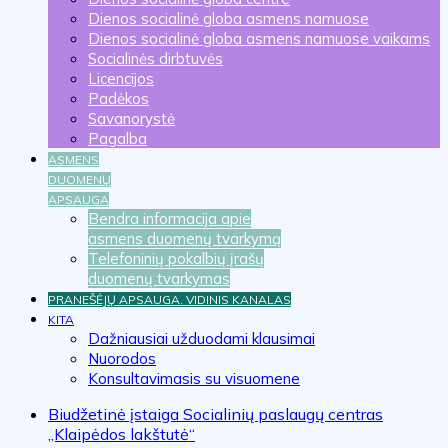
Dienos socialinė globa asmens namuose
Dienos socialinė globa asmens namuose vaikams
Socialinės dirbtuvės
Licencijos
Padėkos
Savanorystė
Pagalba
ASMENS
DUOMENŲ
APSAUGA
Bendra informacija apie
asmens duomenų tvarkymą
Telefoninių pokalbių įrašų
duomenų tvarkymas
PRANEŠĖJŲ APSAUGA. VIDINIS KANALAS
KITA
Dažniausiai užduodami klausimai
Nuorodos
Konsultavimasis su visuomene
Biudžetinė įstaiga Socialinių paslaugų centras
„Klaipėdos lakštutė“