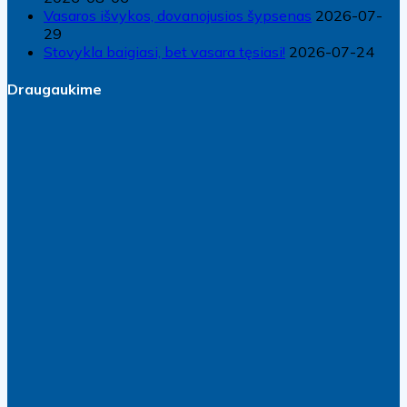
Vasaros išvykos, dovanojusios šypsenas
2026-07-
29
Stovykla baigiasi, bet vasara tęsiasi!
2026-07-24
Draugaukime