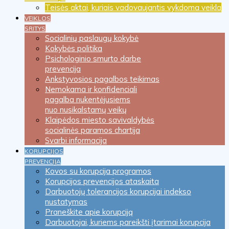
Teisės aktai, kuriais vadovaujantis vykdoma veikla
VEIKLOS
SRITYS
Socialinių paslaugų kokybė
Kokybės politika
Psichologinio smurto darbe
prevencija
Ankstyvosios pagalbos teikimas
Nemokama ir konfidenciali
pagalba nukentėjusiems
nuo nusikalstamų veikų
Klaipėdos miesto savivaldybės
socialinės paramos chartija
Svarbi informacija
KORUPCIJOS
PREVENCIJA
Kovos su korupcija programos
Korupcijos prevencijos ataskaita
Darbuotojų tolerancijos korupcijai indekso
nustatymas
Praneškite apie korupciją
Darbuotojai, kuriems pareikšti įtarimai korupcija