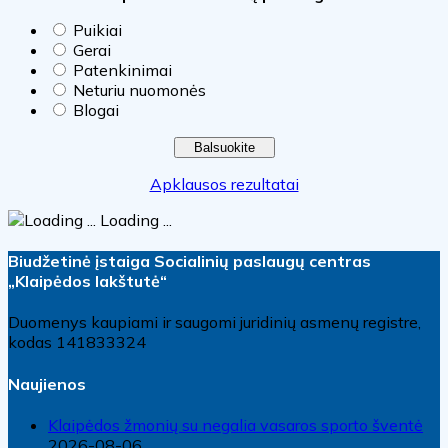
Puikiai
Gerai
Patenkinimai
Neturiu nuomonės
Blogai
Apklausos rezultatai
Loading ...
Biudžetinė įstaiga Socialinių paslaugų centras
„Klaipėdos lakštutė“
Duomenys kaupiami ir saugomi juridinių asmenų registre,
kodas 141833324
Naujienos
Klaipėdos žmonių su negalia vasaros sporto šventė
2026-08-06