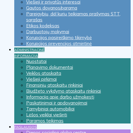
Viešieji ir privatūs interesai
Gautos dovanos/parama
Pareigybių, dėl kurių teikiamas prašymas STT,
sąrašas
Etikos kodeksas
Darbuotojų mokymai
Korupcijos pasireiškimo tikimybė
Korupcijos prevencijos atmintinė
ADMINISTRACINĖ
INFORMACIJA
Nuostatai
Planavimo dokumentai
Veiklos ataskaita
Viešieji pirkimai
Finansinių ataskaitų rinkiniai
Biudžeto vykdymo ataskaitų rinkiniai
Informacija apie darbo užmokestį
Paskatinimai ir apdovanojimai
Tarnybiniai automobiliai
Lėšos veiklai viešinti
Paramos teikimas
PASLAUGOS
Dienos socialinė globa centre