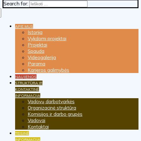
Search for:
APIE MUS
Istorija
Vykdomi projektai
Projektai
Spauda
Videogalerija
Parama
Karjeros galimybės
NAUJIENOS
STRUKTŪRA IR
KONTAKTINĖ
INFORMACIJA
Vadovų darbotvarkės
Organizacinė struktūra
Komisijos ir darbo grupės
Vadovai
Kontaktai
TEISINĖ
INFORMACIJA