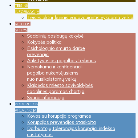
TEISINĖ
INFORMACIJA
Teisės aktai, kuriais vadovaujantis vykdoma veikla
VEIKLOS
SRITYS
Socialinių paslaugų kokybė
Kokybės politika
Psichologinio smurto darbe
prevencija
Ankstyvosios pagalbos teikimas
Nemokama ir konfidenciali
pagalba nukentėjusiems
nuo nusikalstamų veikų
Klaipėdos miesto savivaldybės
socialinės paramos chartija
Svarbi informacija
KORUPCIJOS
PREVENCIJA
Kovos su korupcija programos
Korupcijos prevencijos ataskaita
Darbuotojų tolerancijos korupcijai indekso
nustatymas