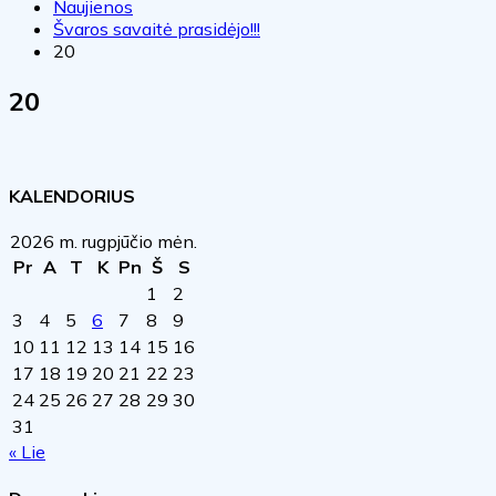
Naujienos
Švaros savaitė prasidėjo!!!
20
20
KALENDORIUS
2026 m. rugpjūčio mėn.
Pr
A
T
K
Pn
Š
S
1
2
3
4
5
6
7
8
9
10
11
12
13
14
15
16
17
18
19
20
21
22
23
24
25
26
27
28
29
30
31
« Lie