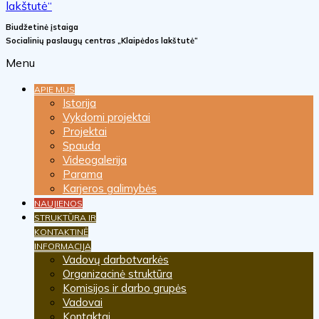
Biudžetinė įstaiga
Socialinių paslaugų centras „Klaipėdos lakštutė“
Menu
APIE MUS
Istorija
Vykdomi projektai
Projektai
Spauda
Videogalerija
Parama
Karjeros galimybės
NAUJIENOS
STRUKTŪRA IR
KONTAKTINĖ
INFORMACIJA
Vadovų darbotvarkės
Organizacinė struktūra
Komisijos ir darbo grupės
Vadovai
Kontaktai