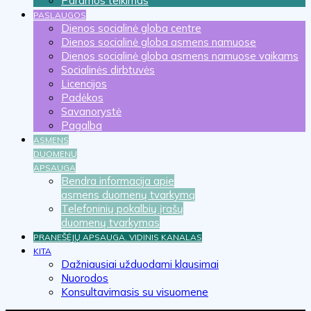
Paramos teikimas
PASLAUGOS
Dienos socialinė globa centre
Dienos socialinė globa asmens namuose
Dienos socialinė globa asmens namuose vaikams
Socialinės dirbtuvės
Licencijos
Padėkos
Savanorystė
Pagalba
ASMENS
DUOMENŲ
APSAUGA
Bendra informacija apie
asmens duomenų tvarkymą
Telefoninių pokalbių įrašų
duomenų tvarkymas
PRANEŠĖJŲ APSAUGA. VIDINIS KANALAS
KITA
Dažniausiai užduodami klausimai
Nuorodos
Konsultavimasis su visuomene