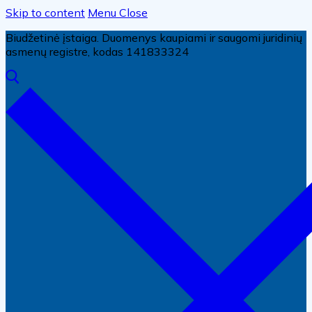
Skip to content
Menu
Close
Biudžetinė įstaiga. Duomenys kaupiami ir saugomi juridinių
asmenų registre, kodas 141833324