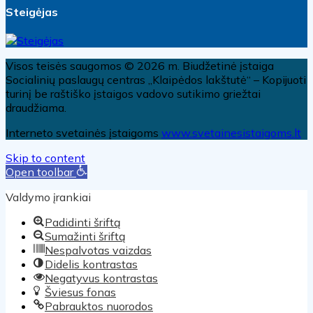
Steigėjas
Visos teisės saugomos © 2026 m. Biudžetinė įstaiga
Socialinių paslaugų centras „Klaipėdos lakštutė“ – Kopijuoti
turinį be raštiško įstaigos vadovo sutikimo griežtai
draudžiama.
Interneto svetainės įstaigoms
www.svetainesistaigoms.lt
Skip to content
Open toolbar
Valdymo įrankiai
Padidinti šriftą
Sumažinti šriftą
Nespalvotas vaizdas
Didelis kontrastas
Negatyvus kontrastas
Šviesus fonas
Pabrauktos nuorodos