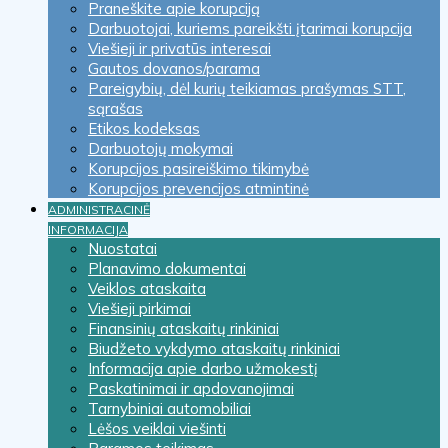
Praneškite apie korupciją
Darbuotojai, kuriems pareikšti įtarimai korupcija
Viešieji ir privatūs interesai
Gautos dovanos/parama
Pareigybių, dėl kurių teikiamas prašymas STT,
sąrašas
Etikos kodeksas
Darbuotojų mokymai
Korupcijos pasireiškimo tikimybė
Korupcijos prevencijos atmintinė
ADMINISTRACINĖ
INFORMACIJA
Nuostatai
Planavimo dokumentai
Veiklos ataskaita
Viešieji pirkimai
Finansinių ataskaitų rinkiniai
Biudžeto vykdymo ataskaitų rinkiniai
Informacija apie darbo užmokestį
Paskatinimai ir apdovanojimai
Tarnybiniai automobiliai
Lėšos veiklai viešinti