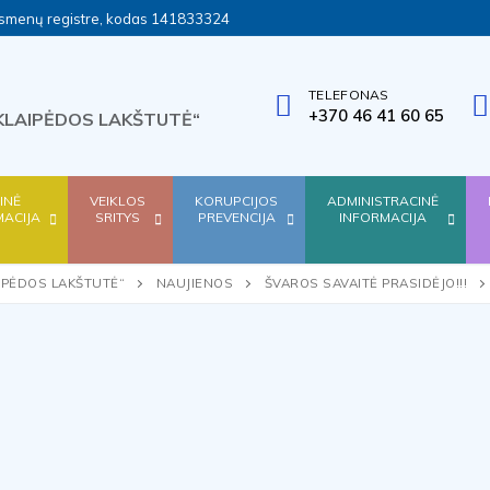
ų asmenų registre, kodas 141833324
TELEFONAS
+370 46 41 60 65
KLAIPĖDOS LAKŠTUTĖ“
SINĖ
VEIKLOS
KORUPCIJOS
ADMINISTRACINĖ
MACIJA
SRITYS
PREVENCIJA
INFORMACIJA
IPĖDOS LAKŠTUTĖ“
NAUJIENOS
ŠVAROS SAVAITĖ PRASIDĖJO!!!