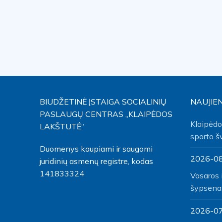
BIUDŽETINĖ ĮSTAIGA SOCIALINIŲ
NAUJIE
PASLAUGŲ CENTRAS „KLAIPĖDOS
Klaipėdo
LAKŠTUTĖ“
sporto š
Duomenys kaupiami ir saugomi
2026-0
juridinių asmenų registre, kodas
141833324
Vasaros 
šypsena
2026-0