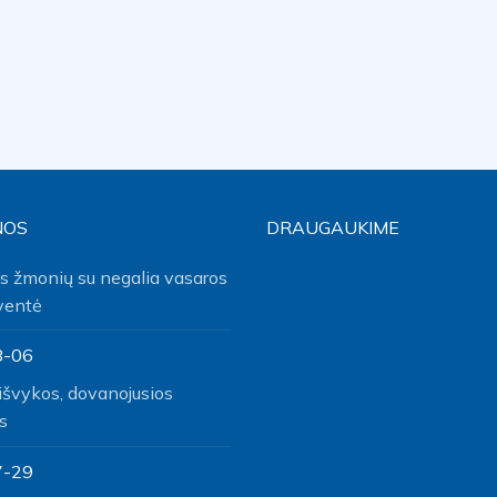
NOS
DRAUGAUKIME
s žmonių su negalia vasaros
ventė
8-06
išvykos, dovanojusios
s
7-29