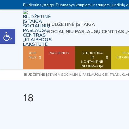
Skip
Biudžetinė įstaiga. Duomenys kaupiami ir saugomi juridini
to
content
BIUDŽETINĖ ĮSTAIGA
Open toolbar
SOCIALINIŲ PASLAUGŲ CENTRAS „
APIE
NAUJIENOS
STRUKTŪRA
TEI
MUS
IR
INFOR
KONTAKTINĖ
INFORMACIJA
BIUDŽETINĖ ĮSTAIGA SOCIALINIŲ PASLAUGŲ CENTRAS „KLA
18