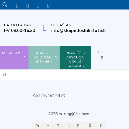
INFORMACIJA
TITULINIS
VERSIJA
TINKLALAPIO
INFORMACIJA
LENGVAI
NEĮGALIESIEMS
STRUKTŪRA
GESTŲ
SUPRANTAMA
KALBA
KALBA
DARBO LAIKAS
EL. PAŠTAS
Search for:
I-V 08:00-16:30
info@klaipedoslakstute.lt
KITA
PASLAUGOS
ASMENS
PRANEŠĖJŲ
DUOMENŲ
APSAUGA.
APSAUGA
VIDINIS
KANALAS
18
KALENDORIUS
2026 m. rugpjūčio mėn.
Pr
A
T
K
Pn
Š
S