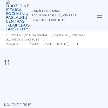
Skip
to
BIUDŽETINĖ ĮSTAIGA
content
SOCIALINIŲ PASLAUGŲ CENTRAS
„KLAIPĖDOS LAKŠTUTĖ“
BIUDŽETINĖ ĮSTAIGA SOCIALINIŲ PASLAUGŲ CENTRAS
„KLAIPĖDOS LAKŠTUTĖ“
NAUJIENOS
ŠVAROS SAVAITĖ PRASIDĖJO!!!
11
11
KALENDORIUS