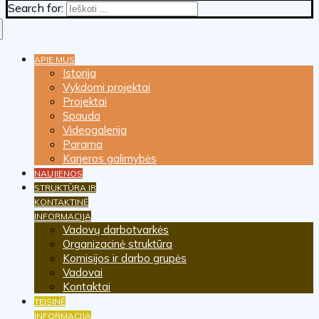
Search for:
APIE MUS
Istorija
Vykdomi projektai
Projektai
Spauda
Videogalerija
Parama
Karjeros galimybės
NAUJIENOS
STRUKTŪRA IR
KONTAKTINĖ
INFORMACIJA
Vadovų darbotvarkės
Organizacinė struktūra
Komisijos ir darbo grupės
Vadovai
Kontaktai
TEISINĖ
INFORMACIJA