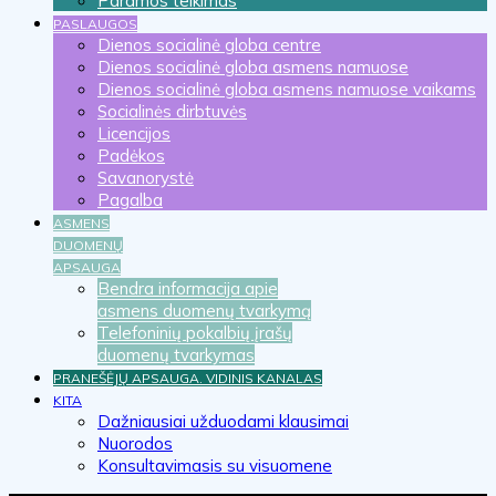
Paramos teikimas
PASLAUGOS
Dienos socialinė globa centre
Dienos socialinė globa asmens namuose
Dienos socialinė globa asmens namuose vaikams
Socialinės dirbtuvės
Licencijos
Padėkos
Savanorystė
Pagalba
ASMENS
DUOMENŲ
APSAUGA
Bendra informacija apie
asmens duomenų tvarkymą
Telefoninių pokalbių įrašų
duomenų tvarkymas
PRANEŠĖJŲ APSAUGA. VIDINIS KANALAS
KITA
Dažniausiai užduodami klausimai
Nuorodos
Konsultavimasis su visuomene