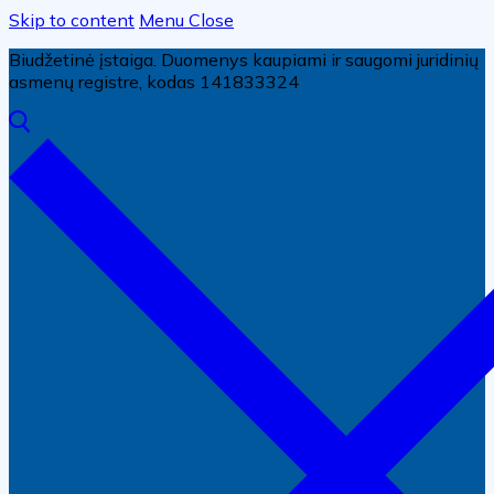
Skip to content
Menu
Close
Biudžetinė įstaiga. Duomenys kaupiami ir saugomi juridinių
asmenų registre, kodas 141833324