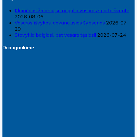
Klaipėdos žmonių su negalia vasaros sporto šventė
2026-08-06
Vasaros išvykos, dovanojusios šypsenas
2026-07-
29
Stovykla baigiasi, bet vasara tęsiasi!
2026-07-24
Draugaukime