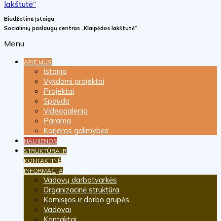
Biudžetinė įstaiga
Socialinių paslaugų centras „Klaipėdos lakštutė“
Menu
APIE MUS
Istorija
Vykdomi projektai
Projektai
Spauda
Videogalerija
Parama
Karjeros galimybės
NAUJIENOS
STRUKTŪRA IR
KONTAKTINĖ
INFORMACIJA
Vadovų darbotvarkės
Organizacinė struktūra
Komisijos ir darbo grupės
Vadovai
Kontaktai