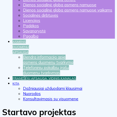
Dienos socialinė globa asmens namuose
Dienos socialinė globa asmens namuose vaikams
Socialinės dirbtuvės
Licencijos
Padėkos
Savanorystė
Pagalba
ASMENS
DUOMENŲ
APSAUGA
Bendra informacija apie
asmens duomenų tvarkymą
Telefoninių pokalbių įrašų
duomenų tvarkymas
PRANEŠĖJŲ APSAUGA. VIDINIS KANALAS
KITA
Dažniausiai užduodami klausimai
Nuorodos
Konsultavimasis su visuomene
Startavo projektas