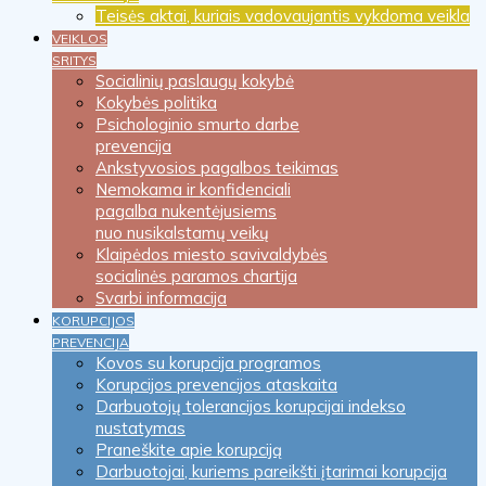
Teisės aktai, kuriais vadovaujantis vykdoma veikla
VEIKLOS
SRITYS
Socialinių paslaugų kokybė
Kokybės politika
Psichologinio smurto darbe
prevencija
Ankstyvosios pagalbos teikimas
Nemokama ir konfidenciali
pagalba nukentėjusiems
nuo nusikalstamų veikų
Klaipėdos miesto savivaldybės
socialinės paramos chartija
Svarbi informacija
KORUPCIJOS
PREVENCIJA
Kovos su korupcija programos
Korupcijos prevencijos ataskaita
Darbuotojų tolerancijos korupcijai indekso
nustatymas
Praneškite apie korupciją
Darbuotojai, kuriems pareikšti įtarimai korupcija