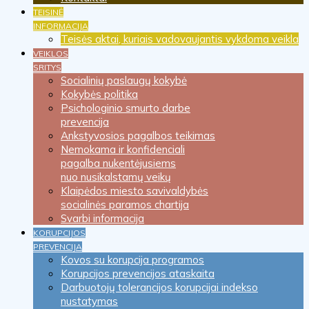
TEISINĖ
INFORMACIJA
Teisės aktai, kuriais vadovaujantis vykdoma veikla
VEIKLOS
SRITYS
Socialinių paslaugų kokybė
Kokybės politika
Psichologinio smurto darbe
prevencija
Ankstyvosios pagalbos teikimas
Nemokama ir konfidenciali
pagalba nukentėjusiems
nuo nusikalstamų veikų
Klaipėdos miesto savivaldybės
socialinės paramos chartija
Svarbi informacija
KORUPCIJOS
PREVENCIJA
Kovos su korupcija programos
Korupcijos prevencijos ataskaita
Darbuotojų tolerancijos korupcijai indekso
nustatymas