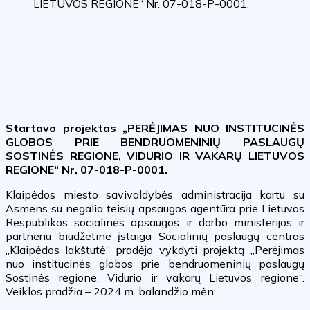
LIETUVOS REGIONE“ Nr. 07-018-P-0001.
Startavo projektas „PERĖJIMAS NUO INSTITUCINĖS
GLOBOS PRIE BENDRUOMENINIŲ PASLAUGŲ
SOSTINĖS REGIONE, VIDURIO IR VAKARŲ LIETUVOS
REGIONE“ Nr. 07-018-P-0001.
Klaipėdos miesto savivaldybės administracija kartu su
Asmens su negalia teisių apsaugos agentūra prie Lietuvos
Respublikos socialinės apsaugos ir darbo ministerijos ir
partneriu biudžetine įstaiga Socialinių paslaugų centras
„Klaipėdos lakštutė“ pradėjo vykdyti projektą „Perėjimas
nuo institucinės globos prie bendruomeninių paslaugų
Sostinės regione, Vidurio ir vakarų Lietuvos regione“.
Veiklos pradžia – 2024 m. balandžio mėn.