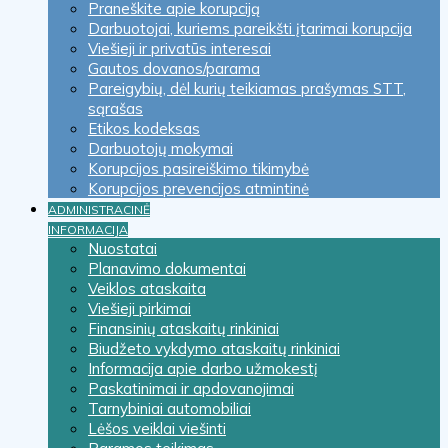
Praneškite apie korupciją
Darbuotojai, kuriems pareikšti įtarimai korupcija
Viešieji ir privatūs interesai
Gautos dovanos/parama
Pareigybių, dėl kurių teikiamas prašymas STT,
sąrašas
Etikos kodeksas
Darbuotojų mokymai
Korupcijos pasireiškimo tikimybė
Korupcijos prevencijos atmintinė
ADMINISTRACINĖ
INFORMACIJA
Nuostatai
Planavimo dokumentai
Veiklos ataskaita
Viešieji pirkimai
Finansinių ataskaitų rinkiniai
Biudžeto vykdymo ataskaitų rinkiniai
Informacija apie darbo užmokestį
Paskatinimai ir apdovanojimai
Tarnybiniai automobiliai
Lėšos veiklai viešinti