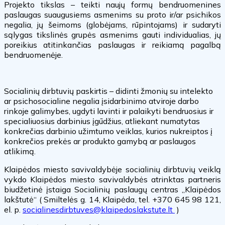
Projekto tikslas – teikti naujų formų bendruomenines
paslaugas suaugusiems asmenims su proto ir/ar psichikos
negalia, jų šeimoms (globėjams, rūpintojams) ir sudaryti
sąlygas tikslinės grupės asmenims gauti individualias, jų
poreikius atitinkančias paslaugas ir reikiamą pagalbą
bendruomenėje.
Socialinių dirbtuvių paskirtis – didinti žmonių su intelekto
ar psichosocialine negalia įsidarbinimo atviroje darbo
rinkoje galimybes, ugdyti lavinti ir palaikyti bendruosius ir
specialiuosius darbinius įgūdžius, atliekant numatytas
konkrečias darbinio užimtumo veiklas, kurios nukreiptos į
konkrečios prekės ar produkto gamybą ar paslaugos
atlikimą.
Klaipėdos miesto savivaldybėje socialinių dirbtuvių veiklą
vykdo Klaipėdos miesto savivaldybės atrinktas partneris
biudžetinė įstaiga Socialinių paslaugų centras „Klaipėdos
lakštutė“ ( Smiltelės g. 14, Klaipėda, tel. +370 645 98 121,
el. p.
socialinesdirbtuves@klaipedoslakstute.lt
)