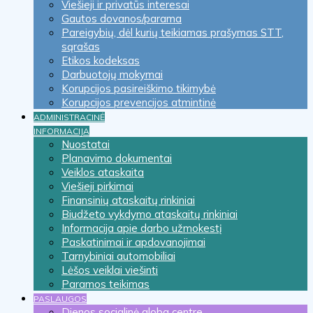
Viešieji ir privatūs interesai
Gautos dovanos/parama
Pareigybių, dėl kurių teikiamas prašymas STT,
sąrašas
Etikos kodeksas
Darbuotojų mokymai
Korupcijos pasireiškimo tikimybė
Korupcijos prevencijos atmintinė
ADMINISTRACINĖ
INFORMACIJA
Nuostatai
Planavimo dokumentai
Veiklos ataskaita
Viešieji pirkimai
Finansinių ataskaitų rinkiniai
Biudžeto vykdymo ataskaitų rinkiniai
Informacija apie darbo užmokestį
Paskatinimai ir apdovanojimai
Tarnybiniai automobiliai
Lėšos veiklai viešinti
Paramos teikimas
PASLAUGOS
Dienos socialinė globa centre