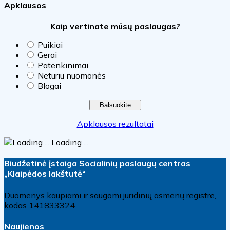
Apklausos
Kaip vertinate mūsų paslaugas?
Puikiai
Gerai
Patenkinimai
Neturiu nuomonės
Blogai
Apklausos rezultatai
Loading ...
Biudžetinė įstaiga Socialinių paslaugų centras
„Klaipėdos lakštutė“
Duomenys kaupiami ir saugomi juridinių asmenų registre,
kodas 141833324
Naujienos