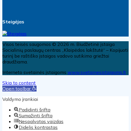
Steigėjas
Visos teisės saugomos © 2026 m. Biudžetinė įstaiga
Socialinių paslaugų centras „Klaipėdos lakštutė“ – Kopijuoti
turinį be raštiško įstaigos vadovo sutikimo griežtai
draudžiama.
Interneto svetainės įstaigoms
www.svetainesistaigoms.lt
Skip to content
Open toolbar
Valdymo įrankiai
Padidinti šriftą
Sumažinti šriftą
Nespalvotas vaizdas
Didelis kontrastas