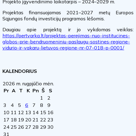
Projekto įgyvendinimo laikotarpis – 2024–2029 m.
Projektas finansuojamas 2021–2027 metų Europos
Sąjungos fondų investicijų programos lėšomis.
Daugiau apie projektą ir jo vykdomas veiklas:
https://pertvarka.lt/projektas-perejimas-nuo-institucines-
globos-prie-bendruomeniniu-paslaugu-sostines-regione-
vidurio-ir-vakaru-lietuvos-regione-nr-07-018-p-0001/
KALENDORIUS
2026 m. rugpjūčio mėn.
Pr
A
T
K
Pn
Š
S
1
2
3
4
5
6
7
8
9
10
11
12
13
14
15
16
17
18
19
20
21
22
23
24
25
26
27
28
29
30
31