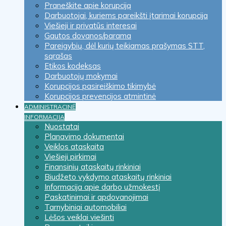
Praneškite apie korupciją
Darbuotojai, kuriems pareikšti įtarimai korupcija
Viešieji ir privatūs interesai
Gautos dovanos/parama
Pareigybių, dėl kurių teikiamas prašymas STT,
sąrašas
Etikos kodeksas
Darbuotojų mokymai
Korupcijos pasireiškimo tikimybė
Korupcijos prevencijos atmintinė
ADMINISTRACINĖ
INFORMACIJA
Nuostatai
Planavimo dokumentai
Veiklos ataskaita
Viešieji pirkimai
Finansinių ataskaitų rinkiniai
Biudžeto vykdymo ataskaitų rinkiniai
Informacija apie darbo užmokestį
Paskatinimai ir apdovanojimai
Tarnybiniai automobiliai
Lėšos veiklai viešinti