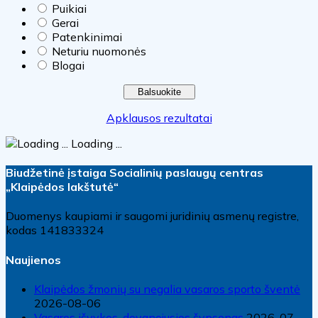
Puikiai
Gerai
Patenkinimai
Neturiu nuomonės
Blogai
Apklausos rezultatai
Loading ...
Biudžetinė įstaiga Socialinių paslaugų centras
„Klaipėdos lakštutė“
Duomenys kaupiami ir saugomi juridinių asmenų registre,
kodas 141833324
Naujienos
Klaipėdos žmonių su negalia vasaros sporto šventė
2026-08-06
Vasaros išvykos, dovanojusios šypsenas
2026-07-