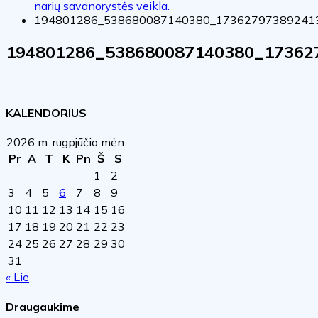
narių savanorystės veikla.
194801286_538680087140380_17362797389241
194801286_538680087140380_17362
KALENDORIUS
2026 m. rugpjūčio mėn.
Pr
A
T
K
Pn
Š
S
1
2
3
4
5
6
7
8
9
10
11
12
13
14
15
16
17
18
19
20
21
22
23
24
25
26
27
28
29
30
31
« Lie
Draugaukime