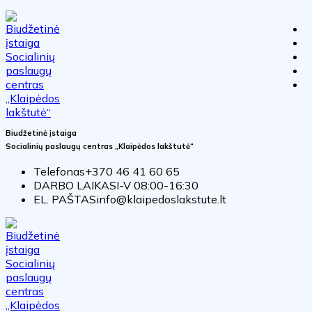
kalba
lengvai
suprantama
kalba
Biudžetinė įstaiga
Socialinių paslaugų centras „Klaipėdos lakštutė“
Telefonas
+370 46 41 60 65
DARBO LAIKAS
I-V 08:00-16:30
EL. PAŠTAS
info@klaipedoslakstute.lt