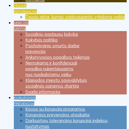
TEISINĖ
INFORMACIJA
Teisės aktai, kuriais vadovaujantis vykdoma veikla
VEIKLOS
SRITYS
Socialinių paslaugų kokybė
Kokybės politika
Psichologinio smurto darbe
prevencija
Ankstyvosios pagalbos teikimas
Nemokama ir konfidenciali
pagalba nukentėjusiems
nuo nusikalstamų veikų
Klaipėdos miesto savivaldybės
socialinės paramos chartija
Svarbi informacija
KORUPCIJOS
PREVENCIJA
Kovos su korupcija programos
Korupcijos prevencijos ataskaita
Darbuotojų tolerancijos korupcijai indekso
nustatymas