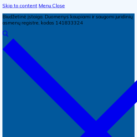
Skip to content
Menu
Close
Biudžetinė įstaiga. Duomenys kaupiami ir saugomi juridinių
asmenų registre, kodas 141833324