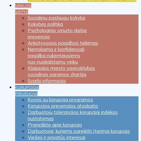
VEIKLOS
SRITYS
Socialinių paslaugų kokybė
Kokybės politika
Psichologinio smurto darbe
prevencija
Ankstyvosios pagalbos teikimas
Nemokama ir konfidenciali
pagalba nukentėjusiems
nuo nusikalstamų veikų
Klaipėdos miesto savivaldybės
socialinės paramos chartija
Svarbi informacija
KORUPCIJOS
PREVENCIJA
Kovos su korupcija programos
Korupcijos prevencijos ataskaita
Darbuotojų tolerancijos korupcijai indekso
nustatymas
Praneškite apie korupciją
Darbuotojai, kuriems pareikšti įtarimai korupcija
Viešieji ir privatūs interesai