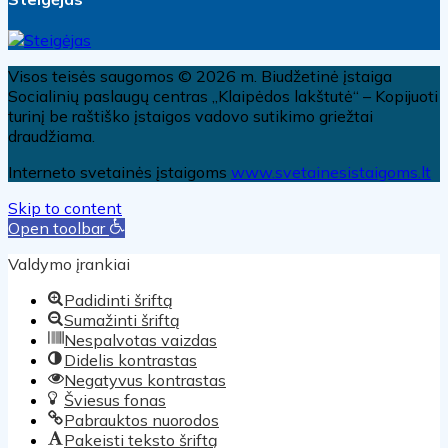
Visos teisės saugomos © 2026 m. Biudžetinė įstaiga
Socialinių paslaugų centras „Klaipėdos lakštutė“ – Kopijuoti
turinį be raštiško įstaigos vadovo sutikimo griežtai
draudžiama.
Interneto svetainės įstaigoms
www.svetainesistaigoms.lt
Skip to content
Open toolbar
Valdymo įrankiai
Padidinti šriftą
Sumažinti šriftą
Nespalvotas vaizdas
Didelis kontrastas
Negatyvus kontrastas
Šviesus fonas
Pabrauktos nuorodos
Pakeisti teksto šriftą