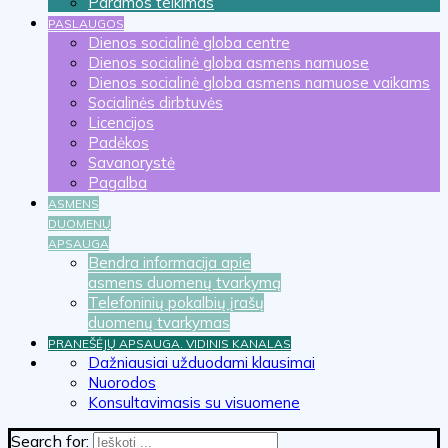
Paramos teikimas
PASLAUGOS
Dienos socialinė globa centre
Dienos socialinė globa asmens namuose
Dienos socialinė globa asmens namuose vaikams
Socialinės dirbtuvės
Licencijos
Padėkos
Savanorystė
Pagalba
ASMENS
DUOMENŲ
APSAUGA
Bendra informacija apie
asmens duomenų tvarkymą
Telefoninių pokalbių įrašų
duomenų tvarkymas
PRANEŠĖJŲ APSAUGA. VIDINIS KANALAS
KITA
Dažniausiai užduodami klausimai
Nuorodos
Konsultavimasis su visuomene
Search for: