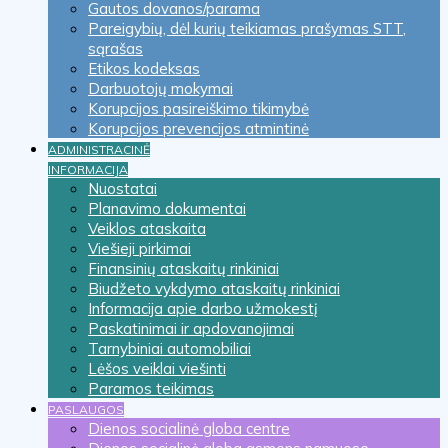
Gautos dovanos/parama
Pareigybių, dėl kurių teikiamas prašymas STT,
sąrašas
Etikos kodeksas
Darbuotojų mokymai
Korupcijos pasireiškimo tikimybė
Korupcijos prevencijos atmintinė
ADMINISTRACINĖ
INFORMACIJA
Nuostatai
Planavimo dokumentai
Veiklos ataskaita
Viešieji pirkimai
Finansinių ataskaitų rinkiniai
Biudžeto vykdymo ataskaitų rinkiniai
Informacija apie darbo užmokestį
Paskatinimai ir apdovanojimai
Tarnybiniai automobiliai
Lėšos veiklai viešinti
Paramos teikimas
PASLAUGOS
Dienos socialinė globa centre