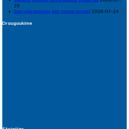
29
Stovykla baigiasi, bet vasara tęsiasi!
2026-07-24
Draugaukime
Steigėjas