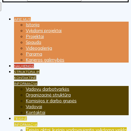
APIE MUS
Istorija
Vykdomi projektai
Projektai
Spauda
Videogalerija
Parama
Karjeros galimybės
NAUJIENOS
STRUKTŪRA IR
KONTAKTINĖ
INFORMACIJA
Vadovų darbotvarkės
Organizacinė struktūra
Komisijos ir darbo grupės
Vadovai
Kontaktai
TEISINĖ
INFORMACIJA
Teisės aktai, kuriais vadovaujantis vykdoma veikla