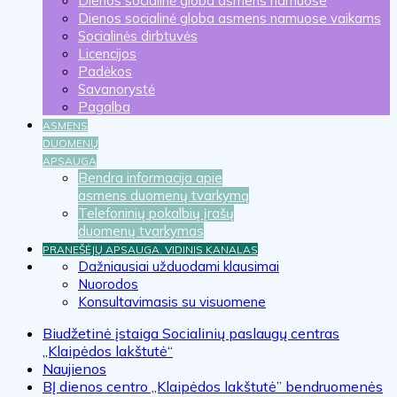
Dienos socialinė globa asmens namuose
Dienos socialinė globa asmens namuose vaikams
Socialinės dirbtuvės
Licencijos
Padėkos
Savanorystė
Pagalba
ASMENS
DUOMENŲ
APSAUGA
Bendra informacija apie
asmens duomenų tvarkymą
Telefoninių pokalbių įrašų
duomenų tvarkymas
PRANEŠĖJŲ APSAUGA. VIDINIS KANALAS
KITA
Dažniausiai užduodami klausimai
Nuorodos
Konsultavimasis su visuomene
Biudžetinė įstaiga Socialinių paslaugų centras
„Klaipėdos lakštutė“
Naujienos
BĮ dienos centro „Klaipėdos lakštutė” bendruomenės