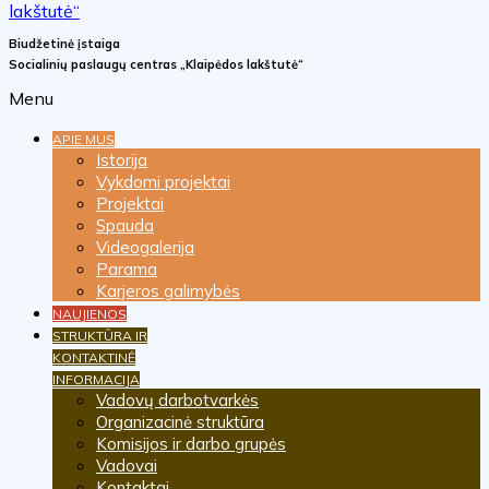
Biudžetinė įstaiga
Socialinių paslaugų centras „Klaipėdos lakštutė“
Menu
APIE MUS
Istorija
Vykdomi projektai
Projektai
Spauda
Videogalerija
Parama
Karjeros galimybės
NAUJIENOS
STRUKTŪRA IR
KONTAKTINĖ
INFORMACIJA
Vadovų darbotvarkės
Organizacinė struktūra
Komisijos ir darbo grupės
Vadovai
Kontaktai